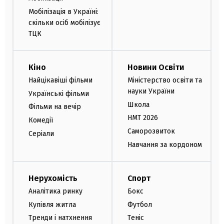
Мобілізація в Україні:
скільки осіб мобілізує
ТЦК
Кіно
Новини Освіти
Найцікавіші фільми
Міністерство освіти та
науки України
Українські фільми
Школа
Фільми на вечір
НМТ 2026
Комедії
Саморозвиток
Серіали
Навчання за кордоном
Нерухомість
Спорт
Аналітика ринку
Бокс
Купівля житла
Футбол
Тренди і натхнення
Теніс