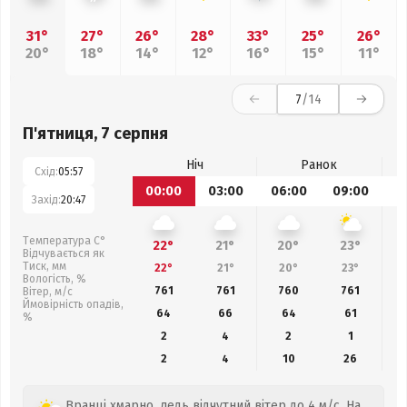
31°
27°
26°
28°
33°
25°
26°
20°
18°
14°
12°
16°
15°
11°
7
/14
П'ятниця, 7 серпня
Ніч
Ранок
Схід:
05:57
00:00
03:00
06:00
09:00
1
Захід:
20:47
Температура С°
22°
21°
20°
23°
Відчувається як
Тиск, мм
22°
21°
20°
23°
Вологість, %
761
761
760
761
Вітер, м/с
Ймовірність опадів,
64
66
64
61
%
2
4
2
1
2
4
10
26
Вранці хмарно, ледь відчутний вітер до 4 м/с. На