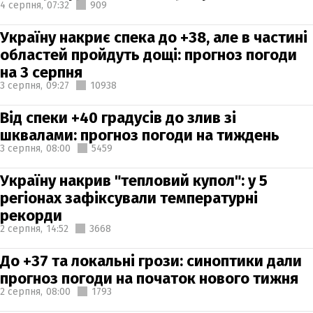
4 серпня,
07:32
909
Україну накриє спека до +38, але в частині
областей пройдуть дощі: прогноз погоди
на 3 серпня
3 серпня,
09:27
10938
Від спеки +40 градусів до злив зі
шквалами: прогноз погоди на тиждень
3 серпня,
08:00
5459
Україну накрив "тепловий купол": у 5
регіонах зафіксували температурні
рекорди
2 серпня,
14:52
3668
До +37 та локальні грози: синоптики дали
прогноз погоди на початок нового тижня
2 серпня,
08:00
1793