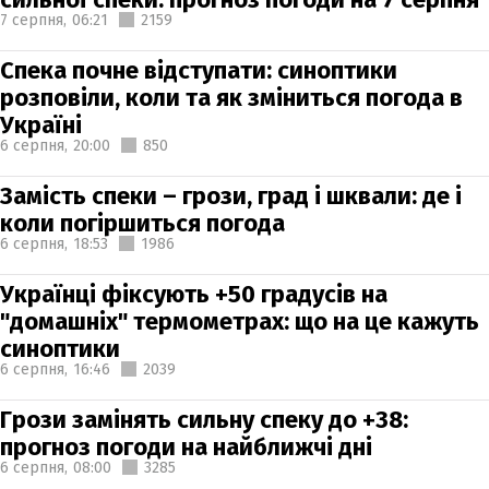
7 серпня,
06:21
2159
Спека почне відступати: синоптики
розповіли, коли та як зміниться погода в
Україні
6 серпня,
20:00
850
Замість спеки – грози, град і шквали: де і
коли погіршиться погода
6 серпня,
18:53
1986
Українці фіксують +50 градусів на
"домашніх" термометрах: що на це кажуть
синоптики
6 серпня,
16:46
2039
Грози замінять сильну спеку до +38:
прогноз погоди на найближчі дні
6 серпня,
08:00
3285