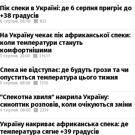
Пік спеки в Україні: де 6 серпня пригріє до
+38 градусів
6 серпня,
06:40
822
На Україну чекає пік африканської спеки:
коли температури стануть
комфортнішими
5 серпня,
20:00
11411
Спека не відступає: де будуть грози та чи
опуститься температура цього тижня
5 серпня,
08:00
1310
"Спекотна хвиля" накрила Україну:
синоптик розповів, коли очікуються зміни
4 серпня,
08:00
2339
Україну накриває африканська спека: де
температура сягне +39 градусів