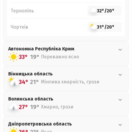
Тернопіль
32°
/
20°
Чортків
31°
/
20°
Автономна Республіка Крим
33°
19°
Переважно ясно
Вінницька
область
34°
21°
Мінлива хмарність, грози
Волинська
область
27°
19°
Хмарно, грози
Дніпропетровська
область
Ясно