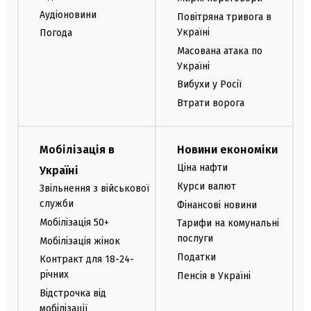
Аудіоновини
Повітряна тривога в
Україні
Погода
Масована атака по
Україні
Вибухи у Росії
Втрати ворога
Мобілізація в
Новини економіки
Ціна нафти
Україні
Курси валют
Звільнення з військової
служби
Фінансові новини
Мобілізація 50+
Тарифи на комунальні
послуги
Мобілізація жінок
Податки
Контракт для 18-24-
річних
Пенсія в Україні
Відстрочка від
мобілізації