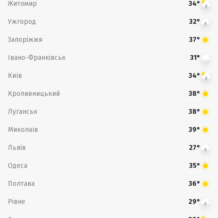
Житомир
34°
Ужгород
32°
Запоріжжя
37°
Івано-Франківськ
31°
Київ
34°
Кропивницький
38°
Луганськ
38°
Миколаїв
39°
Львів
27°
Одеса
35°
Полтава
36°
Рівне
29°