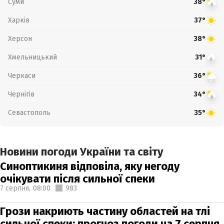
Суми
38°
Харків
37°
Херсон
38°
Хмельницький
31°
Черкаси
36°
Чернігів
34°
Севастополь
35°
Новини погоди України та світу
Синоптикиня відповіла, яку негоду
очікувати після сильної спеки
7 серпня,
08:00
983
Грози накриють частину областей на тлі
сильної спеки: прогноз погоди на 7 серпня