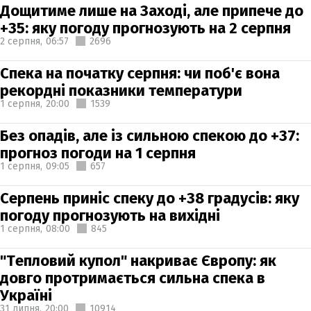
Дощитиме лише на Заході, але припече до
+35: яку погоду прогнозують на 2 серпня
2 серпня,
06:57
2696
Спека на початку серпня: чи поб'є вона
рекордні показники температури
1 серпня,
20:00
1539
Без опадів, але із сильною спекою до +37:
прогноз погоди на 1 серпня
1 серпня,
09:05
657
Серпень приніс спеку до +38 градусів: яку
погоду прогнозують на вихідні
1 серпня,
08:00
845
"Тепловий купол" накриває Європу: як
довго протримається сильна спека в
Україні
31 липня,
20:00
10914