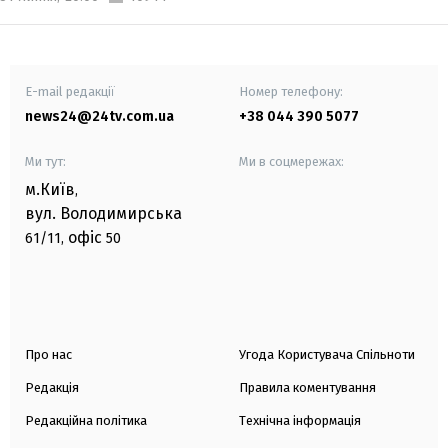
E-mail редакції
Номер телефону:
news24@24tv.com.ua
+38 044 390 5077
Ми тут:
Ми в соцмережах:
м.Київ
,
вул. Володимирська
офіс
61/11,
50
Про нас
Угода Користувача Спільноти
Редакція
Правила коментування
Редакційна політика
Технічна інформація