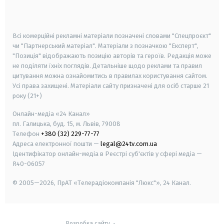
smart tv
samsung smart tv
Всі комерційні рекламні матеріали позначені словами "Спецпроєкт"
чи "Партнерський матеріал". Матеріали з позначкою "Експерт",
"Позиція" відображають позицію авторів та героїв. Редакція може
не поділяти їхніх поглядів. Детальніше щодо реклами та правил
цитування можна ознайомитись в правилах користування сайтом.
Усі права захищені.
Матеріали сайту призначені для осіб старше
21
року (21+)
Онлайн-медіа «24 Канал»
пл. Галицька, буд. 15, м. Львів, 79008
Телефон
+380 (32) 229-77-77
Адреса електронної пошти —
legal@24tv.com.ua
Ідентифікатор онлайн-медіа в Реєстрі суб'єктів у сфері медіа —
R40-06057
© 2005—2026,
ПрАТ «Телерадіокомпанія "Люкс"», 24 Канал.
Розробка сайту
-