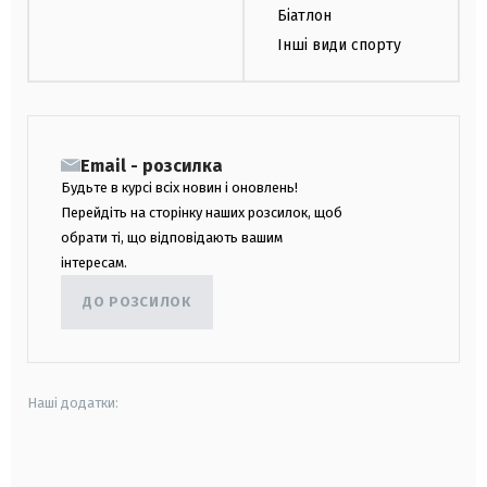
Біатлон
Інші види спорту
Email - розсилка
Будьте в курсі всіх новин і оновлень!
Перейдіть на сторінку наших розсилок, щоб
обрати ті, що відповідають вашим
інтересам.
ДО РОЗСИЛОК
Наші додатки:
android
apple