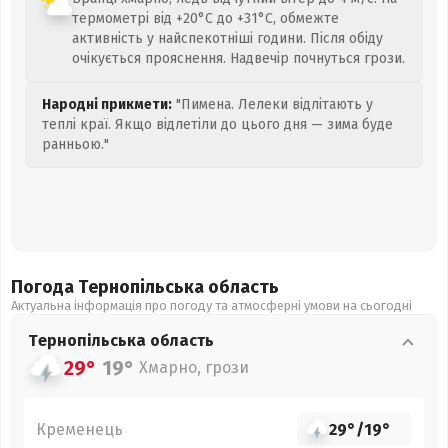
термометрі від +20°C до +31°C, обмежте
активність у найспекотніші години. Після обіду
очікується прояснення. Надвечір почнуться грози.
Народні прикмети:
"Пимена. Лелеки відлітають у
теплі краї. Якщо відлетіли до цього дня — зима буде
ранньою."
Погода Тернопільська
область
Актуальна інформація про погоду та атмосферні умови на сьогодні
Тернопільська
область
29°
19°
Хмарно, грози
Кременець
29°
/
19°