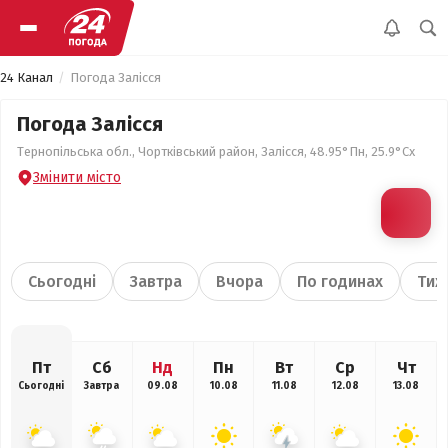
24 Канал
Погода Залісся
Погода Залісся
Тернопільська обл., Чортківський район, Залісся, 48.95°Пн, 25.9°Сх
Змінити місто
Сьогодні
Завтра
Вчора
По годинах
Тиж
Пт
Сб
Нд
Пн
Вт
Ср
Чт
Сьогодні
Завтра
09.08
10.08
11.08
12.08
13.08