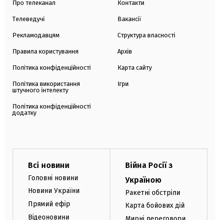
Про телеканал
Контакти
Телеведучі
Вакансії
Рекламодавцям
Структура власності
Правила користування
Архів
Політика конфіденційності
Карта сайту
Політика використання
Ігри
штучного інтелекту
Політика конфіденційності
додатку
Всі новини
Війна Росії з
Головні новини
Україною
Новини України
Ракетні обстріли
Прямий ефір
Карта бойових дій
Відеоновини
Мирні переговори