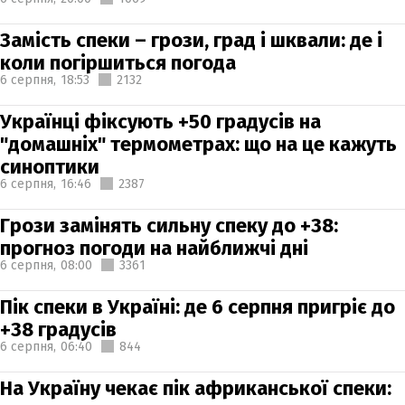
Замість спеки – грози, град і шквали: де і
коли погіршиться погода
6 серпня,
18:53
2132
Українці фіксують +50 градусів на
"домашніх" термометрах: що на це кажуть
синоптики
6 серпня,
16:46
2387
Грози замінять сильну спеку до +38:
прогноз погоди на найближчі дні
6 серпня,
08:00
3361
Пік спеки в Україні: де 6 серпня пригріє до
+38 градусів
6 серпня,
06:40
844
На Україну чекає пік африканської спеки: