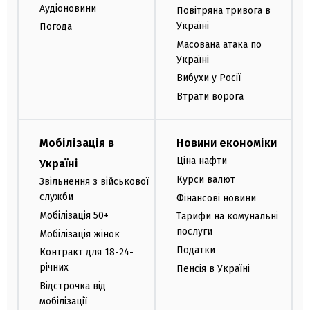
Аудіоновини
Повітряна тривога в
Україні
Погода
Масована атака по
Україні
Вибухи у Росії
Втрати ворога
Мобілізація в
Новини економіки
Ціна нафти
Україні
Курси валют
Звільнення з військової
служби
Фінансові новини
Мобілізація 50+
Тарифи на комунальні
послуги
Мобілізація жінок
Податки
Контракт для 18-24-
річних
Пенсія в Україні
Відстрочка від
мобілізації