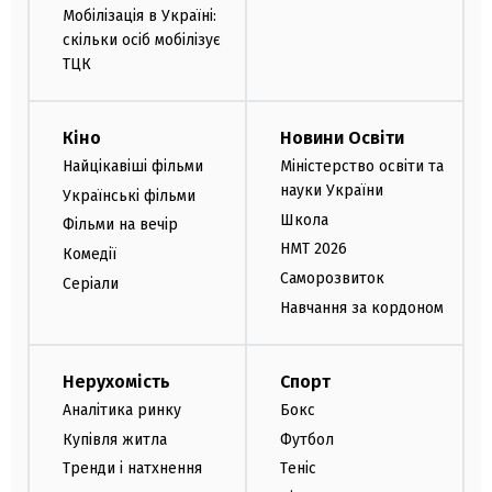
Мобілізація в Україні:
скільки осіб мобілізує
ТЦК
Кіно
Новини Освіти
Найцікавіші фільми
Міністерство освіти та
науки України
Українські фільми
Школа
Фільми на вечір
НМТ 2026
Комедії
Саморозвиток
Серіали
Навчання за кордоном
Нерухомість
Спорт
Аналітика ринку
Бокс
Купівля житла
Футбол
Тренди і натхнення
Теніс