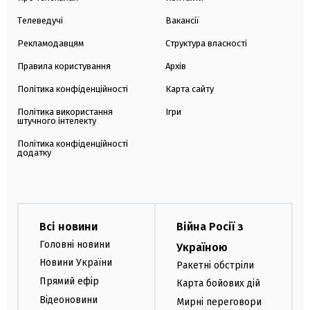
Телеведучі
Вакансії
Рекламодавцям
Структура власності
Правила користування
Архів
Політика конфіденційності
Карта сайту
Політика використання
Ігри
штучного інтелекту
Політика конфіденційності
додатку
Всі новини
Війна Росії з
Головні новини
Україною
Новини України
Ракетні обстріли
Прямий ефір
Карта бойових дій
Відеоновини
Мирні переговори