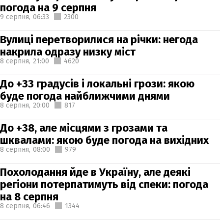
погода на 9 серпня
9 серпня,
06:33
2300
Вулиці перетворилися на річки: негода
накрила одразу низку міст
8 серпня,
21:00
4620
До +33 градусів і локальні грози: якою
буде погода найближчими днями
8 серпня,
20:00
817
До +38, але місцями з грозами та
шквалами: якою буде погода на вихідних
8 серпня,
08:00
979
Похолодання йде в Україну, але деякі
регіони потерпатимуть від спеки: погода
на 8 серпня
8 серпня,
06:46
1344