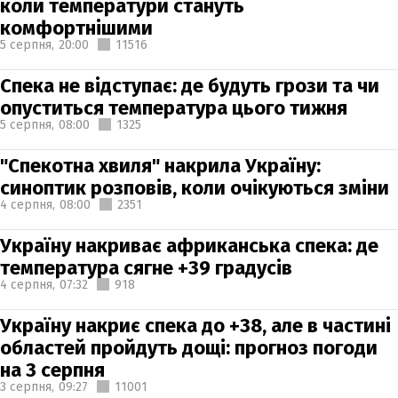
коли температури стануть
комфортнішими
5 серпня,
20:00
11516
Спека не відступає: де будуть грози та чи
опуститься температура цього тижня
5 серпня,
08:00
1325
"Спекотна хвиля" накрила Україну:
синоптик розповів, коли очікуються зміни
4 серпня,
08:00
2351
Україну накриває африканська спека: де
температура сягне +39 градусів
4 серпня,
07:32
918
Україну накриє спека до +38, але в частині
областей пройдуть дощі: прогноз погоди
на 3 серпня
3 серпня,
09:27
11001