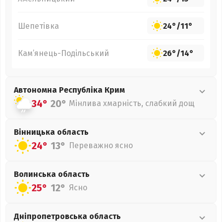
Шепетівка
24°
/
11°
Кам’янець-Подільський
26°
/
14°
Автономна Республіка Крим
34°
20°
Мінлива хмарність, слабкий дощ
Вінницька
область
24°
13°
Переважно ясно
Волинська
область
25°
12°
Ясно
Дніпропетровська
область