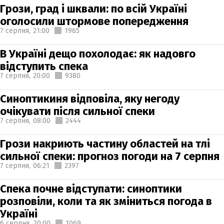
Грози, град і шквали: по всій Україні
оголосили штормове попередження
7 серпня,
21:00
1965
В Україні дещо похолодає: як надовго
відступить спека
7 серпня,
20:00
9380
Синоптикиня відповіла, яку негоду
очікувати після сильної спеки
7 серпня,
08:00
2444
Грози накриють частину областей на тлі
сильної спеки: прогноз погоди на 7 серпня
7 серпня,
06:21
2397
Спека почне відступати: синоптики
розповіли, коли та як зміниться погода в
Україні
6 серпня,
20:00
1069