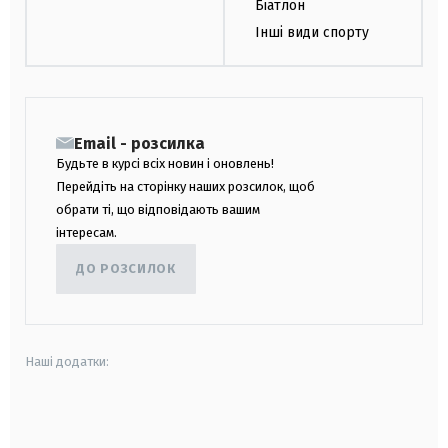
Біатлон
Інші види спорту
Email - розсилка
Будьте в курсі всіх новин і оновлень!
Перейдіть на сторінку наших розсилок, щоб
обрати ті, що відповідають вашим
інтересам.
ДО РОЗСИЛОК
Наші додатки:
android
apple