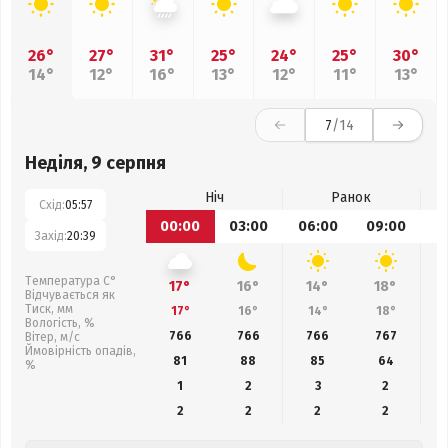
26°
27°
31°
25°
24°
25°
30°
14°
12°
16°
13°
12°
11°
13°
7
/14
Неділя, 9 серпня
Ніч
Ранок
Схід:
05:57
00:00
03:00
06:00
09:00
1
Захід:
20:39
Температура С°
17°
16°
14°
18°
Відчувається як
Тиск, мм
17°
16°
14°
18°
Вологість, %
766
766
766
767
Вітер, м/с
Ймовірність опадів,
81
88
85
64
%
1
2
3
2
2
2
2
2