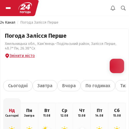
24 Канал
Погода Залісся Перше
Погода Залісся Перше
Хмельницька обл., Кам’янець-Подільський район, Залісся Перше,
48.7°Пн, 26.38°Сх
Змінити місто
Сьогодні
Завтра
Вчора
По годинах
Тиж
Нд
Пн
Вт
Ср
Чт
Пт
Сб
Сьогодні
Завтра
11.08
12.08
13.08
14.08
15.08