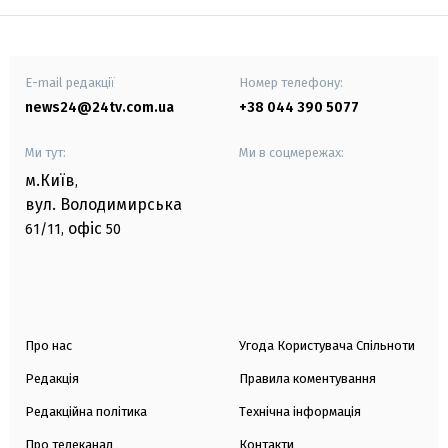
E-mail редакції
Номер телефону:
news24@24tv.com.ua
+38 044 390 5077
Ми тут:
Ми в соцмережах:
м.Київ
,
вул. Володимирська
офіс
61/11,
50
Про нас
Угода Користувача Спільноти
Редакція
Правила коментування
Редакційна політика
Технічна інформація
Про телеканал
Контакти