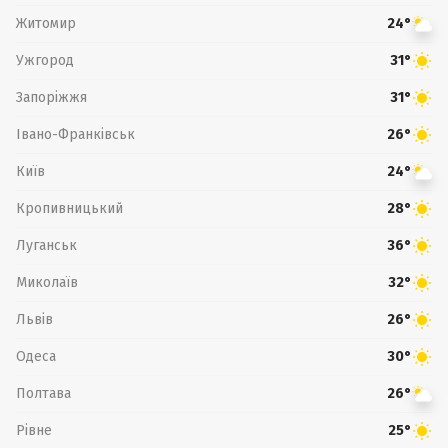
Житомир
24°
Ужгород
31°
Запоріжжя
31°
Івано-Франківськ
26°
Київ
24°
Кропивницький
28°
Луганськ
36°
Миколаїв
32°
Львів
26°
Одеса
30°
Полтава
26°
Рівне
25°