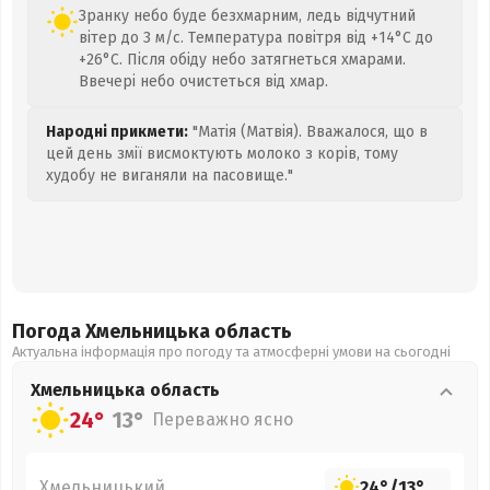
Зранку небо буде безхмарним, ледь відчутний
вітер до 3 м/с. Температура повітря від +14°C до
+26°C. Після обіду небо затягнеться хмарами.
Ввечері небо очистеться від хмар.
Народні прикмети:
"Матія (Матвія). Вважалося, що в
цей день змії висмоктують молоко з корів, тому
худобу не виганяли на пасовище."
Погода Хмельницька
область
Актуальна інформація про погоду та атмосферні умови на сьогодні
Хмельницька
область
24°
13°
Переважно ясно
Хмельницький
24°
/
13°