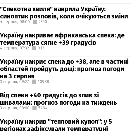
"Спекотна хвиля" накрила Україну:
синоптик розповів, коли очікуються зміни
4 серпня,
08:00
2350
Україну накриває африканська спека: де
температура сягне +39 градусів
4 серпня,
07:32
912
Україну накриє спека до +38, але в частині
областей пройдуть дощі: прогноз погоди
на 3 серпня
3 серпня,
09:27
10988
Від спеки +40 градусів до злив зі
шквалами: прогноз погоди на тиждень
3 серпня,
08:00
5464
Україну накрив "тепловий купол": у 5
регіонах зафіксували температурні