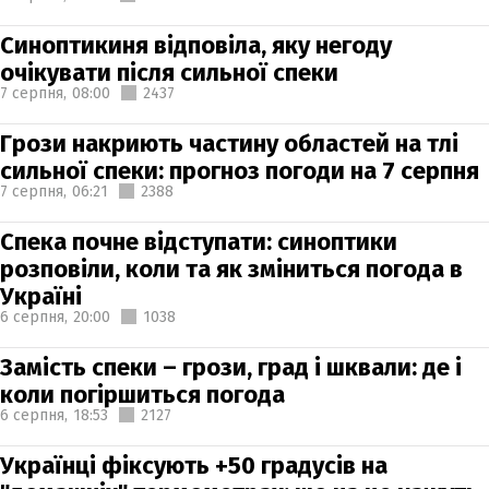
Синоптикиня відповіла, яку негоду
очікувати після сильної спеки
7 серпня,
08:00
2437
Грози накриють частину областей на тлі
сильної спеки: прогноз погоди на 7 серпня
7 серпня,
06:21
2388
Спека почне відступати: синоптики
розповіли, коли та як зміниться погода в
Україні
6 серпня,
20:00
1038
Замість спеки – грози, град і шквали: де і
коли погіршиться погода
6 серпня,
18:53
2127
Українці фіксують +50 градусів на