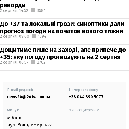
рекорди
2 серпня,
14:52
3684
До +37 та локальні грози: синоптики дали
прогноз погоди на початок нового тижня
2 серпня,
08:00
1794
Дощитиме лише на Заході, але припече до
+35: яку погоду прогнозують на 2 серпня
2 серпня,
06:57
2702
E-mail редакції
Номер телефону:
news24@24tv.com.ua
+38 044 390 5077
Ми тут:
Ми в соцмережах:
м.Київ
,
вул. Володимирська