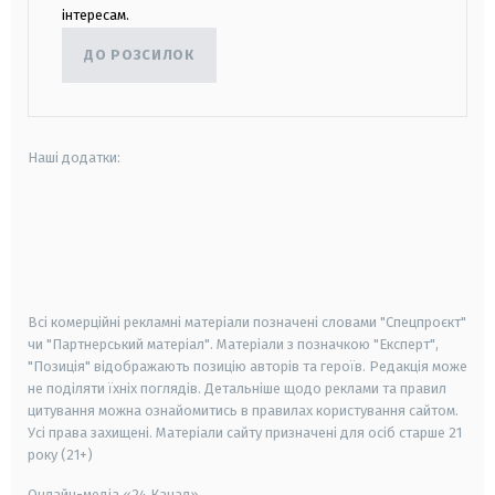
інтересам.
ДО РОЗСИЛОК
Наші додатки:
android
apple
smart tv
samsung smart tv
Всі комерційні рекламні матеріали позначені словами "Спецпроєкт"
чи "Партнерський матеріал". Матеріали з позначкою "Експерт",
"Позиція" відображають позицію авторів та героїв. Редакція може
не поділяти їхніх поглядів. Детальніше щодо реклами та правил
цитування можна ознайомитись в правилах користування сайтом.
Усі права захищені.
Матеріали сайту призначені для осіб старше
21
року (21+)
Онлайн-медіа «24 Канал»