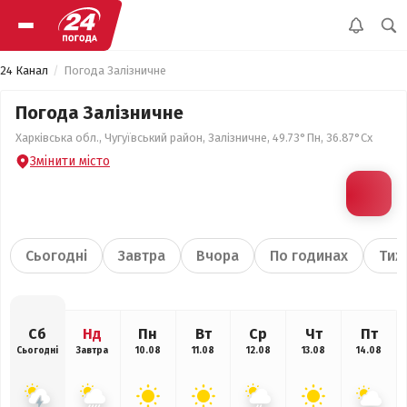
24 Канал
Погода Залізничне
Погода Залізничне
Харківська обл., Чугуївський район, Залізничне, 49.73°Пн, 36.87°Сх
Змінити місто
Сьогодні
Завтра
Вчора
По годинах
Тиж
Сб
Нд
Пн
Вт
Ср
Чт
Пт
Сьогодні
Завтра
10.08
11.08
12.08
13.08
14.08