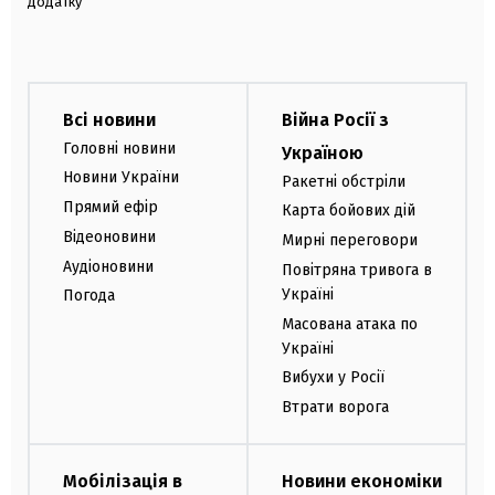
додатку
Всі новини
Війна Росії з
Головні новини
Україною
Новини України
Ракетні обстріли
Прямий ефір
Карта бойових дій
Відеоновини
Мирні переговори
Аудіоновини
Повітряна тривога в
Україні
Погода
Масована атака по
Україні
Вибухи у Росії
Втрати ворога
Мобілізація в
Новини економіки