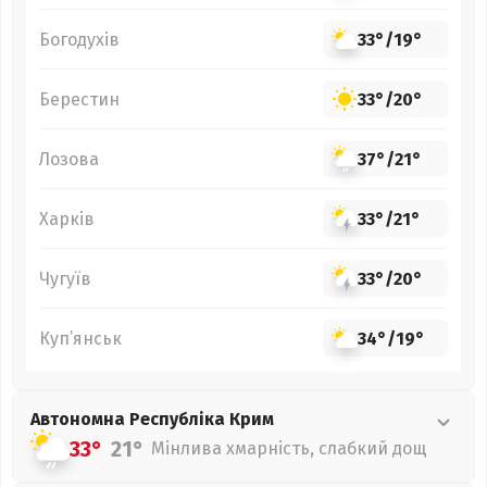
Богодухів
33°
/
19°
Берестин
33°
/
20°
Лозова
37°
/
21°
Харків
33°
/
21°
Чугуїв
33°
/
20°
Куп’янськ
34°
/
19°
Автономна Республіка Крим
33°
21°
Мінлива хмарність, слабкий дощ