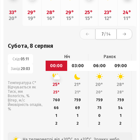
33°
29°
28°
29°
25°
23°
24°
20°
19°
16°
15°
15°
12°
11°
7
/14
Субота, 8 серпня
Ніч
Ранок
Схід:
05:11
00:00
03:00
06:00
09:00
1
Захід:
20:03
Температура С°
25°
21°
20°
28°
Відчувається як
Тиск, мм
25°
21°
20°
28°
Вологість, %
760
759
759
759
Вітер, м/с
Ймовірність опадів,
66
69
75
54
%
1
1
0
1
2
2
2
2
На термометрі від +20°C до +33°C. Зранку небо