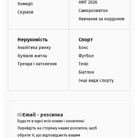
НМТ 2026
Комедії
Саморозвиток
Серіали
Навчання за кордоном
Нерухомість
Спорт
Аналітика ринку
Бокс
Купівля житла
Футбол
Тренди і натхнення
Теніс
Біатлон
Інші види спорту
Email - розсилка
Будьте в курсі всіх новин і оновлень!
Перейдіть на сторінку наших розсилок, щоб
обрати ті, що відповідають вашим