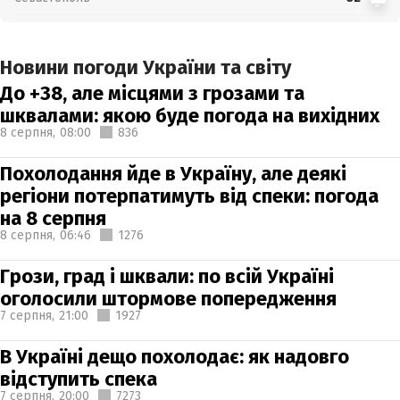
Новини погоди України та світу
До +38, але місцями з грозами та
шквалами: якою буде погода на вихідних
8 серпня,
08:00
836
Похолодання йде в Україну, але деякі
регіони потерпатимуть від спеки: погода
на 8 серпня
8 серпня,
06:46
1276
Грози, град і шквали: по всій Україні
оголосили штормове попередження
7 серпня,
21:00
1927
В Україні дещо похолодає: як надовго
відступить спека
7 серпня,
20:00
7273