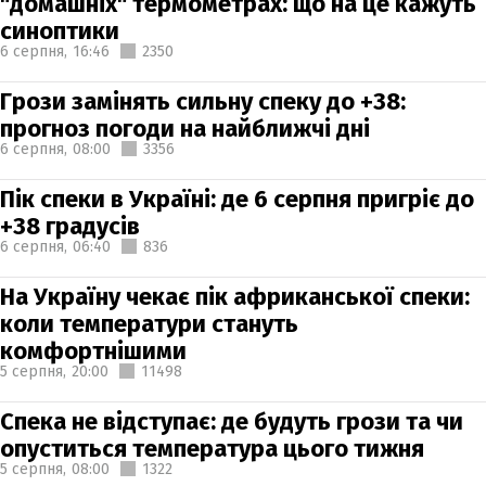
"домашніх" термометрах: що на це кажуть
синоптики
6 серпня,
16:46
2350
Грози замінять сильну спеку до +38:
прогноз погоди на найближчі дні
6 серпня,
08:00
3356
Пік спеки в Україні: де 6 серпня пригріє до
+38 градусів
6 серпня,
06:40
836
На Україну чекає пік африканської спеки:
коли температури стануть
комфортнішими
5 серпня,
20:00
11498
Спека не відступає: де будуть грози та чи
опуститься температура цього тижня
5 серпня,
08:00
1322