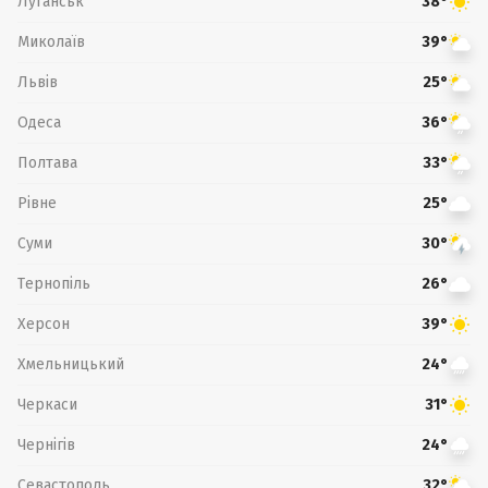
Луганськ
38°
Миколаїв
39°
Львів
25°
Одеса
36°
Полтава
33°
Рівне
25°
Суми
30°
Тернопіль
26°
Херсон
39°
Хмельницький
24°
Черкаси
31°
Чернігів
24°
Севастополь
32°