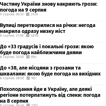
Частину України знову накриють грози:
погода на 9 серпня
9 серпня,
06:33
2429
Вулиці перетворилися на річки: негода
накрила одразу низку міст
8 серпня,
21:00
4818
До +33 градусів і локальні грози: якою
буде погода найближчими днями
8 серпня,
20:00
884
До +38, але місцями з грозами та
шквалами: якою буде погода на вихідних
8 серпня,
08:00
987
Похолодання йде в Україну, але деякі
регіони потерпатимуть від спеки: погода
на 8 серпня
8 серпня,
06:46
1367