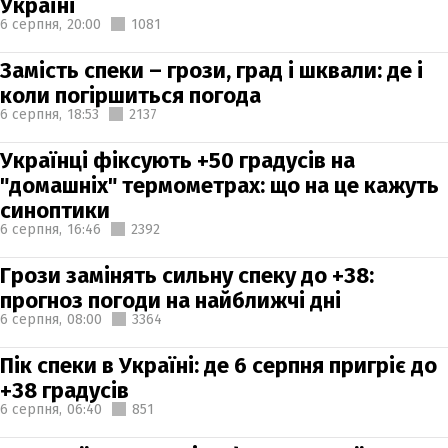
Україні
6 серпня,
20:00
1081
Замість спеки – грози, град і шквали: де і
коли погіршиться погода
6 серпня,
18:53
2137
Українці фіксують +50 градусів на
"домашніх" термометрах: що на це кажуть
синоптики
6 серпня,
16:46
2392
Грози замінять сильну спеку до +38:
прогноз погоди на найближчі дні
6 серпня,
08:00
3364
Пік спеки в Україні: де 6 серпня пригріє до
+38 градусів
6 серпня,
06:40
851