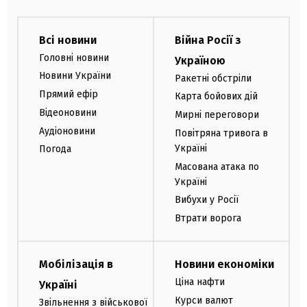
Всі новини
Війна Росії з
Головні новини
Україною
Новини України
Ракетні обстріли
Прямий ефір
Карта бойових дій
Відеоновини
Мирні переговори
Аудіоновини
Повітряна тривога в
Україні
Погода
Масована атака по
Україні
Вибухи у Росії
Втрати ворога
Мобілізація в
Новини економіки
Ціна нафти
Україні
Курси валют
Звільнення з військової