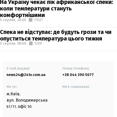
На Україну чекає пік африканської спеки:
коли температури стануть
комфортнішими
5 серпня,
20:00
11527
Спека не відступає: де будуть грози та чи
опуститься температура цього тижня
5 серпня,
08:00
1339
E-mail редакції
Номер телефону:
news24@24tv.com.ua
+38 044 390 5077
Ми тут:
Ми в соцмережах:
м.Київ
,
вул. Володимирська
офіс
61/11,
50