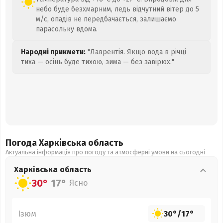
небо буде безхмарним, ледь відчутний вітер до 5
м/с, опадів не передбачається, залишаємо
парасольку вдома.
Народні прикмети:
"Лаврентія. Якщо вода в річці
тиха — осінь буде тихою, зима — без завірюх."
Погода Харківська
область
Актуальна інформація про погоду та атмосферні умови на сьогодні
Харківська
область
30°
17°
Ясно
Ізюм
30°
/
17°