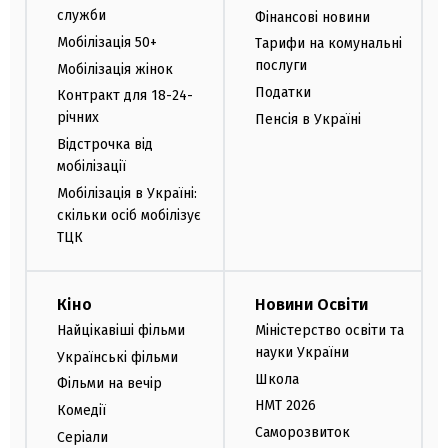
служби
Фінансові новини
Мобілізація 50+
Тарифи на комунальні
послуги
Мобілізація жінок
Податки
Контракт для 18-24-
річних
Пенсія в Україні
Відстрочка від
мобілізації
Мобілізація в Україні:
скільки осіб мобілізує
ТЦК
Кіно
Новини Освіти
Найцікавіші фільми
Міністерство освіти та
науки України
Українські фільми
Школа
Фільми на вечір
НМТ 2026
Комедії
Саморозвиток
Серіали