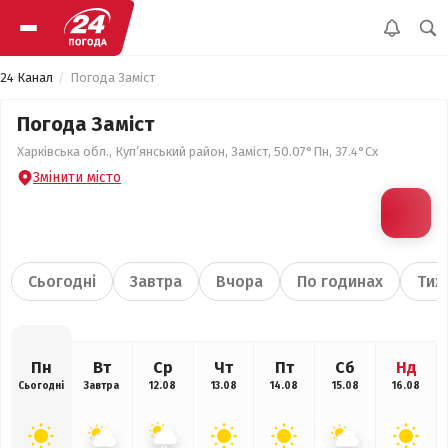
24 Канал
Погода Заміст
Погода Заміст
Харківська обл., Куп’янський район, Заміст, 50.07°Пн, 37.4°Сх
Змінити місто
Сьогодні
Завтра
Вчора
По годинах
Тиж
Пн
Вт
Ср
Чт
Пт
Сб
Нд
Сьогодні
Завтра
12.08
13.08
14.08
15.08
16.08