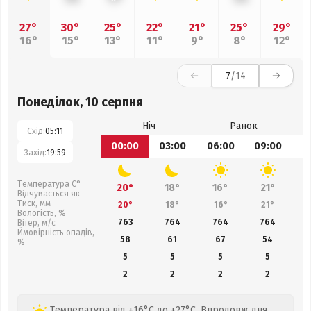
27°
30°
25°
22°
21°
25°
29°
16°
15°
13°
11°
9°
8°
12°
7
/14
Понеділок, 10 серпня
Ніч
Ранок
Схід:
05:11
00:00
03:00
06:00
09:00
1
Захід:
19:59
Температура С°
20°
18°
16°
21°
Відчувається як
Тиск, мм
20°
18°
16°
21°
Вологість, %
763
764
764
764
Вітер, м/с
Ймовірність опадів,
58
61
67
54
%
5
5
5
5
2
2
2
2
Температура від +16°C до +27°C. Впродовж дня