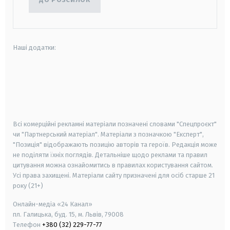
Наші додатки:
android
apple
smart tv
samsung smart tv
Всі комерційні рекламні матеріали позначені словами "Спецпроєкт"
чи "Партнерський матеріал". Матеріали з позначкою "Експерт",
"Позиція" відображають позицію авторів та героїв. Редакція може
не поділяти їхніх поглядів. Детальніше щодо реклами та правил
цитування можна ознайомитись в правилах користування сайтом.
Усі права захищені.
Матеріали сайту призначені для осіб старше
21
року (21+)
Онлайн-медіа «24 Канал»
пл. Галицька, буд. 15, м. Львів, 79008
Телефон
+380 (32) 229-77-77