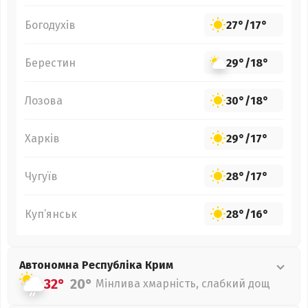
Богодухів
27°
/
17°
Берестин
29°
/
18°
Лозова
30°
/
18°
Харків
29°
/
17°
Чугуїв
28°
/
17°
Куп’янськ
28°
/
16°
Автономна Республіка Крим
32°
20°
Мінлива хмарність, слабкий дощ