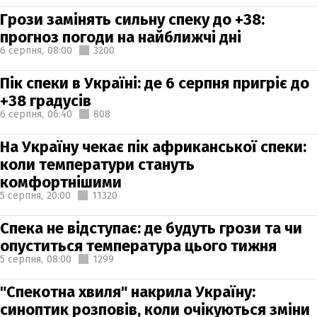
Грози замінять сильну спеку до +38:
прогноз погоди на найближчі дні
6 серпня,
08:00
3200
Пік спеки в Україні: де 6 серпня пригріє до
+38 градусів
6 серпня,
06:40
808
На Україну чекає пік африканської спеки:
коли температури стануть
комфортнішими
5 серпня,
20:00
11320
Спека не відступає: де будуть грози та чи
опуститься температура цього тижня
5 серпня,
08:00
1299
"Спекотна хвиля" накрила Україну:
синоптик розповів, коли очікуються зміни