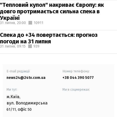
"Тепловий купол" накриває Європу: як
довго протримається сильна спека в
Україні
31 липня,
20:00
10911
Спека до +34 повертається: прогноз
погоди на 31 липня
31 липня,
09:15
939
E-mail редакції
Номер телефону:
news24@24tv.com.ua
+38 044 390 5077
Ми тут:
Ми в соцмережах:
м.Київ
,
вул. Володимирська
офіс
61/11,
50