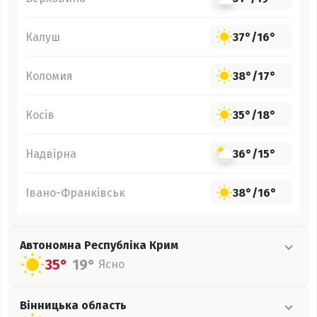
Калуш
37°
/
16°
Коломия
38°
/
17°
Косів
35°
/
18°
Надвірна
36°
/
15°
Івано-Франківськ
38°
/
16°
Автономна Республіка Крим
35°
19°
Ясно
Вінницька
область