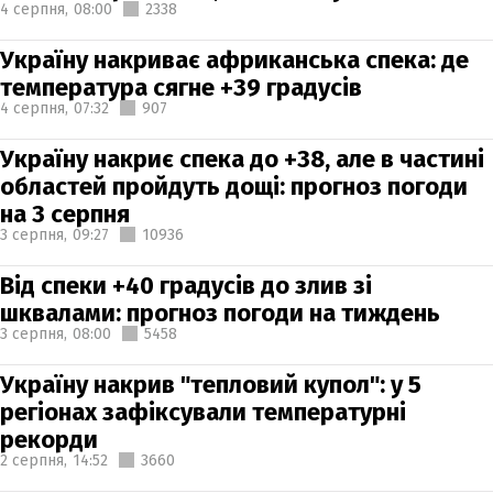
4 серпня,
08:00
2338
Україну накриває африканська спека: де
температура сягне +39 градусів
4 серпня,
07:32
907
Україну накриє спека до +38, але в частині
областей пройдуть дощі: прогноз погоди
на 3 серпня
3 серпня,
09:27
10936
Від спеки +40 градусів до злив зі
шквалами: прогноз погоди на тиждень
3 серпня,
08:00
5458
Україну накрив "тепловий купол": у 5
регіонах зафіксували температурні
рекорди
2 серпня,
14:52
3660