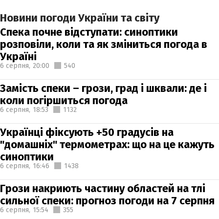
Новини погоди України та світу
Спека почне відступати: синоптики
розповіли, коли та як зміниться погода в
Україні
6 серпня,
20:00
540
Замість спеки – грози, град і шквали: де і
коли погіршиться погода
6 серпня,
18:53
1132
Українці фіксують +50 градусів на
"домашніх" термометрах: що на це кажуть
синоптики
6 серпня,
16:46
1438
Грози накриють частину областей на тлі
сильної спеки: прогноз погоди на 7 серпня
6 серпня,
15:54
355