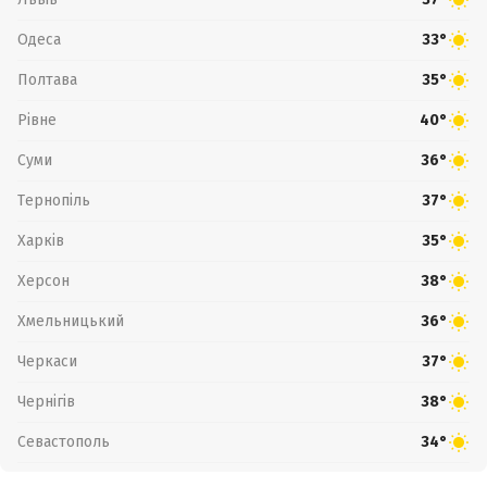
Одеса
33°
Полтава
35°
Рівне
40°
Суми
36°
Тернопіль
37°
Харків
35°
Херсон
38°
Хмельницький
36°
Черкаси
37°
Чернігів
38°
Севастополь
34°