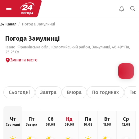
24 Канал
Погода Замулинці
Погода Замулинці
Івано-Франківська обл., Коломийський район, Замулинці, 48.49°Пн,
25.2°Сх
Змінити місто
Сьогодні
Завтра
Вчора
По годинах
Тиж
Чт
Пт
Сб
Нд
Пн
Вт
Ср
Сьогодні
Завтра
08.08
09.08
10.08
11.08
12.08