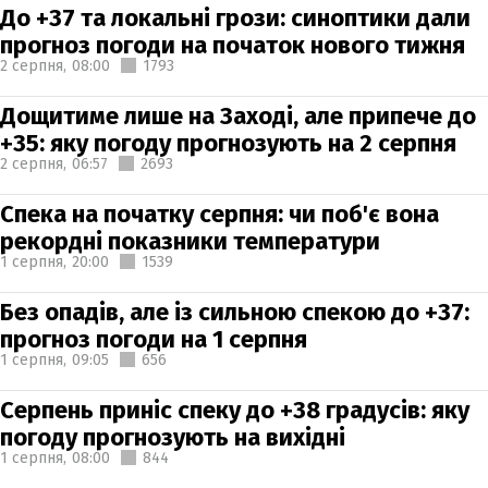
До +37 та локальні грози: синоптики дали
прогноз погоди на початок нового тижня
2 серпня,
08:00
1793
Дощитиме лише на Заході, але припече до
+35: яку погоду прогнозують на 2 серпня
2 серпня,
06:57
2693
Спека на початку серпня: чи поб'є вона
рекордні показники температури
1 серпня,
20:00
1539
Без опадів, але із сильною спекою до +37:
прогноз погоди на 1 серпня
1 серпня,
09:05
656
Серпень приніс спеку до +38 градусів: яку
погоду прогнозують на вихідні
1 серпня,
08:00
844