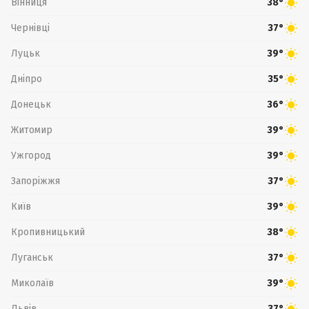
Вінниця
38°
Чернівці
37°
Луцьк
39°
Дніпро
35°
Донецьк
36°
Житомир
39°
Ужгород
39°
Запоріжжя
37°
Київ
39°
Кропивницький
38°
Луганськ
37°
Миколаїв
39°
Львів
37°