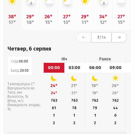
38°
29°
26°
27°
29°
34°
27°
17°
18°
15°
13°
11°
12°
15°
7
/14
Четвер, 6 серпня
Ніч
Ранок
Схід:
06:00
00:00
03:00
06:00
09:00
1
Захід:
20:50
Температура С°
24°
21°
18°
26°
Відчувається як
Тиск, мм
24°
21°
18°
26°
Вологість, %
763
763
762
762
Вітер, м/с
Ймовірність опадів,
61
78
79
44
%
1
1
1
0
2
2
2
2