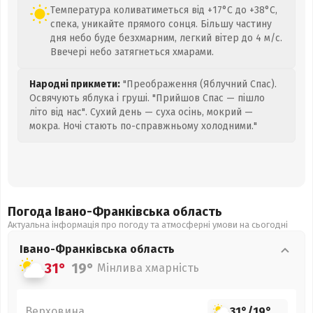
Температура коливатиметься від +17°C до +38°C,
спека, уникайте прямого сонця. Більшу частину
дня небо буде безхмарним, легкий вітер до 4 м/с.
Ввечері небо затягнеться хмарами.
Народні прикмети:
"Преображення (Яблучний Спас).
Освячують яблука і груші. "Прийшов Спас — пішло
літо від нас". Сухий день — суха осінь, мокрий —
мокра. Ночі стають по-справжньому холодними."
Погода Івано-Франківська
область
Актуальна інформація про погоду та атмосферні умови на сьогодні
Івано-Франківська
область
31°
19°
Мінлива хмарність
Верховина
31°
/
19°