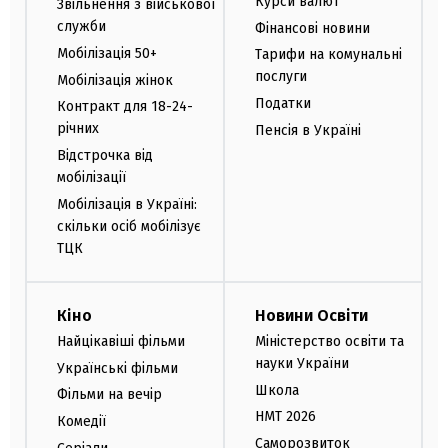
Курси валют
Звільнення з військової
служби
Фінансові новини
Мобілізація 50+
Тарифи на комунальні
послуги
Мобілізація жінок
Податки
Контракт для 18-24-
річних
Пенсія в Україні
Відстрочка від
мобілізації
Мобілізація в Україні:
скільки осіб мобілізує
ТЦК
Кіно
Новини Освіти
Найцікавіші фільми
Міністерство освіти та
науки України
Українські фільми
Школа
Фільми на вечір
НМТ 2026
Комедії
Саморозвиток