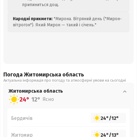
припиниться дощ.
Народні прикмети:
"Мирона. Вітряний день ("Мирон-
вітрогон"). Який Мирон — такий і січень."
Погода Житомирська
область
Актуальна інформація про погоду та атмосферні умови на сьогодні
Житомирська
область
24°
12°
Ясно
Бердичів
24°
/
12°
Житомир
24°
/
13°