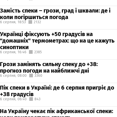
Замість спеки – грози, град і шквали: де і
коли погіршиться погода
6 серпня,
18:53
2132
Українці фіксують +50 градусів на
"домашніх" термометрах: що на це кажуть
синоптики
6 серпня,
16:46
2385
Грози замінять сильну спеку до +38:
прогноз погоди на найближчі дні
6 серпня,
08:00
3360
Пік спеки в Україні: де 6 серпня пригріє до
+38 градусів
6 серпня,
06:40
843
На Україну чекає пік африканської спеки: