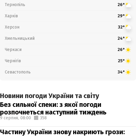
Тернопіль
26°
Харків
29°
Херсон
32°
Хмельницький
24°
Черкаси
26°
Чернігів
25°
Севастополь
34°
Новини погоди України та світу
Без сильної спеки: з якої погоди
розпочнеться наступний тиждень
9 серпня,
08:00
358
Частину України знову накриють грози: