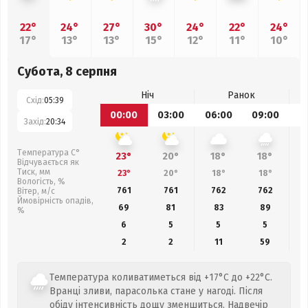
22°
24°
27°
30°
24°
22°
24°
17°
13°
13°
15°
12°
11°
10°
Субота, 8 серпня
Ніч
Ранок
Схід:
05:39
00:00
03:00
06:00
09:00
1
Захід:
20:34
Температура С°
23°
20°
18°
18°
Відчувається як
Тиск, мм
23°
20°
18°
18°
Вологість, %
761
761
762
762
Вітер, м/с
Ймовірність опадів,
69
81
83
89
%
6
5
5
5
2
2
11
59
Температура коливатиметься від +17°C до +22°C.
Вранці зливи, парасолька стане у нагоді. Після
обіду інтенсивність дощу зменшиться. Надвечір