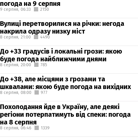
погода на 9 серпня
9 серпня,
06:33
2150
Вулиці перетворилися на річки: негода
накрила одразу низку міст
8 серпня,
21:00
4490
До +33 градусів і локальні грози: якою
буде погода найближчими днями
8 серпня,
20:00
785
До +38, але місцями з грозами та
шквалами: якою буде погода на вихідних
8 серпня,
08:00
977
Похолодання йде в Україну, але деякі
регіони потерпатимуть від спеки: погода
на 8 серпня
8 серпня,
06:46
1339