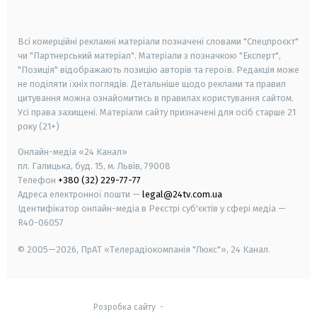
smart tv
samsung smart tv
Всі комерційні рекламні матеріали позначені словами "Спецпроєкт"
чи "Партнерський матеріал". Матеріали з позначкою "Експерт",
"Позиція" відображають позицію авторів та героїв. Редакція може
не поділяти їхніх поглядів. Детальніше щодо реклами та правил
цитування можна ознайомитись в правилах користування сайтом.
Усі права захищені.
Матеріали сайту призначені для осіб старше
21
року (21+)
Онлайн-медіа «24 Канал»
пл. Галицька, буд. 15, м. Львів, 79008
Телефон
+380 (32) 229-77-77
Адреса електронної пошти —
legal@24tv.com.ua
Ідентифікатор онлайн-медіа в Реєстрі суб'єктів у сфері медіа —
R40-06057
© 2005—2026,
ПрАТ «Телерадіокомпанія "Люкс"», 24 Канал.
Розробка сайту
-