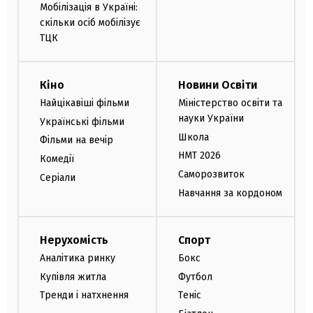
Мобілізація в Україні:
скільки осіб мобілізує
ТЦК
Кіно
Новини Освіти
Найцікавіші фільми
Міністерство освіти та
науки України
Українські фільми
Школа
Фільми на вечір
НМТ 2026
Комедії
Саморозвиток
Серіали
Навчання за кордоном
Нерухомість
Спорт
Аналітика ринку
Бокс
Купівля житла
Футбол
Тренди і натхнення
Теніс