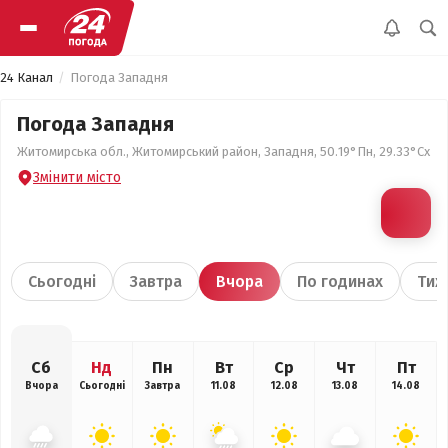
24 Канал
Погода Западня
Погода Западня
Житомирська обл., Житомирський район, Западня, 50.19°Пн, 29.33°Сх
Змінити місто
Сьогодні
Завтра
Вчора
По годинах
Тиж
Сб
Нд
Пн
Вт
Ср
Чт
Пт
Вчора
Сьогодні
Завтра
11.08
12.08
13.08
14.08