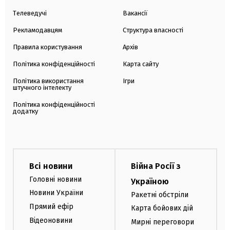
Телеведучі
Вакансії
Рекламодавцям
Структура власності
Правила користування
Архів
Політика конфіденційності
Карта сайту
Політика використання
Ігри
штучного інтелекту
Політика конфіденційності
додатку
Всі новини
Війна Росії з
Головні новини
Україною
Новини України
Ракетні обстріли
Прямий ефір
Карта бойових дій
Відеоновини
Мирні переговори