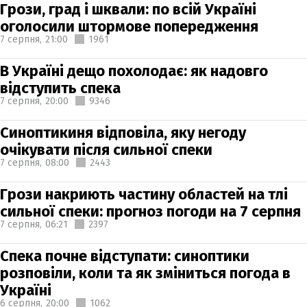
Грози, град і шквали: по всій Україні
оголосили штормове попередження
7 серпня,
21:00
1961
В Україні дещо похолодає: як надовго
відступить спека
7 серпня,
20:00
9346
Синоптикиня відповіла, яку негоду
очікувати після сильної спеки
7 серпня,
08:00
2443
Грози накриють частину областей на тлі
сильної спеки: прогноз погоди на 7 серпня
7 серпня,
06:21
2397
Спека почне відступати: синоптики
розповіли, коли та як зміниться погода в
Україні
6 серпня,
20:00
1062