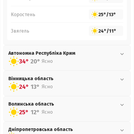
Коростень
25°
/
13°
Звягель
24°
/
11°
Автономна Республіка Крим
34°
20°
Ясно
Вінницька
область
24°
13°
Ясно
Волинська
область
25°
12°
Ясно
Дніпропетровська
область