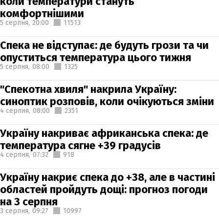
коли температури стануть
комфортнішими
5 серпня,
20:00
11513
Спека не відступає: де будуть грози та чи
опуститься температура цього тижня
5 серпня,
08:00
1325
"Спекотна хвиля" накрила Україну:
синоптик розповів, коли очікуються зміни
4 серпня,
08:00
2351
Україну накриває африканська спека: де
температура сягне +39 градусів
4 серпня,
07:32
918
Україну накриє спека до +38, але в частині
областей пройдуть дощі: прогноз погоди
на 3 серпня
3 серпня,
09:27
10997