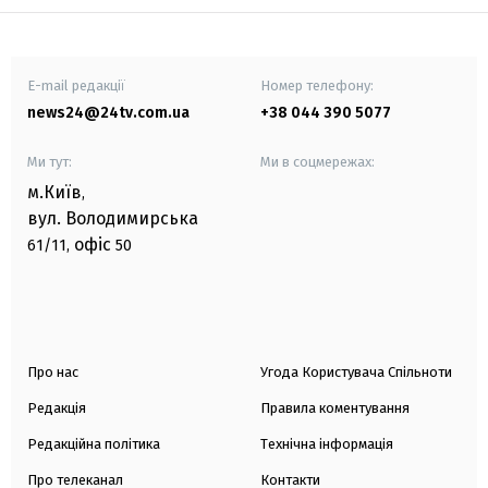
E-mail редакції
Номер телефону:
news24@24tv.com.ua
+38 044 390 5077
Ми тут:
Ми в соцмережах:
м.Київ
,
вул. Володимирська
офіс
61/11,
50
Про нас
Угода Користувача Спільноти
Редакція
Правила коментування
Редакційна політика
Технічна інформація
Про телеканал
Контакти