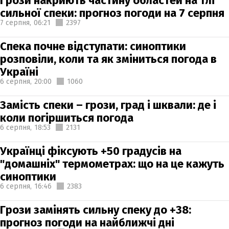
Грози накриють частину областей на тлі
сильної спеки: прогноз погоди на 7 серпня
7 серпня,
06:21
2397
Спека почне відступати: синоптики
розповіли, коли та як зміниться погода в
Україні
6 серпня,
20:00
1060
Замість спеки – грози, град і шквали: де і
коли погіршиться погода
6 серпня,
18:53
2131
Українці фіксують +50 градусів на
"домашніх" термометрах: що на це кажуть
синоптики
6 серпня,
16:46
2383
Грози замінять сильну спеку до +38:
прогноз погоди на найближчі дні