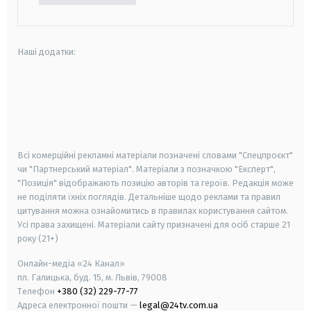
Наші додатки:
android
apple
smart tv
samsung smart tv
Всі комерційні рекламні матеріали позначені словами "Спецпроєкт"
чи "Партнерський матеріал". Матеріали з позначкою "Експерт",
"Позиція" відображають позицію авторів та героїв. Редакція може
не поділяти їхніх поглядів. Детальніше щодо реклами та правил
цитування можна ознайомитись в правилах користування сайтом.
Усі права захищені.
Матеріали сайту призначені для осіб старше
21
року (21+)
Онлайн-медіа «24 Канал»
пл. Галицька, буд. 15, м. Львів, 79008
Телефон
+380 (32) 229-77-77
Адреса електронної пошти —
legal@24tv.com.ua