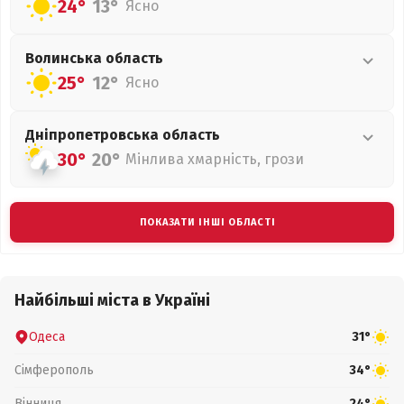
24°
13°
Ясно
Волинська
область
25°
12°
Ясно
Дніпропетровська
область
30°
20°
Мінлива хмарність, грози
ПОКАЗАТИ ІНШІ ОБЛАСТІ
Найбільші міста в Україні
Одеса
31°
Сімферополь
34°
Вінниця
24°