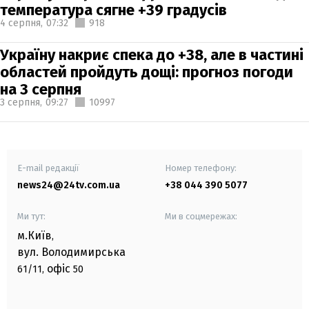
температура сягне +39 градусів
4 серпня,
07:32
918
Україну накриє спека до +38, але в частині
областей пройдуть дощі: прогноз погоди
на 3 серпня
3 серпня,
09:27
10997
E-mail редакції
Номер телефону:
news24@24tv.com.ua
+38 044 390 5077
Ми тут:
Ми в соцмережах:
м.Київ
,
вул. Володимирська
офіс
61/11,
50