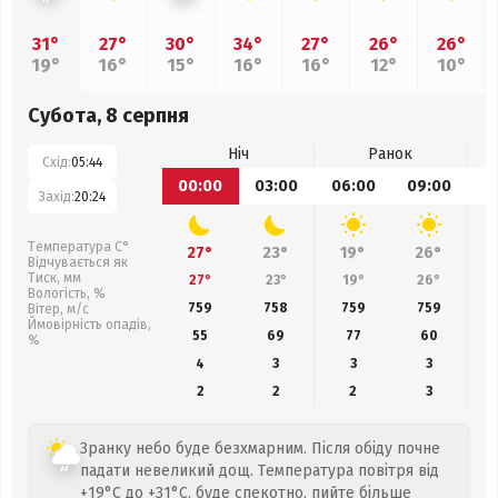
31°
27°
30°
34°
27°
26°
26°
19°
16°
15°
16°
16°
12°
10°
Субота, 8 серпня
Ніч
Ранок
Схід:
05:44
00:00
03:00
06:00
09:00
1
Захід:
20:24
Температура С°
27°
23°
19°
26°
Відчувається як
Тиск, мм
27°
23°
19°
26°
Вологість, %
759
758
759
759
Вітер, м/с
Ймовірність опадів,
55
69
77
60
%
4
3
3
3
2
2
2
3
Зранку небо буде безхмарним. Після обіду почне
падати невеликий дощ. Температура повітря від
+19°C до +31°C, буде спекотно, пийте більше