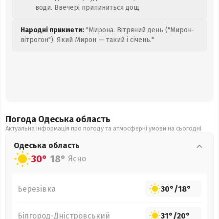
води. Ввечері припиниться дощ.
Народні прикмети:
"Мирона. Вітряний день ("Мирон-
вітрогон"). Який Мирон — такий і січень."
Погода Одеська
область
Актуальна інформація про погоду та атмосферні умови на сьогодні
Одеська
область
30°
18°
Ясно
Березівка
30°
/
18°
Білгород-Дністровський
31°
/
20°