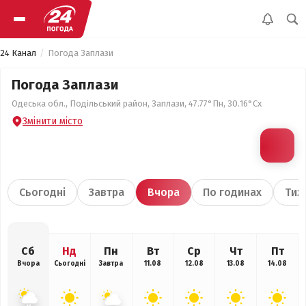
24 Канал
Погода Заплази
Погода Заплази
Одеська обл., Подільський район, Заплази, 47.77°Пн, 30.16°Сх
Змінити місто
Сьогодні
Завтра
Вчора
По годинах
Тиж
Сб
Нд
Пн
Вт
Ср
Чт
Пт
Вчора
Сьогодні
Завтра
11.08
12.08
13.08
14.08