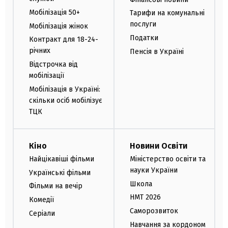
Мобілізація 50+
Тарифи на комунальні
послуги
Мобілізація жінок
Податки
Контракт для 18-24-
річних
Пенсія в Україні
Відстрочка від
мобілізації
Мобілізація в Україні:
скільки осіб мобілізує
ТЦК
Кіно
Новини Освіти
Найцікавіші фільми
Міністерство освіти та
науки України
Українські фільми
Школа
Фільми на вечір
НМТ 2026
Комедії
Саморозвиток
Серіали
Навчання за кордоном