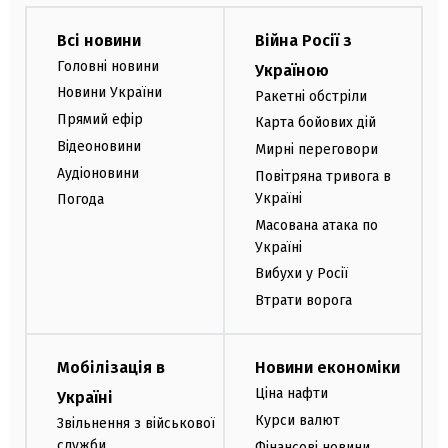
Всі новини
Війна Росії з
Головні новини
Україною
Новини України
Ракетні обстріли
Прямий ефір
Карта бойових дій
Відеоновини
Мирні переговори
Аудіоновини
Повітряна тривога в
Україні
Погода
Масована атака по
Україні
Вибухи у Росії
Втрати ворога
Мобілізація в
Новини економіки
Ціна нафти
Україні
Курси валют
Звільнення з військової
служби
Фінансові новини