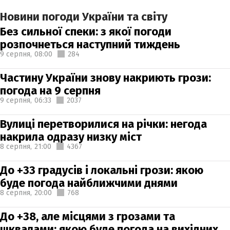
Новини погоди України та світу
Без сильної спеки: з якої погоди
розпочнеться наступний тиждень
9 серпня,
08:00
284
Частину України знову накриють грози:
погода на 9 серпня
9 серпня,
06:33
2037
Вулиці перетворилися на річки: негода
накрила одразу низку міст
8 серпня,
21:00
4367
До +33 градусів і локальні грози: якою
буде погода найближчими днями
8 серпня,
20:00
768
До +38, але місцями з грозами та
шквалами: якою буде погода на вихідних