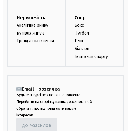
Нерухомість
Спорт
Аналітика ринку
Бокс
Купівля житла
Футбол
Тренди і натхнення
Теніс
Біатлон
Інші види спорту
Email - розсилка
Будьте в курсі всіх новин і оновлень!
Перейдіть на сторінку наших розсилок, щоб
обрати ті, що відповідають вашим
інтересам.
ДО РОЗСИЛОК