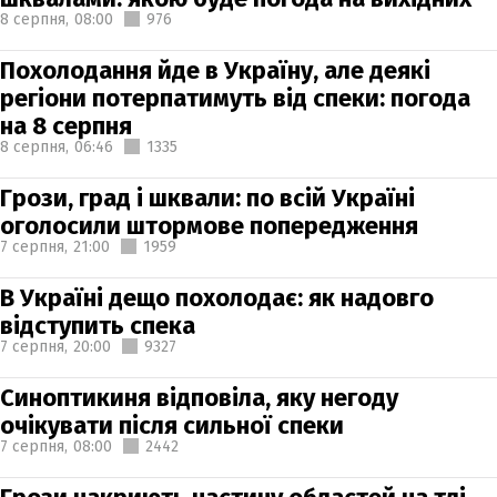
8 серпня,
08:00
976
Похолодання йде в Україну, але деякі
регіони потерпатимуть від спеки: погода
на 8 серпня
8 серпня,
06:46
1335
Грози, град і шквали: по всій Україні
оголосили штормове попередження
7 серпня,
21:00
1959
В Україні дещо похолодає: як надовго
відступить спека
7 серпня,
20:00
9327
Синоптикиня відповіла, яку негоду
очікувати після сильної спеки
7 серпня,
08:00
2442