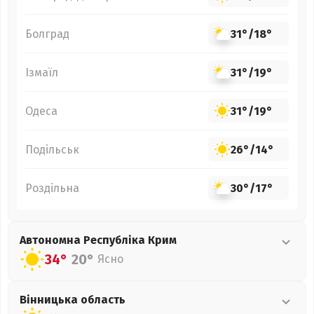
Болград
31°
/
18°
Ізмаїл
31°
/
19°
Одеса
31°
/
19°
Подільськ
26°
/
14°
Роздільна
30°
/
17°
Автономна Республіка Крим
34°
20°
Ясно
Вінницька
область