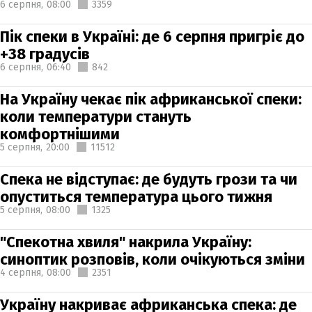
6 серпня,
08:00
3359
Пік спеки в Україні: де 6 серпня пригріє до
+38 градусів
6 серпня,
06:40
842
На Україну чекає пік африканської спеки:
коли температури стануть
комфортнішими
5 серпня,
20:00
11512
Спека не відступає: де будуть грози та чи
опуститься температура цього тижня
5 серпня,
08:00
1325
"Спекотна хвиля" накрила Україну:
синоптик розповів, коли очікуються зміни
4 серпня,
08:00
2351
Україну накриває африканська спека: де