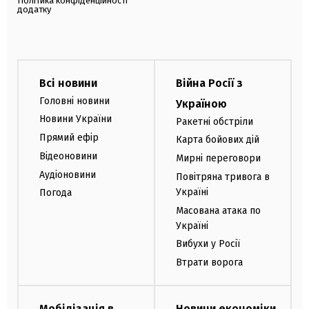
Політика конфіденційності
додатку
Всі новини
Війна Росії з
Головні новини
Україною
Новини України
Ракетні обстріли
Прямий ефір
Карта бойових дій
Відеоновини
Мирні переговори
Аудіоновини
Повітряна тривога в
Україні
Погода
Масована атака по
Україні
Вибухи у Росії
Втрати ворога
Мобілізація в
Новини економіки