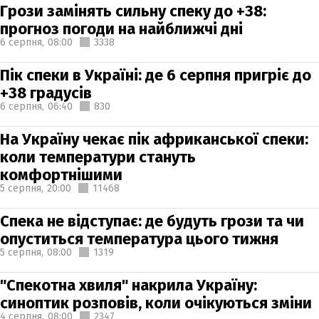
Грози замінять сильну спеку до +38:
прогноз погоди на найближчі дні
6 серпня,
08:00
3338
Пік спеки в Україні: де 6 серпня пригріє до
+38 градусів
6 серпня,
06:40
830
На Україну чекає пік африканської спеки:
коли температури стануть
комфортнішими
5 серпня,
20:00
11468
Спека не відступає: де будуть грози та чи
опуститься температура цього тижня
5 серпня,
08:00
1319
"Спекотна хвиля" накрила Україну:
синоптик розповів, коли очікуються зміни
4 серпня,
08:00
2347