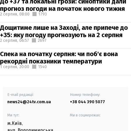
До +37 та локальні грози: синоптики дали
прогноз погоди на початок нового тижня
2 серпня,
08:00
1793
Дощитиме лише на Заході, але припече до
+35: яку погоду прогнозують на 2 серпня
2 серпня,
06:57
2697
Спека на початку серпня: чи поб'є вона
рекордні показники температури
1 серпня,
20:00
1540
E-mail редакції
Номер телефону:
news24@24tv.com.ua
+38 044 390 5077
Ми тут:
Ми в соцмережах:
м.Київ
,
вул. Володимирська