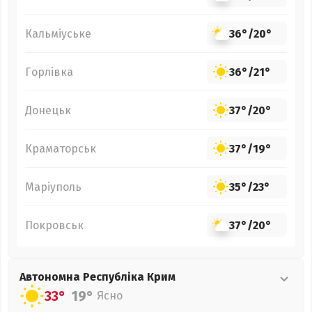
Кальміуське
36°
/
20°
Горлівка
36°
/
21°
Донецьк
37°
/
20°
Краматорськ
37°
/
19°
Маріуполь
35°
/
23°
Покровськ
37°
/
20°
Автономна Республіка Крим
33°
19°
Ясно