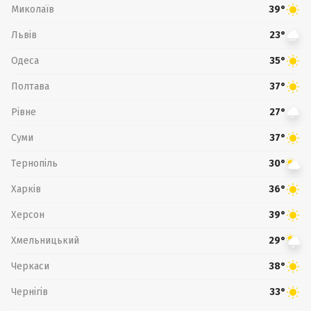
Миколаїв
39°
Львів
23°
Одеса
35°
Полтава
37°
Рівне
27°
Суми
37°
Тернопіль
30°
Харків
36°
Херсон
39°
Хмельницький
29°
Черкаси
38°
Чернігів
33°