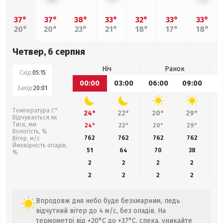
37°
37°
38°
33°
32°
33°
33°
20°
20°
23°
21°
18°
17°
18°
Четвер, 6 серпня
Ніч
Ранок
Схід:
05:15
00:00
03:00
06:00
09:00
1
Захід:
20:01
Температура С°
24°
22°
20°
29°
Відчувається як
Тиск, мм
24°
22°
20°
29°
Вологість, %
762
762
762
762
Вітер, м/с
Ймовірність опадів,
51
64
70
38
%
2
2
2
2
2
2
2
2
Впродовж дня небо буде безхмарним, ледь
відчутний вітер до 4 м/с, без опадів. На
термометрі від +20°C до +37°C, спека, уникайте