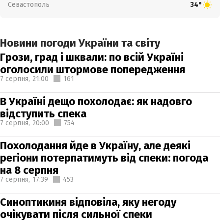
Севастополь
34°
Новини погоди України та світу
Грози, град і шквали: по всій Україні
оголосили штормове попередження
7 серпня,
21:00
161
В Україні дещо похолодає: як надовго
відступить спека
7 серпня,
20:00
754
Похолодання йде в Україну, але деякі
регіони потерпатимуть від спеки: погода
на 8 серпня
7 серпня,
17:39
453
Синоптикиня відповіла, яку негоду
очікувати після сильної спеки