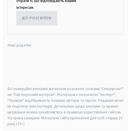
обрати ті, що відповідають вашим
інтересам.
ДО РОЗСИЛОК
Наші додатки:
android
apple
smart tv
samsung smart tv
Всі комерційні рекламні матеріали позначені словами "Спецпроєкт"
чи "Партнерський матеріал". Матеріали з позначкою "Експерт",
"Позиція" відображають позицію авторів та героїв. Редакція може
не поділяти їхніх поглядів. Детальніше щодо реклами та правил
цитування можна ознайомитись в правилах користування сайтом.
Усі права захищені.
Матеріали сайту призначені для осіб старше
21
року (21+)