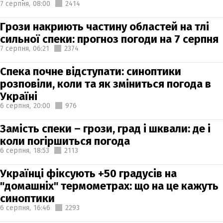
7 серпня,
08:00
2414
Грози накриють частину областей на тлі
сильної спеки: прогноз погоди на 7 серпня
7 серпня,
06:21
2374
Спека почне відступати: синоптики
розповіли, коли та як зміниться погода в
Україні
6 серпня,
20:00
976
Замість спеки – грози, град і шквали: де і
коли погіршиться погода
6 серпня,
18:53
2113
Українці фіксують +50 градусів на
"домашніх" термометрах: що на це кажуть
синоптики
6 серпня,
16:46
2293