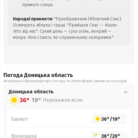
прямого сонця.
Народні прикмети:
"Преображення (Яблучний Спас).
Освячують яблука і груші. "Прийшов Спас — пішло
літо від нас". Сухий день — суха осінь, мокрий —
мокра. Ночі стають по-справжньому холодними."
Погода Донецька
область
Актуальна інформація про погоду та атмосферні умови на сьогодні
Донецька
область
36°
19°
Переважно ясно
Бахмут
36°
/
19°
Волноваха
36°
/
20°