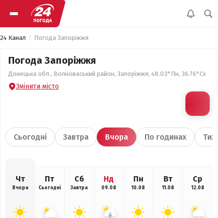
24 Канал
Погода Запоріжжя
Погода Запоріжжя
Донецька обл., Волноваський район, Запоріжжя, 48.03°Пн, 36.76°Сх
Змінити місто
Сьогодні
Завтра
Вчора
По годинах
Тиж
Чт
Пт
Сб
Нд
Пн
Вт
Ср
Вчора
Сьогодні
Завтра
09.08
10.08
11.08
12.08