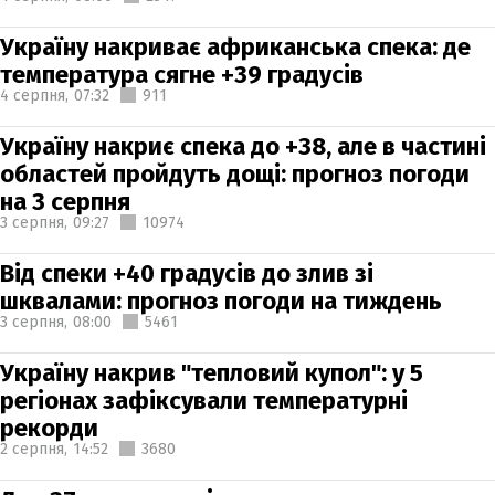
Україну накриває африканська спека: де
температура сягне +39 градусів
4 серпня,
07:32
911
Україну накриє спека до +38, але в частині
областей пройдуть дощі: прогноз погоди
на 3 серпня
3 серпня,
09:27
10974
Від спеки +40 градусів до злив зі
шквалами: прогноз погоди на тиждень
3 серпня,
08:00
5461
Україну накрив "тепловий купол": у 5
регіонах зафіксували температурні
рекорди
2 серпня,
14:52
3680