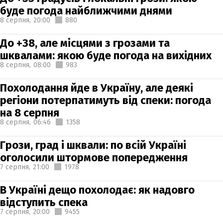
буде погода найближчими днями
8 серпня,
20:00
880
До +38, але місцями з грозами та
шквалами: якою буде погода на вихідних
8 серпня,
08:00
983
Похолодання йде в Україну, але деякі
регіони потерпатимуть від спеки: погода
на 8 серпня
8 серпня,
06:46
1358
Грози, град і шквали: по всій Україні
оголосили штормове попередження
7 серпня,
21:00
1978
В Україні дещо похолодає: як надовго
відступить спека
7 серпня,
20:00
9455