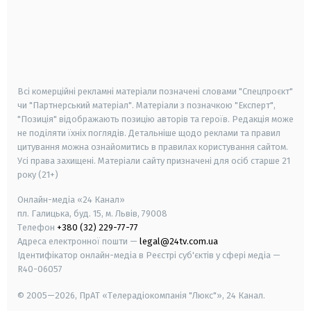
android
apple
smart tv
samsung smart tv
Всі комерційні рекламні матеріали позначені словами "Спецпроєкт"
чи "Партнерський матеріал". Матеріали з позначкою "Експерт",
"Позиція" відображають позицію авторів та героїв. Редакція може
не поділяти їхніх поглядів. Детальніше щодо реклами та правил
цитування можна ознайомитись в правилах користування сайтом.
Усі права захищені.
Матеріали сайту призначені для осіб старше
21
року (21+)
Онлайн-медіа «24 Канал»
пл. Галицька, буд. 15, м. Львів, 79008
Телефон
+380 (32) 229-77-77
Адреса електронної пошти —
legal@24tv.com.ua
Ідентифікатор онлайн-медіа в Реєстрі суб'єктів у сфері медіа —
R40-06057
© 2005—2026,
ПрАТ «Телерадіокомпанія "Люкс"», 24 Канал.