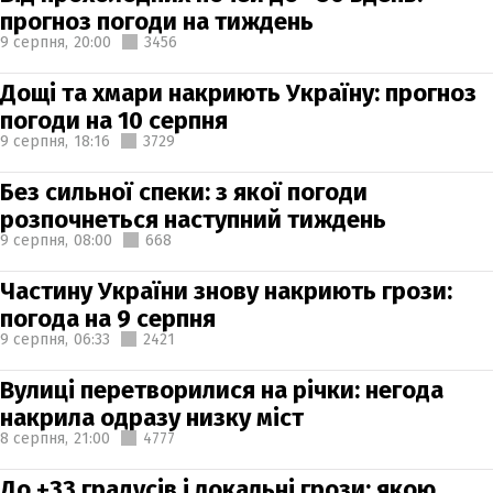
прогноз погоди на тиждень
9 серпня,
20:00
3456
Дощі та хмари накриють Україну: прогноз
погоди на 10 серпня
9 серпня,
18:16
3729
Без сильної спеки: з якої погоди
розпочнеться наступний тиждень
9 серпня,
08:00
668
Частину України знову накриють грози:
погода на 9 серпня
9 серпня,
06:33
2421
Вулиці перетворилися на річки: негода
накрила одразу низку міст
8 серпня,
21:00
4777
До +33 градусів і локальні грози: якою