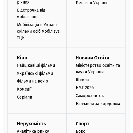
річних
Пенсія в Україні
Відстрочка від
мобілізації
Мобілізація в Україні:
скільки осіб мобілізує
ТЦК
Кіно
Новини Освіти
Найцікавіші фільми
Міністерство освіти та
науки України
Українські фільми
Школа
Фільми на вечір
НМТ 2026
Комедії
Саморозвиток
Серіали
Навчання за кордоном
Нерухомість
Спорт
Аналітика ринку
Бокс