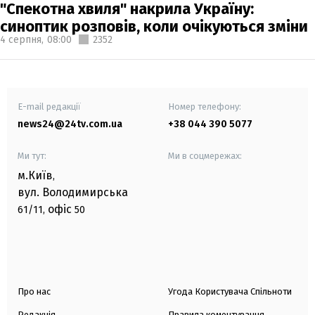
"Спекотна хвиля" накрила Україну:
синоптик розповів, коли очікуються зміни
4 серпня,
08:00
2352
E-mail редакції
Номер телефону:
news24@24tv.com.ua
+38 044 390 5077
Ми тут:
Ми в соцмережах:
м.Київ
,
вул. Володимирська
офіс
61/11,
50
Про нас
Угода Користувача Спільноти
Редакція
Правила коментування