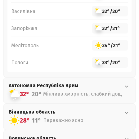
Василівка
32°
/
20°
Запоріжжя
32°
/
21°
Мелітополь
34°
/
21°
Пологи
33°
/
20°
Автономна Республіка Крим
32°
20°
Мінлива хмарність, слабкий дощ
Вінницька
область
28°
11°
Переважно ясно
Волинська
область