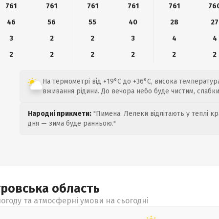
761
761
761
761
761
76
46
56
55
40
28
27
3
2
2
3
4
4
2
2
2
2
2
2
На термометрі від +19°C до +36°C, висока температур
вживання рідини. До вечора небо буде чистим, слабкий
Народні прикмети:
"Пимена. Лелеки відлітають у теплі кр
дня — зима буде ранньою."
тровська
область
огоду та атмосферні умови на сьогодні