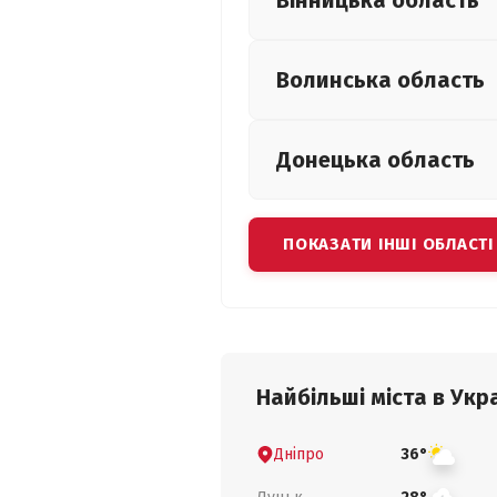
Вінницька
область
Волинська
область
Донецька
область
ПОКАЗАТИ ІНШІ ОБЛАСТІ
Найбільші міста в Укра
Дніпро
36°