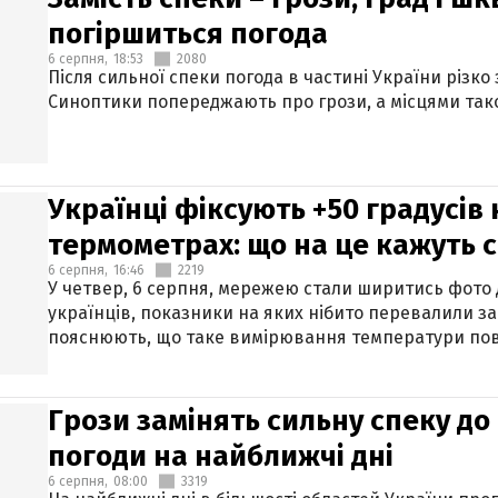
погіршиться погода
6 серпня,
18:53
2080
Після сильної спеки погода в частині України різко
Синоптики попереджають про грози, а місцями тако
Українці фіксують +50 градусів
термометрах: що на це кажуть 
6 серпня,
16:46
2219
У четвер, 6 серпня, мережею стали ширитись фото
українців, показники на яких нібито перевалили за
пояснюють, що таке вимірювання температури пов
Грози замінять сильну спеку до 
погоди на найближчі дні
6 серпня,
08:00
3319