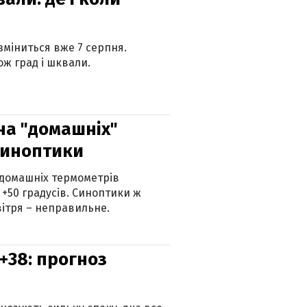
 зміниться вже 7 серпня.
ж град і шквали.
 на "домашніх"
синоптики
 домашніх термометрів
 +50 градусів. Синоптики ж
ітря – неправильне.
+38: прогноз