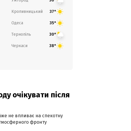
Ужгород
30°
Кропивницький
37°
Одеса
35°
Тернопіль
30°
Черкаси
38°
оду очікувати після
айже не впливає на спекотну
атмосферного фронту