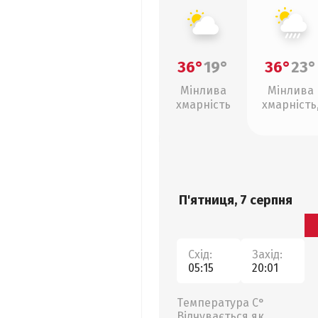
36°
19°
36°
23°
Мінлива
Мінлива
хмарність
хмарність
зливи
П'ятниця, 7 серпня
Схід:
Захід:
05:15
20:01
Температура С°
Відчувається як