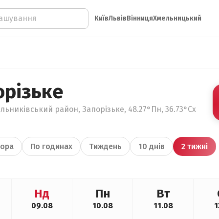
Київ
Львів
Вінниця
Хмельницький
орізьке
льниківський район, Запорізьке, 48.27°Пн, 36.73°Сх
ора
По годинах
Тиждень
10 днів
2 тижні
Нд
Пн
Вт
09.08
10.08
11.08
1