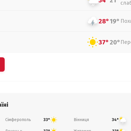
34°
21°
сла
28°
19°
Пох
37°
20°
Пер
їні
Сімферополь
Вінниця
33°
34°