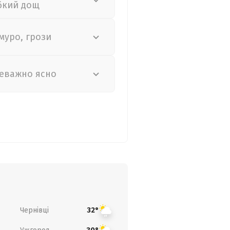
бкий дощ
муро, грози
еважно ясно
Чернівці
32°