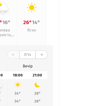
°
16°
26°
14°
нлива
Ясно
рність,
кий дощ
7
/14
Вечір
00
18:00
21:00
°
34°
28°
°
34°
28°