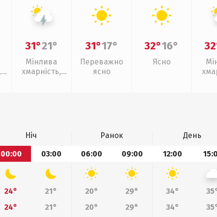
31°
21°
31°
17°
32°
16°
32
Мінлива
Переважно
Ясно
Мі
,
хмарність,
ясно
хма
грози
слаб
Ніч
Ранок
День
00:00
03:00
06:00
09:00
12:00
15:
24°
21°
20°
29°
34°
35
24°
21°
20°
29°
34°
35