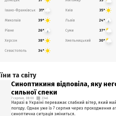
Донецьк
Житомир
37°
33°
Івано-Франківськ
Київ
31°
35°
Миколаїв
Львів
39°
24°
Рівне
Суми
26°
37°
Херсон
Хмельницький
38°
30°
Севастополь
34°
ни та світу
Синоптикиня відповіла, яку нег
сильної спеки
7 серпня,
08:00
2346
Наразі в Україні переважає слабкий вітер, який м
погоду. Однак уже із 7 серпня через проходження 
синоптична ситуація зміниться.