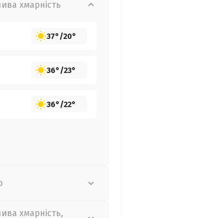
лива хмарність
37°
/
20°
36°
/
23°
36°
/
22°
о
лива хмарність,