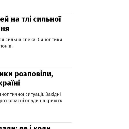
й на тлі сильної
пня
ься сильна спека. Синоптики
іонів.
ики розповіли,
країні
оптичної ситуації. Західні
ороткочасні опади накриють
вали: де і коли