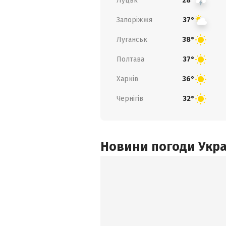
Луцьк
28°
Запоріжжя
37°
Луганськ
38°
Полтава
37°
Харків
36°
Чернігів
32°
Новини погоди Украї