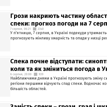
Грози накриють частину областе
спеки: прогноз погоди на 7 сер
7 серпня,
06:21
2340
У п'ятницю, 7 серпня, в Україні подекуди утримаєт
прогнозують мінливу хмарність та опади у низці рег
Спека почне відступати: синопт
коли та як зміниться погода в У
6 серпня,
20:00
939
Найближчими днями в Україні прогнозують зміну син
регіони першими відчують спад спеки. Водночас к
більшість областей.
Замість спеки – грози, град і шк