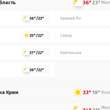
36°
23°
бласть
Мін
36°
/
23°
Кривий Ріг
35°
/
22°
Самар
37°
/
22°
Кам’янське
36°
/
22°
33°
19°
ка Крим
Ясн
Мін