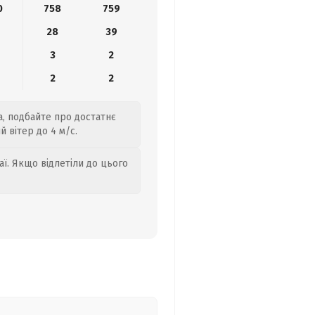
0
758
759
28
39
3
2
2
2
а, подбайте про достатнє
 вітер до 4 м/с.
аї. Якщо відлетіли до цього