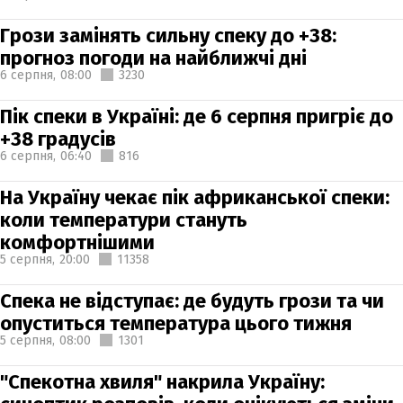
Грози замінять сильну спеку до +38:
прогноз погоди на найближчі дні
6 серпня,
08:00
3230
Пік спеки в Україні: де 6 серпня пригріє до
+38 градусів
6 серпня,
06:40
816
На Україну чекає пік африканської спеки:
коли температури стануть
комфортнішими
5 серпня,
20:00
11358
Спека не відступає: де будуть грози та чи
опуститься температура цього тижня
5 серпня,
08:00
1301
"Спекотна хвиля" накрила Україну: