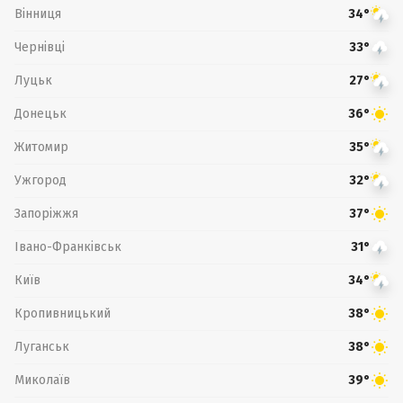
Вінниця
34°
Чернівці
33°
Луцьк
27°
Донецьк
36°
Житомир
35°
Ужгород
32°
Запоріжжя
37°
Івано-Франківськ
31°
Київ
34°
Кропивницький
38°
Луганськ
38°
Миколаїв
39°