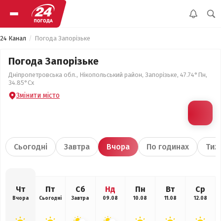
24 Канал
Погода Запорізьке
Погода Запорізьке
Дніпропетровська обл., Нікопольський район, Запорізьке, 47.74°Пн,
34.85°Сх
Змінити місто
Сьогодні
Завтра
Вчора
По годинах
Тиж
Чт
Пт
Сб
Нд
Пн
Вт
Ср
Вчора
Сьогодні
Завтра
09.08
10.08
11.08
12.08