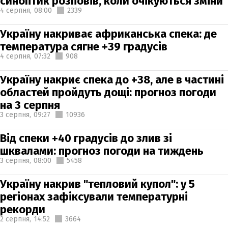
синоптик розповів, коли очікуються зміни
4 серпня,
08:00
2339
Україну накриває африканська спека: де
температура сягне +39 градусів
4 серпня,
07:32
908
Україну накриє спека до +38, але в частині
областей пройдуть дощі: прогноз погоди
на 3 серпня
3 серпня,
09:27
10936
Від спеки +40 градусів до злив зі
шквалами: прогноз погоди на тиждень
3 серпня,
08:00
5458
Україну накрив "тепловий купол": у 5
регіонах зафіксували температурні
рекорди
2 серпня,
14:52
3664