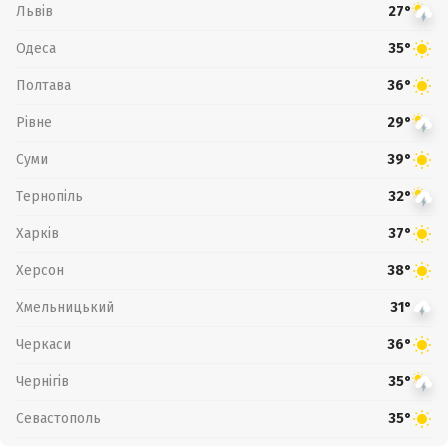
Львів
27°
Одеса
35°
Полтава
36°
Рівне
29°
Суми
39°
Тернопіль
32°
Харків
37°
Херсон
38°
Хмельницький
31°
Черкаси
36°
Чернігів
35°
Севастополь
35°