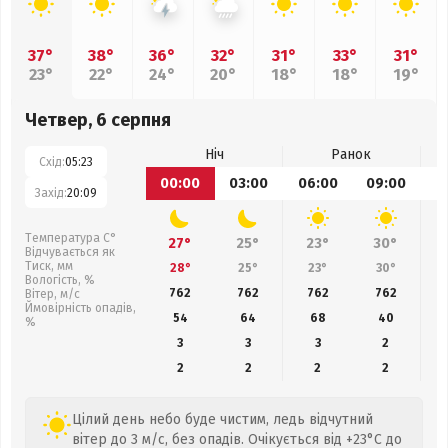
37°
38°
36°
32°
31°
33°
31°
23°
22°
24°
20°
18°
18°
19°
Четвер, 6 серпня
Ніч
Ранок
Схід:
05:23
00:00
03:00
06:00
09:00
1
Захід:
20:09
Температура С°
27°
25°
23°
30°
Відчувається як
Тиск, мм
28°
25°
23°
30°
Вологість, %
762
762
762
762
Вітер, м/с
Ймовірність опадів,
54
64
68
40
%
3
3
3
2
2
2
2
2
Цілий день небо буде чистим, ледь відчутний
вітер до 3 м/с, без опадів. Очікується від +23°C до