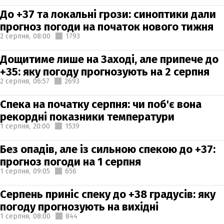
До +37 та локальні грози: синоптики дали
прогноз погоди на початок нового тижня
2 серпня,
08:00
1793
Дощитиме лише на Заході, але припече до
+35: яку погоду прогнозують на 2 серпня
2 серпня,
06:57
2693
Спека на початку серпня: чи поб'є вона
рекордні показники температури
1 серпня,
20:00
1539
Без опадів, але із сильною спекою до +37:
прогноз погоди на 1 серпня
1 серпня,
09:05
656
Серпень приніс спеку до +38 градусів: яку
погоду прогнозують на вихідні
1 серпня,
08:00
844