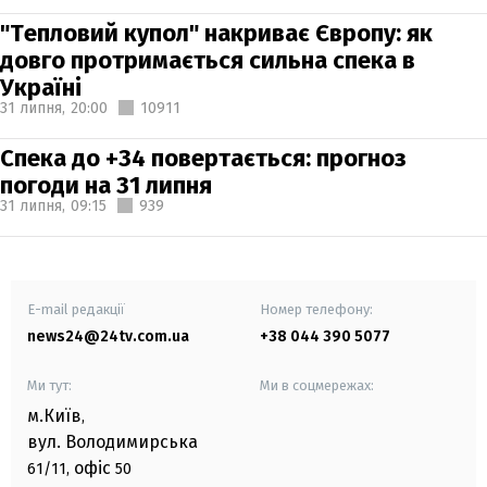
"Тепловий купол" накриває Європу: як
довго протримається сильна спека в
Україні
31 липня,
20:00
10911
Спека до +34 повертається: прогноз
погоди на 31 липня
31 липня,
09:15
939
E-mail редакції
Номер телефону:
news24@24tv.com.ua
+38 044 390 5077
Ми тут:
Ми в соцмережах:
м.Київ
,
вул. Володимирська
офіс
61/11,
50