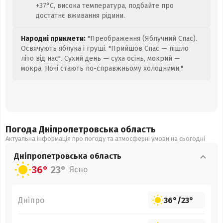
+37°C, висока температура, подбайте про
достатнє вживання рідини.
Народні прикмети:
"Преображення (Яблучний Спас).
Освячують яблука і груші. "Прийшов Спас — пішло
літо від нас". Сухий день — суха осінь, мокрий —
мокра. Ночі стають по-справжньому холодними."
Погода Дніпропетровська
область
Актуальна інформація про погоду та атмосферні умови на сьогодні
Дніпропетровська
область
36°
23°
Ясно
Дніпро
36°
/
23°