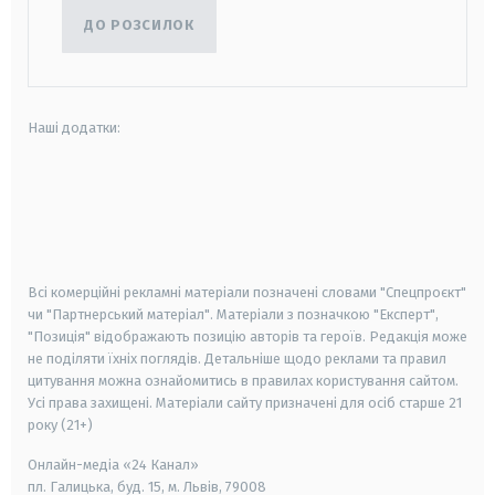
ДО РОЗСИЛОК
Наші додатки:
android
apple
smart tv
samsung smart tv
Всі комерційні рекламні матеріали позначені словами "Спецпроєкт"
чи "Партнерський матеріал". Матеріали з позначкою "Експерт",
"Позиція" відображають позицію авторів та героїв. Редакція може
не поділяти їхніх поглядів. Детальніше щодо реклами та правил
цитування можна ознайомитись в правилах користування сайтом.
Усі права захищені.
Матеріали сайту призначені для осіб старше
21
року (21+)
Онлайн-медіа «24 Канал»
пл. Галицька, буд. 15, м. Львів, 79008