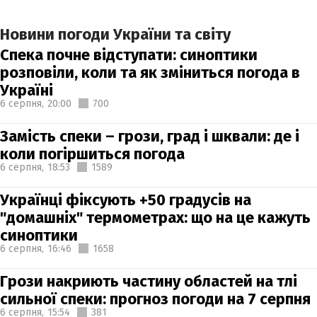
Новини погоди України та світу
Спека почне відступати: синоптики
розповіли, коли та як зміниться погода в
Україні
6 серпня,
20:00
700
Замість спеки – грози, град і шквали: де і
коли погіршиться погода
6 серпня,
18:53
1589
Українці фіксують +50 градусів на
"домашніх" термометрах: що на це кажуть
синоптики
6 серпня,
16:46
1658
Грози накриють частину областей на тлі
сильної спеки: прогноз погоди на 7 серпня
6 серпня,
15:54
381