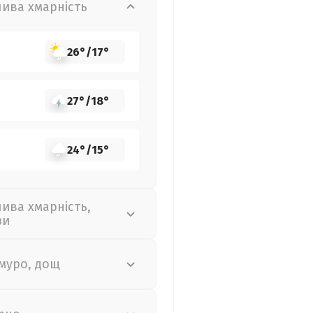
лива хмарність
26°
/
17°
27°
/
18°
24°
/
15°
лива хмарність,
зи
муро, дощ