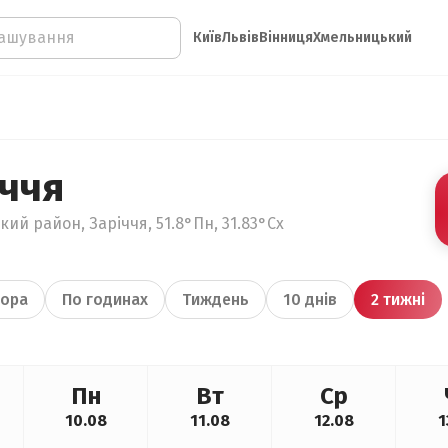
Київ
Львів
Вінниця
Хмельницький
іччя
кий район, Заріччя, 51.8°Пн, 31.83°Сх
ора
По годинах
Тиждень
10 днів
2 тижні
Пн
Вт
Ср
10.08
11.08
12.08
1