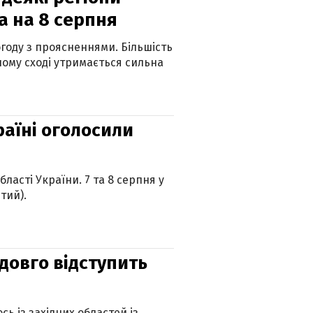
а на 8 серпня
огоду з проясненнями. Більшість
ному сході утримається сильна
країні оголосили
ласті України. 7 та 8 серпня у
тий).
адовго відступить
ь із західних областей із