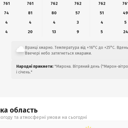
761
761
762
762
762
76
74
81
80
57
51
4
4
4
4
3
4
5
4
20
13
9
5
24
Вранці хмарно. Температура від +16°C до +25°C. Вдень
Ввечері небо затягнеться хмарами.
Народні прикмети:
"Мирона. Вітряний день ("Мирон-вітро
і січень."
ька
область
огоду та атмосферні умови на сьогодні