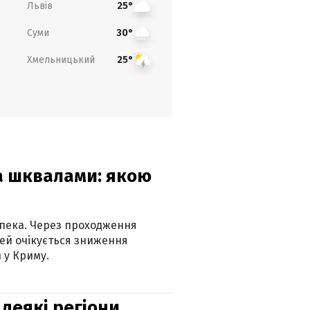
Львів
25°
Суми
30°
Хмельницький
25°
та шквалами: якою
спека. Через проходження
ей очікується зниження
 у Криму.
 деякі регіони