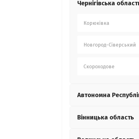
Чернігівська
област
Корюківка
Новгород-Сіверський
Скороходове
Автономна Республі
Вінницька
область