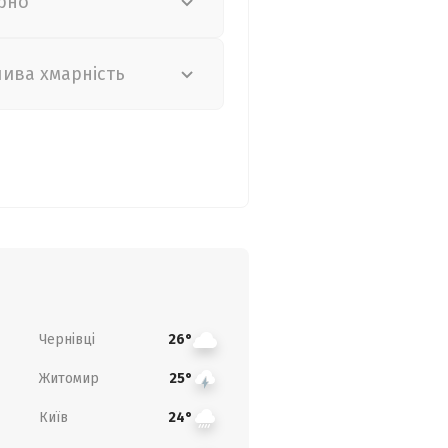
рно
лива хмарність
Чернівці
26°
Житомир
25°
Київ
24°