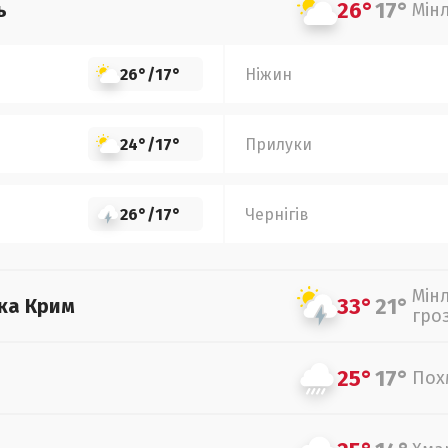
26°
17°
ь
Мін
26°
/
17°
Ніжин
24°
/
17°
Прилуки
26°
/
17°
Чернігів
Мін
33°
21°
ка Крим
гро
25°
17°
Пох