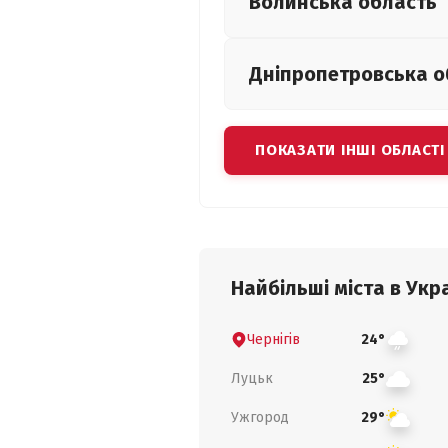
Волинська
область
Дніпропетровська
о
ПОКАЗАТИ ІНШІ ОБЛАСТІ
Найбільші міста в Укра
Чернігів
24°
Луцьк
25°
Ужгород
29°