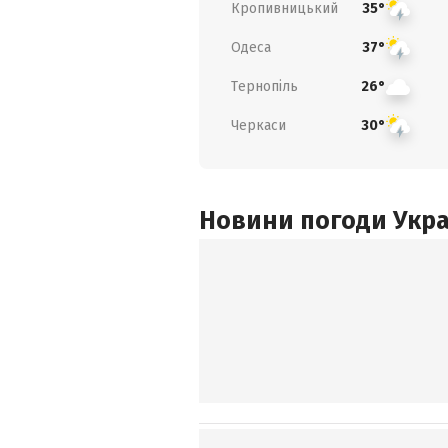
Кропивницький
35°
Одеса
37°
Тернопіль
26°
Черкаси
30°
Новини погоди Украї