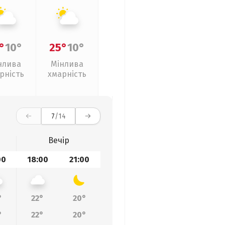
°
10°
25°
10°
нлива
Мінлива
рність
хмарність
7
/14
Вечір
00
18:00
21:00
°
22°
20°
°
22°
20°