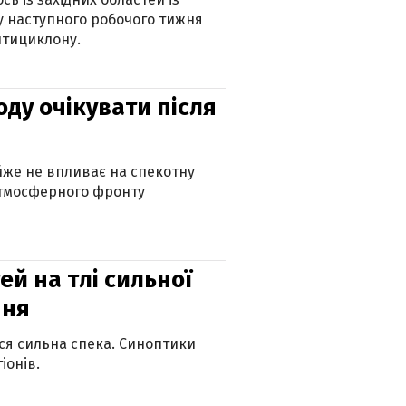
 наступного робочого тижня
нтициклону.
оду очікувати після
айже не впливає на спекотну
атмосферного фронту
й на тлі сильної
пня
ься сильна спека. Синоптики
іонів.