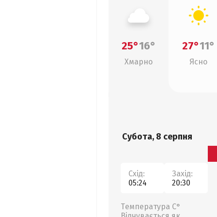
25°
16°
27°
11°
Хмарно
Ясно
Субота, 8 серпня
Схід:
Захід:
05:24
20:30
Температура С°
Відчувається як