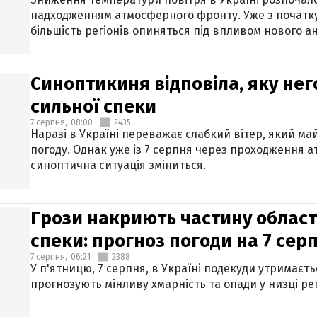
надходженням атмосферного фронту. Уже з початку
більшість регіонів опиняться під впливом нового а
Синоптикиня відповіла, яку нег
сильної спеки
7 серпня,
08:00
2435
Наразі в Україні переважає слабкий вітер, який м
погоду. Однак уже із 7 серпня через проходження 
синоптична ситуація зміниться.
Грози накриють частину областе
спеки: прогноз погоди на 7 сер
7 серпня,
06:21
2388
У п'ятницю, 7 серпня, в Україні подекуди утримаєт
прогнозують мінливу хмарність та опади у низці рег