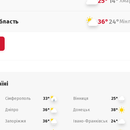
25°
14°
Хма
36°
24°
бласть
Мін
їні
Сімферополь
Вінниця
33°
25°
Дніпро
Донецьк
36°
38°
Запоріжжя
Івано-Франківськ
36°
24°