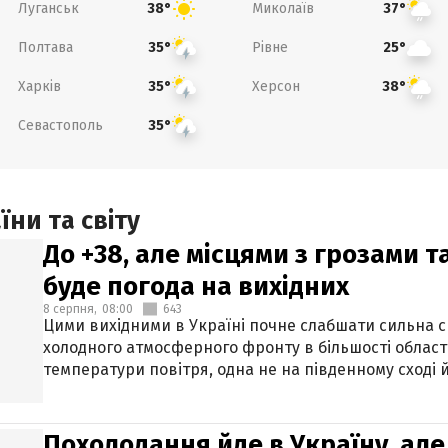
Луганськ
Миколаїв
38°
37°
Полтава
Рівне
35°
25°
Харків
Херсон
35°
38°
Севастополь
35°
ни та світу
До +38, але місцями з грозами 
буде погода на вихідних
8 серпня,
08:00
643
Цими вихідними в Україні почне слабшати сильна 
холодного атмосферного фронту в більшості област
температури повітря, одна не на південному сході й
Похолодання йде в Україну, але