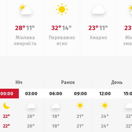
28°
11°
32°
14°
23°
11°
23
Мінлива
Переважно
Хмарно
Мі
хмарність
ясно
хма
Ніч
Ранок
День
00:00
03:00
06:00
09:00
12:00
15:
22°
20°
18°
21°
24°
22
22°
20°
18°
21°
24°
22