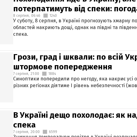
потерпатимуть від спеки: погод
8 серпня,
06:46
1240
У суботу, 8 серпня, в Україні прогнозують хмарну п
областей накриють дощі, однак на півдні та півден
спека.
Грози, град і шквали: по всій У
штормове попередження
7 серпня,
21:00
1884
Синоптики попередили про негоду, яка накриє усі об
різних регіонах діятиме І рівень небезпечності (жов
В Україні дещо похолодає: як н
спека
7 серпня,
20:00
6599
Зниження температури повітря в Україні розпочалос