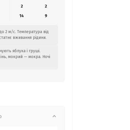
2
2
14
9
до 2 м/с. Температура від
статнє вживання рідини.
ують яблука і груші.
сінь, мокрий — мокра. Ночі
о