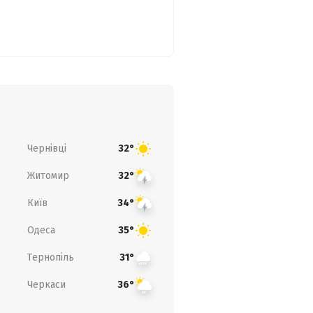
Чернівці
32°
Житомир
32°
Київ
34°
Одеса
35°
Тернопіль
31°
Черкаси
36°