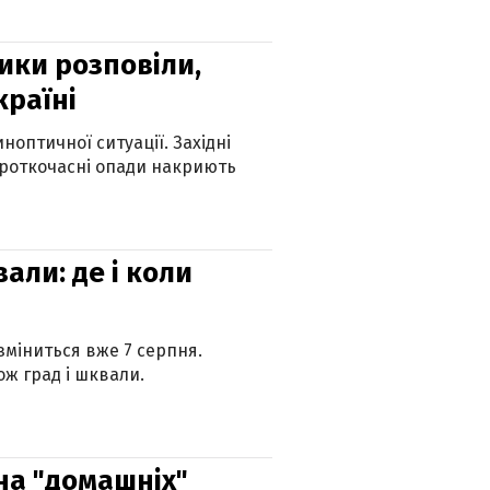
ики розповіли,
країні
оптичної ситуації. Західні
ороткочасні опади накриють
вали: де і коли
 зміниться вже 7 серпня.
ж град і шквали.
 на "домашніх"