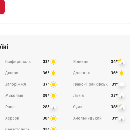
їні
Сімферополь
Вінниця
33°
34°
Дніпро
Донецьк
36°
36°
Запоріжжя
Івано-Франківськ
37°
31°
Миколаїв
Львів
39°
27°
Рівне
Суми
28°
38°
Херсон
Хмельницький
38°
31°
Севастополь
35°