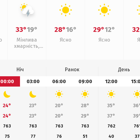
33°
19°
28°
16°
29°
12°
32
о
Мінлива
Ясно
Ясно
хмарність,
грози
Ніч
Ранок
День
00:00
03:00
06:00
09:00
12:00
15:
24°
23°
20°
28°
35°
36
24°
23°
20°
29°
37°
39
763
763
763
763
762
76
75
77
76
51
40
37