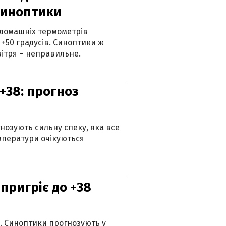
синоптики
 домашніх термометрів
 +50 градусів. Синоптики ж
ітря – неправильне.
+38: прогноз
гнозують сильну спеку, яка все
мператури очікуються
 пригріє до +38
ю. Синоптики прогнозують у