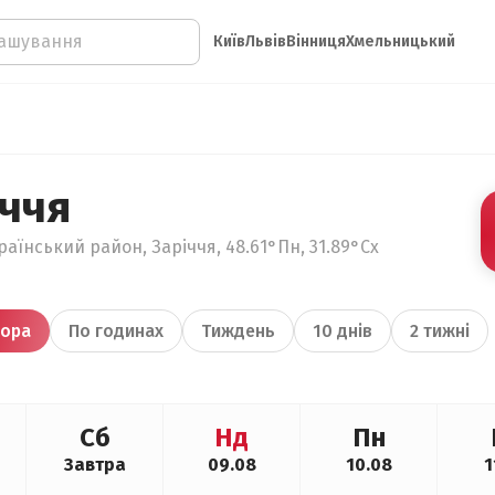
Київ
Львів
Вінниця
Хмельницький
іччя
аїнський район, Заріччя, 48.61°Пн, 31.89°Сх
ора
По годинах
Тиждень
10 днів
2 тижні
Сб
Нд
Пн
Завтра
09.08
10.08
1