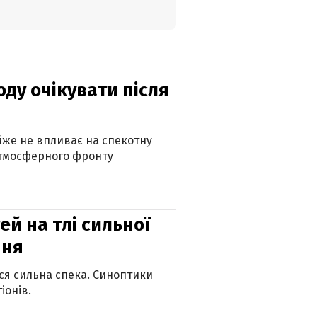
оду очікувати після
айже не впливає на спекотну
атмосферного фронту
й на тлі сильної
пня
ься сильна спека. Синоптики
іонів.