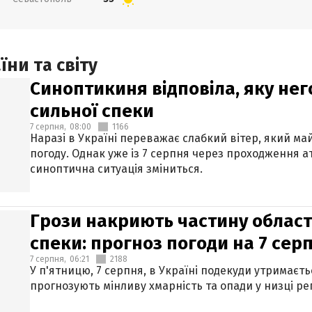
ни та світу
Синоптикиня відповіла, яку нег
сильної спеки
7 серпня,
08:00
1166
Наразі в Україні переважає слабкий вітер, який м
погоду. Однак уже із 7 серпня через проходження 
синоптична ситуація зміниться.
Грози накриють частину областе
спеки: прогноз погоди на 7 сер
7 серпня,
06:21
2188
У п'ятницю, 7 серпня, в Україні подекуди утримаєт
прогнозують мінливу хмарність та опади у низці рег