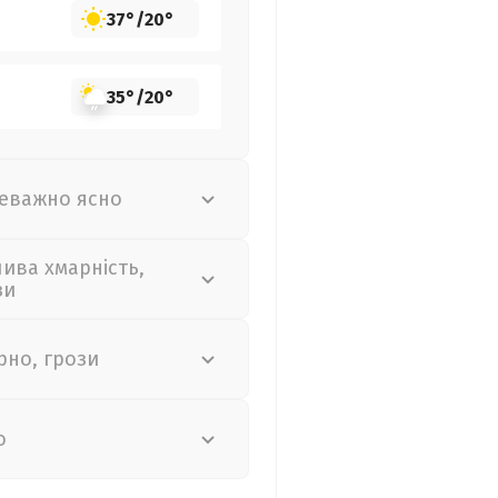
37°
/
20°
35°
/
20°
еважно ясно
лива хмарність,
зи
рно, грози
о