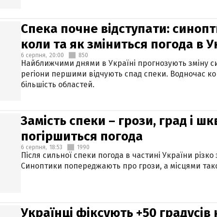
Спека почне відступати: синопт
коли та як зміниться погода в У
6 серпня,
20:00
850
Найближчими днями в Україні прогнозують зміну син
регіони першими відчують спад спеки. Водночас к
більшість областей.
Замість спеки – грози, град і шк
погіршиться погода
6 серпня,
18:53
1990
Після сильної спеки погода в частині України різко
Синоптики попереджають про грози, а місцями тако
Українці фіксують +50 градусів