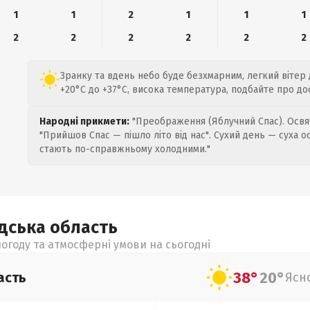
1
1
2
1
1
1
2
2
2
2
2
2
Зранку та вдень небо буде безхмарним, легкий вітер 
+20°C до +37°C, висока температура, подбайте про до
Народні прикмети:
"Преображення (Яблучний Спас). Освяч
"Прийшов Спас — пішло літо від нас". Сухий день — суха о
стають по-справжньому холодними."
адська
область
огоду та атмосферні умови на сьогодні
38°
20°
асть
Ясн