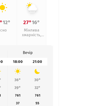
°
12°
27°
16°
Ясно
Мінлива
хмарність,
зливи
Вечір
00
18:00
21:00
°
36°
30°
°
39°
32°
1
761
761
37
55