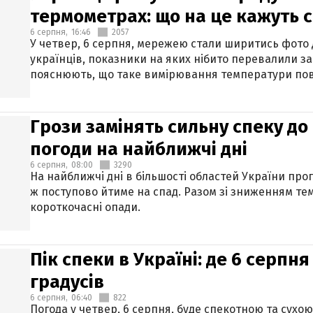
термометрах: що на це кажуть 
6 серпня,
16:46
2057
У четвер, 6 серпня, мережею стали ширитись фото
українців, показники на яких нібито перевалили за
пояснюють, що таке вимірювання температури пов
Грози замінять сильну спеку до 
погоди на найближчі дні
6 серпня,
08:00
3290
На найближчі дні в більшості областей України про
ж поступово йтиме на спад. Разом зі зниженням те
короткочасні опади.
Пік спеки в Україні: де 6 серпня
градусів
6 серпня,
06:40
822
Погода у четвер, 6 серпня, буде спекотною та сухо