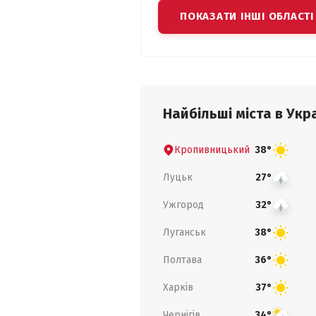
ПОКАЗАТИ ІНШІ ОБЛАСТІ
Найбільші міста в Укра
Кропивницький
38°
Луцьк
27°
Ужгород
32°
Луганськ
38°
Полтава
36°
Харків
37°
Чернігів
34°