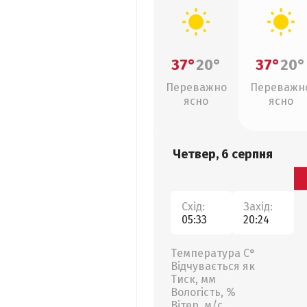
37°
20°
37°
20°
Переважно
Переважн
ясно
ясно
Четвер, 6 серпня
Схід:
Захід:
05:33
20:24
Температура С°
Відчувається як
Тиск, мм
Вологість, %
Вітер, м/с