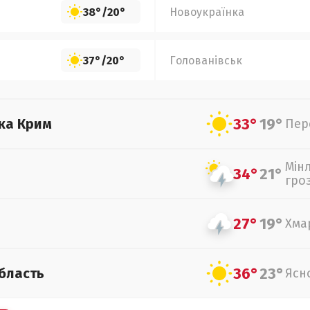
38°
/
20°
Новоукраїнка
37°
/
20°
Голованівськ
33°
19°
ка Крим
Пер
Мін
34°
21°
гро
27°
19°
Хма
36°
23°
бласть
Ясн