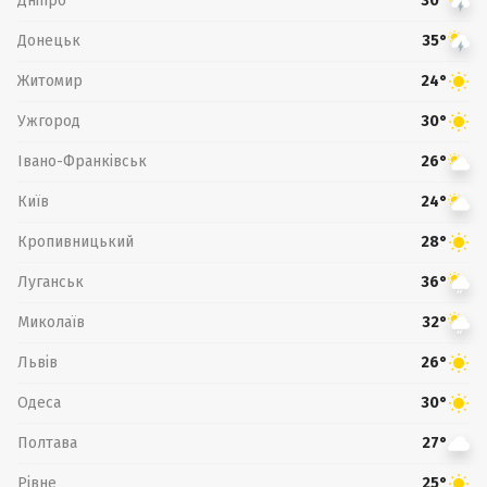
Дніпро
30°
Донецьк
35°
Житомир
24°
Ужгород
30°
Івано-Франківськ
26°
Київ
24°
Кропивницький
28°
Луганськ
36°
Миколаїв
32°
Львів
26°
Одеса
30°
Полтава
27°
Рівне
25°