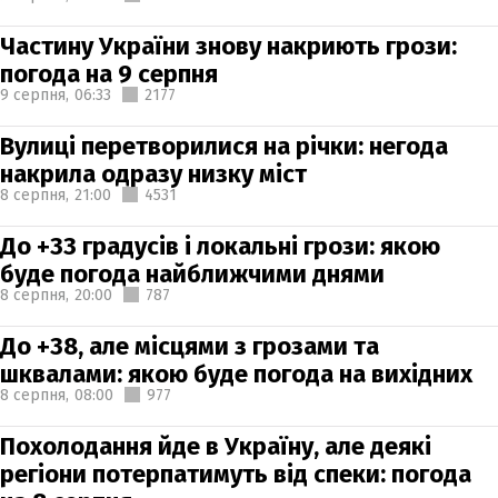
Частину України знову накриють грози:
погода на 9 серпня
9 серпня,
06:33
2177
Вулиці перетворилися на річки: негода
накрила одразу низку міст
8 серпня,
21:00
4531
До +33 градусів і локальні грози: якою
буде погода найближчими днями
8 серпня,
20:00
787
До +38, але місцями з грозами та
шквалами: якою буде погода на вихідних
8 серпня,
08:00
977
Похолодання йде в Україну, але деякі
регіони потерпатимуть від спеки: погода