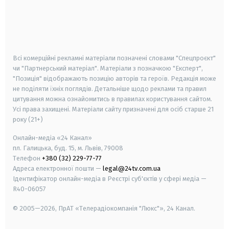
android
apple
smart tv
samsung smart tv
Всі комерційні рекламні матеріали позначені словами "Спецпроєкт"
чи "Партнерський матеріал". Матеріали з позначкою "Експерт",
"Позиція" відображають позицію авторів та героїв. Редакція може
не поділяти їхніх поглядів. Детальніше щодо реклами та правил
цитування можна ознайомитись в правилах користування сайтом.
Усі права захищені.
Матеріали сайту призначені для осіб старше
21
року (21+)
Онлайн-медіа «24 Канал»
пл. Галицька, буд. 15, м. Львів, 79008
Телефон
+380 (32) 229-77-77
Адреса електронної пошти —
legal@24tv.com.ua
Ідентифікатор онлайн-медіа в Реєстрі суб'єктів у сфері медіа —
R40-06057
© 2005—2026,
ПрАТ «Телерадіокомпанія "Люкс"», 24 Канал.