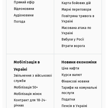
Прямий ефір
Карта бойових дій
Відеоновини
Мирні переговори
Аудіоновини
Повітряна тривога в
Україні
Погода
Масована атака по
Україні
Вибухи у Росії
Втрати ворога
Мобілізація в
Новини економіки
Ціна нафти
Україні
Курси валют
Звільнення з військової
служби
Фінансові новини
Мобілізація 50+
Тарифи на комунальні
послуги
Мобілізація жінок
Податки
Контракт для 18-24-
річних
Пенсія в Україні