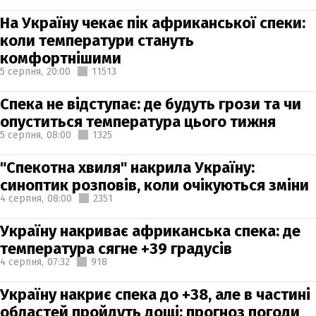
На Україну чекає пік африканської спеки:
коли температури стануть
комфортнішими
5 серпня,
20:00
11513
Спека не відступає: де будуть грози та чи
опуститься температура цього тижня
5 серпня,
08:00
1325
"Спекотна хвиля" накрила Україну:
синоптик розповів, коли очікуються зміни
4 серпня,
08:00
2351
Україну накриває африканська спека: де
температура сягне +39 градусів
4 серпня,
07:32
918
Україну накриє спека до +38, але в частині
областей пройдуть дощі: прогноз погоди