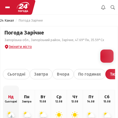
24 Канал
Погода Зарічне
Погода Зарічне
Запорізька обл., Запорізький район, Зарічне, 47.69°Пн, 35.59°Сх
Змінити місто
Сьогодні
Завтра
Вчора
По годинах
Тиж
Нд
Пн
Вт
Ср
Чт
Пт
Сб
Сьогодні
Завтра
11.08
12.08
13.08
14.08
15.08