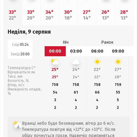
33°
33°
34°
30°
27°
26°
28°
22°
20°
20°
18°
14°
13°
13°
Неділя, 9 серпня
Ніч
Ранок
Схід:
05:24
00:00
03:00
06:00
09:00
1
Захід:
20:00
Температура С°
25°
24°
22°
27°
Відчувається як
Тиск, мм
25°
24°
22°
28°
Вологість, %
758
758
758
759
Вітер, м/с
Ймовірність опадів,
54
61
66
55
%
3
4
4
5
2
2
2
2
Вранці небо буде безхмарним, вітер до 6 м/с.
Температура повітря від +22°C до +33°C. Після
обіду почнуться грози. Надвечір припиняться