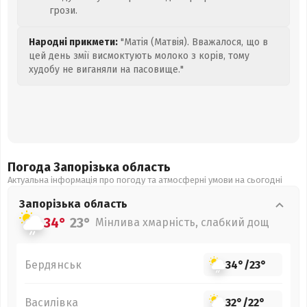
грози.
Народні прикмети:
"Матія (Матвія). Вважалося, що в
цей день змії висмоктують молоко з корів, тому
худобу не виганяли на пасовище."
Погода Запорізька
область
Актуальна інформація про погоду та атмосферні умови на сьогодні
Запорізька
область
34°
23°
Мінлива хмарність, слабкий дощ
Бердянськ
34°
/
23°
Василівка
32°
/
22°