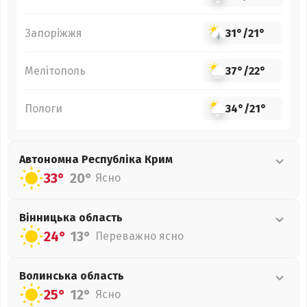
Запоріжжя
31°
/
21°
Мелітополь
37°
/
22°
Пологи
34°
/
21°
Автономна Республіка Крим
33°
20°
Ясно
Вінницька
область
24°
13°
Переважно ясно
Волинська
область
25°
12°
Ясно