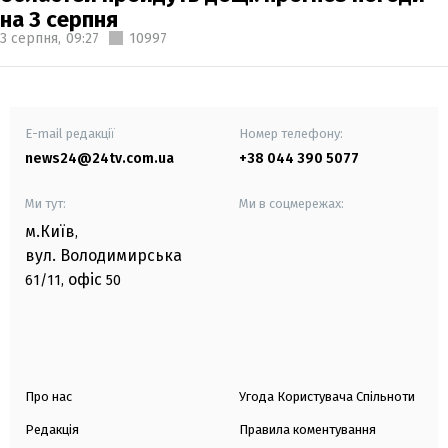
на 3 серпня
3 серпня,
09:27
10997
E-mail редакції
Номер телефону:
news24@24tv.com.ua
+38 044 390 5077
Ми тут:
Ми в соцмережах:
м.Київ
,
вул. Володимирська
офіс
61/11,
50
Про нас
Угода Користувача Спільноти
Редакція
Правила коментування