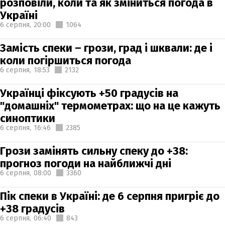
розповіли, коли та як зміниться погода в
Україні
6 серпня,
20:00
1064
Замість спеки – грози, град і шквали: де і
коли погіршиться погода
6 серпня,
18:53
2132
Українці фіксують +50 градусів на
"домашніх" термометрах: що на це кажуть
синоптики
6 серпня,
16:46
2385
Грози замінять сильну спеку до +38:
прогноз погоди на найближчі дні
6 серпня,
08:00
3360
Пік спеки в Україні: де 6 серпня пригріє до
+38 градусів
6 серпня,
06:40
843