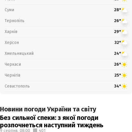
Суми
28°
Тернопіль
26°
Харків
29°
Херсон
32°
Хмельницький
24°
Черкаси
26°
Чернігів
25°
Севастополь
34°
Новини погоди України та світу
Без сильної спеки: з якої погоди
розпочнеться наступний тиждень
9 серпня,
08:00
401