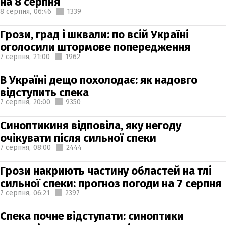
на 8 серпня
8 серпня,
06:46
1339
Грози, град і шквали: по всій Україні
оголосили штормове попередження
7 серпня,
21:00
1962
В Україні дещо похолодає: як надовго
відступить спека
7 серпня,
20:00
9350
Синоптикиня відповіла, яку негоду
очікувати після сильної спеки
7 серпня,
08:00
2444
Грози накриють частину областей на тлі
сильної спеки: прогноз погоди на 7 серпня
7 серпня,
06:21
2397
Спека почне відступати: синоптики