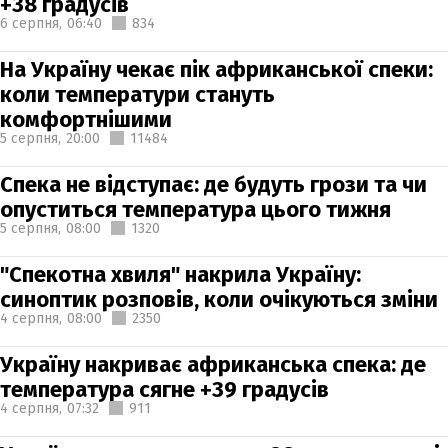
+38 градусів
6 серпня,
06:40
834
На Україну чекає пік африканської спеки:
коли температури стануть
комфортнішими
5 серпня,
20:00
11484
Спека не відступає: де будуть грози та чи
опуститься температура цього тижня
5 серпня,
08:00
1320
"Спекотна хвиля" накрила Україну:
синоптик розповів, коли очікуються зміни
4 серпня,
08:00
2350
Україну накриває африканська спека: де
температура сягне +39 градусів
4 серпня,
07:32
911