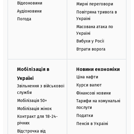
Відеоновини
Мирні переговори
Аудіоновини
Повітряна тривога в
Україні
Погода
Масована атака по
Україні
Вибухи у Росії
Втрати ворога
Мобілізація в
Новини економіки
Ціна нафти
Україні
Курси валют
Звільнення з військової
служби
Фінансові новини
Мобілізація 50+
Тарифи на комунальні
послуги
Мобілізація жінок
Податки
Контракт для 18-24-
річних
Пенсія в Україні
Відстрочка від