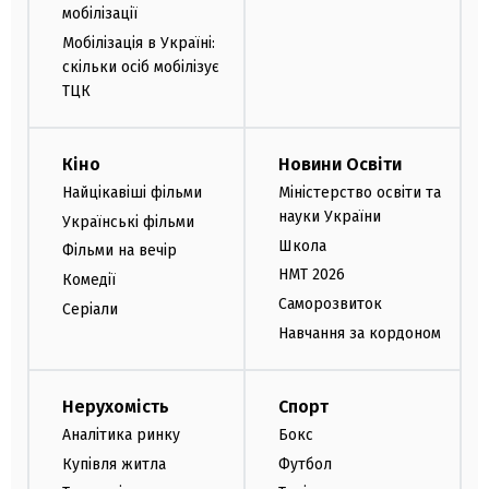
мобілізації
Мобілізація в Україні:
скільки осіб мобілізує
ТЦК
Кіно
Новини Освіти
Найцікавіші фільми
Міністерство освіти та
науки України
Українські фільми
Школа
Фільми на вечір
НМТ 2026
Комедії
Саморозвиток
Серіали
Навчання за кордоном
Нерухомість
Спорт
Аналітика ринку
Бокс
Купівля житла
Футбол