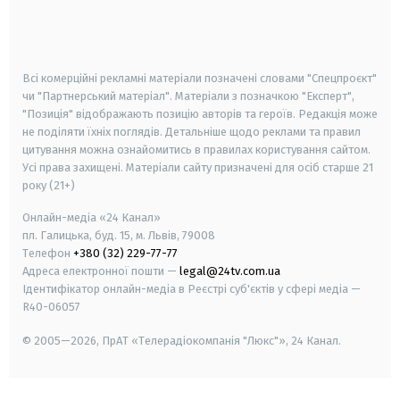
android
apple
smart tv
samsung smart tv
Всі комерційні рекламні матеріали позначені словами "Спецпроєкт"
чи "Партнерський матеріал". Матеріали з позначкою "Експерт",
"Позиція" відображають позицію авторів та героїв. Редакція може
не поділяти їхніх поглядів. Детальніше щодо реклами та правил
цитування можна ознайомитись в правилах користування сайтом.
Усі права захищені.
Матеріали сайту призначені для осіб старше
21
року (21+)
Онлайн-медіа «24 Канал»
пл. Галицька, буд. 15, м. Львів, 79008
Телефон
+380 (32) 229-77-77
Адреса електронної пошти —
legal@24tv.com.ua
Ідентифікатор онлайн-медіа в Реєстрі суб'єктів у сфері медіа —
R40-06057
© 2005—2026,
ПрАТ «Телерадіокомпанія "Люкс"», 24 Канал.