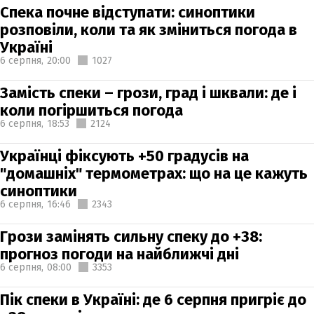
Спека почне відступати: синоптики
розповіли, коли та як зміниться погода в
Україні
6 серпня,
20:00
1027
Замість спеки – грози, град і шквали: де і
коли погіршиться погода
6 серпня,
18:53
2124
Українці фіксують +50 градусів на
"домашніх" термометрах: що на це кажуть
синоптики
6 серпня,
16:46
2343
Грози замінять сильну спеку до +38:
прогноз погоди на найближчі дні
6 серпня,
08:00
3353
Пік спеки в Україні: де 6 серпня пригріє до