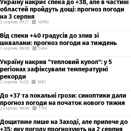
Україну накриє спека до +38, але в частині
областей пройдуть дощі: прогноз погоди
на 3 серпня
3 серпня,
09:27
10982
Від спеки +40 градусів до злив зі
шквалами: прогноз погоди на тиждень
3 серпня,
08:00
5464
Україну накрив "тепловий купол": у 5
регіонах зафіксували температурні
рекорди
2 серпня,
14:52
3681
До +37 та локальні грози: синоптики дали
прогноз погоди на початок нового тижня
2 серпня,
08:00
1793
Дощитиме лише на Заході, але припече до
+35: яку погоду прогнозують на 2 серпня