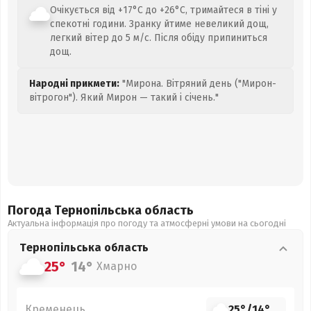
Очікується від +17°C до +26°C, тримайтеся в тіні у
спекотні години. Зранку йтиме невеликий дощ,
легкий вітер до 5 м/с. Після обіду припиниться
дощ.
Народні прикмети:
"Мирона. Вітряний день ("Мирон-
вітрогон"). Який Мирон — такий і січень."
Погода Тернопільська
область
Актуальна інформація про погоду та атмосферні умови на сьогодні
Тернопільська
область
25°
14°
Хмарно
Кременець
25°
/
14°