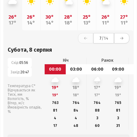
26°
26°
30°
28°
25°
26°
27°
17°
14°
14°
18°
13°
11°
11°
7
/14
Субота, 8 серпня
Ніч
Ранок
Схід:
05:56
00:00
03:00
06:00
09:00
1
Захід:
20:47
Температура С°
19°
18°
17°
19°
Відчувається як
Тиск, мм
19°
18°
17°
19°
Вологість, %
763
764
764
765
Вітер, м/с
Ймовірність опадів,
81
84
88
81
%
4
4
3
3
17
48
60
31