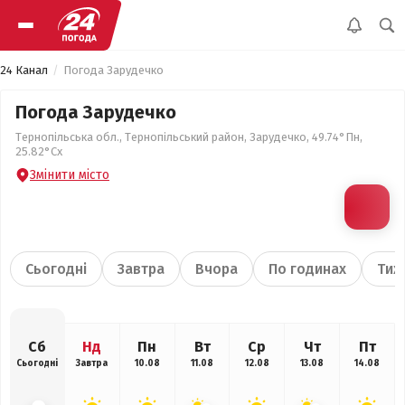
24 Канал
Погода Зарудечко
Погода Зарудечко
Тернопільська обл., Тернопільський район, Зарудечко, 49.74°Пн,
25.82°Сх
Змінити місто
Сьогодні
Завтра
Вчора
По годинах
Тиж
Сб
Нд
Пн
Вт
Ср
Чт
Пт
Сьогодні
Завтра
10.08
11.08
12.08
13.08
14.08