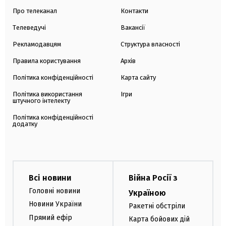
Про телеканал
Контакти
Телеведучі
Вакансії
Рекламодавцям
Структура власності
Правила користування
Архів
Політика конфіденційності
Карта сайту
Політика використання
Ігри
штучного інтелекту
Політика конфіденційності
додатку
Всі новини
Війна Росії з
Головні новини
Україною
Новини України
Ракетні обстріли
Прямий ефір
Карта бойових дій