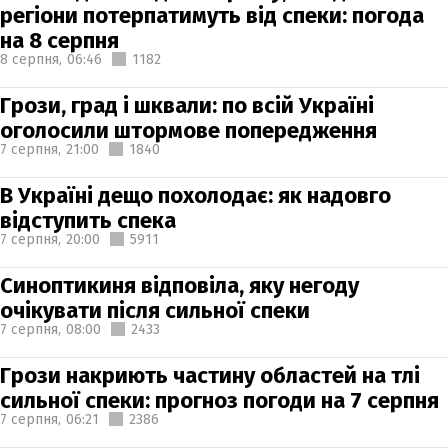
регіони потерпатимуть від спеки: погода
на 8 серпня
8 серпня,
06:46
1182
Грози, град і шквали: по всій Україні
оголосили штормове попередження
7 серпня,
21:00
1840
В Україні дещо похолодає: як надовго
відступить спека
7 серпня,
20:00
5911
Синоптикиня відповіла, яку негоду
очікувати після сильної спеки
7 серпня,
08:00
2433
Грози накриють частину областей на тлі
сильної спеки: прогноз погоди на 7 серпня
7 серпня,
06:21
2386