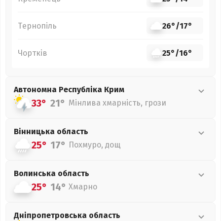
Тернопіль
26°
/
17°
Чортків
25°
/
16°
Автономна Республіка Крим
33°
21°
Мінлива хмарність, грози
Вінницька
область
25°
17°
Похмуро, дощ
Волинська
область
25°
14°
Хмарно
Дніпропетровська
область