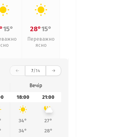
°
15°
28°
15°
еважно
Переважно
ясно
ясно
7
/14
Вечір
00
18:00
21:00
°
34°
27°
°
34°
28°