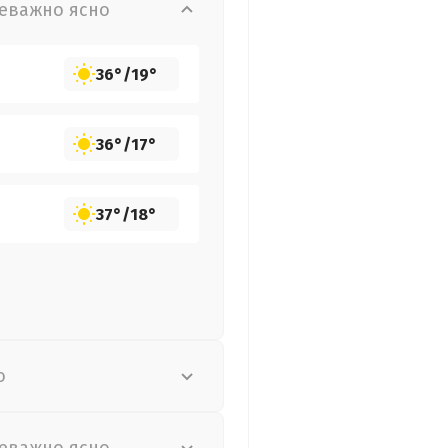
еважно ясно
36°
/
19°
36°
/
17°
37°
/
18°
о