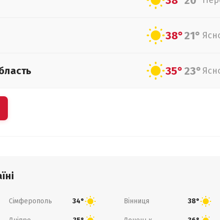
38°
20°
Пер
38°
21°
Ясн
35°
23°
бласть
Ясн
їні
Сімферополь
Вінниця
34°
38°