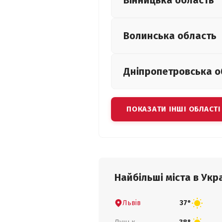
Вінницька
область
Волинська
область
Дніпропетровська
о
ПОКАЗАТИ ІНШІ ОБЛАСТІ
Найбільші міста в Укра
Львів
37°