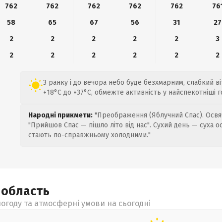
762
762
762
762
762
76
58
65
67
56
31
27
2
2
2
2
2
3
2
2
2
2
2
2
З ранку і до вечора небо буде безхмарним, слабкий віт
+18°C до +37°C, обмежте активність у найспекотніші г
Народні прикмети:
"Преображення (Яблучний Спас). Освяч
"Прийшов Спас — пішло літо від нас". Сухий день — суха о
стають по-справжньому холодними."
а
область
огоду та атмосферні умови на сьогодні