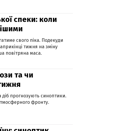
кої спеки: коли
нішими
атиме свого піка. Подекуди
наприкінці тижня на зміну
а повітряна маса.
рози та чи
 тижня
ка діб прогнозують синоптики.
атмосферного фронту.
їну: синоптик