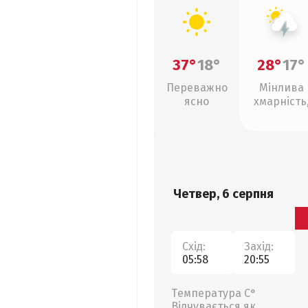
37°
18°
28°
17°
Переважно
Мінлива
ясно
хмарність
грози
Четвер, 6 серпня
Схід:
Захід:
05:58
20:55
Температура С°
Відчувається як