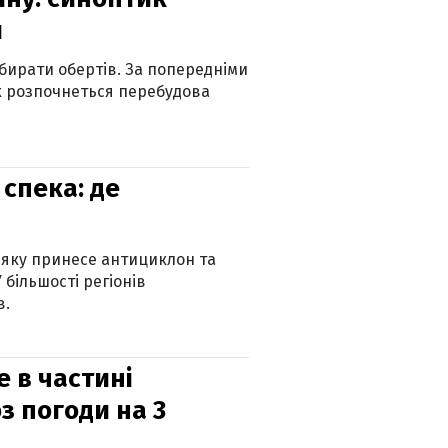
и
бирати обертів. За попередніми
х розпочнеться перебудова
спека: де
 яку принесе антициклон та
 більшості регіонів
в.
е в частині
з погоди на 3