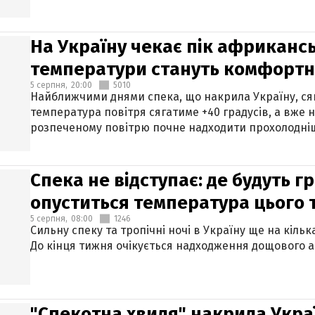
На Україну чекає пік африкансь
температури стануть комфорт
5 серпня,
20:00
5010
Найближчими днями спека, що накрила Україну, сяг
температура повітря сягатиме +40 градусів, а вже 
розпеченому повітрю почне надходити прохолодніш
Спека не відступає: де будуть г
опуститься температура цього
5 серпня,
08:00
1246
Сильну спеку та тропічні ночі в Україну ще на кіль
До кінця тижня очікується надходження дощового 
"Спекотна хвиля" накрила Укра