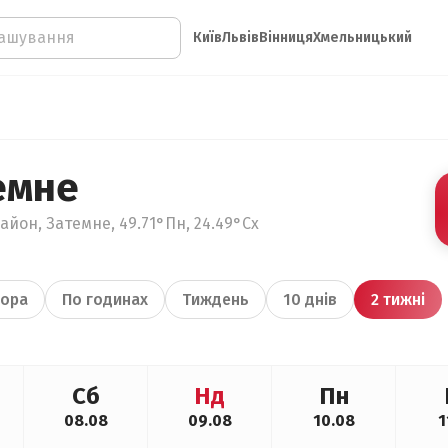
Київ
Львів
Вінниця
Хмельницький
емне
айон, Затемне, 49.71°Пн, 24.49°Сх
ора
По годинах
Тиждень
10 днів
2 тижні
Сб
Нд
Пн
08.08
09.08
10.08
1