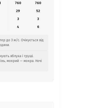
1
760
760
29
52
3
3
4
6
ер до 3 м/с. Очікується від
одини.
ують яблука і груші.
сінь, мокрий — мокра. Ночі