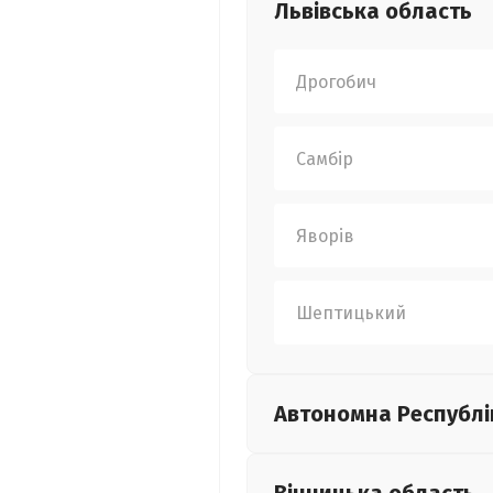
Львівська
область
Дрогобич
Самбір
Яворів
Шептицький
Автономна Республі