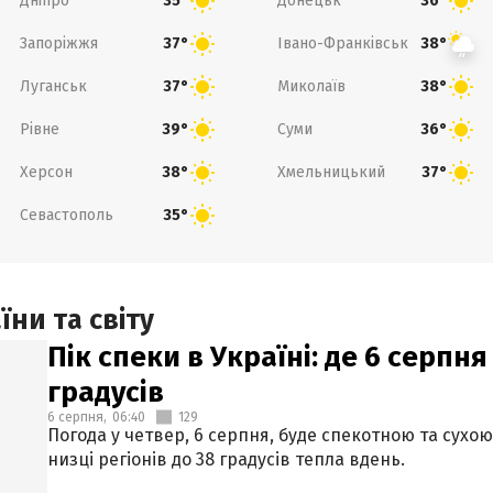
Дніпро
Донецьк
35°
36°
Запоріжжя
Івано-Франківськ
37°
38°
Луганськ
Миколаїв
37°
38°
Рівне
Суми
39°
36°
Херсон
Хмельницький
38°
37°
Севастополь
35°
ни та світу
Пік спеки в Україні: де 6 серпня
градусів
6 серпня,
06:40
129
Погода у четвер, 6 серпня, буде спекотною та сухо
низці регіонів до 38 градусів тепла вдень.