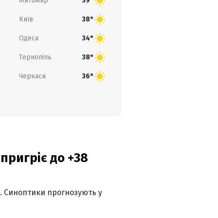
Житомир
39°
Київ
38°
Одеса
34°
Тернопіль
38°
Черкаси
36°
 пригріє до +38
ю. Синоптики прогнозують у