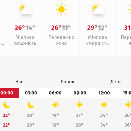
26°
14°
26°
11°
29°
12°
31
Мінлива
Переважно
Мінлива
Пер
,
хмарність
ясно
хмарність
Ніч
Ранок
День
00:00
03:00
06:00
09:00
12:00
15:
22°
20°
19°
27°
34°
36
22°
20°
19°
28°
34°
36