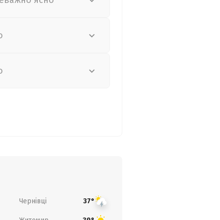
еважно ясно
о
о
Чернівці
37°