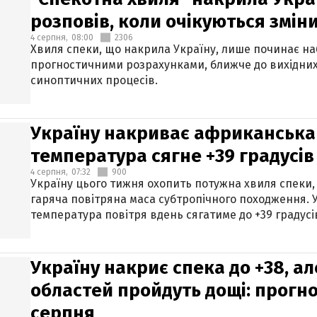
розповів, коли очікуються змін
4 серпня,
08:00
2306
Хвиля спеки, що накрила Україну, лише починає на
прогностичними розрахунками, ближче до вихідни
синоптичних процесів.
Україну накриває африканська 
температура сягне +39 градусів
4 серпня,
07:32
900
Україну цього тижня охопить потужна хвиля спеки,
гаряча повітряна маса субтропічного походження. У
температура повітря вдень сягатиме до +39 градусі
Україну накриє спека до +38, ал
областей пройдуть дощі: прогно
серпня