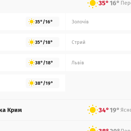
35°
16°
Пер
35°
/
16°
Золочів
35°
/
18°
Стрий
38°
/
18°
Львів
38°
/
19°
34°
19°
ка Крим
Ясн