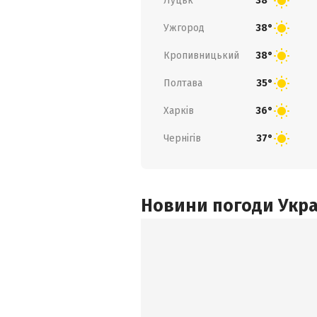
Луцьк
38°
Ужгород
38°
Кропивницький
38°
Полтава
35°
Харків
36°
Чернігів
37°
Новини погоди Украї