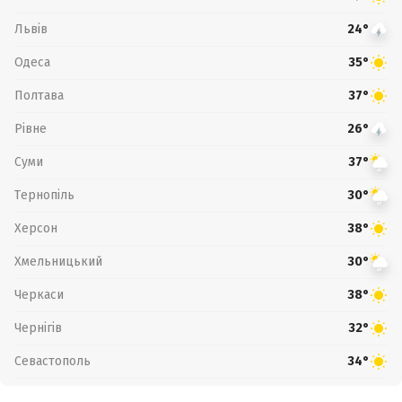
Львів
24°
Одеса
35°
Полтава
37°
Рівне
26°
Суми
37°
Тернопіль
30°
Херсон
38°
Хмельницький
30°
Черкаси
38°
Чернігів
32°
Севастополь
34°