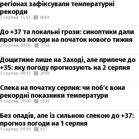
регіонах зафіксували температурні
рекорди
2 серпня,
14:52
3669
До +37 та локальні грози: синоптики дали
прогноз погоди на початок нового тижня
2 серпня,
08:00
1793
Дощитиме лише на Заході, але припече до
+35: яку погоду прогнозують на 2 серпня
2 серпня,
06:57
2696
Спека на початку серпня: чи поб'є вона
рекордні показники температури
1 серпня,
20:00
1539
Без опадів, але із сильною спекою до +37:
прогноз погоди на 1 серпня
1 серпня,
09:05
657