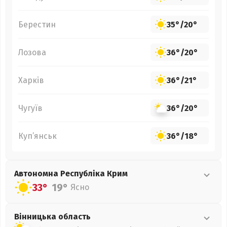
Берестин
35°
/
20°
Лозова
36°
/
20°
Харків
36°
/
21°
Чугуїв
36°
/
20°
Куп’янськ
36°
/
18°
Автономна Республіка Крим
33°
19°
Ясно
Вінницька
область