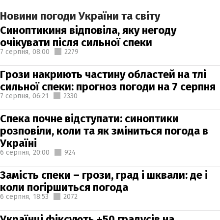
Новини погоди України та світу
Синоптикиня відповіла, яку негоду
очікувати після сильної спеки
7 серпня,
08:00
2279
Грози накриють частину областей на тлі
сильної спеки: прогноз погоди на 7 серпня
7 серпня,
06:21
2330
Спека почне відступати: синоптики
розповіли, коли та як зміниться погода в
Україні
6 серпня,
20:00
924
Замість спеки – грози, град і шквали: де і
коли погіршиться погода
6 серпня,
18:53
2072
Українці фіксують +50 градусів на