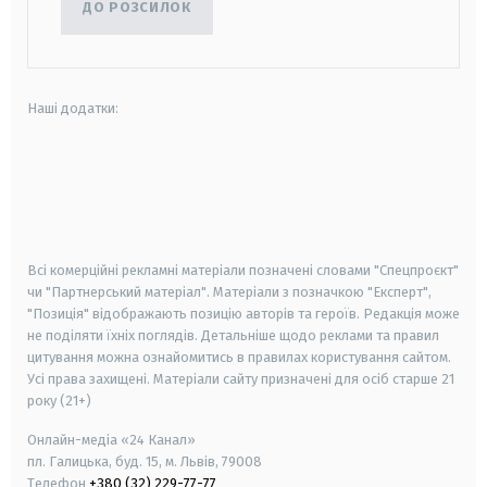
ДО РОЗСИЛОК
Наші додатки:
android
apple
smart tv
samsung smart tv
Всі комерційні рекламні матеріали позначені словами "Спецпроєкт"
чи "Партнерський матеріал". Матеріали з позначкою "Експерт",
"Позиція" відображають позицію авторів та героїв. Редакція може
не поділяти їхніх поглядів. Детальніше щодо реклами та правил
цитування можна ознайомитись в правилах користування сайтом.
Усі права захищені.
Матеріали сайту призначені для осіб старше
21
року (21+)
Онлайн-медіа «24 Канал»
пл. Галицька, буд. 15, м. Львів, 79008
Телефон
+380 (32) 229-77-77