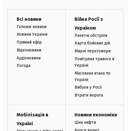
Всі новини
Війна Росії з
Головні новини
Україною
Новини України
Ракетні обстріли
Прямий ефір
Карта бойових дій
Відеоновини
Мирні переговори
Аудіоновини
Повітряна тривога в
Україні
Погода
Масована атака по
Україні
Вибухи у Росії
Втрати ворога
Мобілізація в
Новини економіки
Ціна нафти
Україні
Курси валют