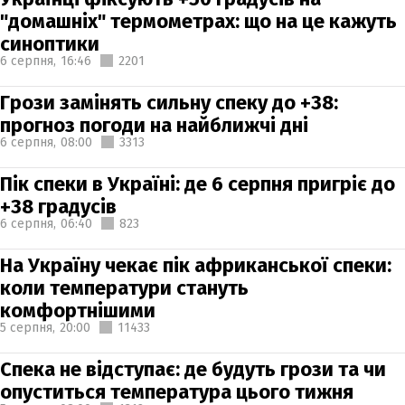
"домашніх" термометрах: що на це кажуть
синоптики
6 серпня,
16:46
2201
Грози замінять сильну спеку до +38:
прогноз погоди на найближчі дні
6 серпня,
08:00
3313
Пік спеки в Україні: де 6 серпня пригріє до
+38 градусів
6 серпня,
06:40
823
На Україну чекає пік африканської спеки:
коли температури стануть
комфортнішими
5 серпня,
20:00
11433
Спека не відступає: де будуть грози та чи
опуститься температура цього тижня