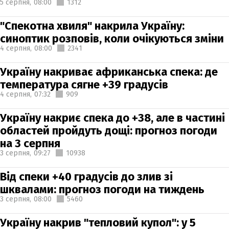
5 серпня,
08:00
1312
"Спекотна хвиля" накрила Україну:
синоптик розповів, коли очікуються зміни
4 серпня,
08:00
2341
Україну накриває африканська спека: де
температура сягне +39 градусів
4 серпня,
07:32
909
Україну накриє спека до +38, але в частині
областей пройдуть дощі: прогноз погоди
на 3 серпня
3 серпня,
09:27
10938
Від спеки +40 градусів до злив зі
шквалами: прогноз погоди на тиждень
3 серпня,
08:00
5460
Україну накрив "тепловий купол": у 5