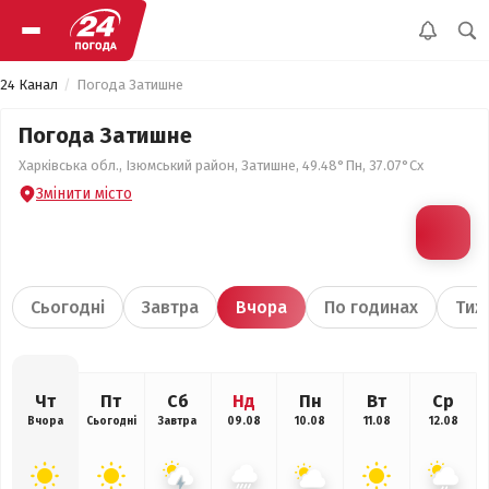
24 Канал
Погода Затишне
Погода Затишне
Харківська обл., Ізюмський район, Затишне, 49.48°Пн, 37.07°Сх
Змінити місто
Сьогодні
Завтра
Вчора
По годинах
Тиж
Чт
Пт
Сб
Нд
Пн
Вт
Ср
Вчора
Сьогодні
Завтра
09.08
10.08
11.08
12.08