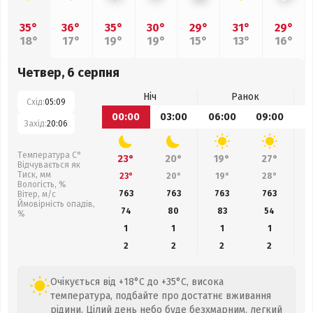
35°
36°
35°
30°
29°
31°
29°
18°
17°
19°
19°
15°
13°
16°
Четвер, 6 серпня
Ніч
Ранок
Схід:
05:09
00:00
03:00
06:00
09:00
1
Захід:
20:06
Температура С°
23°
20°
19°
27°
Відчувається як
Тиск, мм
23°
20°
19°
28°
Вологість, %
763
763
763
763
Вітер, м/с
Ймовірність опадів,
74
80
83
54
%
1
1
1
1
2
2
2
2
Очікується від +18°C до +35°C, висока
температура, подбайте про достатнє вживання
рідини. Цілий день небо буде безхмарним, легкий