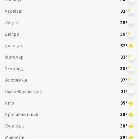
Чернівці
32°
Луцьк
28°
Дніпро
36°
Донецьк
37°
Житомир
33°
Ужгород
30°
Запоріжжя
37°
Івано-Франківськ
31°
Київ
35°
Кропивницький
38°
Луганськ
38°
Миколаїв
39°