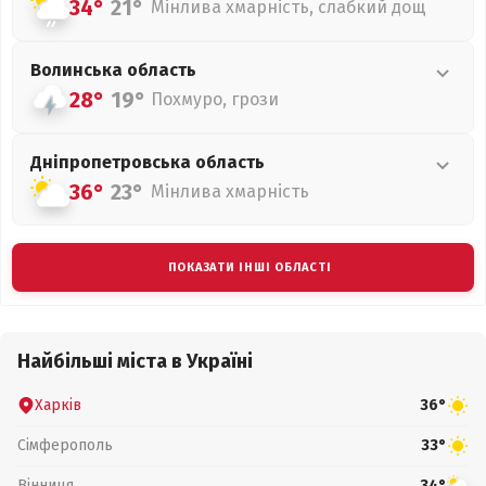
34°
21°
Мінлива хмарність, слабкий дощ
Волинська
область
28°
19°
Похмуро, грози
Дніпропетровська
область
36°
23°
Мінлива хмарність
ПОКАЗАТИ ІНШІ ОБЛАСТІ
Найбільші міста в Україні
Харків
36°
Сімферополь
33°
Вінниця
34°