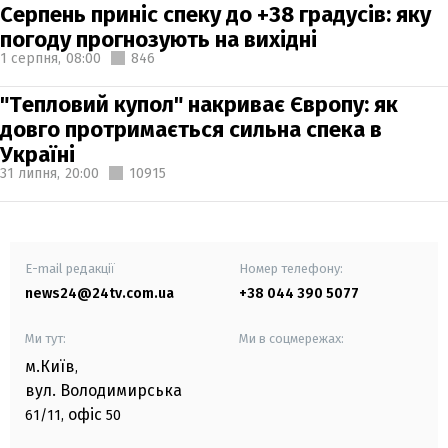
Серпень приніс спеку до +38 градусів: яку
погоду прогнозують на вихідні
1 серпня,
08:00
846
"Тепловий купол" накриває Європу: як
довго протримається сильна спека в
Україні
31 липня,
20:00
10915
E-mail редакції
Номер телефону:
news24@24tv.com.ua
+38 044 390 5077
Ми тут:
Ми в соцмережах:
м.Київ
,
вул. Володимирська
офіс
61/11,
50