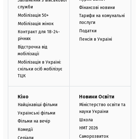
Звільнення з військової
служби
Фінансові новини
Мобілізація 50+
Тарифи на комунальні
послуги
Мобілізація жінок
Податки
Контракт для 18-24-
річних
Пенсія в Україні
Відстрочка від
мобілізації
Мобілізація в Україні:
скільки осіб мобілізує
ТЦК
Кіно
Новини Освіти
Найцікавіші фільми
Міністерство освіти та
науки України
Українські фільми
Школа
Фільми на вечір
НМТ 2026
Комедії
Саморозвиток
Серіали