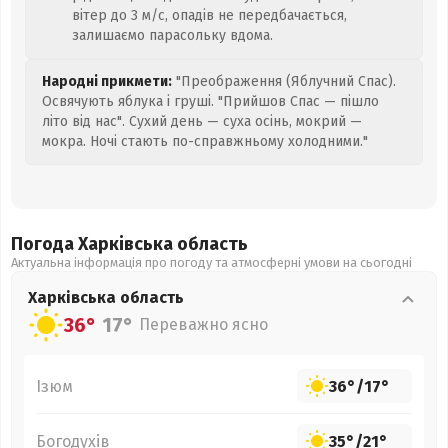
вітер до 3 м/с, опадів не передбачається,
залишаємо парасольку вдома.
Народні прикмети:
"Преображення (Яблучний Спас).
Освячують яблука і груші. "Прийшов Спас — пішло
літо від нас". Сухий день — суха осінь, мокрий —
мокра. Ночі стають по-справжньому холодними."
Погода Харківська
область
Актуальна інформація про погоду та атмосферні умови на сьогодні
Харківська
область
36°
17°
Переважно ясно
Ізюм
36°
/
17°
Богодухів
35°
/
21°