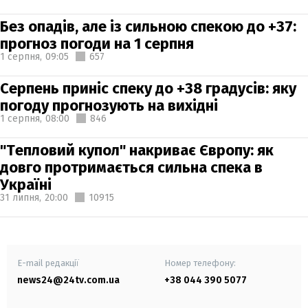
Без опадів, але із сильною спекою до +37:
прогноз погоди на 1 серпня
1 серпня,
09:05
657
Серпень приніс спеку до +38 градусів: яку
погоду прогнозують на вихідні
1 серпня,
08:00
846
"Тепловий купол" накриває Європу: як
довго протримається сильна спека в
Україні
31 липня,
20:00
10915
E-mail редакції
Номер телефону:
news24@24tv.com.ua
+38 044 390 5077