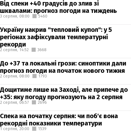
Від спеки +40 градусів до злив зі
шквалами: прогноз погоди на тиждень
3 серпня,
08:00
5460
Україну накрив "тепловий купол": у 5
регіонах зафіксували температурні
рекорди
2 серпня,
14:52
3668
До +37 та локальні грози: синоптики дали
прогноз погоди на початок нового тижня
2 серпня,
08:00
1793
Дощитиме лише на Заході, але припече до
+35: яку погоду прогнозують на 2 серпня
2 серпня,
06:57
2696
Спека на початку серпня: чи поб'є вона
рекордні показники температури
1 серпня,
20:00
1539