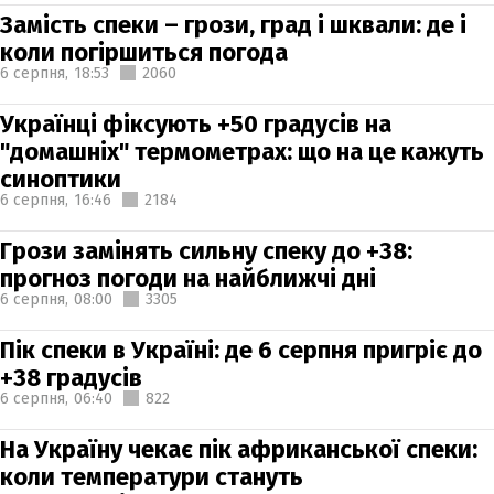
Замість спеки – грози, град і шквали: де і
коли погіршиться погода
6 серпня,
18:53
2060
Українці фіксують +50 градусів на
"домашніх" термометрах: що на це кажуть
синоптики
6 серпня,
16:46
2184
Грози замінять сильну спеку до +38:
прогноз погоди на найближчі дні
6 серпня,
08:00
3305
Пік спеки в Україні: де 6 серпня пригріє до
+38 градусів
6 серпня,
06:40
822
На Україну чекає пік африканської спеки:
коли температури стануть