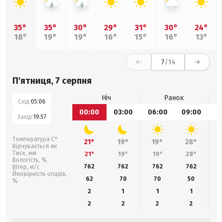
35°
35°
30°
29°
31°
30°
24°
18°
19°
19°
16°
15°
16°
13°
7
/14
П'ятниця, 7 серпня
Ніч
Ранок
Схід:
05:06
00:00
03:00
06:00
09:00
1
Захід:
19:57
Температура С°
21°
19°
19°
28°
Відчувається як
Тиск, мм
21°
19°
19°
28°
Вологість, %
762
762
762
762
Вітер, м/с
Ймовірність опадів,
62
70
70
50
%
2
1
1
1
2
2
2
2