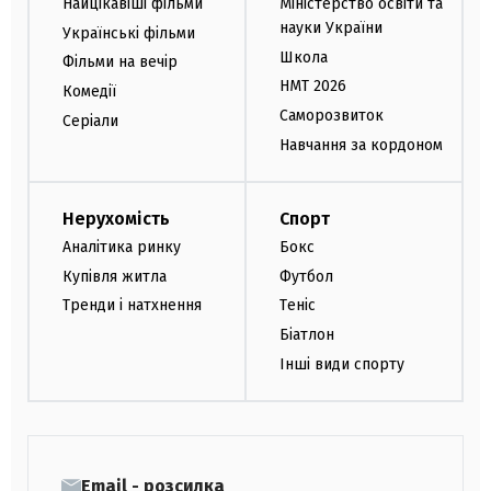
Найцікавіші фільми
Міністерство освіти та
науки України
Українські фільми
Школа
Фільми на вечір
НМТ 2026
Комедії
Саморозвиток
Серіали
Навчання за кордоном
Нерухомість
Спорт
Аналітика ринку
Бокс
Купівля житла
Футбол
Тренди і натхнення
Теніс
Біатлон
Інші види спорту
Email - розсилка