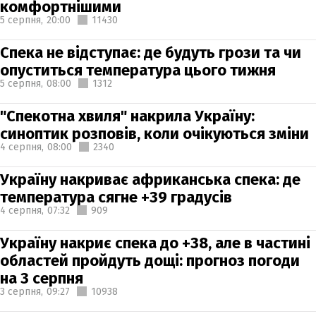
комфортнішими
5 серпня,
20:00
11430
Спека не відступає: де будуть грози та чи
опуститься температура цього тижня
5 серпня,
08:00
1312
"Спекотна хвиля" накрила Україну:
синоптик розповів, коли очікуються зміни
4 серпня,
08:00
2340
Україну накриває африканська спека: де
температура сягне +39 градусів
4 серпня,
07:32
909
Україну накриє спека до +38, але в частині
областей пройдуть дощі: прогноз погоди
на 3 серпня
3 серпня,
09:27
10938