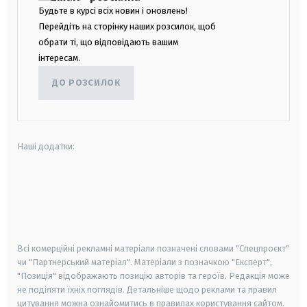
Будьте в курсі всіх новин і оновлень!
Перейдіть на сторінку наших розсилок, щоб
обрати ті, що відповідають вашим
інтересам.
ДО РОЗСИЛОК
Наші додатки:
android
apple
smart tv
samsung smart tv
Всі комерційні рекламні матеріали позначені словами "Спецпроєкт"
чи "Партнерський матеріал". Матеріали з позначкою "Експерт",
"Позиція" відображають позицію авторів та героїв. Редакція може
не поділяти їхніх поглядів. Детальніше щодо реклами та правил
цитування можна ознайомитись в правилах користування сайтом.