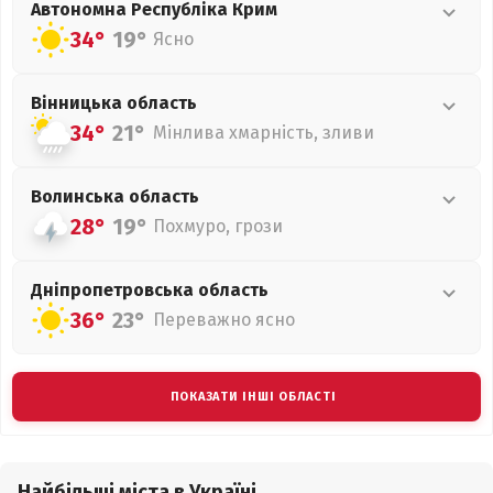
Автономна Республіка Крим
34°
19°
Ясно
Вінницька
область
34°
21°
Мінлива хмарність, зливи
Волинська
область
28°
19°
Похмуро, грози
Дніпропетровська
область
36°
23°
Переважно ясно
ПОКАЗАТИ ІНШІ ОБЛАСТІ
Найбільші міста в Україні