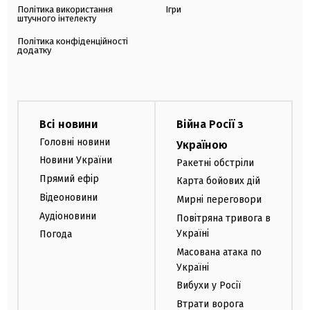
Політика використання
Ігри
штучного інтелекту
Політика конфіденційності
додатку
Всі новини
Війна Росії з
Головні новини
Україною
Новини України
Ракетні обстріли
Прямий ефір
Карта бойових дій
Відеоновини
Мирні переговори
Аудіоновини
Повітряна тривога в
Україні
Погода
Масована атака по
Україні
Вибухи у Росії
Втрати ворога