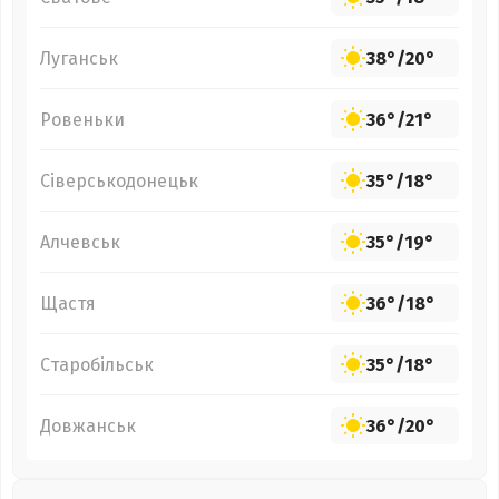
Луганськ
38°
/
20°
Ровеньки
36°
/
21°
Сіверськодонецьк
35°
/
18°
Алчевськ
35°
/
19°
Щастя
36°
/
18°
Старобільськ
35°
/
18°
Довжанськ
36°
/
20°