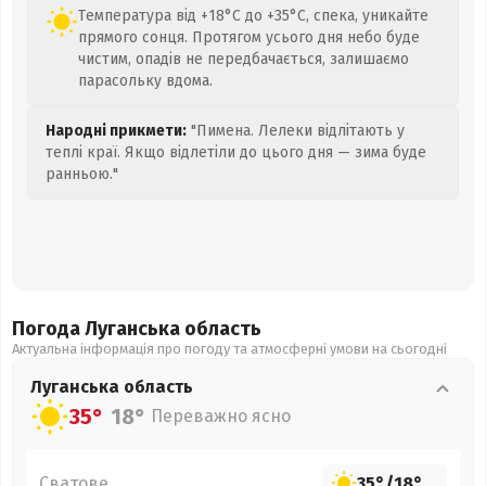
Температура від +18°C до +35°C, спека, уникайте
прямого сонця. Протягом усього дня небо буде
чистим, опадів не передбачається, залишаємо
парасольку вдома.
Народні прикмети:
"Пимена. Лелеки відлітають у
теплі краї. Якщо відлетіли до цього дня — зима буде
ранньою."
Погода Луганська
область
Актуальна інформація про погоду та атмосферні умови на сьогодні
Луганська
область
35°
18°
Переважно ясно
Сватове
35°
/
18°