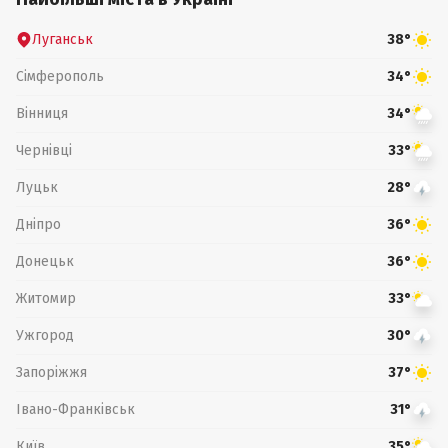
Луганськ
38°
Сімферополь
34°
Вінниця
34°
Чернівці
33°
Луцьк
28°
Дніпро
36°
Донецьк
36°
Житомир
33°
Ужгород
30°
Запоріжжя
37°
Івано-Франківськ
31°
Київ
35°