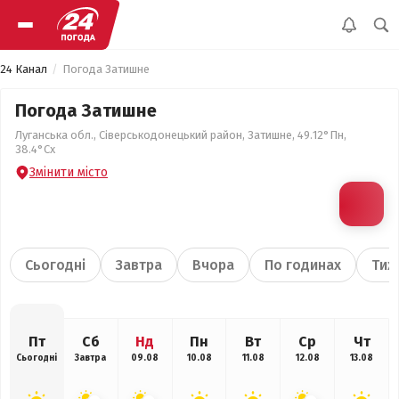
24 Канал
Погода Затишне
Погода Затишне
Луганська обл., Сіверськодонецький район, Затишне, 49.12°Пн,
38.4°Сх
Змінити місто
Сьогодні
Завтра
Вчора
По годинах
Тиж
Пт
Сб
Нд
Пн
Вт
Ср
Чт
Сьогодні
Завтра
09.08
10.08
11.08
12.08
13.08