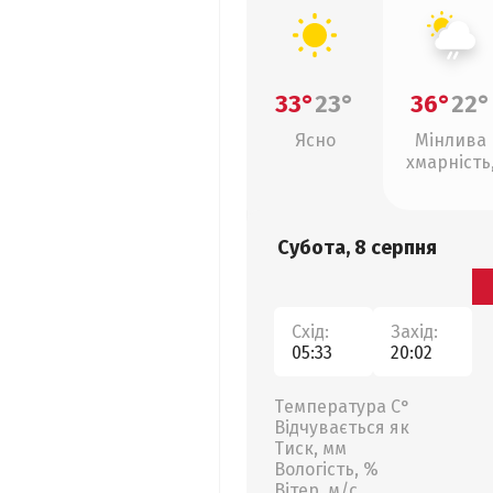
33°
23°
36°
22°
Ясно
Мінлива
хмарність
слабкий д
Субота, 8 серпня
Схід:
Захід:
05:33
20:02
Температура С°
Відчувається як
Тиск, мм
Вологість, %
Вітер, м/с