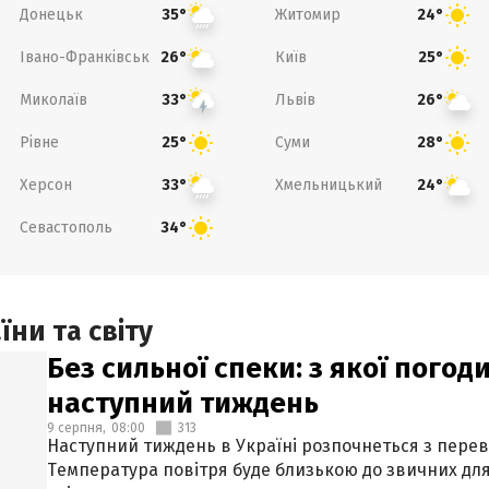
Донецьк
Житомир
35°
24°
Івано-Франківськ
Київ
26°
25°
Миколаїв
Львів
33°
26°
Рівне
Суми
25°
28°
Херсон
Хмельницький
33°
24°
Севастополь
34°
ни та світу
Без сильної спеки: з якої пого
наступний тиждень
9 серпня,
08:00
313
Наступний тиждень в Україні розпочнеться з перев
Температура повітря буде близькою до звичних для