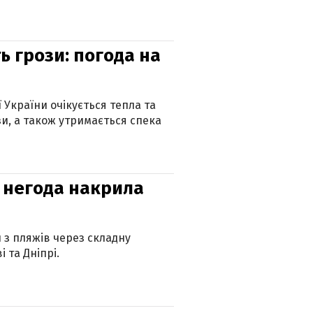
ь грози: погода на
ї України очікується тепла та
зи, а також утримається спека
: негода накрила
и з пляжів через складну
 та Дніпрі.