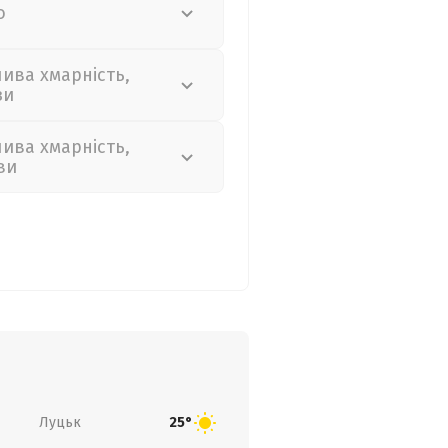
о
лива хмарність,
зи
лива хмарність,
ви
Луцьк
25°