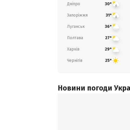
Дніпро
30°
Запоріжжя
31°
Луганськ
36°
Полтава
27°
Харків
29°
Чернігів
25°
Новини погоди Украї