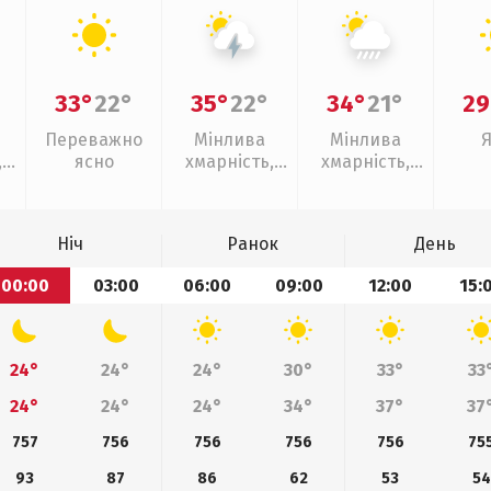
33°
22°
35°
22°
34°
21°
29
Переважно
Мінлива
Мінлива
,
ясно
хмарність,
хмарність,
ощ
грози
зливи
Ніч
Ранок
День
00:00
03:00
06:00
09:00
12:00
15:
24°
24°
24°
30°
33°
33
24°
24°
24°
34°
37°
37
757
756
756
756
756
75
93
87
86
62
53
54