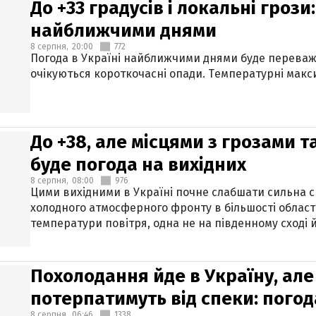
До +33 градусів і локальні гроз
найближчими днями
8 серпня,
20:00
772
Погода в Україні найближчими днями буде переваж
очікуються короткочасні опади. Температурні макси
До +38, але місцями з грозами 
буде погода на вихідних
8 серпня,
08:00
976
Цими вихідними в Україні почне слабшати сильна 
холодного атмосферного фронту в більшості област
температури повітря, одна не на південному сході й
Похолодання йде в Україну, але
потерпатимуть від спеки: погод
8 серпня,
06:46
1338