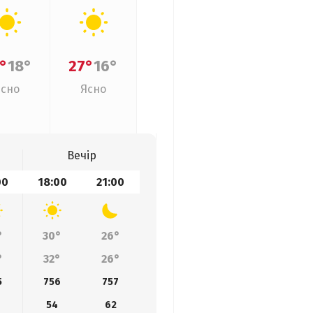
°
18°
27°
16°
Ясно
Ясно
Вечір
00
18:00
21:00
°
30°
26°
°
32°
26°
5
756
757
54
62