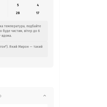
5
4
28
17
ока температура, подбайте
о буде чистим, вітер до 6
 вдома.
гон"). Який Мирон — такий
о