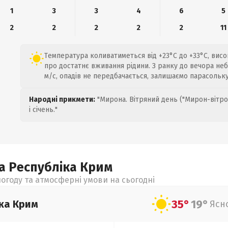
1
3
3
4
6
5
2
2
2
2
2
11
Температура коливатиметься від +23°C до +33°C, вис
про достатнє вживання рідини. З ранку до вечора неб
м/с, опадів не передбачається, залишаємо парасольку
Народні прикмети:
"Мирона. Вітряний день ("Мирон-вітро
і січень."
а Республіка Крим
огоду та атмосферні умови на сьогодні
35°
19°
ка Крим
Ясн