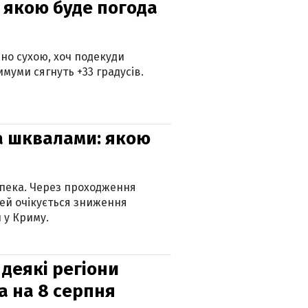
и: якою буде погода
но сухою, хоч подекуди
муми сягнуть +33 градусів.
та шквалами: якою
спека. Через проходження
ей очікується зниження
 у Криму.
 деякі регіони
а на 8 серпня