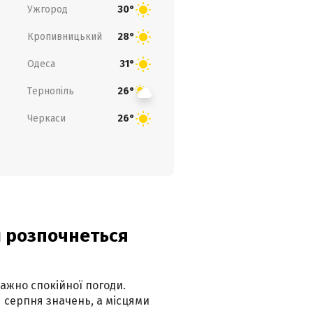
Ужгород
30°
Кропивницький
28°
Одеса
31°
Тернопіль
26°
Черкаси
26°
ди розпочнеться
ажно спокійної погоди.
 серпня значень, а місцями