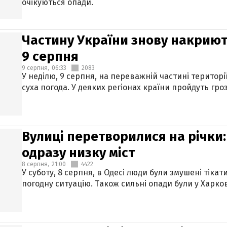
очікуються опади.
Частину України знову накриют
9 серпня
9 серпня,
06:33
2083
У неділю, 9 серпня, на переважній частині територі
суха погода. У деяких регіонах країни пройдуть гро
Вулиці перетворилися на річки
одразу низку міст
8 серпня,
21:00
4422
У суботу, 8 серпня, в Одесі люди були змушені тікат
погодну ситуацію. Також сильні опади були у Харкові