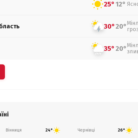
25°
12°
Ясн
Мін
30°
20°
бласть
гро
Мін
35°
20°
зли
їні
Вінниця
Чернівці
24°
26°