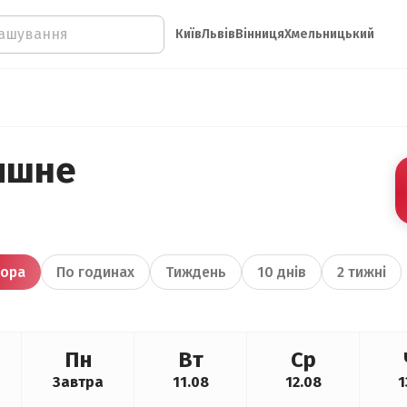
Київ
Львів
Вінниця
Хмельницький
ишне
ора
По годинах
Тиждень
10 днів
2 тижні
Пн
Вт
Ср
Завтра
11.08
12.08
1