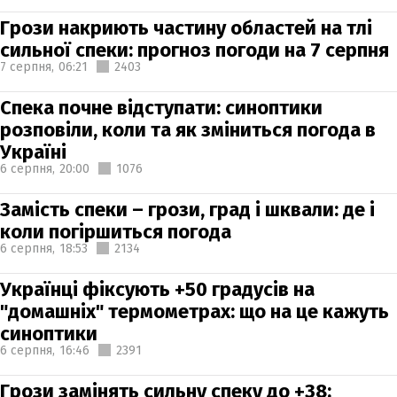
Грози накриють частину областей на тлі
сильної спеки: прогноз погоди на 7 серпня
7 серпня,
06:21
2403
Спека почне відступати: синоптики
розповіли, коли та як зміниться погода в
Україні
6 серпня,
20:00
1076
Замість спеки – грози, град і шквали: де і
коли погіршиться погода
6 серпня,
18:53
2134
Українці фіксують +50 градусів на
"домашніх" термометрах: що на це кажуть
синоптики
6 серпня,
16:46
2391
Грози замінять сильну спеку до +38: