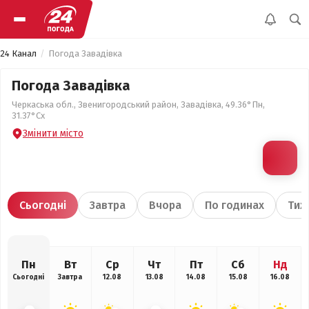
24 Канал
Погода Завадівка
Погода Завадівка
Черкаська обл., Звенигородський район, Завадівка, 49.36°Пн,
31.37°Сх
Змінити місто
Сьогодні
Завтра
Вчора
По годинах
Тиж
Пн
Вт
Ср
Чт
Пт
Сб
Нд
Сьогодні
Завтра
12.08
13.08
14.08
15.08
16.08