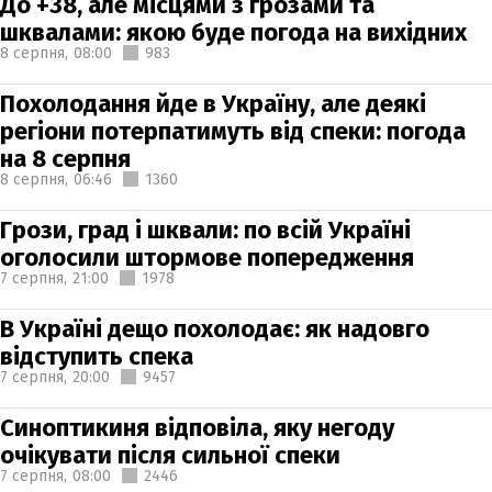
До +38, але місцями з грозами та
шквалами: якою буде погода на вихідних
8 серпня,
08:00
983
Похолодання йде в Україну, але деякі
регіони потерпатимуть від спеки: погода
на 8 серпня
8 серпня,
06:46
1360
Грози, град і шквали: по всій Україні
оголосили штормове попередження
7 серпня,
21:00
1978
В Україні дещо похолодає: як надовго
відступить спека
7 серпня,
20:00
9457
Синоптикиня відповіла, яку негоду
очікувати після сильної спеки
7 серпня,
08:00
2446