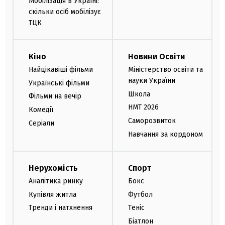
Мобілізація в Україні:
скільки осіб мобілізує
ТЦК
Кіно
Новини Освіти
Найцікавіші фільми
Міністерство освіти та
науки України
Українські фільми
Школа
Фільми на вечір
НМТ 2026
Комедії
Саморозвиток
Серіали
Навчання за кордоном
Нерухомість
Спорт
Аналітика ринку
Бокс
Купівля житла
Футбол
Тренди і натхнення
Теніс
Біатлон