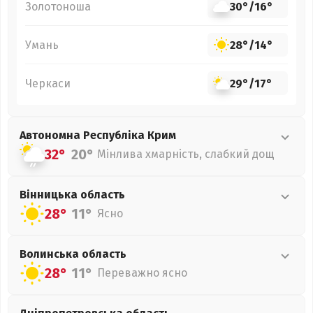
Золотоноша
30°
/
16°
Умань
28°
/
14°
Черкаси
29°
/
17°
Автономна Республіка Крим
32°
20°
Мінлива хмарність, слабкий дощ
Вінницька
область
28°
11°
Ясно
Волинська
область
28°
11°
Переважно ясно