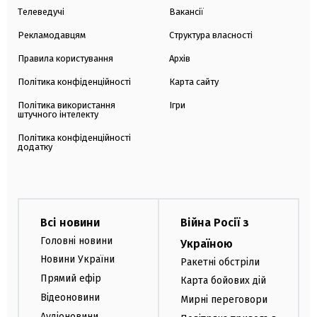
Телеведучі
Вакансії
Рекламодавцям
Структура власності
Правила користування
Архів
Політика конфіденційності
Карта сайту
Політика використання
Ігри
штучного інтелекту
Політика конфіденційності
додатку
Всі новини
Війна Росії з
Головні новини
Україною
Новини України
Ракетні обстріли
Прямий ефір
Карта бойових дій
Відеоновини
Мирні переговори
Аудіоновини