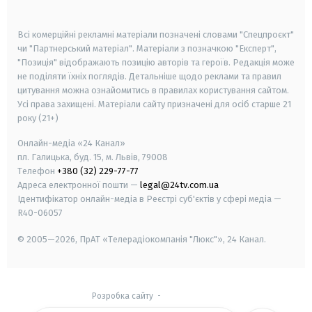
smart tv
samsung smart tv
Всі комерційні рекламні матеріали позначені словами "Спецпроєкт"
чи "Партнерський матеріал". Матеріали з позначкою "Експерт",
"Позиція" відображають позицію авторів та героїв. Редакція може
не поділяти їхніх поглядів. Детальніше щодо реклами та правил
цитування можна ознайомитись в правилах користування сайтом.
Усі права захищені.
Матеріали сайту призначені для осіб старше
21
року (21+)
Онлайн-медіа «24 Канал»
пл. Галицька, буд. 15, м. Львів, 79008
Телефон
+380 (32) 229-77-77
Адреса електронної пошти —
legal@24tv.com.ua
Ідентифікатор онлайн-медіа в Реєстрі суб'єктів у сфері медіа —
R40-06057
© 2005—2026,
ПрАТ «Телерадіокомпанія "Люкс"», 24 Канал.
Розробка сайту
-