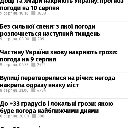
Дощі та хмари накриють Україну: прогноз
погоди на 10 серпня
9 серпня,
18:16
3808
Без сильної спеки: з якої погоди
розпочнеться наступний тиждень
9 серпня,
08:00
709
Частину України знову накриють грози:
погода на 9 серпня
9 серпня,
06:33
2422
Вулиці перетворилися на річки: негода
накрила одразу низку міст
8 серпня,
21:00
4784
До +33 градусів і локальні грози: якою
буде погода найближчими днями
8 серпня,
20:00
880