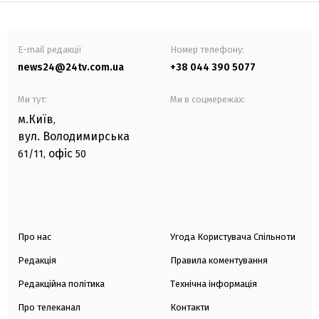
E-mail редакції
Номер телефону:
news24@24tv.com.ua
+38 044 390 5077
Ми тут:
Ми в соцмережах:
м.Київ
,
вул. Володимирська
офіс
61/11,
50
Про нас
Угода Користувача Спільноти
Редакція
Правила коментування
Редакційна політика
Технічна інформація
Про телеканал
Контакти