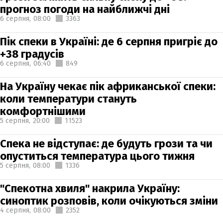
прогноз погоди на найближчі дні
6 серпня,
08:00
3363
Пік спеки в Україні: де 6 серпня пригріє до
+38 градусів
6 серпня,
06:40
849
На Україну чекає пік африканської спеки:
коли температури стануть
комфортнішими
5 серпня,
20:00
11523
Спека не відступає: де будуть грози та чи
опуститься температура цього тижня
5 серпня,
08:00
1336
"Спекотна хвиля" накрила Україну:
синоптик розповів, коли очікуються зміни
4 серпня,
08:00
2352