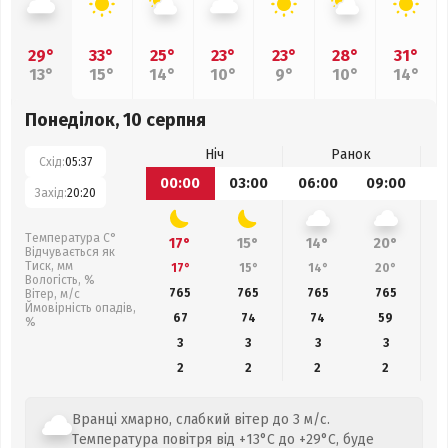
29°
33°
25°
23°
23°
28°
31°
13°
15°
14°
10°
9°
10°
14°
Понеділок, 10 серпня
Ніч
Ранок
Схід:
05:37
00:00
03:00
06:00
09:00
1
Захід:
20:20
Температура С°
17°
15°
14°
20°
Відчувається як
Тиск, мм
17°
15°
14°
20°
Вологість, %
765
765
765
765
Вітер, м/с
Ймовірність опадів,
67
74
74
59
%
3
3
3
3
2
2
2
2
Вранці хмарно, слабкий вітер до 3 м/с.
Температура повітря від +13°C до +29°C, буде