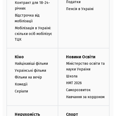
Податки
Контракт для 18-24-
річних
Пенсія в Україні
Відстрочка від
мобілізації
Мобілізація в Україні:
скільки осіб мобілізує
ТЦК
Кіно
Новини Освіти
Найцікавіші фільми
Міністерство освіти та
науки України
Українські фільми
Школа
Фільми на вечір
НМТ 2026
Комедії
Саморозвиток
Серіали
Навчання за кордоном
Нерухомість
Спорт