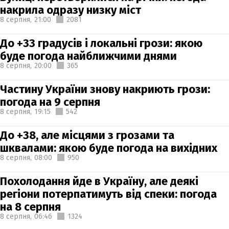
накрила одразу низку міст
8 серпня,
21:00
2081
До +33 градусів і локальні грози: якою
буде погода найближчими днями
8 серпня,
20:00
365
Частину України знову накриють грози:
погода на 9 серпня
8 серпня,
19:15
542
До +38, але місцями з грозами та
шквалами: якою буде погода на вихідних
8 серпня,
08:00
950
Похолодання йде в Україну, але деякі
регіони потерпатимуть від спеки: погода
на 8 серпня
8 серпня,
06:46
1324