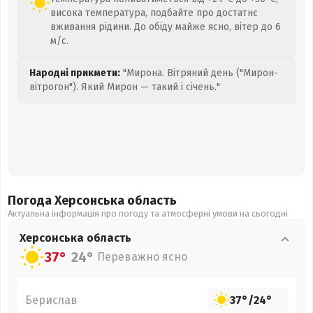
висока температура, подбайте про достатнє
вживання рідини. До обіду майже ясно, вітер до 6
м/с.
Народні прикмети:
"Мирона. Вітряний день ("Мирон-
вітрогон"). Який Мирон — такий і січень."
Погода Херсонська
область
Актуальна інформація про погоду та атмосферні умови на сьогодні
Херсонська
область
37°
24°
Переважно ясно
Берислав
37°
/
24°