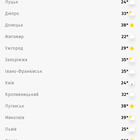
Луцьк
24°
Дніпро
33°
Донецьк
38°
Житомир
22°
Ужгород
29°
Запоріжжя
35°
Івано-Франківськ
25°
Київ
24°
Кропивницький
32°
Луганськ
38°
Миколаїв
39°
Львів
25°