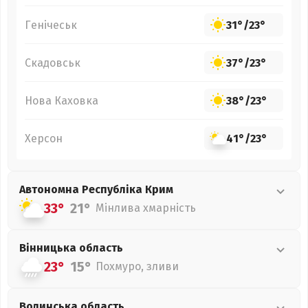
Генічеськ
31°
/
23°
Скадовськ
37°
/
23°
Нова Каховка
38°
/
23°
Херсон
41°
/
23°
Автономна Республіка Крим
33°
21°
Мінлива хмарність
Вінницька
область
23°
15°
Похмуро, зливи
Волинська
область