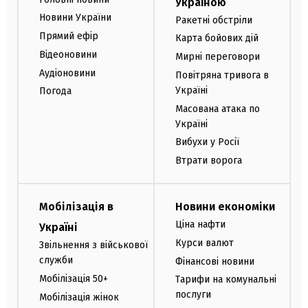
Україною
Новини України
Ракетні обстріли
Прямий ефір
Карта бойових дій
Відеоновини
Мирні переговори
Аудіоновини
Повітряна тривога в
Україні
Погода
Масована атака по
Україні
Вибухи у Росії
Втрати ворога
Мобілізація в
Новини економіки
Ціна нафти
Україні
Курси валют
Звільнення з військової
служби
Фінансові новини
Мобілізація 50+
Тарифи на комунальні
послуги
Мобілізація жінок