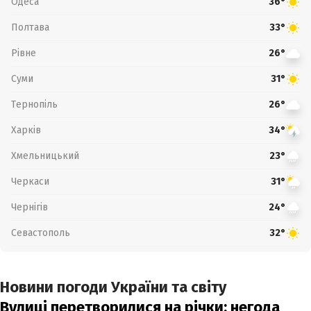
Одеса
36°
Полтава
33°
Рівне
26°
Суми
31°
Тернопіль
26°
Харків
34°
Хмельницький
23°
Черкаси
31°
Чернігів
24°
Севастополь
32°
Новини погоди України та світу
Вулиці перетворилися на річки: негода