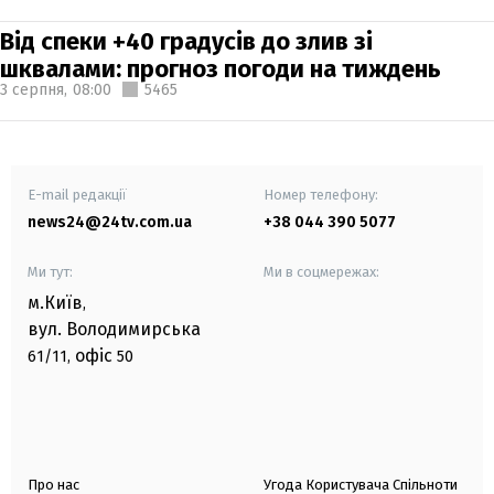
Від спеки +40 градусів до злив зі
шквалами: прогноз погоди на тиждень
3 серпня,
08:00
5465
E-mail редакції
Номер телефону:
news24@24tv.com.ua
+38 044 390 5077
Ми тут:
Ми в соцмережах:
м.Київ
,
вул. Володимирська
офіс
61/11,
50
Про нас
Угода Користувача Спільноти