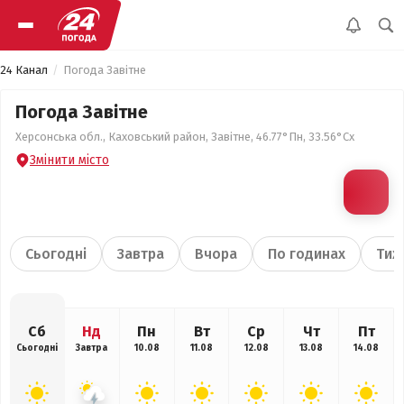
24 Канал
Погода Завітне
Погода Завітне
Херсонська обл., Каховський район, Завітне, 46.77°Пн, 33.56°Сх
Змінити місто
Сьогодні
Завтра
Вчора
По годинах
Тиж
Сб
Нд
Пн
Вт
Ср
Чт
Пт
Сьогодні
Завтра
10.08
11.08
12.08
13.08
14.08