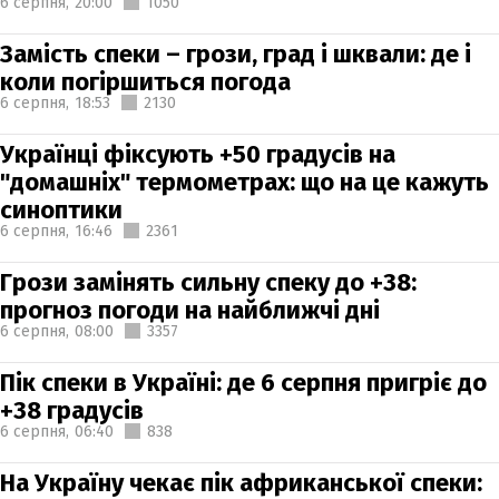
6 серпня,
20:00
1050
Замість спеки – грози, град і шквали: де і
коли погіршиться погода
6 серпня,
18:53
2130
Українці фіксують +50 градусів на
"домашніх" термометрах: що на це кажуть
синоптики
6 серпня,
16:46
2361
Грози замінять сильну спеку до +38:
прогноз погоди на найближчі дні
6 серпня,
08:00
3357
Пік спеки в Україні: де 6 серпня пригріє до
+38 градусів
6 серпня,
06:40
838
На Україну чекає пік африканської спеки: