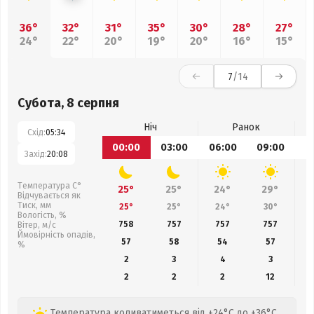
36°
32°
31°
35°
30°
28°
27°
24°
22°
20°
19°
20°
16°
15°
7
/14
Субота, 8 серпня
Ніч
Ранок
Схід:
05:34
00:00
03:00
06:00
09:00
1
Захід:
20:08
Температура С°
25°
25°
24°
29°
Відчувається як
Тиск, мм
25°
25°
24°
30°
Вологість, %
758
757
757
757
Вітер, м/с
Ймовірність опадів,
57
58
54
57
%
2
3
4
3
2
2
2
12
Температура коливатиметься від +24°C до +36°C,