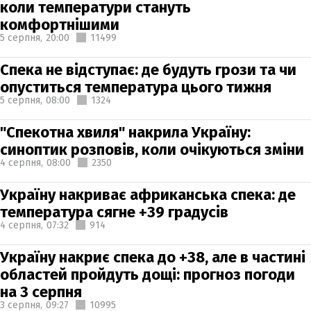
коли температури стануть
комфортнішими
5 серпня,
20:00
11499
Спека не відступає: де будуть грози та чи
опуститься температура цього тижня
5 серпня,
08:00
1324
"Спекотна хвиля" накрила Україну:
синоптик розповів, коли очікуються зміни
4 серпня,
08:00
2350
Україну накриває африканська спека: де
температура сягне +39 градусів
4 серпня,
07:32
914
Україну накриє спека до +38, але в частині
областей пройдуть дощі: прогноз погоди
на 3 серпня
3 серпня,
09:27
10995