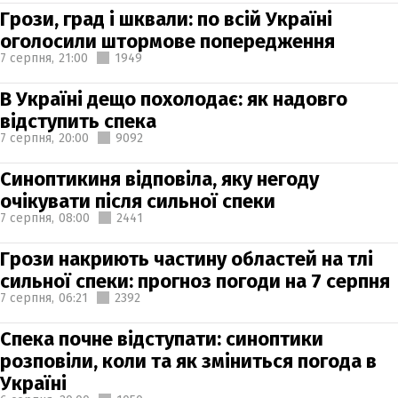
Грози, град і шквали: по всій Україні
оголосили штормове попередження
7 серпня,
21:00
1949
В Україні дещо похолодає: як надовго
відступить спека
7 серпня,
20:00
9092
Синоптикиня відповіла, яку негоду
очікувати після сильної спеки
7 серпня,
08:00
2441
Грози накриють частину областей на тлі
сильної спеки: прогноз погоди на 7 серпня
7 серпня,
06:21
2392
Спека почне відступати: синоптики
розповіли, коли та як зміниться погода в
Україні