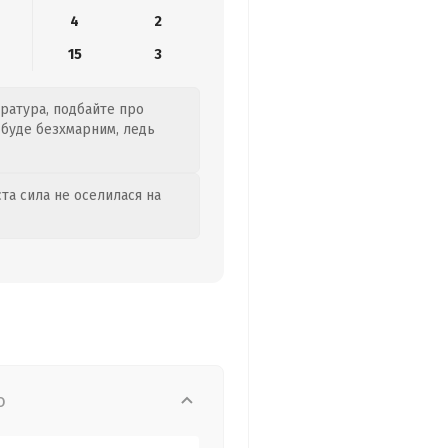
4
2
15
3
ература, подбайте про
 буде безхмарним, ледь
та сила не оселилася на
о