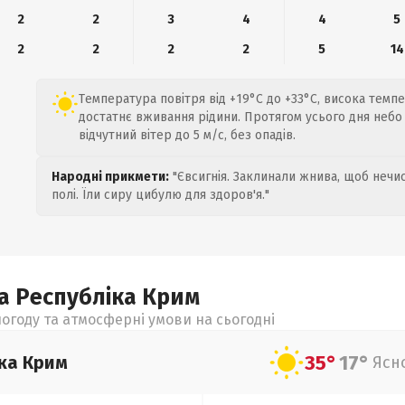
2
2
3
4
4
5
2
2
2
2
5
14
Температура повітря від +19°C до +33°C, висока темп
достатнє вживання рідини. Протягом усього дня небо
відчутний вітер до 5 м/с, без опадів.
Народні прикмети:
"Євсигнія. Заклинали жнива, щоб нечис
полі. Їли сиру цибулю для здоров'я."
а Республіка Крим
огоду та атмосферні умови на сьогодні
35°
17°
ка Крим
Ясн