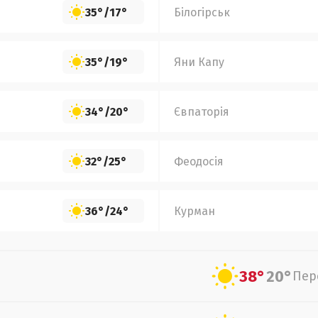
35°
/
17°
Білогірськ
35°
/
19°
Яни Капу
34°
/
20°
Євпаторія
32°
/
25°
Феодосія
36°
/
24°
Курман
38°
20°
Пер