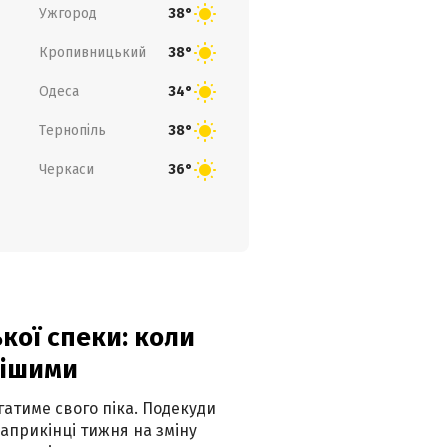
Ужгород
38°
Кропивницький
38°
Одеса
34°
Тернопіль
38°
Черкаси
36°
кої спеки: коли
нішими
атиме свого піка. Подекуди
наприкінці тижня на зміну