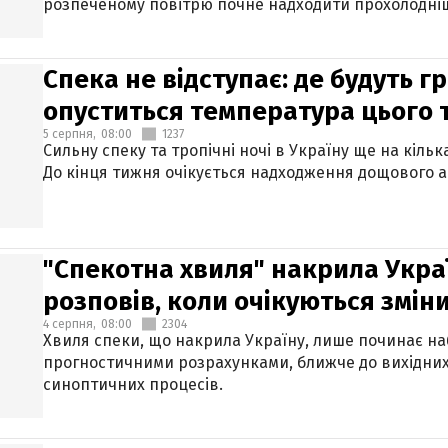
розпеченому повітрю почне надходити прохолодніш
Спека не відступає: де будуть г
опуститься температура цього
5 серпня,
08:00
1237
Сильну спеку та тропічні ночі в Україну ще на кіль
До кінця тижня очікується надходження дощового 
"Спекотна хвиля" накрила Укра
розповів, коли очікуються змін
4 серпня,
08:00
2304
Хвиля спеки, що накрила Україну, лише починає на
прогностичними розрахунками, ближче до вихідни
синоптичних процесів.