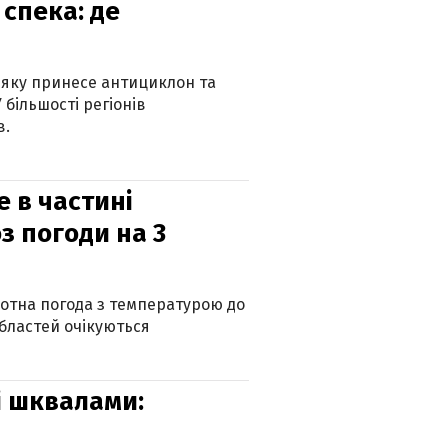
спека: де
 яку принесе антициклон та
 більшості регіонів
в.
е в частині
з погоди на 3
котна погода з температурою до
 областей очікуються
зі шквалами: