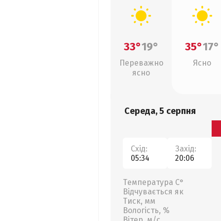
33°
19°
35°
17°
Переважно
Ясно
ясно
Середа, 5 серпня
Схід:
Захід:
05:34
20:06
Температура С°
Відчувається як
Тиск, мм
Вологість, %
Вітер, м/с