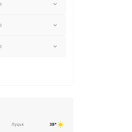
о
о
о
Луцьк
38°