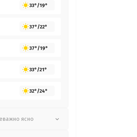
33°
/
19°
37°
/
22°
37°
/
19°
33°
/
21°
32°
/
24°
еважно ясно