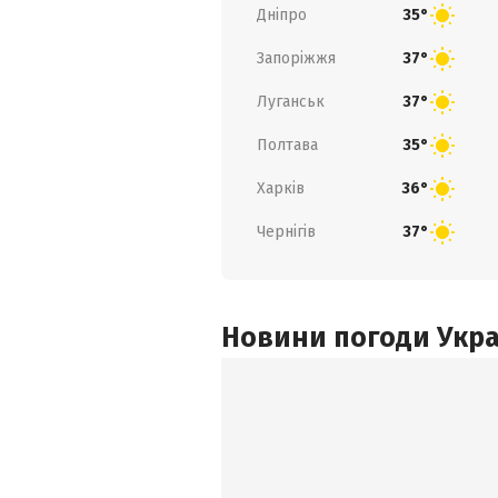
Дніпро
35°
Запоріжжя
37°
Луганськ
37°
Полтава
35°
Харків
36°
Чернігів
37°
Новини погоди Украї