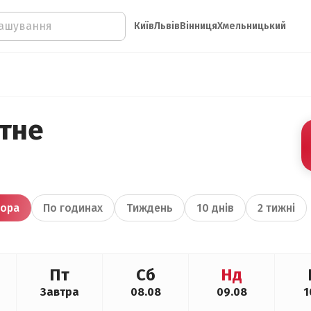
Київ
Львів
Вінниця
Хмельницький
ітне
ора
По годинах
Тиждень
10 днів
2 тижні
Пт
Сб
Нд
Завтра
08.08
09.08
1