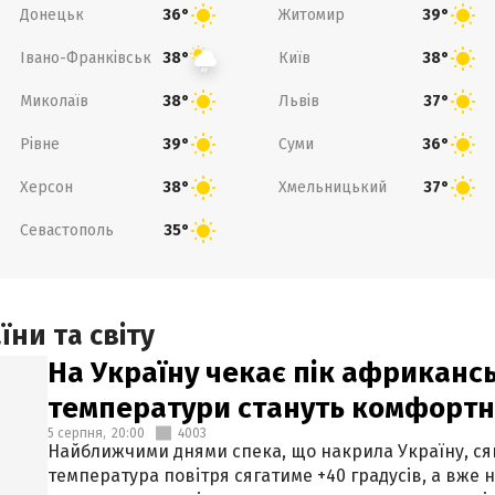
Донецьк
Житомир
36°
39°
Івано-Франківськ
Київ
38°
38°
Миколаїв
Львів
38°
37°
Рівне
Суми
39°
36°
Херсон
Хмельницький
38°
37°
Севастополь
35°
ни та світу
На Україну чекає пік африкансь
температури стануть комфорт
5 серпня,
20:00
4003
Найближчими днями спека, що накрила Україну, сяг
температура повітря сягатиме +40 градусів, а вже 