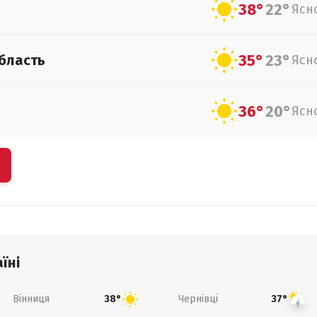
38°
22°
Ясн
35°
23°
бласть
Ясн
36°
20°
Ясн
їні
Вінниця
Чернівці
38°
37°