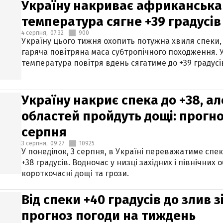
Україну накриває африканська 
температура сягне +39 градусів
4 серпня,
07:32
900
Україну цього тижня охопить потужна хвиля спеки,
гаряча повітряна маса субтропічного походження. У
температура повітря вдень сягатиме до +39 градусі
Україну накриє спека до +38, ал
областей пройдуть дощі: прогно
серпня
3 серпня,
09:27
10925
У понеділок, 3 серпня, в Україні переважатиме спе
+38 градусів. Водночас у низці західних і північних
короткочасні дощі та грози.
Від спеки +40 градусів до злив 
прогноз погоди на тиждень