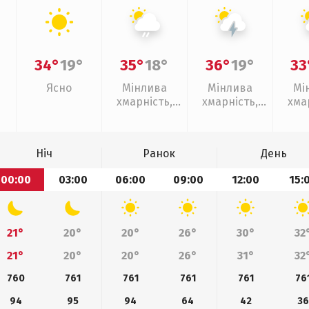
34°
19°
35°
18°
36°
19°
33
Ясно
Мінлива
Мінлива
Мі
хмарність,
хмарність,
хма
слабкий дощ
грози
слаб
Ніч
Ранок
День
00:00
03:00
06:00
09:00
12:00
15:
21°
20°
20°
26°
30°
32
21°
20°
20°
26°
31°
32
760
761
761
761
761
76
94
95
94
64
42
36