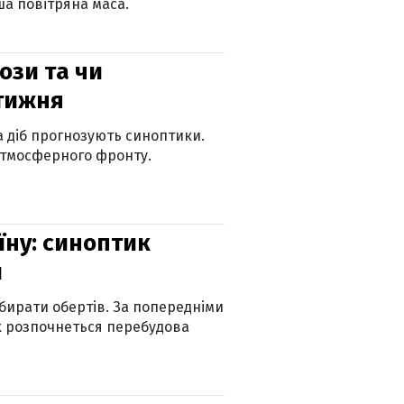
а повітряна маса.
рози та чи
 тижня
ка діб прогнозують синоптики.
атмосферного фронту.
їну: синоптик
и
бирати обертів. За попередніми
х розпочнеться перебудова