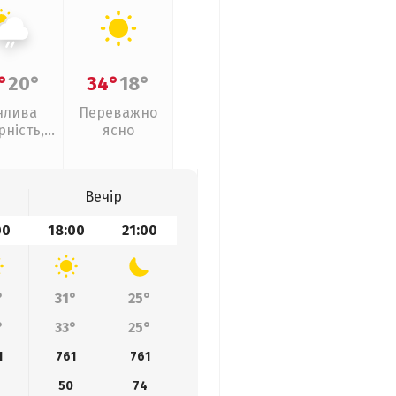
°
20°
34°
18°
нлива
Переважно
рність,
ясно
кий дощ
Вечір
00
18:00
21:00
°
31°
25°
°
33°
25°
1
761
761
50
74