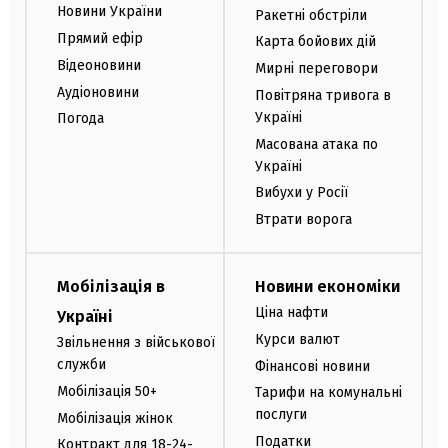
Новини України
Ракетні обстріли
Прямий ефір
Карта бойових дій
Відеоновини
Мирні переговори
Аудіоновини
Повітряна тривога в
Україні
Погода
Масована атака по
Україні
Вибухи у Росії
Втрати ворога
Мобілізація в
Новини економіки
Ціна нафти
Україні
Курси валют
Звільнення з військової
служби
Фінансові новини
Мобілізація 50+
Тарифи на комунальні
послуги
Мобілізація жінок
Податки
Контракт для 18-24-