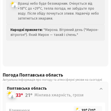
Вранці небо буде безхмарним. Очікується від
+18°C до +29°C, тепла погода, не забудьте про
воду. Після обіду почнуться зливи. Надвечір небо
затягнеться хмарами.
Народні прикмети:
"Мирона. Вітряний день ("Мирон-
вітрогон"). Який Мирон — такий і січень."
Погода Полтавська
область
Актуальна інформація про погоду та атмосферні умови на сьогодні
Полтавська
область
33°
21°
Мінлива хмарність, грози
Кременчук
33°
/
21°