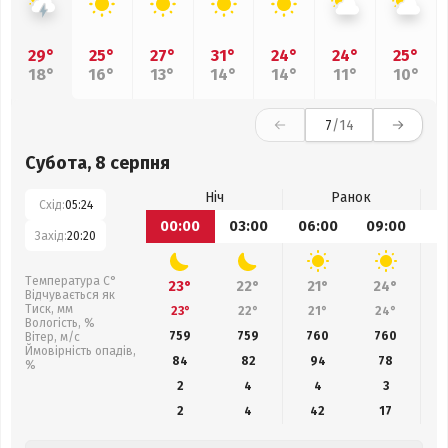
29°
25°
27°
31°
24°
24°
25°
18°
16°
13°
14°
14°
11°
10°
7
/14
Субота, 8 серпня
Ніч
Ранок
Схід:
05:24
00:00
03:00
06:00
09:00
1
Захід:
20:20
Температура С°
23°
22°
21°
24°
Відчувається як
Тиск, мм
23°
22°
21°
24°
Вологість, %
759
759
760
760
Вітер, м/с
Ймовірність опадів,
84
82
94
78
%
2
4
4
3
2
4
42
17