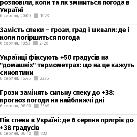
розповіли, коли та як зміниться погода в
Україні
6 серпня,
20:00
1023
Замість спеки – грози, град і шквали: де і
коли погіршиться погода
6 серпня,
18:53
2120
Українці фіксують +50 градусів на
"домашніх" термометрах: що на це кажуть
синоптики
6 серпня,
16:46
2326
Грози замінять сильну спеку до +38:
прогноз погоди на найближчі дні
6 серпня,
08:00
3349
Пік спеки в Україні: де 6 серпня пригріє до
+38 градусів
6 серпня,
06:40
832