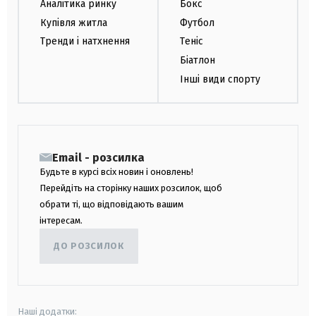
Аналітика ринку
Бокс
Купівля житла
Футбол
Тренди і натхнення
Теніс
Біатлон
Інші види спорту
Email - розсилка
Будьте в курсі всіх новин і оновлень!
Перейдіть на сторінку наших розсилок, щоб
обрати ті, що відповідають вашим
інтересам.
ДО РОЗСИЛОК
Наші додатки: