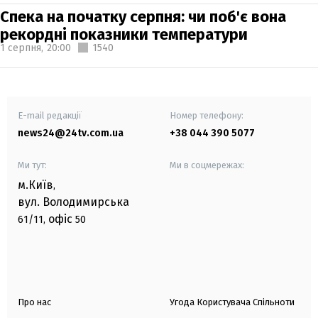
Спека на початку серпня: чи поб'є вона
рекордні показники температури
1 серпня,
20:00
1540
E-mail редакції
Номер телефону:
news24@24tv.com.ua
+38 044 390 5077
Ми тут:
Ми в соцмережах:
м.Київ
,
вул. Володимирська
офіс
61/11,
50
Про нас
Угода Користувача Спільноти