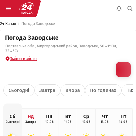
24 Канал
Погода Заводське
Погода Заводське
Полтавська обл., Миргородський район, Заводське, 50.41°Пн,
33.4°Сх
Змінити місто
Сьогодні
Завтра
Вчора
По годинах
Тиж
Сб
Нд
Пн
Вт
Ср
Чт
Пт
Сьогодні
Завтра
10.08
11.08
12.08
13.08
14.08