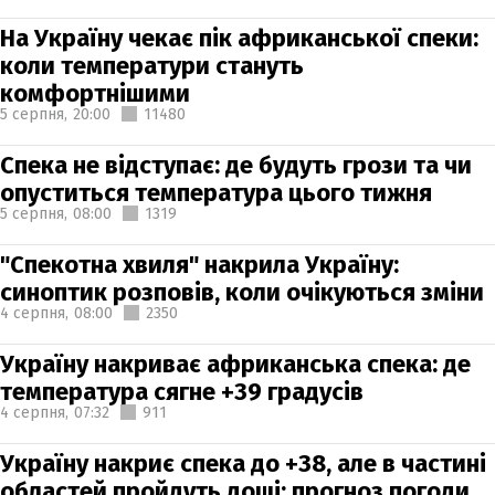
На Україну чекає пік африканської спеки:
коли температури стануть
комфортнішими
5 серпня,
20:00
11480
Спека не відступає: де будуть грози та чи
опуститься температура цього тижня
5 серпня,
08:00
1319
"Спекотна хвиля" накрила Україну:
синоптик розповів, коли очікуються зміни
4 серпня,
08:00
2350
Україну накриває африканська спека: де
температура сягне +39 градусів
4 серпня,
07:32
911
Україну накриє спека до +38, але в частині
областей пройдуть дощі: прогноз погоди