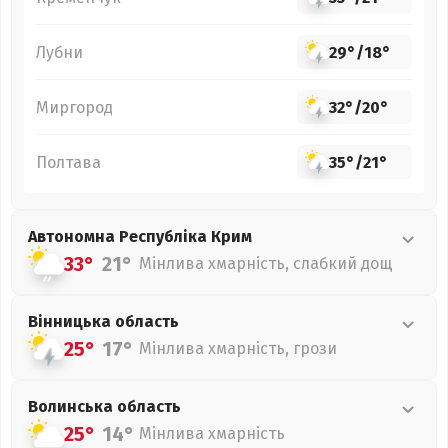
Лубни
29°
/
18°
Миргород
32°
/
20°
Полтава
35°
/
21°
Автономна Республіка Крим
33°
21°
Мінлива хмарність, слабкий дощ
Вінницька
область
25°
17°
Мінлива хмарність, грози
Волинська
область
25°
14°
Мінлива хмарність