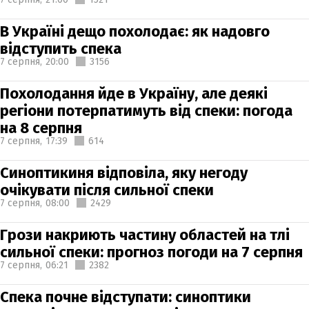
В Україні дещо похолодає: як надовго
відступить спека
7 серпня,
20:00
3156
Похолодання йде в Україну, але деякі
регіони потерпатимуть від спеки: погода
на 8 серпня
7 серпня,
17:39
614
Синоптикиня відповіла, яку негоду
очікувати після сильної спеки
7 серпня,
08:00
2429
Грози накриють частину областей на тлі
сильної спеки: прогноз погоди на 7 серпня
7 серпня,
06:21
2382
Спека почне відступати: синоптики