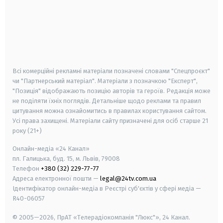
android
apple
smart tv
samsung smart tv
Всі комерційні рекламні матеріали позначені словами "Спецпроєкт"
чи "Партнерський матеріал". Матеріали з позначкою "Експерт",
"Позиція" відображають позицію авторів та героїв. Редакція може
не поділяти їхніх поглядів. Детальніше щодо реклами та правил
цитування можна ознайомитись в правилах користування сайтом.
Усі права захищені.
Матеріали сайту призначені для осіб старше
21
року (21+)
Онлайн-медіа «24 Канал»
пл. Галицька, буд. 15, м. Львів, 79008
Телефон
+380 (32) 229-77-77
Адреса електронної пошти —
legal@24tv.com.ua
Ідентифікатор онлайн-медіа в Реєстрі суб'єктів у сфері медіа —
R40-06057
© 2005—2026,
ПрАТ «Телерадіокомпанія "Люкс"», 24 Канал.