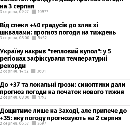
на 3 серпня
3 серпня,
09:27
10977
Від спеки +40 градусів до злив зі
шквалами: прогноз погоди на тиждень
3 серпня,
08:00
5462
Україну накрив "тепловий купол": у 5
регіонах зафіксували температурні
рекорди
2 серпня,
14:52
3681
До +37 та локальні грози: синоптики дали
прогноз погоди на початок нового тижня
2 серпня,
08:00
1793
Дощитиме лише на Заході, але припече до
+35: яку погоду прогнозують на 2 серпня
2 серпня,
06:57
2697