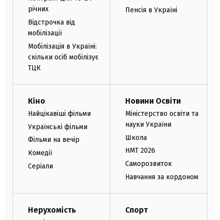
річних
Пенсія в Україні
Відстрочка від
мобілізації
Мобілізація в Україні:
скільки осіб мобілізує
ТЦК
Кіно
Новини Освіти
Найцікавіші фільми
Міністерство освіти та
науки України
Українські фільми
Школа
Фільми на вечір
НМТ 2026
Комедії
Саморозвиток
Серіали
Навчання за кордоном
Нерухомість
Спорт