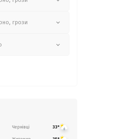
рно, грози
рно, грози
о
Чернівці
33°