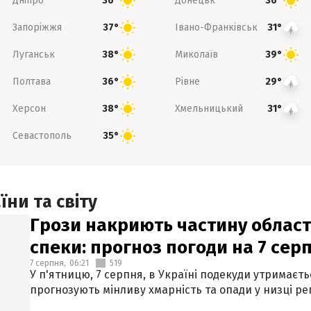
Дніпро
Донецьк
36°
36°
Запоріжжя
Івано-Франківськ
37°
31°
Луганськ
Миколаїв
38°
39°
Полтава
Рівне
36°
29°
Херсон
Хмельницький
38°
31°
Севастополь
35°
ни та світу
Грози накриють частину областе
спеки: прогноз погоди на 7 сер
7 серпня,
06:21
519
У п'ятницю, 7 серпня, в Україні подекуди утримаєт
прогнозують мінливу хмарність та опади у низці рег