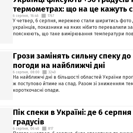
термометрах: що на це кажуть 
6 серпня,
16:46
1767
У четвер, 6 серпня, мережею стали ширитись фото
українців, показники на яких нібито перевалили за
пояснюють, що таке вимірювання температури пов
Грози замінять сильну спеку до 
погоди на найближчі дні
6 серпня,
08:00
3240
На найближчі дні в більшості областей України про
ж поступово йтиме на спад. Разом зі зниженням те
короткочасні опади.
Пік спеки в Україні: де 6 серпня
градусів
6 серпня,
06:40
817