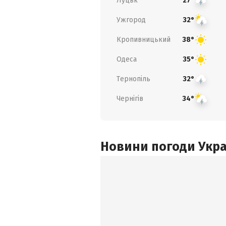
Луцьк
27°
Ужгород
32°
Кропивницький
38°
Одеса
35°
Тернопіль
32°
Чернігів
34°
Новини погоди Украї