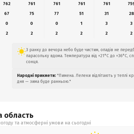
762
761
761
761
761
75
67
75
77
51
31
28
0
0
0
1
3
3
2
2
2
2
2
2
З ранку до вечора небо буде чистим, опадів не перед
парасольку вдома. Температура від +21°C до +36°C, с
сонця.
Народні прикмети:
"Пимена. Лелеки відлітають у теплі кр
дня — зима буде ранньою."
ка
область
огоду та атмосферні умови на сьогодні