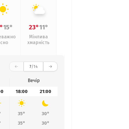
°
15°
23°
11°
еважно
Мінлива
ясно
хмарність
7
/14
Вечір
00
18:00
21:00
°
35°
30°
°
35°
30°