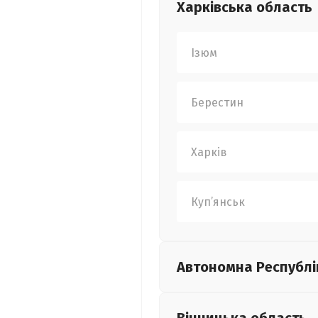
Харківська
область
Ізюм
Берестин
Харків
Куп’янськ
Автономна Республі