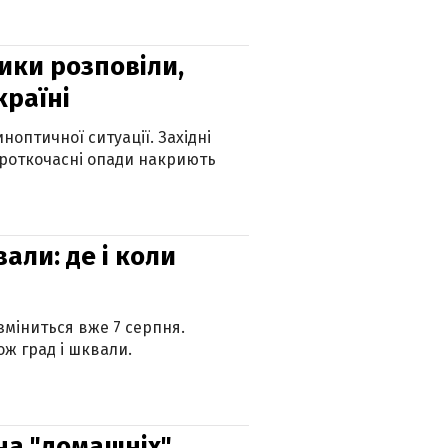
ики розповіли,
країні
оптичної ситуації. Західні
ороткочасні опади накриють
вали: де і коли
 зміниться вже 7 серпня.
ж град і шквали.
 на "домашніх"