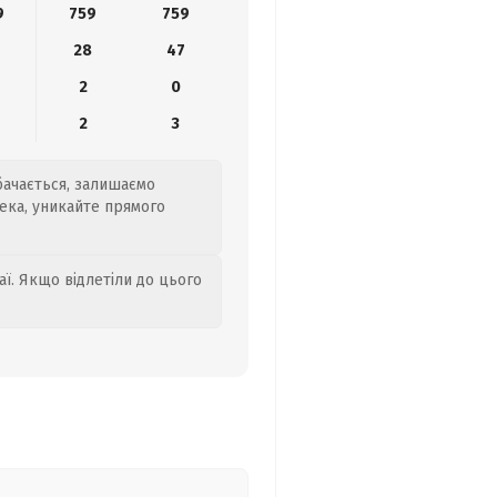
9
759
759
28
47
2
0
2
3
бачається, залишаємо
пека, уникайте прямого
аї. Якщо відлетіли до цього