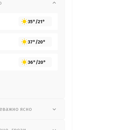
о
35°
/
21°
37°
/
20°
36°
/
20°
еважно ясно