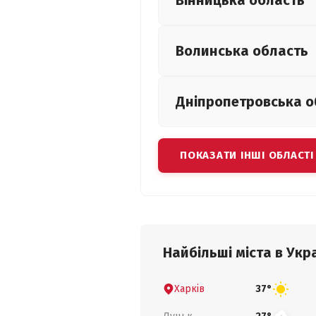
Вінницька
область
Волинська
область
Дніпропетровська
о
ПОКАЗАТИ ІНШІ ОБЛАСТІ
Найбільші міста в Укра
Харків
37°