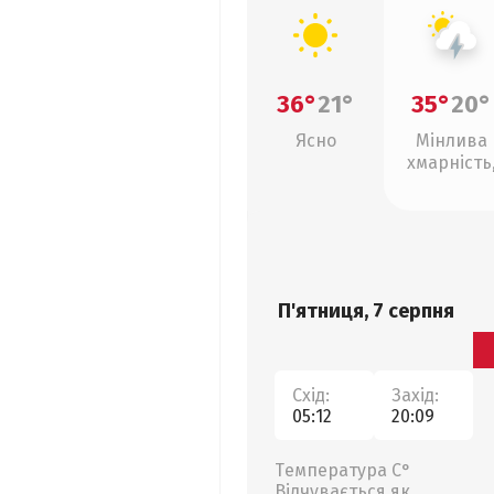
36°
21°
35°
20°
Ясно
Мінлива
хмарність
грози
П'ятниця, 7 серпня
Схід:
Захід:
05:12
20:09
Температура С°
Відчувається як