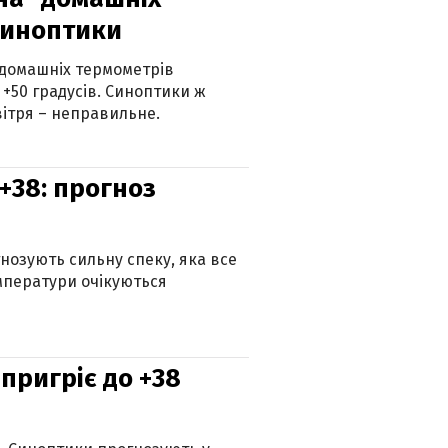
синоптики
 домашніх термометрів
 +50 градусів. Синоптики ж
ітря – неправильне.
+38: прогноз
гнозують сильну спеку, яка все
мператури очікуються
 пригріє до +38