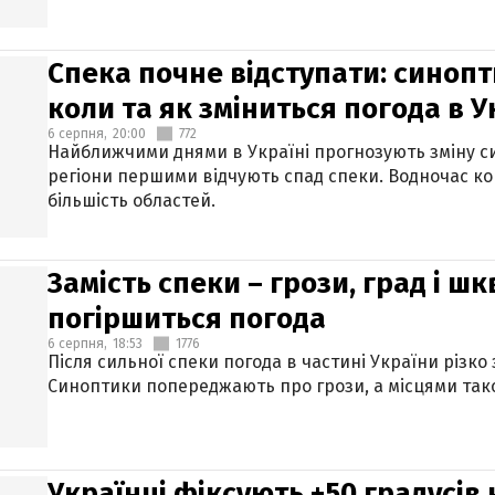
Спека почне відступати: синопт
коли та як зміниться погода в У
6 серпня,
20:00
772
Найближчими днями в Україні прогнозують зміну син
регіони першими відчують спад спеки. Водночас к
більшість областей.
Замість спеки – грози, град і шк
погіршиться погода
6 серпня,
18:53
1776
Після сильної спеки погода в частині України різко
Синоптики попереджають про грози, а місцями тако
Українці фіксують +50 градусів