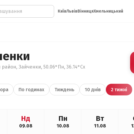
Київ
Львів
Вінниця
Хмельницький
ченки
 район, Зайченки, 50.06°Пн, 36.14°Сх
ора
По годинах
Тиждень
10 днів
2 тижні
Нд
Пн
Вт
09.08
10.08
11.08
1