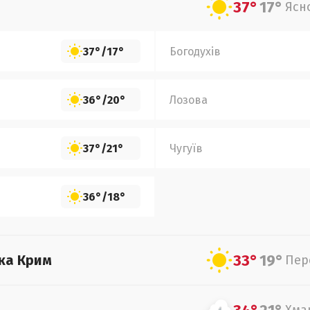
37°
17°
Ясн
37°
/
17°
Богодухів
36°
/
20°
Лозова
37°
/
21°
Чугуїв
36°
/
18°
33°
19°
ка Крим
Пер