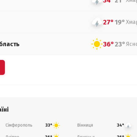
34°
21°
Хма
27°
19°
Хма
36°
23°
бласть
Ясн
їні
Сімферополь
Вінниця
33°
34°