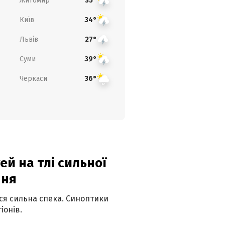
Житомир
35°
Київ
34°
Львів
27°
Суми
39°
Черкаси
36°
й на тлі сильної
пня
ься сильна спека. Синоптики
іонів.