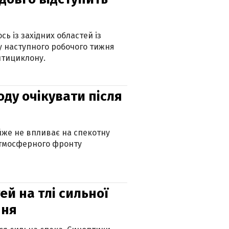
ь із західних областей із
 наступного робочого тижня
нтициклону.
оду очікувати після
айже не впливає на спекотну
атмосферного фронту
й на тлі сильної
пня