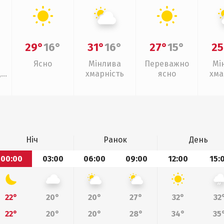
29°
16°
31°
16°
27°
15°
25
Ясно
Мінлива
Переважно
Мі
,
хмарність
ясно
хма
Ніч
Ранок
День
00:00
03:00
06:00
09:00
12:00
15:
22°
20°
20°
27°
32°
32
22°
20°
20°
28°
34°
35