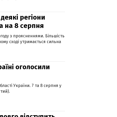
 деякі регіони
а на 8 серпня
огоду з проясненнями. Більшість
ному сході утримається сильна
країні оголосили
ласті України. 7 та 8 серпня у
тий).
адовго відступить