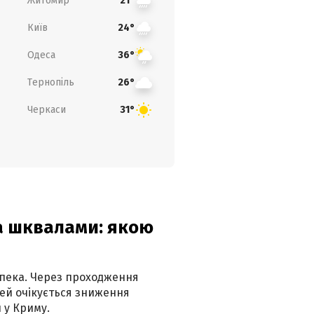
Житомир
21°
Київ
24°
Одеса
36°
Тернопіль
26°
Черкаси
31°
та шквалами: якою
спека. Через проходження
ей очікується зниження
 у Криму.