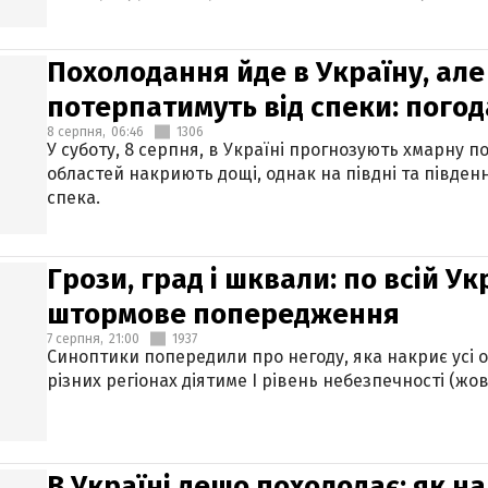
Похолодання йде в Україну, але
потерпатимуть від спеки: погод
8 серпня,
06:46
1306
У суботу, 8 серпня, в Україні прогнозують хмарну п
областей накриють дощі, однак на півдні та півден
спека.
Грози, град і шквали: по всій У
штормове попередження
7 серпня,
21:00
1937
Синоптики попередили про негоду, яка накриє усі об
різних регіонах діятиме І рівень небезпечності (жов
В Україні дещо похолодає: як н