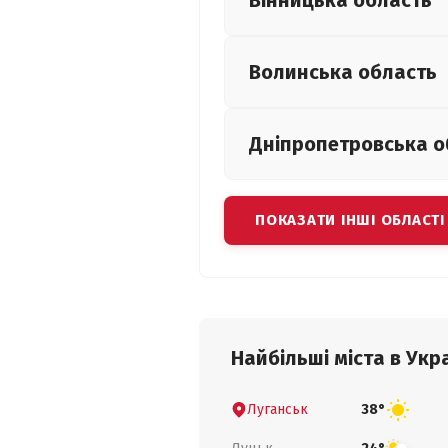
Вінницька
область
Волинська
область
Дніпропетровська
о
ПОКАЗАТИ ІНШІ ОБЛАСТІ
Найбільші міста в Укра
Луганськ
38°