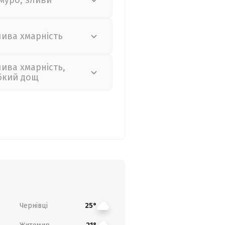
муро, зливи
лива хмарність
лива хмарність,
бкий дощ
Чернівці
25°