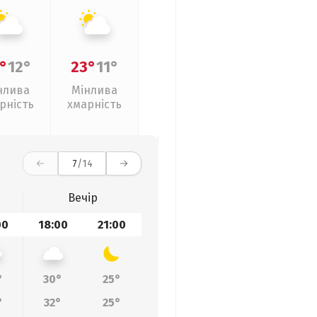
°
12°
23°
11°
нлива
Мінлива
рність
хмарність
7
/14
Вечір
00
18:00
21:00
°
30°
25°
°
32°
25°