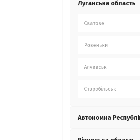
Луганська
область
Сватове
Ровеньки
Алчевськ
Старобільськ
Автономна Республі