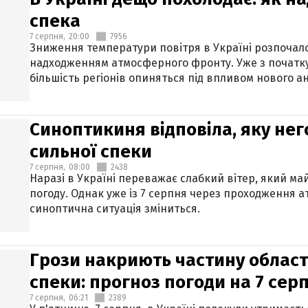
спека
7 серпня,
20:00
7956
Зниження температури повітря в Україні розпочалос
надходженням атмосферного фронту. Уже з початку
більшість регіонів опиняться під впливом нового а
Синоптикиня відповіла, яку нег
сильної спеки
7 серпня,
08:00
2438
Наразі в Україні переважає слабкий вітер, який м
погоду. Однак уже із 7 серпня через проходження 
синоптична ситуація зміниться.
Грози накриють частину областе
спеки: прогноз погоди на 7 сер
7 серпня,
06:21
2389