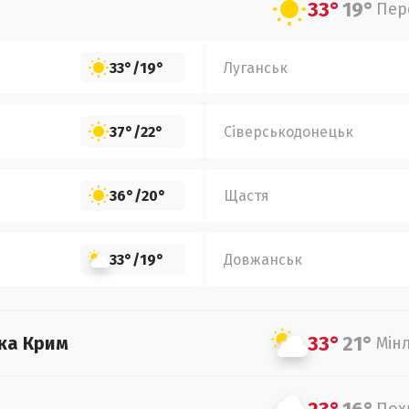
33°
19°
Пер
33°
/
19°
Луганськ
37°
/
22°
Сіверськодонецьк
36°
/
20°
Щастя
33°
/
19°
Довжанськ
33°
21°
ка Крим
Мін