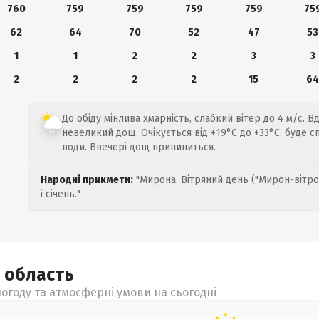
760
759
759
759
759
75
62
64
70
52
47
53
1
1
2
2
3
3
2
2
2
2
15
6
До обіду мінлива хмарність, слабкий вітер до 4 м/с. 
невеликий дощ. Очікується від +19°C до +33°C, буде 
води. Ввечері дощ припиниться.
Народні прикмети:
"Мирона. Вітряний день ("Мирон-вітро
і січень."
а
область
огоду та атмосферні умови на сьогодні