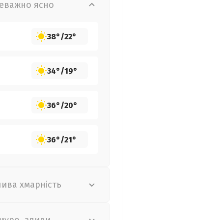
еважно ясно
38°
/
22°
34°
/
19°
36°
/
20°
36°
/
21°
лива хмарність