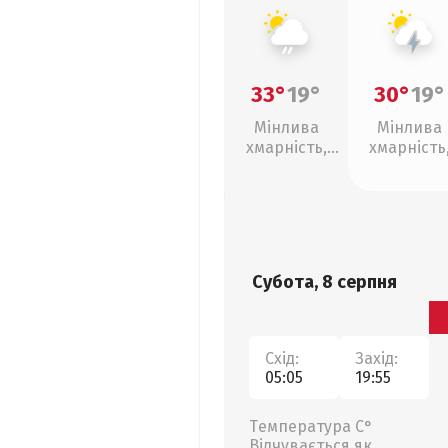
33°
19°
30°
19°
Мінлива
Мінлива
хмарність,
хмарність
слабкий дощ
грози
Субота, 8 серпня
Схід:
Захід:
05:05
19:55
Температура С°
Відчувається як