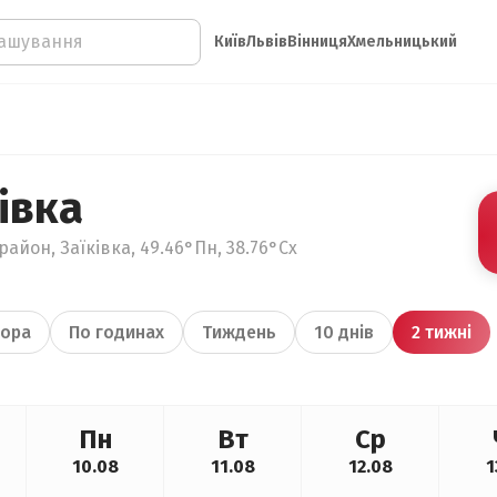
Київ
Львів
Вінниця
Хмельницький
івка
район, Заїківка, 49.46°Пн, 38.76°Сх
ора
По годинах
Тиждень
10 днів
2 тижні
Пн
Вт
Ср
10.08
11.08
12.08
1