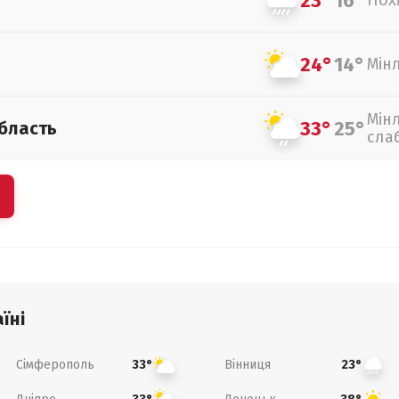
23°
16°
Пох
24°
14°
Мін
Мін
33°
25°
бласть
сла
їні
Сімферополь
Вінниця
33°
23°