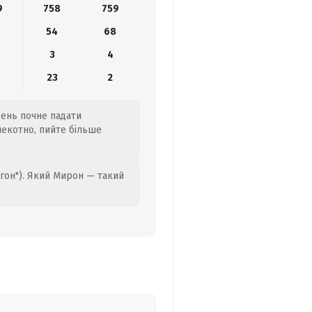
9
758
759
54
68
3
4
4
23
2
Вдень почне падати
спекотно, пийте більше
гон"). Який Мирон — такий