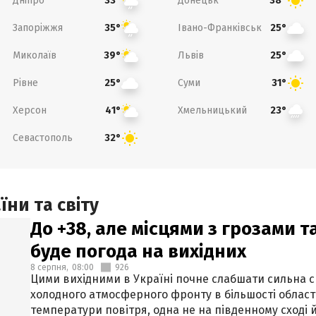
Дніпро
Донецьк
33°
38°
Запоріжжя
Івано-Франківськ
35°
25°
Миколаїв
Львів
39°
25°
Рівне
Суми
25°
31°
Херсон
Хмельницький
41°
23°
Севастополь
32°
ни та світу
До +38, але місцями з грозами 
буде погода на вихідних
8 серпня,
08:00
926
Цими вихідними в Україні почне слабшати сильна 
холодного атмосферного фронту в більшості област
температури повітря, одна не на південному сході й