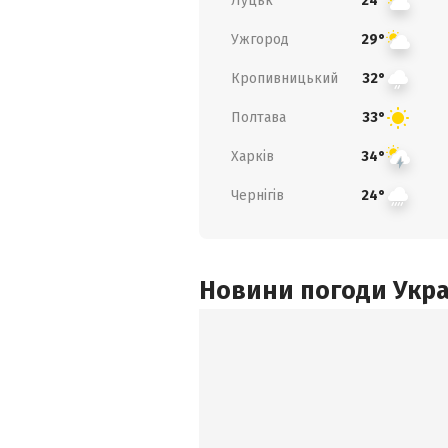
Луцьк
24°
Ужгород
29°
Кропивницький
32°
Полтава
33°
Харків
34°
Чернігів
24°
Новини погоди Украї