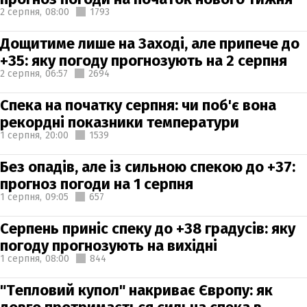
2 серпня,
08:00
1793
Дощитиме лише на Заході, але припече до
+35: яку погоду прогнозують на 2 серпня
2 серпня,
06:57
2694
Спека на початку серпня: чи поб'є вона
рекордні показники температури
1 серпня,
20:00
1539
Без опадів, але із сильною спекою до +37:
прогноз погоди на 1 серпня
1 серпня,
09:05
657
Серпень приніс спеку до +38 градусів: яку
погоду прогнозують на вихідні
1 серпня,
08:00
844
"Тепловий купол" накриває Європу: як