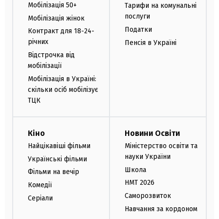
Мобілізація 50+
Тарифи на комунальні
послуги
Мобілізація жінок
Податки
Контракт для 18-24-
річних
Пенсія в Україні
Відстрочка від
мобілізації
Мобілізація в Україні:
скільки осіб мобілізує
ТЦК
Кіно
Новини Освіти
Найцікавіші фільми
Міністерство освіти та
науки України
Українські фільми
Школа
Фільми на вечір
НМТ 2026
Комедії
Саморозвиток
Серіали
Навчання за кордоном