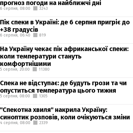
прогноз погоди на найближчі дні
6 серпня,
08:00
3243
Пік спеки в Україні: де 6 серпня пригріє до
+38 градусів
6 серпня,
06:40
819
На Україну чекає пік африканської спеки:
коли температури стануть
комфортнішими
5 серпня,
20:00
11380
Спека не відступає: де будуть грози та чи
опуститься температура цього тижня
5 серпня,
08:00
1305
"Спекотна хвиля" накрила Україну:
синоптик розповів, коли очікуються зміни
4 серпня,
08:00
2339