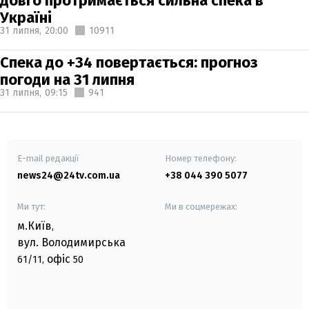
довго протримається сильна спека в
Україні
31 липня,
20:00
10911
Спека до +34 повертається: прогноз
погоди на 31 липня
31 липня,
09:15
941
E-mail редакції
Номер телефону:
news24@24tv.com.ua
+38 044 390 5077
Ми тут:
Ми в соцмережах:
м.Київ
,
вул. Володимирська
офіс
61/11,
50