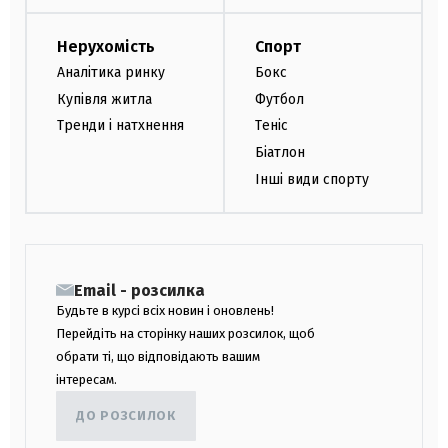
Нерухомість
Спорт
Аналітика ринку
Бокс
Купівля житла
Футбол
Тренди і натхнення
Теніс
Біатлон
Інші види спорту
Email - розсилка
Будьте в курсі всіх новин і оновлень!
Перейдіть на сторінку наших розсилок, щоб
обрати ті, що відповідають вашим
інтересам.
ДО РОЗСИЛОК