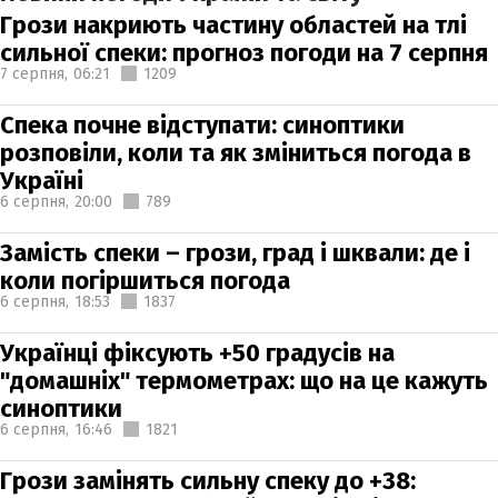
Грози накриють частину областей на тлі
сильної спеки: прогноз погоди на 7 серпня
7 серпня,
06:21
1209
Спека почне відступати: синоптики
розповіли, коли та як зміниться погода в
Україні
6 серпня,
20:00
789
Замість спеки – грози, град і шквали: де і
коли погіршиться погода
6 серпня,
18:53
1837
Українці фіксують +50 градусів на
"домашніх" термометрах: що на це кажуть
синоптики
6 серпня,
16:46
1821
Грози замінять сильну спеку до +38: