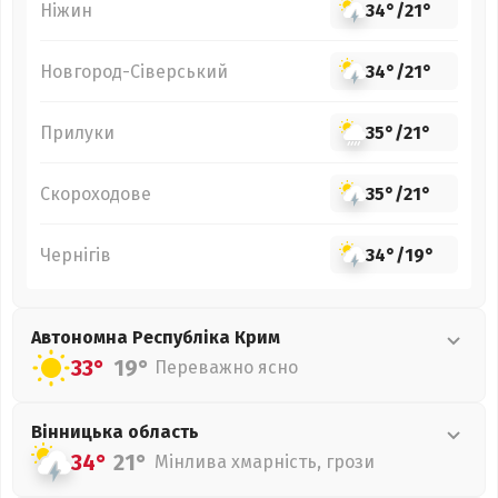
Ніжин
34°
/
21°
Новгород-Сіверський
34°
/
21°
Прилуки
35°
/
21°
Скороходове
35°
/
21°
Чернігів
34°
/
19°
Автономна Республіка Крим
33°
19°
Переважно ясно
Вінницька
область
34°
21°
Мінлива хмарність, грози