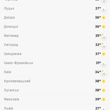
Луцьк
27°
Дніпро
36°
Донецьк
36°
Житомир
35°
Ужгород
32°
Запоріжжя
37°
Івано-Франківськ
31°
Київ
34°
Кропивницький
38°
Луганськ
38°
Миколаїв
39°
Львів
27°