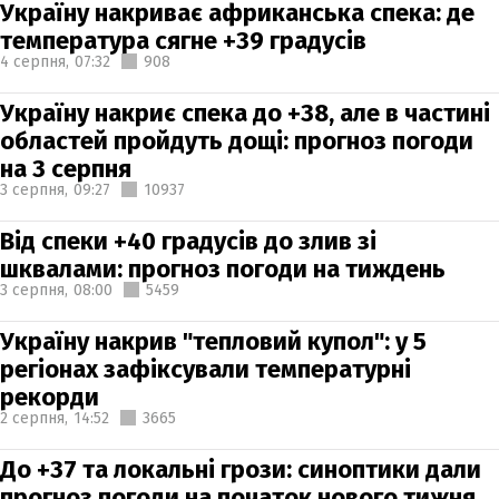
Україну накриває африканська спека: де
температура сягне +39 градусів
4 серпня,
07:32
908
Україну накриє спека до +38, але в частині
областей пройдуть дощі: прогноз погоди
на 3 серпня
3 серпня,
09:27
10937
Від спеки +40 градусів до злив зі
шквалами: прогноз погоди на тиждень
3 серпня,
08:00
5459
Україну накрив "тепловий купол": у 5
регіонах зафіксували температурні
рекорди
2 серпня,
14:52
3665
До +37 та локальні грози: синоптики дали
прогноз погоди на початок нового тижня