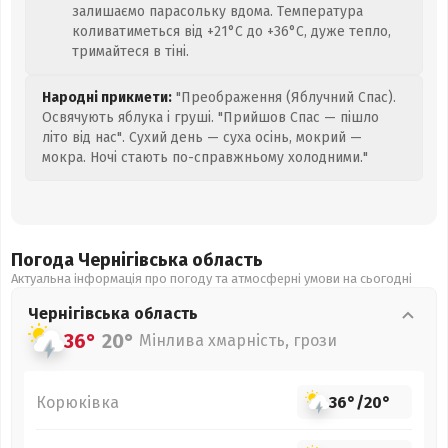
залишаємо парасольку вдома. Температура
коливатиметься від +21°C до +36°C, дуже тепло,
тримайтеся в тіні.
Народні прикмети:
"Преображення (Яблучний Спас).
Освячують яблука і груші. "Прийшов Спас — пішло
літо від нас". Сухий день — суха осінь, мокрий —
мокра. Ночі стають по-справжньому холодними."
Погода Чернігівська
область
Актуальна інформація про погоду та атмосферні умови на сьогодні
Чернігівська
область
36°
20°
Мінлива хмарність, грози
Корюківка
36°
/
20°