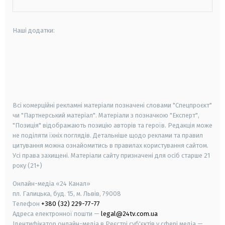
Наші додатки:
android
apple
smart tv
samsung smart tv
Всі комерційні рекламні матеріали позначені словами "Спецпроєкт"
чи "Партнерський матеріал". Матеріали з позначкою "Експерт",
"Позиція" відображають позицію авторів та героїв. Редакція може
не поділяти їхніх поглядів. Детальніше щодо реклами та правил
цитування можна ознайомитись в правилах користування сайтом.
Усі права захищені.
Матеріали сайту призначені для осіб старше
21
року (21+)
Онлайн-медіа «24 Канал»
пл. Галицька, буд. 15, м. Львів, 79008
Телефон
+380 (32) 229-77-77
Адреса електронної пошти —
legal@24tv.com.ua
Ідентифікатор онлайн-медіа в Реєстрі суб'єктів у сфері медіа —