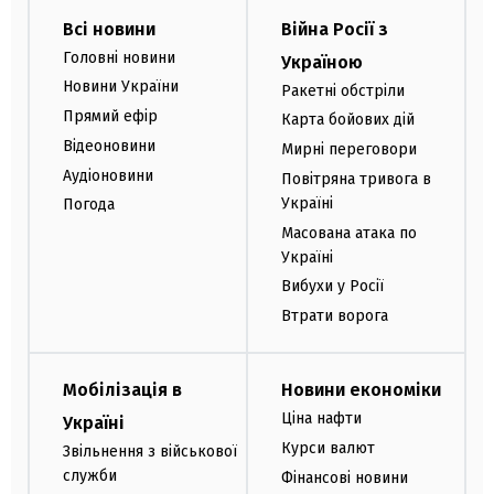
Всі новини
Війна Росії з
Головні новини
Україною
Новини України
Ракетні обстріли
Прямий ефір
Карта бойових дій
Відеоновини
Мирні переговори
Аудіоновини
Повітряна тривога в
Україні
Погода
Масована атака по
Україні
Вибухи у Росії
Втрати ворога
Мобілізація в
Новини економіки
Ціна нафти
Україні
Курси валют
Звільнення з військової
служби
Фінансові новини