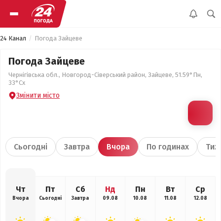
24 Канал
Погода Зайцеве
Погода Зайцеве
Чернігівська обл., Новгород-Сіверський район, Зайцеве, 51.59°Пн,
33°Сх
Змінити місто
Сьогодні
Завтра
Вчора
По годинах
Тиж
Чт
Пт
Сб
Нд
Пн
Вт
Ср
Вчора
Сьогодні
Завтра
09.08
10.08
11.08
12.08