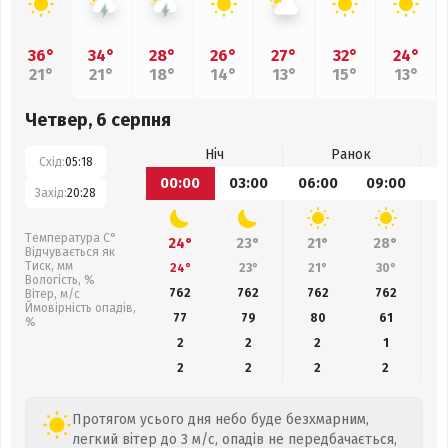
36°
34°
28°
26°
27°
32°
24°
21°
21°
18°
14°
13°
15°
13°
Четвер, 6 серпня
Ніч
Ранок
Схід:
05:18
00:00
03:00
06:00
09:00
1
Захід:
20:28
Температура С°
24°
23°
21°
28°
Відчувається як
Тиск, мм
24°
23°
21°
30°
Вологість, %
762
762
762
762
Вітер, м/с
Ймовірність опадів,
77
79
80
61
%
2
2
2
1
2
2
2
2
Протягом усього дня небо буде безхмарним,
легкий вітер до 3 м/с, опадів не передбачається,