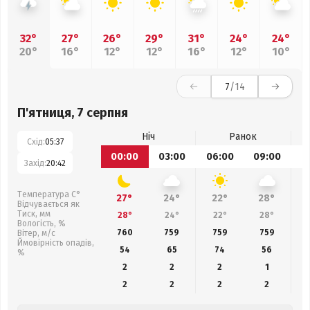
32°
27°
26°
29°
31°
24°
24°
20°
16°
12°
12°
16°
12°
10°
7
/14
П'ятниця, 7 серпня
Ніч
Ранок
Схід:
05:37
00:00
03:00
06:00
09:00
1
Захід:
20:42
Температура С°
27°
24°
22°
28°
Відчувається як
Тиск, мм
28°
24°
22°
28°
Вологість, %
760
759
759
759
Вітер, м/с
Ймовірність опадів,
54
65
74
56
%
2
2
2
1
2
2
2
2