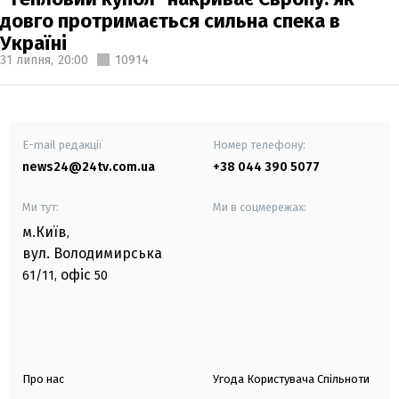
довго протримається сильна спека в
Україні
31 липня,
20:00
10914
E-mail редакції
Номер телефону:
news24@24tv.com.ua
+38 044 390 5077
Ми тут:
Ми в соцмережах:
м.Київ
,
вул. Володимирська
офіс
61/11,
50
Про нас
Угода Користувача Спільноти