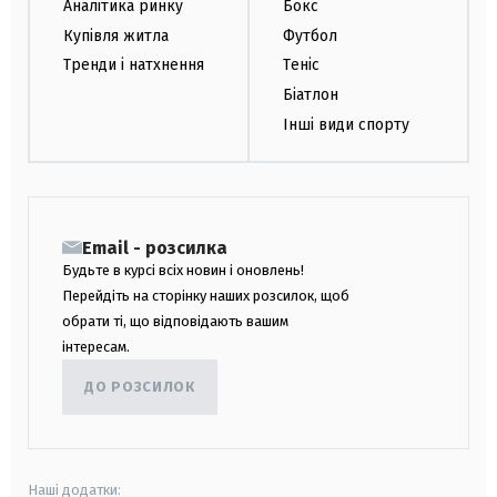
Аналітика ринку
Бокс
Купівля житла
Футбол
Тренди і натхнення
Теніс
Біатлон
Інші види спорту
Email - розсилка
Будьте в курсі всіх новин і оновлень!
Перейдіть на сторінку наших розсилок, щоб
обрати ті, що відповідають вашим
інтересам.
ДО РОЗСИЛОК
Наші додатки: