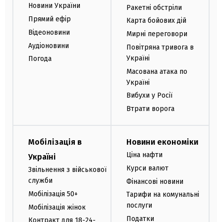
Новини України
Ракетні обстріли
Прямий ефір
Карта бойових дій
Відеоновини
Мирні переговори
Аудіоновини
Повітряна тривога в
Україні
Погода
Масована атака по
Україні
Вибухи у Росії
Втрати ворога
Мобілізація в
Новини економіки
Ціна нафти
Україні
Курси валют
Звільнення з військової
служби
Фінансові новини
Мобілізація 50+
Тарифи на комунальні
послуги
Мобілізація жінок
Податки
Контракт для 18-24-