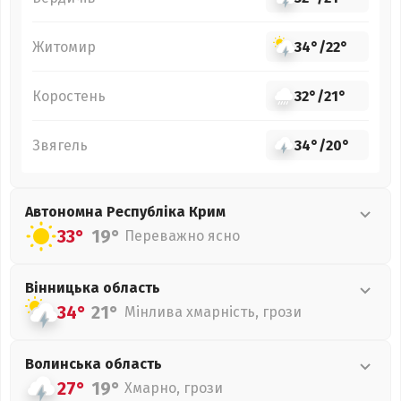
Житомир
34°
/
22°
Коростень
32°
/
21°
Звягель
34°
/
20°
Автономна Республіка Крим
33°
19°
Переважно ясно
Вінницька
область
34°
21°
Мінлива хмарність, грози
Волинська
область
27°
19°
Хмарно, грози