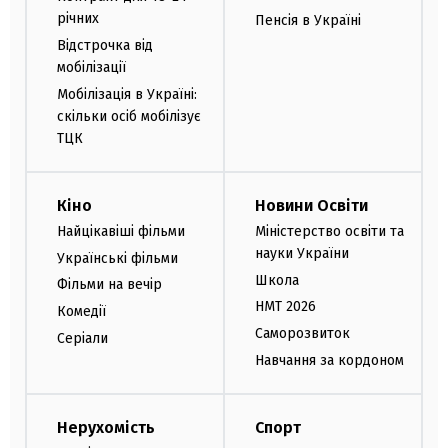
річних
Пенсія в Україні
Відстрочка від
мобілізації
Мобілізація в Україні:
скільки осіб мобілізує
ТЦК
Кіно
Новини Освіти
Найцікавіші фільми
Міністерство освіти та
науки України
Українські фільми
Школа
Фільми на вечір
НМТ 2026
Комедії
Саморозвиток
Серіали
Навчання за кордоном
Нерухомість
Спорт