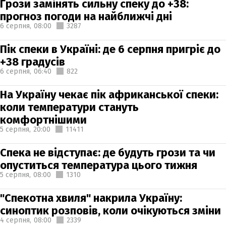
Грози замінять сильну спеку до +38:
прогноз погоди на найближчі дні
6 серпня,
08:00
3287
Пік спеки в Україні: де 6 серпня пригріє до
+38 градусів
6 серпня,
06:40
822
На Україну чекає пік африканської спеки:
коли температури стануть
комфортнішими
5 серпня,
20:00
11411
Спека не відступає: де будуть грози та чи
опуститься температура цього тижня
5 серпня,
08:00
1310
"Спекотна хвиля" накрила Україну:
синоптик розповів, коли очікуються зміни
4 серпня,
08:00
2339