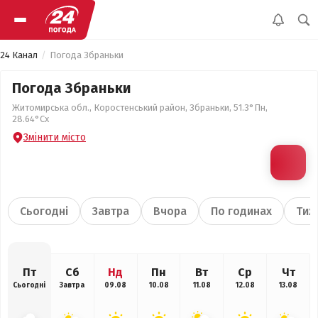
24 Канал
Погода Збраньки
Погода Збраньки
Житомирська обл., Коростенський район, Збраньки, 51.3°Пн,
28.64°Сх
Змінити місто
Сьогодні
Завтра
Вчора
По годинах
Тиж
Пт
Сб
Нд
Пн
Вт
Ср
Чт
Сьогодні
Завтра
09.08
10.08
11.08
12.08
13.08