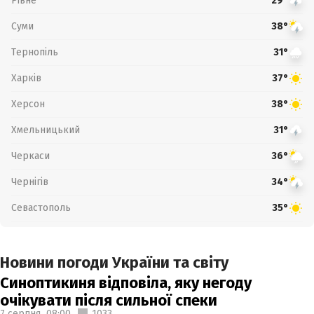
Рівне
29°
Суми
38°
Тернопіль
31°
Харків
37°
Херсон
38°
Хмельницький
31°
Черкаси
36°
Чернігів
34°
Севастополь
35°
Новини погоди України та світу
Синоптикиня відповіла, яку негоду
очікувати після сильної спеки
7 серпня,
08:00
1033