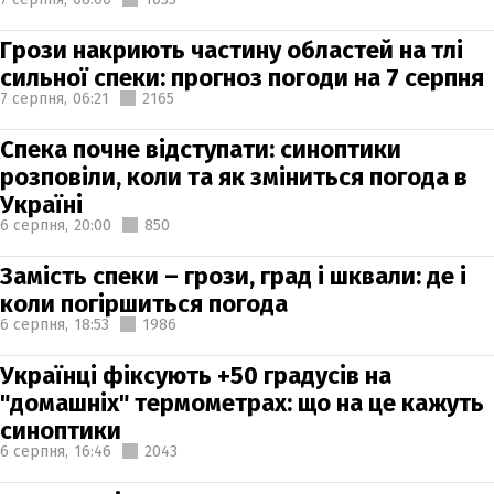
Грози накриють частину областей на тлі
сильної спеки: прогноз погоди на 7 серпня
7 серпня,
06:21
2165
Спека почне відступати: синоптики
розповіли, коли та як зміниться погода в
Україні
6 серпня,
20:00
850
Замість спеки – грози, град і шквали: де і
коли погіршиться погода
6 серпня,
18:53
1986
Українці фіксують +50 градусів на
"домашніх" термометрах: що на це кажуть
синоптики
6 серпня,
16:46
2043