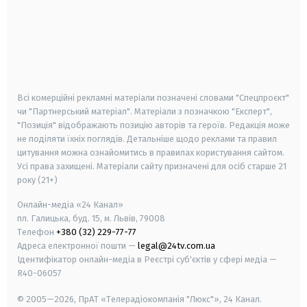
android
apple
smart tv
samsung smart tv
Всі комерційні рекламні матеріали позначені словами "Спецпроєкт"
чи "Партнерський матеріал". Матеріали з позначкою "Експерт",
"Позиція" відображають позицію авторів та героїв. Редакція може
не поділяти їхніх поглядів. Детальніше щодо реклами та правил
цитування можна ознайомитись в правилах користування сайтом.
Усі права захищені.
Матеріали сайту призначені для осіб старше
21
року (21+)
Онлайн-медіа «24 Канал»
пл. Галицька, буд. 15, м. Львів, 79008
Телефон
+380 (32) 229-77-77
Адреса електронної пошти —
legal@24tv.com.ua
Ідентифікатор онлайн-медіа в Реєстрі суб'єктів у сфері медіа —
R40-06057
© 2005—2026,
ПрАТ «Телерадіокомпанія "Люкс"», 24 Канал.