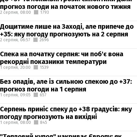
прогноз погоди на початок нового тижня
2 серпня,
08:00
1793
Дощитиме лише на Заході, але припече до
+35: яку погоду прогнозують на 2 серпня
2 серпня,
06:57
2696
Спека на початку серпня: чи поб'є вона
рекордні показники температури
1 серпня,
20:00
1539
Без опадів, але із сильною спекою до +37:
прогноз погоди на 1 серпня
1 серпня,
09:05
657
Серпень приніс спеку до +38 градусів: яку
погоду прогнозують на вихідні
1 серпня,
08:00
845
"Тепловий купол" накриває Європу: як