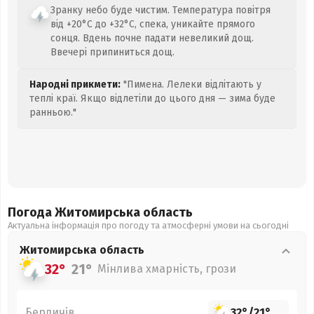
Зранку небо буде чистим. Температура повітря
від +20°C до +32°C, спека, уникайте прямого
сонця. Вдень почне падати невеликий дощ.
Ввечері припиниться дощ.
Народні прикмети:
"Пимена. Лелеки відлітають у
теплі краї. Якщо відлетіли до цього дня — зима буде
ранньою."
Погода Житомирська
область
Актуальна інформація про погоду та атмосферні умови на сьогодні
Житомирська
область
32°
21°
Мінлива хмарність, грози
Бердичів
32°
/
21°