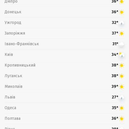
Дніпро
36°
Донецьк
36°
Ужгород
32°
Запоріжжя
37°
Івано-Франківськ
31°
Київ
34°
Кропивницький
38°
Луганськ
38°
Миколаїв
39°
Львів
27°
Одеса
35°
Полтава
36°