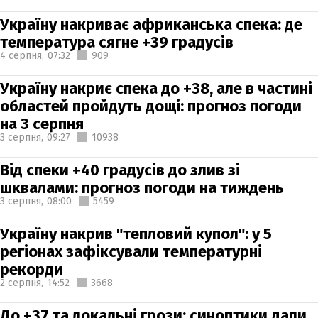
Україну накриває африканська спека: де
температура сягне +39 градусів
4 серпня,
07:32
909
Україну накриє спека до +38, але в частині
областей пройдуть дощі: прогноз погоди
на 3 серпня
3 серпня,
09:27
10938
Від спеки +40 градусів до злив зі
шквалами: прогноз погоди на тиждень
3 серпня,
08:00
5459
Україну накрив "тепловий купол": у 5
регіонах зафіксували температурні
рекорди
2 серпня,
14:52
3668
До +37 та локальні грози: синоптики дали