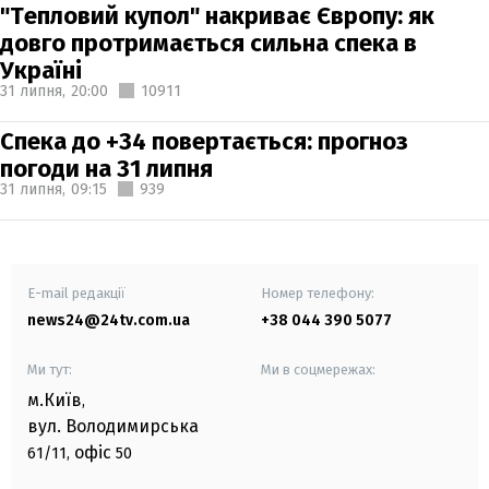
"Тепловий купол" накриває Європу: як
довго протримається сильна спека в
Україні
31 липня,
20:00
10911
Спека до +34 повертається: прогноз
погоди на 31 липня
31 липня,
09:15
939
E-mail редакції
Номер телефону:
news24@24tv.com.ua
+38 044 390 5077
Ми тут:
Ми в соцмережах:
м.Київ
,
вул. Володимирська
офіс
61/11,
50