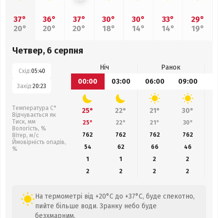
37°
36°
37°
30°
30°
33°
29°
20°
20°
20°
18°
14°
14°
19°
Четвер, 6 серпня
Ніч
Ранок
Схід:
05:40
00:00
03:00
06:00
09:00
1
Захід:
20:23
Температура С°
25°
22°
21°
30°
Відчувається як
Тиск, мм
25°
22°
21°
30°
Вологість, %
762
762
762
762
Вітер, м/с
Ймовірність опадів,
54
62
66
46
%
1
1
2
2
2
2
2
2
На термометрі від +20°C до +37°C, буде спекотно,
пийте більше води. Зранку небо буде
безхмарним.