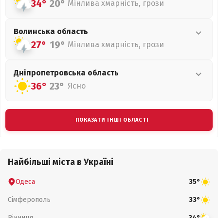
34°
20°
Мінлива хмарність, грози
Волинська
область
27°
19°
Мінлива хмарність, грози
Дніпропетровська
область
36°
23°
Ясно
ПОКАЗАТИ ІНШІ ОБЛАСТІ
Найбільші міста в Україні
Одеса
35°
Сімферополь
33°
Вінниця
34°