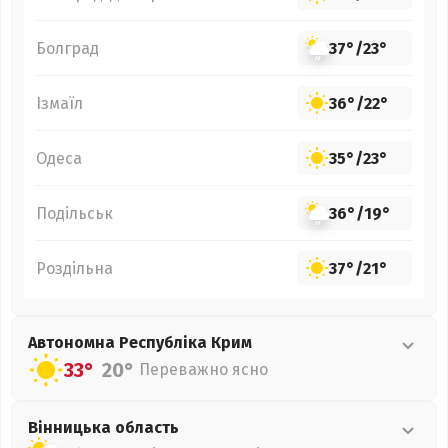
Болград
37°
/
23°
Ізмаїл
36°
/
22°
Одеса
35°
/
23°
Подільськ
36°
/
19°
Роздільна
37°
/
21°
Автономна Республіка Крим
33°
20°
Переважно ясно
Вінницька
область