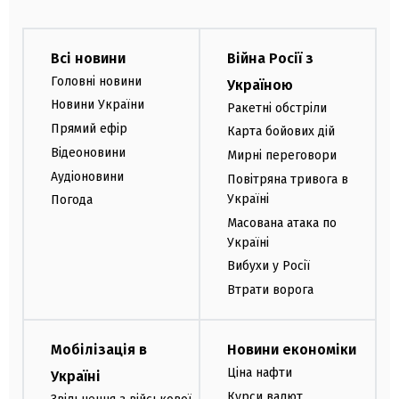
Всі новини
Війна Росії з
Головні новини
Україною
Новини України
Ракетні обстріли
Прямий ефір
Карта бойових дій
Відеоновини
Мирні переговори
Аудіоновини
Повітряна тривога в
Україні
Погода
Масована атака по
Україні
Вибухи у Росії
Втрати ворога
Мобілізація в
Новини економіки
Ціна нафти
Україні
Курси валют