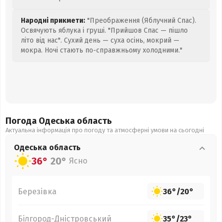
Народні прикмети:
"Преображення (Яблучний Спас).
Освячують яблука і груші. "Прийшов Спас — пішло
літо від нас". Сухий день — суха осінь, мокрий —
мокра. Ночі стають по-справжньому холодними."
Погода Одеська
область
Актуальна інформація про погоду та атмосферні умови на сьогодні
Одеська
область
36°
20°
Ясно
Березівка
36°
/
20°
Білгород-Дністровський
35°
/
23°