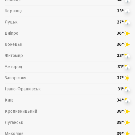
Чернівці
33°
Луцьк
27°
Дніпро
36°
Донецьк
36°
Житомир
33°
Ужгород
31°
Запоріжжя
37°
Івано-Франківськ
31°
Київ
34°
Кропивницький
38°
Луганськ
38°
Миколаїв
39°