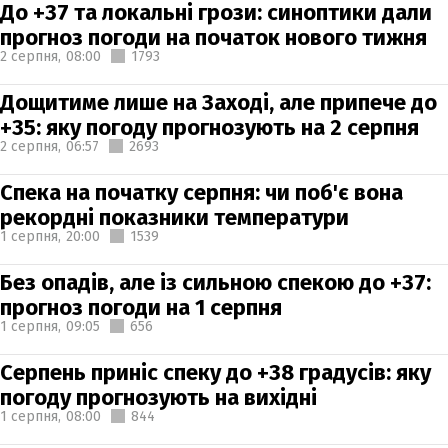
До +37 та локальні грози: синоптики дали
прогноз погоди на початок нового тижня
2 серпня,
08:00
1793
Дощитиме лише на Заході, але припече до
+35: яку погоду прогнозують на 2 серпня
2 серпня,
06:57
2693
Спека на початку серпня: чи поб'є вона
рекордні показники температури
1 серпня,
20:00
1539
Без опадів, але із сильною спекою до +37:
прогноз погоди на 1 серпня
1 серпня,
09:05
656
Серпень приніс спеку до +38 градусів: яку
погоду прогнозують на вихідні
1 серпня,
08:00
844