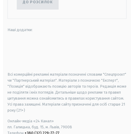
ДО РОЗСИЛОК
Наші додатки:
android
apple
smart tv
samsung smart tv
Всі комерційні рекламні матеріали позначені словами "Спецпроєкт"
чи "Партнерський матеріал". Матеріали з позначкою "Експерт",
"Позиція" відображають позицію авторів та героїв. Редакція може
не поділяти їхніх поглядів. Детальніше щодо реклами та правил
цитування можна ознайомитись в правилах користування сайтом.
Усі права захищені.
Матеріали сайту призначені для осіб старше
21
року (21+)
Онлайн-медіа «24 Канал»
пл. Галицька, буд. 15, м. Львів, 79008
Телефон
+380 (32) 229-77-77