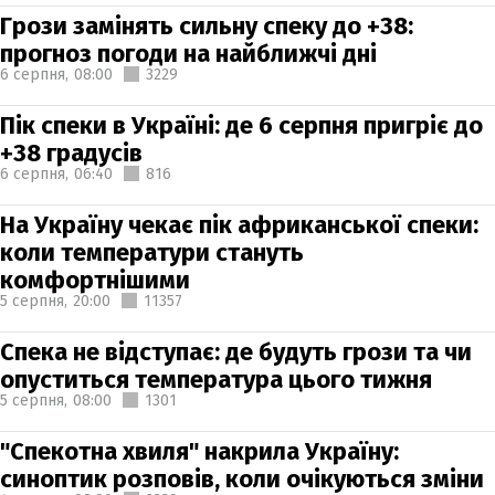
Грози замінять сильну спеку до +38:
прогноз погоди на найближчі дні
6 серпня,
08:00
3229
Пік спеки в Україні: де 6 серпня пригріє до
+38 градусів
6 серпня,
06:40
816
На Україну чекає пік африканської спеки:
коли температури стануть
комфортнішими
5 серпня,
20:00
11357
Спека не відступає: де будуть грози та чи
опуститься температура цього тижня
5 серпня,
08:00
1301
"Спекотна хвиля" накрила Україну:
синоптик розповів, коли очікуються зміни