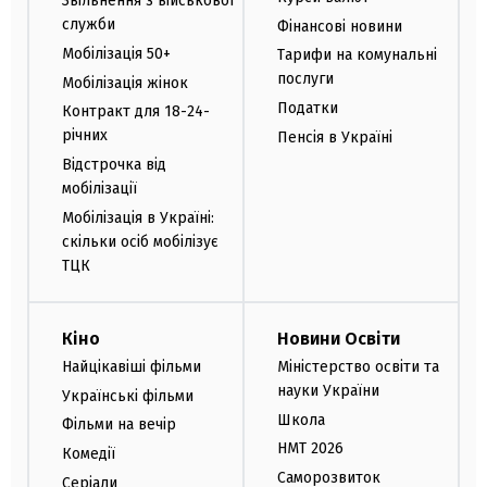
Звільнення з військової
служби
Фінансові новини
Мобілізація 50+
Тарифи на комунальні
послуги
Мобілізація жінок
Податки
Контракт для 18-24-
річних
Пенсія в Україні
Відстрочка від
мобілізації
Мобілізація в Україні:
скільки осіб мобілізує
ТЦК
Кіно
Новини Освіти
Найцікавіші фільми
Міністерство освіти та
науки України
Українські фільми
Школа
Фільми на вечір
НМТ 2026
Комедії
Саморозвиток
Серіали