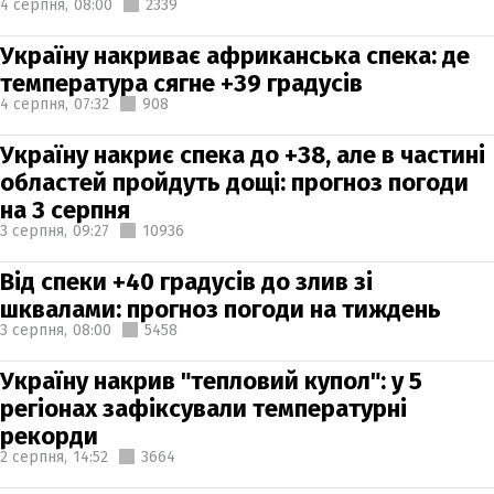
4 серпня,
08:00
2339
Україну накриває африканська спека: де
температура сягне +39 градусів
4 серпня,
07:32
908
Україну накриє спека до +38, але в частині
областей пройдуть дощі: прогноз погоди
на 3 серпня
3 серпня,
09:27
10936
Від спеки +40 градусів до злив зі
шквалами: прогноз погоди на тиждень
3 серпня,
08:00
5458
Україну накрив "тепловий купол": у 5
регіонах зафіксували температурні
рекорди
2 серпня,
14:52
3664