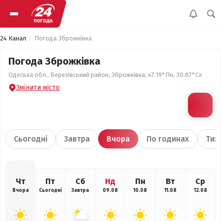
24 Канал
Погода Зброжківка
Погода Зброжківка
Одеська обл., Березівський район, Зброжківка, 47.19°Пн, 30.87°Сх
Змінити місто
Сьогодні
Завтра
Вчора
По годинах
Тиж
Чт
Пт
Сб
Нд
Пн
Вт
Ср
Вчора
Сьогодні
Завтра
09.08
10.08
11.08
12.08