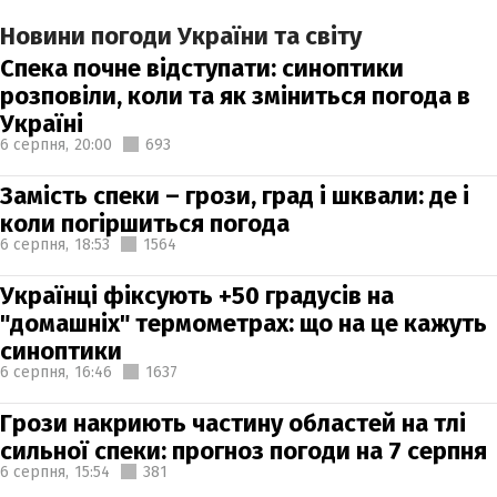
Новини погоди України та світу
Спека почне відступати: синоптики
розповіли, коли та як зміниться погода в
Україні
6 серпня,
20:00
693
Замість спеки – грози, град і шквали: де і
коли погіршиться погода
6 серпня,
18:53
1564
Українці фіксують +50 градусів на
"домашніх" термометрах: що на це кажуть
синоптики
6 серпня,
16:46
1637
Грози накриють частину областей на тлі
сильної спеки: прогноз погоди на 7 серпня
6 серпня,
15:54
381