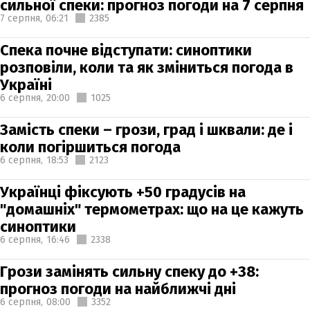
сильної спеки: прогноз погоди на 7 серпня
7 серпня,
06:21
2385
Спека почне відступати: синоптики
розповіли, коли та як зміниться погода в
Україні
6 серпня,
20:00
1025
Замість спеки – грози, град і шквали: де і
коли погіршиться погода
6 серпня,
18:53
2123
Українці фіксують +50 градусів на
"домашніх" термометрах: що на це кажуть
синоптики
6 серпня,
16:46
2338
Грози замінять сильну спеку до +38:
прогноз погоди на найближчі дні
6 серпня,
08:00
3352