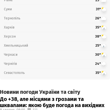
Рівне
25°
Суми
31°
Тернопіль
26°
Харків
35°
Херсон
38°
Хмельницький
25°
Черкаси
30°
Чернігів
24°
Севастополь
35°
Новини погоди України та світу
До +38, але місцями з грозами та
шквалами: якою буде погода на вихідних
8 серпня,
08:00
111