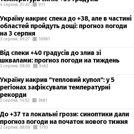
4 серпня,
07:32
911
Україну накриє спека до +38, але в частині
областей пройдуть дощі: прогноз погоди
на 3 серпня
3 серпня,
09:27
10981
Від спеки +40 градусів до злив зі
шквалами: прогноз погоди на тиждень
3 серпня,
08:00
5462
Україну накрив "тепловий купол": у 5
регіонах зафіксували температурні
рекорди
2 серпня,
14:52
3681
До +37 та локальні грози: синоптики дали
прогноз погоди на початок нового тижня
2 серпня,
08:00
1793