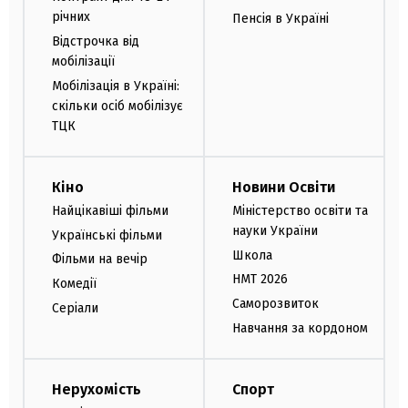
річних
Пенсія в Україні
Відстрочка від
мобілізації
Мобілізація в Україні:
скільки осіб мобілізує
ТЦК
Кіно
Новини Освіти
Найцікавіші фільми
Міністерство освіти та
науки України
Українські фільми
Школа
Фільми на вечір
НМТ 2026
Комедії
Саморозвиток
Серіали
Навчання за кордоном
Нерухомість
Спорт