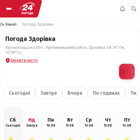
24 Канал
Погода Здорівка
Погода Здорівка
Кіровоградська обл., Кропивницький район, Здорівка, 48.34°Пн,
32.56°Сх
Змінити місто
Сьогодні
Завтра
Вчора
По годинах
Тиж
Сб
Нд
Пн
Вт
Ср
Чт
Пт
Сьогодні
Завтра
10.08
11.08
12.08
13.08
14.08