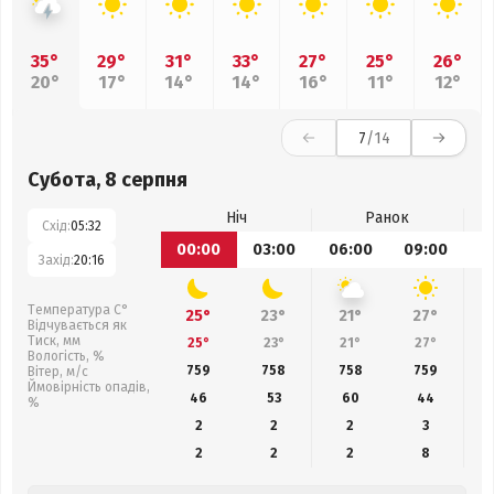
35°
29°
31°
33°
27°
25°
26°
20°
17°
14°
14°
16°
11°
12°
7
/14
Субота, 8 серпня
Ніч
Ранок
Схід:
05:32
00:00
03:00
06:00
09:00
1
Захід:
20:16
Температура С°
25°
23°
21°
27°
Відчувається як
Тиск, мм
25°
23°
21°
27°
Вологість, %
759
758
758
759
Вітер, м/с
Ймовірність опадів,
46
53
60
44
%
2
2
2
3
2
2
2
8