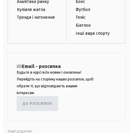
Аналітика ринку
Бокс
Купівля житла
Футбол
Тренди і натхнення
Теніс
Біатлон
Інші види спорту
Email - розсилка
Будьте в курсі всіх новин і оновлень!
Перейдіть на сторінку наших розсилок, щоб
обрати ті, що відповідають вашим
інтересам.
ДО РОЗСИЛОК
Наші додатки: