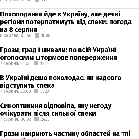
Похолодання йде в Україну, але деякі
регіони потерпатимуть від спеки: погода
на 8 серпня
8 серпня,
06:46
1088
Грози, град і шквали: по всій Україні
оголосили штормове попередження
7 серпня,
21:00
1811
В Україні дещо похолодає: як надовго
відступить спека
7 серпня,
20:00
5523
Синоптикиня відповіла, яку негоду
очікувати після сильної спеки
7 серпня,
08:00
2433
Грози накриють частину областей на тлі