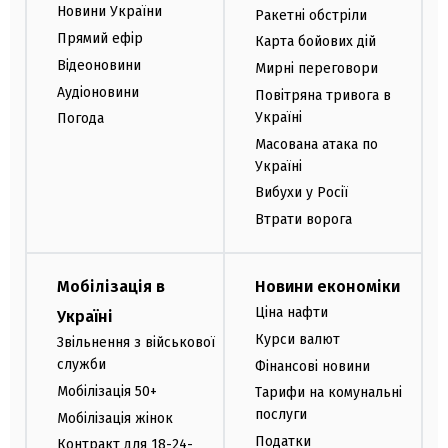
Новини України
Ракетні обстріли
Прямий ефір
Карта бойових дій
Відеоновини
Мирні переговори
Аудіоновини
Повітряна тривога в
Україні
Погода
Масована атака по
Україні
Вибухи у Росії
Втрати ворога
Мобілізація в
Новини економіки
Ціна нафти
Україні
Курси валют
Звільнення з військової
служби
Фінансові новини
Мобілізація 50+
Тарифи на комунальні
послуги
Мобілізація жінок
Податки
Контракт для 18-24-