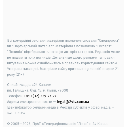
android
apple
smart tv
samsung smart tv
Всі комерційні рекламні матеріали позначені словами "Спецпроєкт"
чи "Партнерський матеріал". Матеріали з позначкою "Експерт",
"Позиція" відображають позицію авторів та героїв. Редакція може
не поділяти їхніх поглядів. Детальніше щодо реклами та правил
цитування можна ознайомитись в правилах користування сайтом.
Усі права захищені.
Матеріали сайту призначені для осіб старше
21
року (21+)
Онлайн-медіа «24 Канал»
пл. Галицька, буд. 15, м. Львів, 79008
Телефон
+380 (32) 229-77-77
Адреса електронної пошти —
legal@24tv.com.ua
Ідентифікатор онлайн-медіа в Реєстрі суб'єктів у сфері медіа —
R40-06057
© 2005—2026,
ПрАТ «Телерадіокомпанія "Люкс"», 24 Канал.