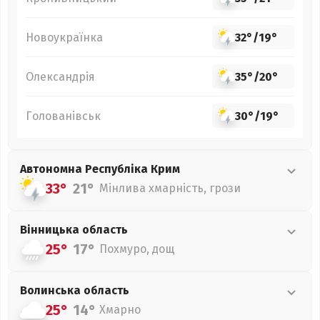
Новоукраїнка
32°
/
19°
Олександрія
35°
/
20°
Голованівськ
30°
/
19°
Автономна Республіка Крим
33°
21°
Мінлива хмарність, грози
Вінницька
область
25°
17°
Похмуро, дощ
Волинська
область
25°
14°
Хмарно