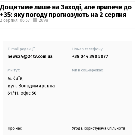
Дощитиме лише на Заході, але припече до
+35: яку погоду прогнозують на 2 серпня
2 серпня,
06:57
2698
E-mail редакції
Номер телефону:
news24@24tv.com.ua
+38 044 390 5077
Ми тут:
Ми в соцмережах:
м.Київ
,
вул. Володимирська
офіс
61/11,
50
Про нас
Угода Користувача Спільноти