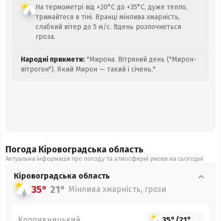
На термометрі від +20°C до +35°C, дуже тепло,
тримайтеся в тіні. Вранці мінлива хмарність,
слабкий вітер до 5 м/с. Вдень розпочнеться
гроза.
Народні прикмети:
"Мирона. Вітряний день ("Мирон-
вітрогон"). Який Мирон — такий і січень."
Погода Кіровоградська
область
Актуальна інформація про погоду та атмосферні умови на сьогодні
Кіровоградська
область
35°
21°
Мінлива хмарність, грози
Кропивницький
35°
/
21°