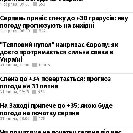
1 серпня,
09:05
653
Серпень приніс спеку до +38 градусів: яку
погоду прогнозують на вихідні
1 серпня,
08:00
842
"Тепловий купол" накриває Європу: як
довго протримається сильна спека в
Україні
31 липня,
20:00
10906
Спека до +34 повертається: прогноз
погоди на 31 липня
31 липня,
09:15
934
На Заході припече до +35: якою буде
погода на початку серпня
31 липня,
08:00
428
Чи дощитиме на початку серпня під час