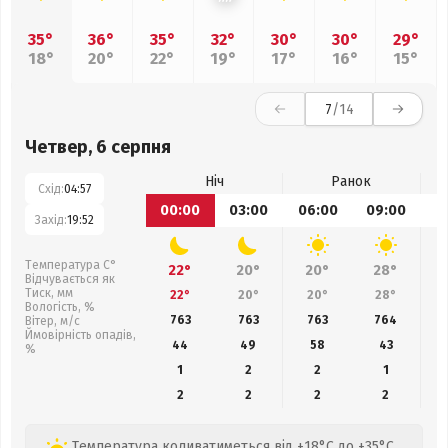
35°
36°
35°
32°
30°
30°
29°
18°
20°
22°
19°
17°
16°
15°
7
/14
Четвер, 6 серпня
Ніч
Ранок
Схід:
04:57
00:00
03:00
06:00
09:00
1
Захід:
19:52
Температура С°
22°
20°
20°
28°
Відчувається як
Тиск, мм
22°
20°
20°
28°
Вологість, %
763
763
763
764
Вітер, м/с
Ймовірність опадів,
44
49
58
43
%
1
2
2
1
2
2
2
2
Температура коливатиметься від +18°C до +35°C,