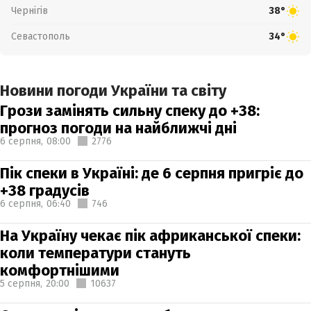
Чернігів
38°
Севастополь
34°
Новини погоди України та світу
Грози замінять сильну спеку до +38:
прогноз погоди на найближчі дні
6 серпня,
08:00
2776
Пік спеки в Україні: де 6 серпня пригріє до
+38 градусів
6 серпня,
06:40
746
На Україну чекає пік африканської спеки:
коли температури стануть
комфортнішими
5 серпня,
20:00
10637