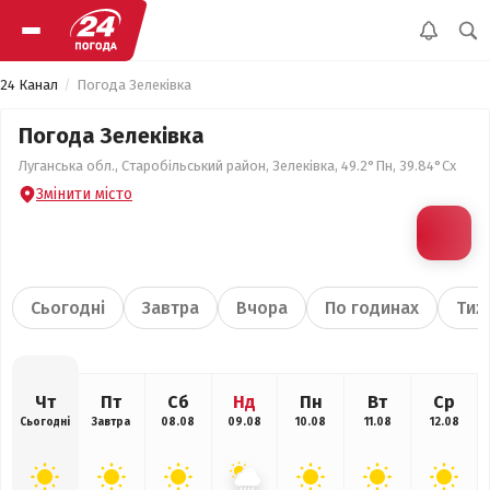
24 Канал
Погода Зелеківка
Погода Зелеківка
Луганська обл., Старобільський район, Зелеківка, 49.2°Пн, 39.84°Сх
Змінити місто
Сьогодні
Завтра
Вчора
По годинах
Тиж
Чт
Пт
Сб
Нд
Пн
Вт
Ср
Сьогодні
Завтра
08.08
09.08
10.08
11.08
12.08