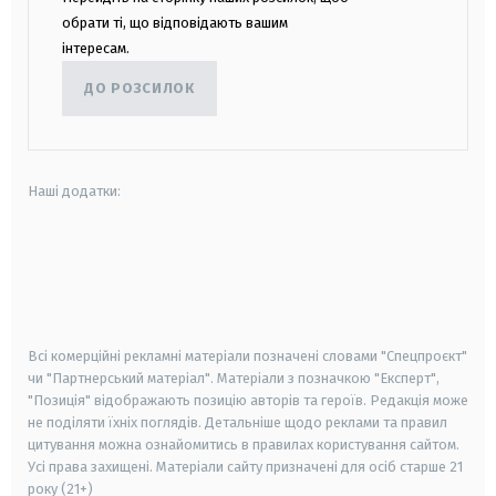
обрати ті, що відповідають вашим
інтересам.
ДО РОЗСИЛОК
Наші додатки:
android
apple
smart tv
samsung smart tv
Всі комерційні рекламні матеріали позначені словами "Спецпроєкт"
чи "Партнерський матеріал". Матеріали з позначкою "Експерт",
"Позиція" відображають позицію авторів та героїв. Редакція може
не поділяти їхніх поглядів. Детальніше щодо реклами та правил
цитування можна ознайомитись в правилах користування сайтом.
Усі права захищені.
Матеріали сайту призначені для осіб старше
21
року (21+)