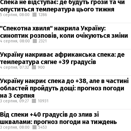
Спека не відступає: де будуть грози та чи
опуститься температура цього тижня
5 серпня,
08:00
1286
"Спекотна хвиля" накрила Україну:
синоптик розповів, коли очікуються зміни
4 серпня,
08:00
2321
Україну накриває африканська спека: де
температура сягне +39 градусів
4 серпня,
07:32
900
Україну накриє спека до +38, але в частині
областей пройдуть дощі: прогноз погоди
на 3 серпня
3 серпня,
09:27
10931
Від спеки +40 градусів до злив зі
шквалами: прогноз погоди на тиждень
3 серпня,
08:00
5453