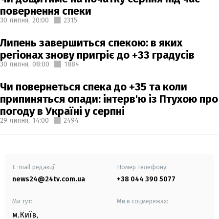
повернення спеки
30 липня,
20:00
2315
Липень завершиться спекою: в яких
регіонах знову пригріє до +33 градусів
30 липня,
08:00
1884
Чи повернеться спека до +35 та коли
припиняться опади: інтерв'ю із Птухою про
погоду в Україні у серпні
29 липня,
14:00
2494
E-mail редакції
Номер телефону:
news24@24tv.com.ua
+38 044 390 5077
Ми тут:
Ми в соцмережах:
м.Київ
,