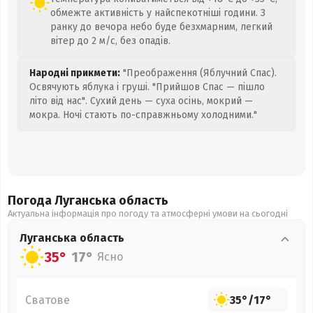
обмежте активність у найспекотніші години. З
ранку до вечора небо буде безхмарним, легкий
вітер до 2 м/с, без опадів.
Народні прикмети:
"Преображення (Яблучний Спас).
Освячують яблука і груші. "Прийшов Спас — пішло
літо від нас". Сухий день — суха осінь, мокрий —
мокра. Ночі стають по-справжньому холодними."
Погода Луганська
область
Актуальна інформація про погоду та атмосферні умови на сьогодні
Луганська
область
35°
17°
Ясно
Сватове
35°
/
17°