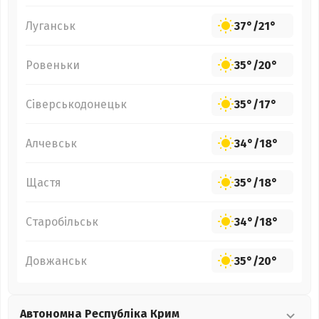
Луганськ
37°
/
21°
Ровеньки
35°
/
20°
Сіверськодонецьк
35°
/
17°
Алчевськ
34°
/
18°
Щастя
35°
/
18°
Старобільськ
34°
/
18°
Довжанськ
35°
/
20°
Автономна Республіка Крим