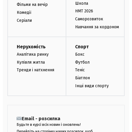
Школа
Фільми на вечір
НМТ 2026
Комедії
Саморозвиток
Серіали
Навчання за кордоном
Нерухомість
Спорт
Аналітика ринку
Бокс
Купівля житла
Футбол
Тренди і натхнення
Теніс
Біатлон
Інші види спорту
Email - розсилка
Будьте в курсі всіх новин і оновлень!
Перейдіть на сторінку наших розсилок, щоб