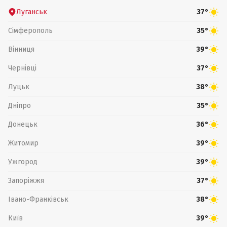
Луганськ
37°
Сімферополь
35°
Вінниця
39°
Чернівці
37°
Луцьк
38°
Дніпро
35°
Донецьк
36°
Житомир
39°
Ужгород
39°
Запоріжжя
37°
Івано-Франківськ
38°
Київ
39°