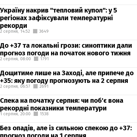
Україну накрив "тепловий купол": у 5
регіонах зафіксували температурні
рекорди
2 серпня,
14:52
3649
До +37 та локальні грози: синоптики дали
прогноз погоди на початок нового тижня
2 серпня,
08:00
1791
Дощитиме лише на Заході, але припече до
+35: яку погоду прогнозують на 2 серпня
2 серпня,
06:57
2691
Спека на початку серпня: чи поб'є вона
рекордні показники температури
1 серпня,
20:00
1538
Без опадів, але із сильною спекою до +37:
прогноз погоди на 1 серпня