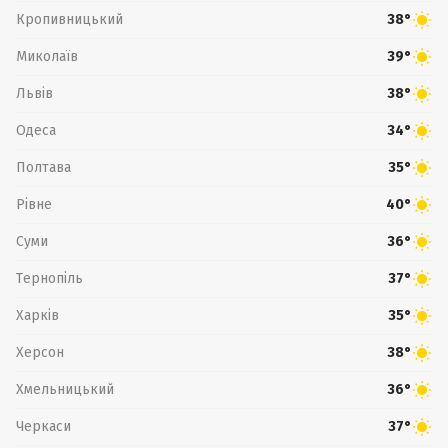
Кропивницький
38°
Миколаїв
39°
Львів
38°
Одеса
34°
Полтава
35°
Рівне
40°
Суми
36°
Тернопіль
37°
Харків
35°
Херсон
38°
Хмельницький
36°
Черкаси
37°