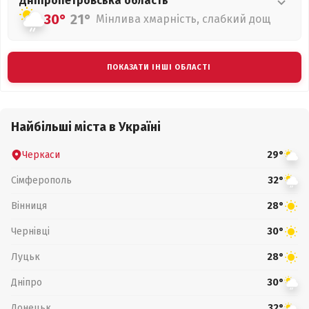
Дніпропетровська
область
30°
21°
Мінлива хмарність, слабкий дощ
ПОКАЗАТИ ІНШІ ОБЛАСТІ
Найбільші міста в Україні
Черкаси
29°
Сімферополь
32°
Вінниця
28°
Чернівці
30°
Луцьк
28°
Дніпро
30°
Донецьк
32°