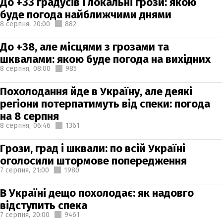
До +33 градусів і локальні грози: якою
буде погода найближчими днями
8 серпня,
20:00
882
До +38, але місцями з грозами та
шквалами: якою буде погода на вихідних
8 серпня,
08:00
985
Похолодання йде в Україну, але деякі
регіони потерпатимуть від спеки: погода
на 8 серпня
8 серпня,
06:46
1361
Грози, град і шквали: по всій Україні
оголосили штормове попередження
7 серпня,
21:00
1980
В Україні дещо похолодає: як надовго
відступить спека
7 серпня,
20:00
9461