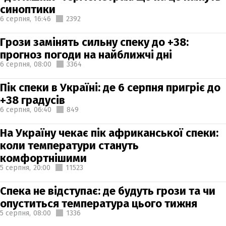
синоптики
6 серпня,
16:46
2392
Грози замінять сильну спеку до +38:
прогноз погоди на найближчі дні
6 серпня,
08:00
3364
Пік спеки в Україні: де 6 серпня пригріє до
+38 градусів
6 серпня,
06:40
849
На Україну чекає пік африканської спеки:
коли температури стануть
комфортнішими
5 серпня,
20:00
11523
Спека не відступає: де будуть грози та чи
опуститься температура цього тижня
5 серпня,
08:00
1336