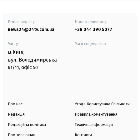
E-mail редакції
Номер телефону:
news24@24tv.com.ua
+38 044 390 5077
Ми тут:
Ми в соцмережах:
м.Київ
,
вул. Володимирська
офіс
61/11,
50
Про нас
Угода Користувача Спільноти
Редакція
Правила коментування
Редакційна політика
Технічна інформація
Про телеканал
Контакти