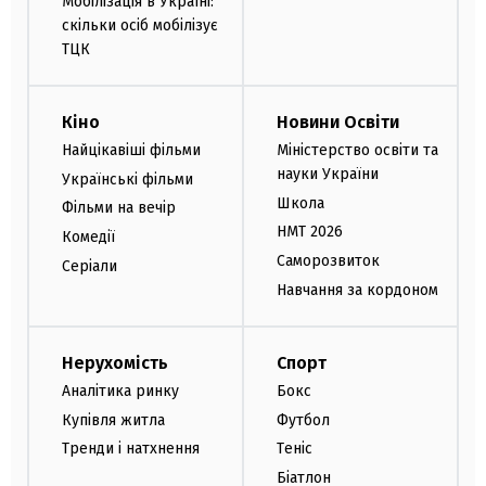
Мобілізація в Україні:
скільки осіб мобілізує
ТЦК
Кіно
Новини Освіти
Найцікавіші фільми
Міністерство освіти та
науки України
Українські фільми
Школа
Фільми на вечір
НМТ 2026
Комедії
Саморозвиток
Серіали
Навчання за кордоном
Нерухомість
Спорт
Аналітика ринку
Бокс
Купівля житла
Футбол
Тренди і натхнення
Теніс
Біатлон