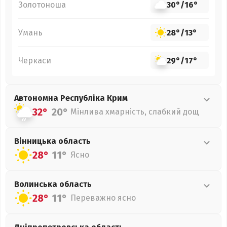
Золотоноша
30°
/
16°
Умань
28°
/
13°
Черкаси
29°
/
17°
Автономна Республіка Крим
32°
20°
Мінлива хмарність, слабкий дощ
Вінницька
область
28°
11°
Ясно
Волинська
область
28°
11°
Переважно ясно