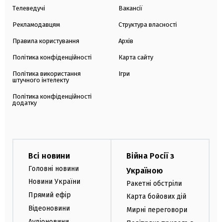
Телеведучі
Вакансії
Рекламодавцям
Структура власності
Правила користування
Архів
Політика конфіденційності
Карта сайту
Політика використання
Ігри
штучного інтелекту
Політика конфіденційності
додатку
Всі новини
Війна Росії з
Головні новини
Україною
Новини України
Ракетні обстріли
Прямий ефір
Карта бойових дій
Відеоновини
Мирні переговори
Аудіоновини