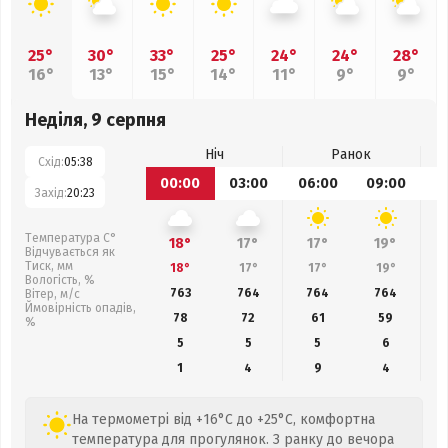
25°
30°
33°
25°
24°
24°
28°
16°
13°
15°
14°
11°
9°
9°
Неділя, 9 серпня
Ніч
Ранок
Схід:
05:38
00:00
03:00
06:00
09:00
1
Захід:
20:23
Температура С°
18°
17°
17°
19°
Відчувається як
Тиск, мм
18°
17°
17°
19°
Вологість, %
763
764
764
764
Вітер, м/с
Ймовірність опадів,
78
72
61
59
%
5
5
5
6
1
4
9
4
На термометрі від +16°C до +25°C, комфортна
температура для прогулянок. З ранку до вечора