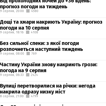
Від прохолодних ночей до +36 вдень:
прогноз погоди на тиждень
9 серпня,
20:00
4580
Дощі та хмари накриють Україну: прогноз
погоди на 10 серпня
9 серпня,
18:16
4108
Без сильної спеки: з якої погоди
розпочнеться наступний тиждень
9 серпня,
08:00
769
Частину України знову накриють грози:
погода на 9 серпня
9 серпня,
06:33
2424
Вулиці перетворилися на річки: негода
накрила одразу низку міст
8 серпня,
21:00
4799