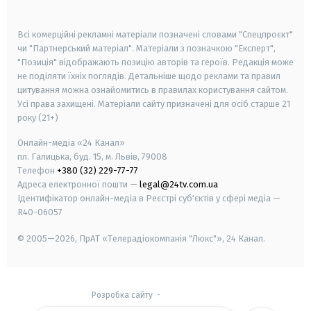
smart tv
samsung smart tv
Всі комерційні рекламні матеріали позначені словами "Спецпроєкт"
чи "Партнерський матеріал". Матеріали з позначкою "Експерт",
"Позиція" відображають позицію авторів та героїв. Редакція може
не поділяти їхніх поглядів. Детальніше щодо реклами та правил
цитування можна ознайомитись в правилах користування сайтом.
Усі права захищені.
Матеріали сайту призначені для осіб старше
21
року (21+)
Онлайн-медіа «24 Канал»
пл. Галицька, буд. 15, м. Львів, 79008
Телефон
+380 (32) 229-77-77
Адреса електронної пошти —
legal@24tv.com.ua
Ідентифікатор онлайн-медіа в Реєстрі суб'єктів у сфері медіа —
R40-06057
© 2005—2026,
ПрАТ «Телерадіокомпанія "Люкс"», 24 Канал.
Розробка сайту
-