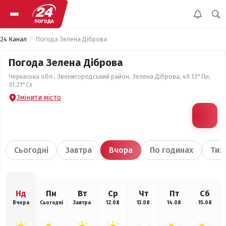
24 Канал
Погода Зелена Діброва
Погода Зелена Діброва
Черкаська обл., Звенигородський район, Зелена Діброва, 49.13°Пн,
31.21°Сх
Змінити місто
Сьогодні
Завтра
Вчора
По годинах
Тиж
Нд
Пн
Вт
Ср
Чт
Пт
Сб
Вчора
Сьогодні
Завтра
12.08
13.08
14.08
15.08