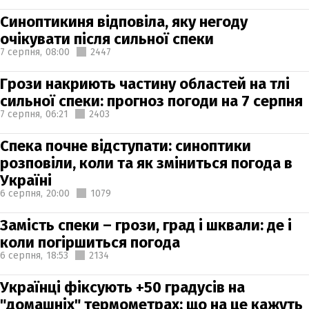
Синоптикиня відповіла, яку негоду
очікувати після сильної спеки
7 серпня,
08:00
2447
Грози накриють частину областей на тлі
сильної спеки: прогноз погоди на 7 серпня
7 серпня,
06:21
2403
Спека почне відступати: синоптики
розповіли, коли та як зміниться погода в
Україні
6 серпня,
20:00
1079
Замість спеки – грози, град і шквали: де і
коли погіршиться погода
6 серпня,
18:53
2134
Українці фіксують +50 градусів на
"домашніх" термометрах: що на це кажуть