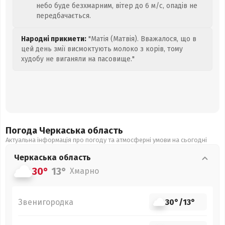
небо буде безхмарним, вітер до 6 м/с, опадів не
передбачається.
Народні прикмети:
"Матія (Матвія). Вважалося, що в
цей день змії висмоктують молоко з корів, тому
худобу не виганяли на пасовище."
Погода Черкаська
область
Актуальна інформація про погоду та атмосферні умови на сьогодні
Черкаська
область
30°
13°
Хмарно
Звенигородка
30°
/
13°