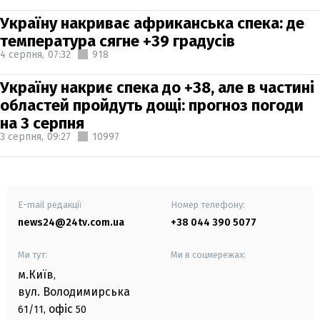
Україну накриває африканська спека: де
температура сягне +39 градусів
4 серпня,
07:32
918
Україну накриє спека до +38, але в частині
областей пройдуть дощі: прогноз погоди
на 3 серпня
3 серпня,
09:27
10997
E-mail редакції
Номер телефону:
news24@24tv.com.ua
+38 044 390 5077
Ми тут:
Ми в соцмережах:
м.Київ
,
вул. Володимирська
офіс
61/11,
50