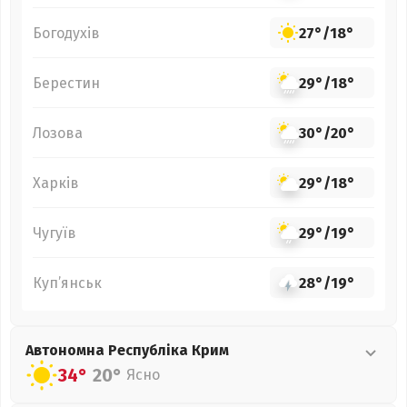
Богодухів
27°
/
18°
Берестин
29°
/
18°
Лозова
30°
/
20°
Харків
29°
/
18°
Чугуїв
29°
/
19°
Куп’янськ
28°
/
19°
Автономна Республіка Крим
34°
20°
Ясно