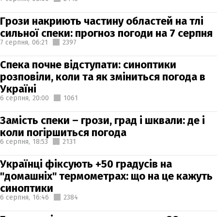
Грози накриють частину областей на тлі
сильної спеки: прогноз погоди на 7 серпня
7 серпня,
06:21
2397
Спека почне відступати: синоптики
розповіли, коли та як зміниться погода в
Україні
6 серпня,
20:00
1061
Замість спеки – грози, град і шквали: де і
коли погіршиться погода
6 серпня,
18:53
2131
Українці фіксують +50 градусів на
"домашніх" термометрах: що на це кажуть
синоптики
6 серпня,
16:46
2384