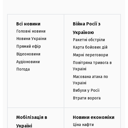
Всі новини
Війна Росії з
Головні новини
Україною
Новини України
Ракетні обстріли
Прямий ефір
Карта бойових дій
Відеоновини
Мирні переговори
Аудіоновини
Повітряна тривога в
Україні
Погода
Масована атака по
Україні
Вибухи у Росії
Втрати ворога
Мобілізація в
Новини економіки
Ціна нафти
Україні