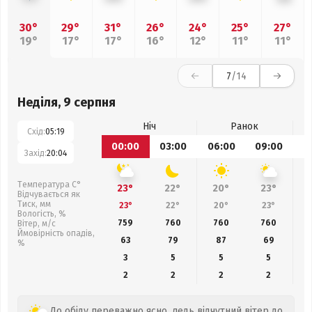
30°
29°
31°
26°
24°
25°
27°
19°
17°
17°
16°
12°
11°
11°
7
/14
Неділя, 9 серпня
Ніч
Ранок
Схід:
05:19
00:00
03:00
06:00
09:00
1
Захід:
20:04
Температура С°
23°
22°
20°
23°
Відчувається як
Тиск, мм
23°
22°
20°
23°
Вологість, %
759
760
760
760
Вітер, м/с
Ймовірність опадів,
63
79
87
69
%
3
5
5
5
2
2
2
2
До обіду переважно ясно, ледь відчутний вітер до