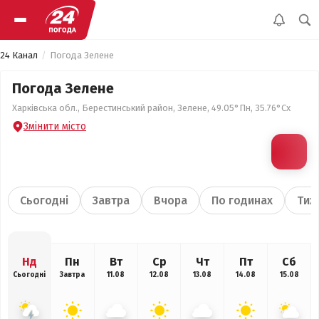
24 Канал
Погода Зелене
Погода Зелене
Харківська обл., Берестинський район, Зелене, 49.05°Пн, 35.76°Сх
Змінити місто
Сьогодні
Завтра
Вчора
По годинах
Тиж
Нд
Пн
Вт
Ср
Чт
Пт
Сб
Сьогодні
Завтра
11.08
12.08
13.08
14.08
15.08