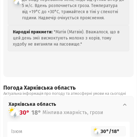
5 м/с. Вдень розпочнеться гроза. Температура
від +19°C до +30°C, тримайтеся в тіні у спекотні
години. Надвечір очікується прояснення.
Народні прикмети:
"Матія (Матвія). Вважалося, що в
цей день змії висмоктують молоко з корів, тому
худобу не виганяли на пасовище."
Погода Харківська
область
Актуальна інформація про погоду та атмосферні умови на сьогодні
Харківська
область
30°
18°
Мінлива хмарність, грози
Ізюм
30°
/
18°