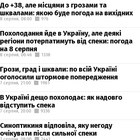
До +38, але місцями з грозами та
шквалами: якою буде погода на вихідних
8 серпня,
08:00
976
Похолодання йде в Україну, але деякі
регіони потерпатимуть від спеки: погода
на 8 серпня
8 серпня,
06:46
1338
Грози, град і шквали: по всій Україні
оголосили штормове попередження
7 серпня,
21:00
1961
В Україні дещо похолодає: як надовго
відступить спека
7 серпня,
20:00
9336
Синоптикиня відповіла, яку негоду
очікувати після сильної спеки
7 серпня,
08:00
2443