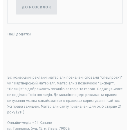
ДО РОЗСИЛОК
Наші додатки:
android
apple
smart tv
samsung smart tv
Всі комерційні рекламні матеріали позначені словами "Спецпроєкт"
чи "Партнерський матеріал". Матеріали з позначкою "Експерт",
"Позиція" відображають позицію авторів та героїв. Редакція може
не поділяти їхніх поглядів. Детальніше щодо реклами та правил
цитування можна ознайомитись в правилах користування сайтом.
Усі права захищені.
Матеріали сайту призначені для осіб старше
21
року (21+)
Онлайн-медіа «24 Канал»
пл. Галицька, буд. 15, м. Львів, 79008