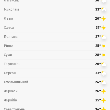
Луганськ
36°
Миколаїв
33°
Львів
26°
Одеса
31°
Полтава
27°
Рівне
25°
Суми
28°
Тернопіль
26°
Херсон
33°
Хмельницький
24°
Черкаси
26°
Чернігів
25°
Севастополь
34°