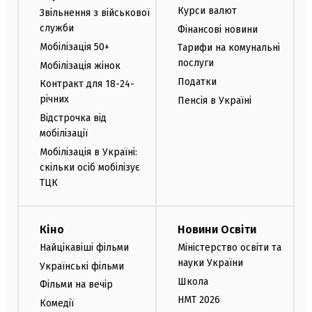
Курси валют
Звільнення з військової
служби
Фінансові новини
Мобілізація 50+
Тарифи на комунальні
послуги
Мобілізація жінок
Податки
Контракт для 18-24-
річних
Пенсія в Україні
Відстрочка від
мобілізації
Мобілізація в Україні:
скільки осіб мобілізує
ТЦК
Кіно
Новини Освіти
Найцікавіші фільми
Міністерство освіти та
науки України
Українські фільми
Школа
Фільми на вечір
НМТ 2026
Комедії