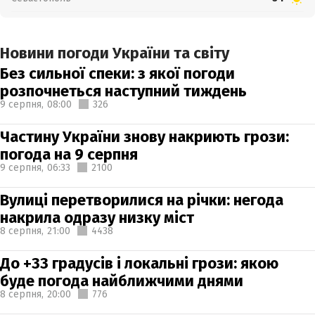
Новини погоди України та світу
Без сильної спеки: з якої погоди
розпочнеться наступний тиждень
9 серпня,
08:00
326
Частину України знову накриють грози:
погода на 9 серпня
9 серпня,
06:33
2100
Вулиці перетворилися на річки: негода
накрила одразу низку міст
8 серпня,
21:00
4438
До +33 градусів і локальні грози: якою
буде погода найближчими днями
8 серпня,
20:00
776