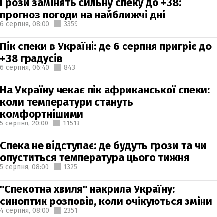
Грози замінять сильну спеку до +38:
прогноз погоди на найближчі дні
6 серпня,
08:00
3359
Пік спеки в Україні: де 6 серпня пригріє до
+38 градусів
6 серпня,
06:40
843
На Україну чекає пік африканської спеки:
коли температури стануть
комфортнішими
5 серпня,
20:00
11513
Спека не відступає: де будуть грози та чи
опуститься температура цього тижня
5 серпня,
08:00
1325
"Спекотна хвиля" накрила Україну:
синоптик розповів, коли очікуються зміни
4 серпня,
08:00
2351