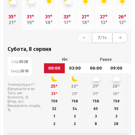
35°
31°
31°
33°
27°
27°
26°
21°
19°
18°
17°
18°
13°
13°
7
/14
Субота, 8 серпня
Ніч
Ранок
Схід:
05:28
00:00
03:00
06:00
09:00
1
Захід:
20:10
Температура С°
25°
23°
21°
26°
Відчувається як
Тиск, мм
25°
23°
21°
26°
Вологість, %
759
758
758
759
Вітер, м/с
Ймовірність опадів,
52
54
65
55
%
1
3
3
3
2
2
8
28