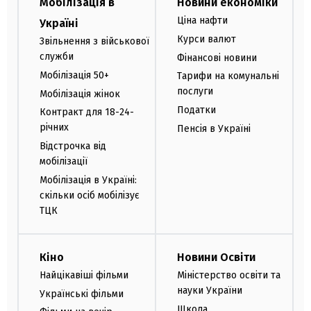
Мобілізація в
Новини економіки
Ціна нафти
Україні
Курси валют
Звільнення з військової
служби
Фінансові новини
Мобілізація 50+
Тарифи на комунальні
послуги
Мобілізація жінок
Податки
Контракт для 18-24-
річних
Пенсія в Україні
Відстрочка від
мобілізації
Мобілізація в Україні:
скільки осіб мобілізує
ТЦК
Кіно
Новини Освіти
Найцікавіші фільми
Міністерство освіти та
науки України
Українські фільми
Школа