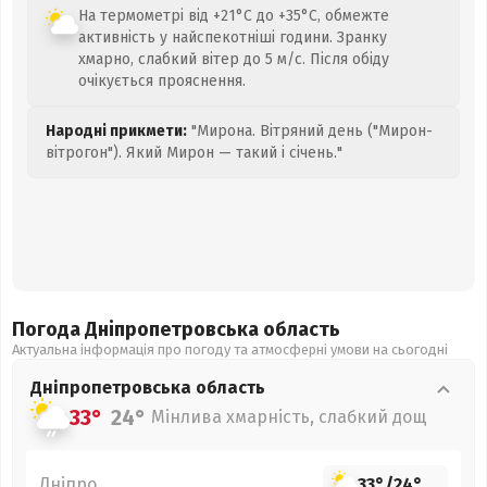
На термометрі від +21°C до +35°C, обмежте
активність у найспекотніші години. Зранку
хмарно, слабкий вітер до 5 м/с. Після обіду
очікується прояснення.
Народні прикмети:
"Мирона. Вітряний день ("Мирон-
вітрогон"). Який Мирон — такий і січень."
Погода Дніпропетровська
область
Актуальна інформація про погоду та атмосферні умови на сьогодні
Дніпропетровська
область
33°
24°
Мінлива хмарність, слабкий дощ
Дніпро
33°
/
24°