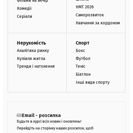
Фільми на вечір
НМТ 2026
Комедії
Саморозвиток
Серіали
Навчання за кордоном
Нерухомість
Спорт
Аналітика ринку
Бокс
Купівля житла
Футбол
Тренди і натхнення
Теніс
Біатлон
Інші види спорту
Email - розсилка
Будьте в курсі всіх новин і оновлень!
Перейдіть на сторінку наших розсилок, щоб