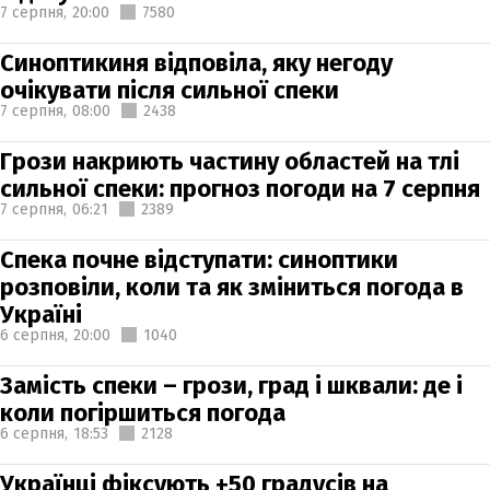
7 серпня,
20:00
7580
Синоптикиня відповіла, яку негоду
очікувати після сильної спеки
7 серпня,
08:00
2438
Грози накриють частину областей на тлі
сильної спеки: прогноз погоди на 7 серпня
7 серпня,
06:21
2389
Спека почне відступати: синоптики
розповіли, коли та як зміниться погода в
Україні
6 серпня,
20:00
1040
Замість спеки – грози, град і шквали: де і
коли погіршиться погода
6 серпня,
18:53
2128
Українці фіксують +50 градусів на