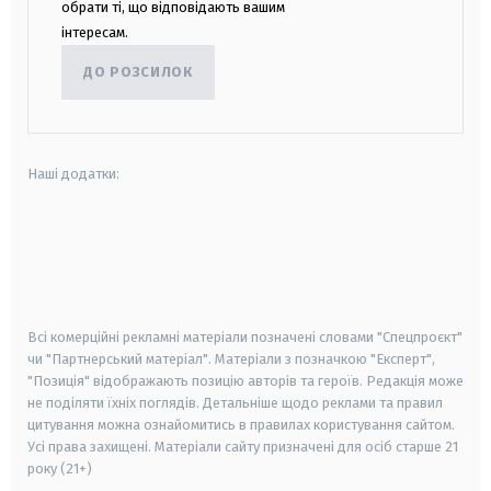
обрати ті, що відповідають вашим
інтересам.
ДО РОЗСИЛОК
Наші додатки:
android
apple
smart tv
samsung smart tv
Всі комерційні рекламні матеріали позначені словами "Спецпроєкт"
чи "Партнерський матеріал". Матеріали з позначкою "Експерт",
"Позиція" відображають позицію авторів та героїв. Редакція може
не поділяти їхніх поглядів. Детальніше щодо реклами та правил
цитування можна ознайомитись в правилах користування сайтом.
Усі права захищені.
Матеріали сайту призначені для осіб старше
21
року (21+)