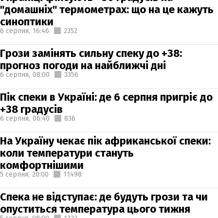
"домашніх" термометрах: що на це кажуть
синоптики
6 серпня,
16:46
2352
Грози замінять сильну спеку до +38:
прогноз погоди на найближчі дні
6 серпня,
08:00
3356
Пік спеки в Україні: де 6 серпня пригріє до
+38 градусів
6 серпня,
06:40
836
На Україну чекає пік африканської спеки:
коли температури стануть
комфортнішими
5 серпня,
20:00
11498
Спека не відступає: де будуть грози та чи
опуститься температура цього тижня