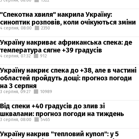
5 серпня,
08:00
1322
"Спекотна хвиля" накрила Україну:
синоптик розповів, коли очікуються зміни
4 серпня,
08:00
2350
Україну накриває африканська спека: де
температура сягне +39 градусів
4 серпня,
07:32
912
Україну накриє спека до +38, але в частині
областей пройдуть дощі: прогноз погоди
на 3 серпня
3 серпня,
09:27
10989
Від спеки +40 градусів до злив зі
шквалами: прогноз погоди на тиждень
3 серпня,
08:00
5465
Україну накрив "тепловий купол": у 5