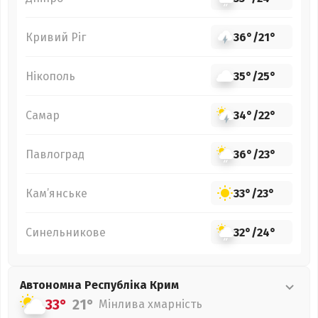
Кривий Ріг
36°
/
21°
Нікополь
35°
/
25°
Самар
34°
/
22°
Павлоград
36°
/
23°
Кам’янське
33°
/
23°
Синельникове
32°
/
24°
Автономна Республіка Крим
33°
21°
Мінлива хмарність