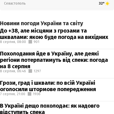
Севастополь
32°
Новини погоди України та світу
До +38, але місцями з грозами та
шквалами: якою буде погода на вихідних
8 серпня,
08:00
901
Похолодання йде в Україну, але деякі
регіони потерпатимуть від спеки: погода
на 8 серпня
8 серпня,
06:46
1297
Грози, град і шквали: по всій Україні
оголосили штормове попередження
7 серпня,
21:00
1936
В Україні дещо похолодає: як надовго
відступить спека