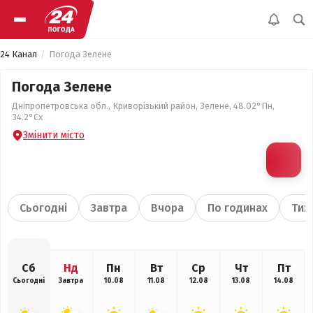
24 Канал
Погода Зелене
Погода Зелене
Дніпропетровська обл., Криворізький район, Зелене, 48.02°Пн,
34.2°Сх
Змінити місто
Сьогодні
Завтра
Вчора
По годинах
Тиж
Сб
Нд
Пн
Вт
Ср
Чт
Пт
Сьогодні
Завтра
10.08
11.08
12.08
13.08
14.08