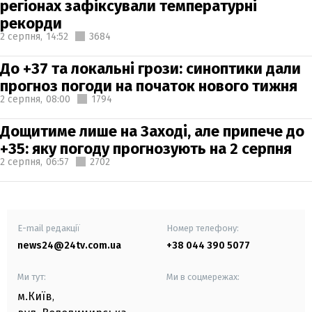
регіонах зафіксували температурні
рекорди
2 серпня,
14:52
3684
До +37 та локальні грози: синоптики дали
прогноз погоди на початок нового тижня
2 серпня,
08:00
1794
Дощитиме лише на Заході, але припече до
+35: яку погоду прогнозують на 2 серпня
2 серпня,
06:57
2702
E-mail редакції
Номер телефону:
news24@24tv.com.ua
+38 044 390 5077
Ми тут:
Ми в соцмережах:
м.Київ
,