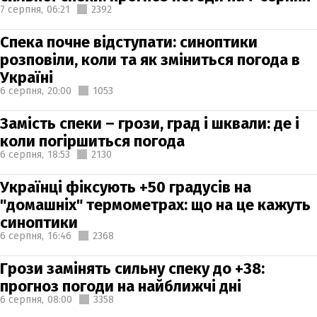
7 серпня,
06:21
2392
Спека почне відступати: синоптики
розповіли, коли та як зміниться погода в
Україні
6 серпня,
20:00
1053
Замість спеки – грози, град і шквали: де і
коли погіршиться погода
6 серпня,
18:53
2130
Українці фіксують +50 градусів на
"домашніх" термометрах: що на це кажуть
синоптики
6 серпня,
16:46
2368
Грози замінять сильну спеку до +38:
прогноз погоди на найближчі дні
6 серпня,
08:00
3358