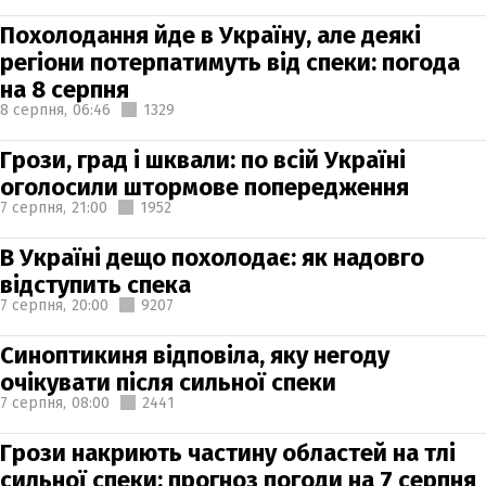
Похолодання йде в Україну, але деякі
регіони потерпатимуть від спеки: погода
на 8 серпня
8 серпня,
06:46
1329
Грози, град і шквали: по всій Україні
оголосили штормове попередження
7 серпня,
21:00
1952
В Україні дещо похолодає: як надовго
відступить спека
7 серпня,
20:00
9207
Синоптикиня відповіла, яку негоду
очікувати після сильної спеки
7 серпня,
08:00
2441
Грози накриють частину областей на тлі
сильної спеки: прогноз погоди на 7 серпня