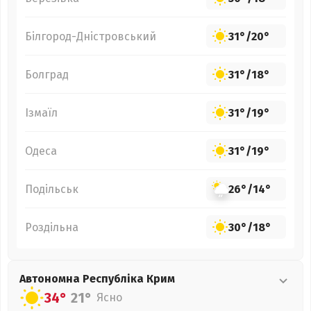
Білгород-Дністровський
31°
/
20°
Болград
31°
/
18°
Ізмаїл
31°
/
19°
Одеса
31°
/
19°
Подільськ
26°
/
14°
Роздільна
30°
/
18°
Автономна Республіка Крим
34°
21°
Ясно