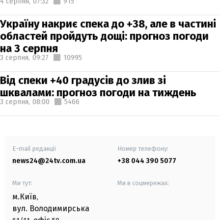
4 серпня,
07:32
915
Україну накриє спека до +38, але в частині
областей пройдуть дощі: прогноз погоди
на 3 серпня
3 серпня,
09:27
10995
Від спеки +40 градусів до злив зі
шквалами: прогноз погоди на тиждень
3 серпня,
08:00
5466
E-mail редакції
Номер телефону:
news24@24tv.com.ua
+38 044 390 5077
Ми тут:
Ми в соцмережах:
м.Київ
,
вул. Володимирська