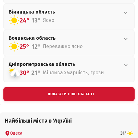
Вінницька
область
24°
13°
Ясно
Волинська
область
25°
12°
Переважно ясно
Дніпропетровська
область
30°
21°
Мінлива хмарність, грози
ПОКАЗАТИ ІНШІ ОБЛАСТІ
Найбільші міста в Україні
Одеса
31°