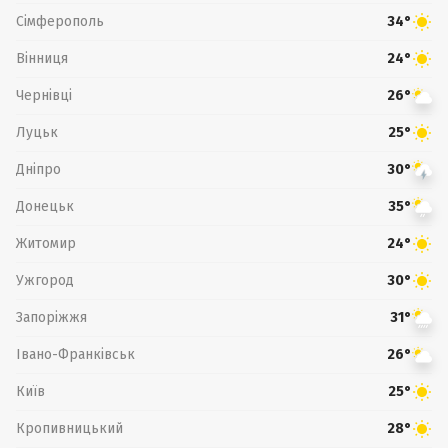
Сімферополь
34°
Вінниця
24°
Чернівці
26°
Луцьк
25°
Дніпро
30°
Донецьк
35°
Житомир
24°
Ужгород
30°
Запоріжжя
31°
Івано-Франківськ
26°
Київ
25°
Кропивницький
28°