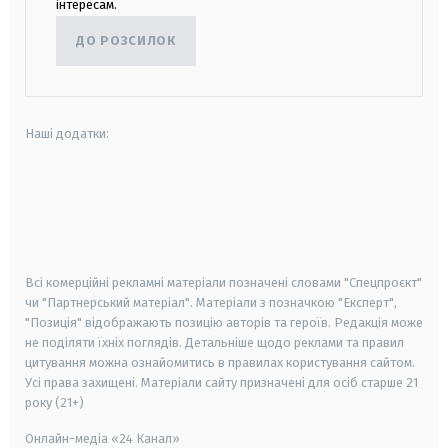
інтересам.
ДО РОЗСИЛОК
Наші додатки:
android
apple
smart tv
samsung smart tv
Всі комерційні рекламні матеріали позначені словами "Спецпроєкт"
чи "Партнерський матеріал". Матеріали з позначкою "Експерт",
"Позиція" відображають позицію авторів та героїв. Редакція може
не поділяти їхніх поглядів. Детальніше щодо реклами та правил
цитування можна ознайомитись в правилах користування сайтом.
Усі права захищені.
Матеріали сайту призначені для осіб старше
21
року (21+)
Онлайн-медіа «24 Канал»