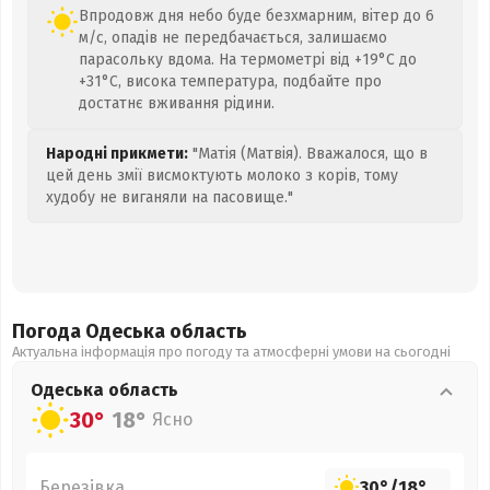
Впродовж дня небо буде безхмарним, вітер до 6
м/с, опадів не передбачається, залишаємо
парасольку вдома. На термометрі від +19°C до
+31°C, висока температура, подбайте про
достатнє вживання рідини.
Народні прикмети:
"Матія (Матвія). Вважалося, що в
цей день змії висмоктують молоко з корів, тому
худобу не виганяли на пасовище."
Погода Одеська
область
Актуальна інформація про погоду та атмосферні умови на сьогодні
Одеська
область
30°
18°
Ясно
Березівка
30°
/
18°