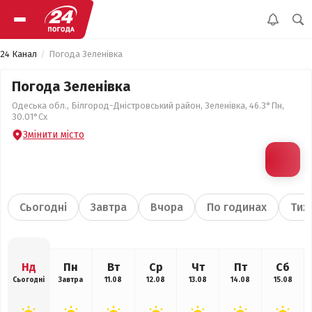
24 Канал
Погода Зеленівка
Погода Зеленівка
Одеська обл., Білгород-Дністровський район, Зеленівка, 46.3°Пн,
30.01°Сх
Змінити місто
Сьогодні
Завтра
Вчора
По годинах
Тиж
Нд
Пн
Вт
Ср
Чт
Пт
Сб
Сьогодні
Завтра
11.08
12.08
13.08
14.08
15.08