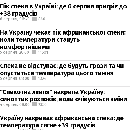
Пік спеки в Україні: де 6 серпня пригріє до
+38 градусів
6 серпня,
06:40
840
На Україну чекає пік африканської спеки:
коли температури стануть
комфортнішими
5 серпня,
20:00
11501
Спека не відступає: де будуть грози та чи
опуститься температура цього тижня
5 серпня,
08:00
1324
"Спекотна хвиля" накрила Україну:
синоптик розповів, коли очікуються зміни
4 серпня,
08:00
2350
Україну накриває африканська спека: де
температура сягне +39 градусів