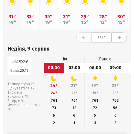
31°
33°
35°
31°
29°
28°
30°
19°
19°
19°
19°
15°
13°
15°
7
/14
Неділя, 9 серпня
Ніч
Ранок
Схід:
05:49
00:00
03:00
06:00
09:00
1
Захід:
20:19
Температура С°
24°
21°
19°
23°
Відчувається як
Тиск, мм
24°
21°
19°
23°
Вологість, %
761
761
761
762
Вітер, м/с
Ймовірність опадів,
73
73
72
56
%
6
6
5
6
2
1
3
3