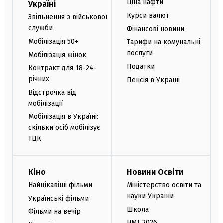
Ціна нафти
Україні
Курси валют
Звільнення з військової
служби
Фінансові новини
Мобілізація 50+
Тарифи на комунальні
послуги
Мобілізація жінок
Податки
Контракт для 18-24-
річних
Пенсія в Україні
Відстрочка від
мобілізації
Мобілізація в Україні:
скільки осіб мобілізує
ТЦК
Кіно
Новини Освіти
Найцікавіші фільми
Міністерство освіти та
науки України
Українські фільми
Школа
Фільми на вечір
НМТ 2026