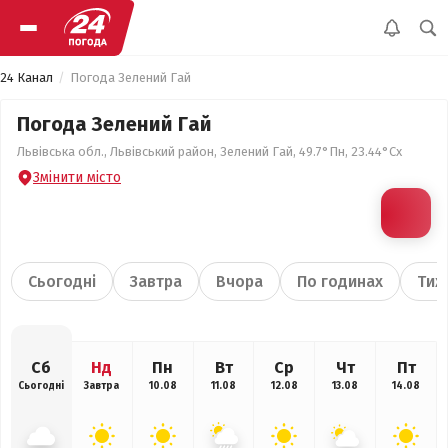
24 Канал
Погода Зелений Гай
Погода Зелений Гай
Львівська обл., Львівський район, Зелений Гай, 49.7°Пн, 23.44°Сх
Змінити місто
Сьогодні
Завтра
Вчора
По годинах
Тиж
Сб
Нд
Пн
Вт
Ср
Чт
Пт
Сьогодні
Завтра
10.08
11.08
12.08
13.08
14.08