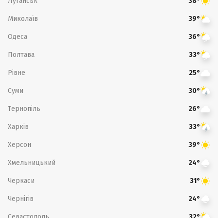
Луганськ
38°
Миколаїв
39°
Одеса
36°
Полтава
33°
Рівне
25°
Суми
30°
Тернопіль
26°
Харків
33°
Херсон
39°
Хмельницький
24°
Черкаси
31°
Чернігів
24°
Севастополь
32°