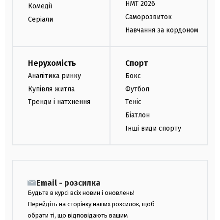
НМТ 2026
Комедії
Саморозвиток
Серіали
Навчання за кордоном
Нерухомість
Спорт
Аналітика ринку
Бокс
Купівля житла
Футбол
Тренди і натхнення
Теніс
Біатлон
Інші види спорту
Email - розсилка
Будьте в курсі всіх новин і оновлень!
Перейдіть на сторінку наших розсилок, щоб
обрати ті, що відповідають вашим