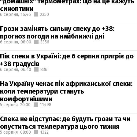
"домашніх" термометрах: що на це кажуть
синоптики
6 серпня,
16:46
2350
Грози замінять сильну спеку до +38:
прогноз погоди на найближчі дні
6 серпня,
08:00
3356
Пік спеки в Україні: де 6 серпня пригріє до
+38 градусів
6 серпня,
06:40
836
На Україну чекає пік африканської спеки:
коли температури стануть
комфортнішими
5 серпня,
20:00
11498
Спека не відступає: де будуть грози та чи
опуститься температура цього тижня
5 серпня,
08:00
1322