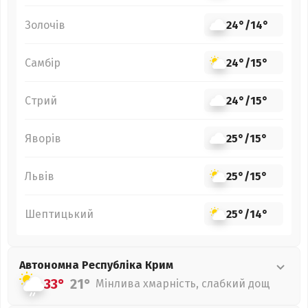
Золочів
24°
/
14°
Самбір
24°
/
15°
Стрий
24°
/
15°
Яворів
25°
/
15°
Львів
25°
/
15°
Шептицький
25°
/
14°
Автономна Республіка Крим
33°
21°
Мінлива хмарність, слабкий дощ