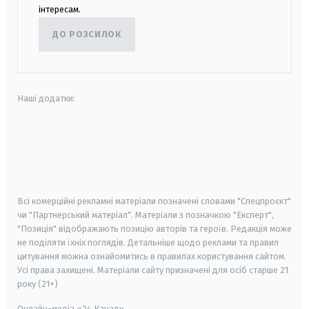
інтересам.
ДО РОЗСИЛОК
Наші додатки:
android
apple
smart tv
samsung smart tv
Всі комерційні рекламні матеріали позначені словами "Спецпроєкт"
чи "Партнерський матеріал". Матеріали з позначкою "Експерт",
"Позиція" відображають позицію авторів та героїв. Редакція може
не поділяти їхніх поглядів. Детальніше щодо реклами та правил
цитування можна ознайомитись в правилах користування сайтом.
Усі права захищені.
Матеріали сайту призначені для осіб старше
21
року (21+)
Онлайн-медіа «24 Канал»