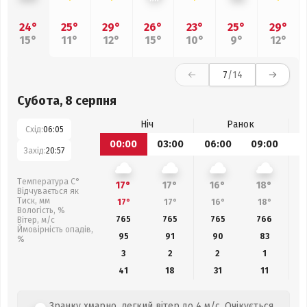
24°
25°
29°
26°
23°
25°
29°
15°
11°
12°
15°
10°
9°
12°
7
/14
Субота, 8 серпня
Ніч
Ранок
Схід:
06:05
00:00
03:00
06:00
09:00
1
Захід:
20:57
Температура С°
17°
17°
16°
18°
Відчувається як
Тиск, мм
17°
17°
16°
18°
Вологість, %
765
765
765
766
Вітер, м/с
Ймовірність опадів,
95
91
90
83
%
3
2
2
1
41
18
31
11
Зранку хмарно, легкий вітер до 4 м/с. Очікується