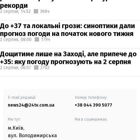
рекорди
2 серпня,
14:52
3684
До +37 та локальні грози: синоптики дали
прогноз погоди на початок нового тижня
2 серпня,
08:00
1794
Дощитиме лише на Заході, але припече до
+35: яку погоду прогнозують на 2 серпня
2 серпня,
06:57
2702
E-mail редакції
Номер телефону:
news24@24tv.com.ua
+38 044 390 5077
Ми тут:
Ми в соцмережах:
м.Київ
,
вул. Володимирська