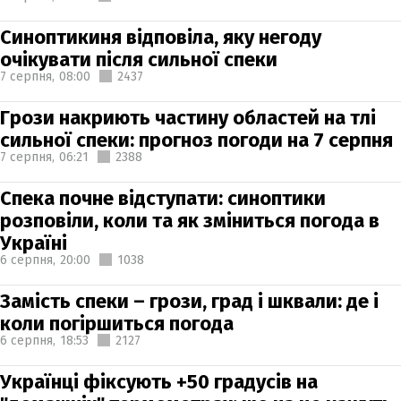
Синоптикиня відповіла, яку негоду
очікувати після сильної спеки
7 серпня,
08:00
2437
Грози накриють частину областей на тлі
сильної спеки: прогноз погоди на 7 серпня
7 серпня,
06:21
2388
Спека почне відступати: синоптики
розповіли, коли та як зміниться погода в
Україні
6 серпня,
20:00
1038
Замість спеки – грози, град і шквали: де і
коли погіршиться погода
6 серпня,
18:53
2127
Українці фіксують +50 градусів на