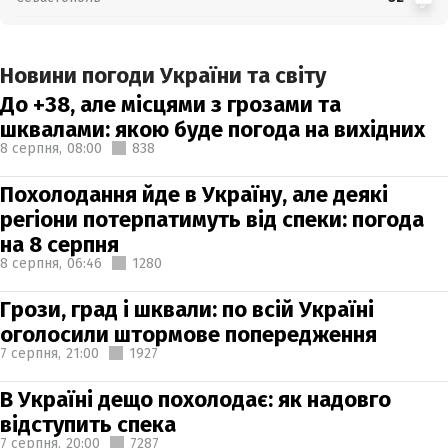
Новини погоди України та світу
До +38, але місцями з грозами та
шквалами: якою буде погода на вихідних
8 серпня,
08:00
838
Похолодання йде в Україну, але деякі
регіони потерпатимуть від спеки: погода
на 8 серпня
8 серпня,
06:46
1280
Грози, град і шквали: по всій Україні
оголосили штормове попередження
7 серпня,
21:00
1927
В Україні дещо похолодає: як надовго
відступить спека
7 серпня,
20:00
7287