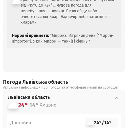
від +15°C до +24°C, чудова погода для
перебування на вулиці. Після обіду небо
очистеться від хмар. Надвечір небо затягнеться
хмарами.
Народні прикмети:
"Мирона. Вітряний день ("Мирон-
вітрогон"). Який Мирон — такий і січень."
Погода Львівська
область
Актуальна інформація про погоду та атмосферні умови на сьогодні
Львівська
область
24°
14°
Хмарно
Дрогобич
24°
/
14°