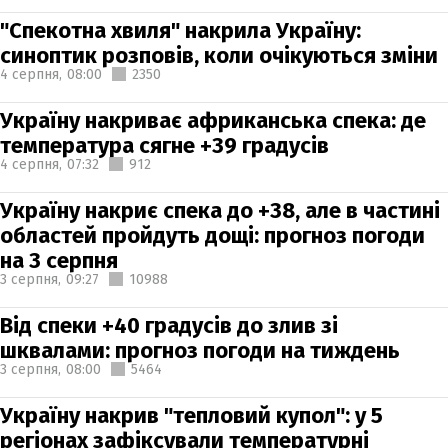
"Спекотна хвиля" накрила Україну:
синоптик розповів, коли очікуються зміни
4 серпня,
08:00
2350
Україну накриває африканська спека: де
температура сягне +39 градусів
4 серпня,
07:32
912
Україну накриє спека до +38, але в частині
областей пройдуть дощі: прогноз погоди
на 3 серпня
3 серпня,
09:27
10988
Від спеки +40 градусів до злив зі
шквалами: прогноз погоди на тиждень
3 серпня,
08:00
5464
Україну накрив "тепловий купол": у 5
регіонах зафіксували температурні