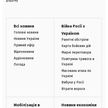
додатку
Всі новини
Війна Росії з
Головні новини
Україною
Новини України
Ракетні обстріли
Прямий ефір
Карта бойових дій
Відеоновини
Мирні переговори
Аудіоновини
Повітряна тривога в
Україні
Погода
Масована атака по
Україні
Вибухи у Росії
Втрати ворога
Мобілізація в
Новини економіки