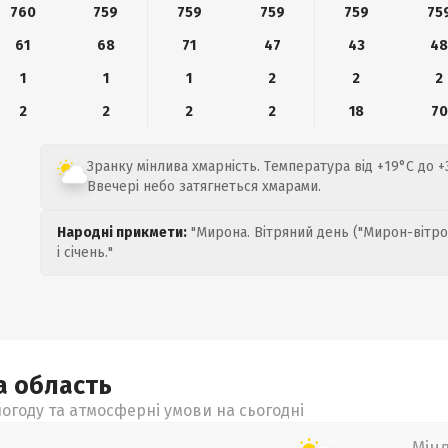
760
759
759
759
759
75
61
68
71
47
43
4
1
1
1
2
2
2
2
2
2
2
18
70
Зранку мінлива хмарність. Температура від +19°C до +
Ввечері небо затягнеться хмарами.
Народні прикмети:
"Мирона. Вітряний день ("Мирон-вітро
і січень."
ка
область
огоду та атмосферні умови на сьогодні