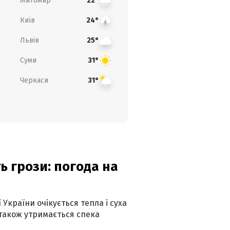
Житомир
22°
Київ
24°
Львів
25°
Суми
31°
Черкаси
31°
ь грози: погода на
 України очікується тепла і суха
 також утримається спека