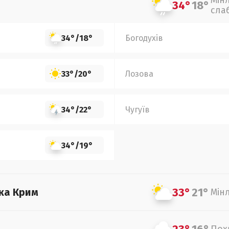
Мін
34°
18°
сла
34°
/
18°
Богодухів
33°
/
20°
Лозова
34°
/
22°
Чугуїв
34°
/
19°
33°
21°
ка Крим
Мін