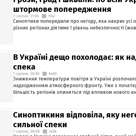
штормове попередження
7 серпня,
21:00
1942
Синоптики попередили про негоду, яка накриє усі об
різних регіонах діятиме І рівень небезпечності (жов
В Україні дещо похолодає: як н
спека
7 серпня,
20:00
8480
Зниження температури повітря в Україні розпочалос
надходженням атмосферного фронту. Уже з початку
більшість регіонів опиняться під впливом нового а
Синоптикиня відповіла, яку нег
сильної спеки
7 серпня,
08:00
2438