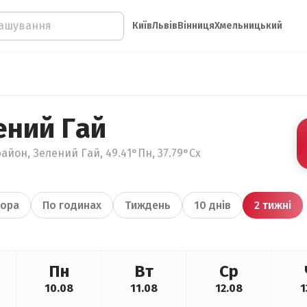
Київ
Львів
Вінниця
Хмельницький
ений Гай
айон, Зелений Гай, 49.41°Пн, 37.79°Сх
ора
По годинах
Тиждень
10 днів
2 тижні
Пн
Вт
Ср
10.08
11.08
12.08
1