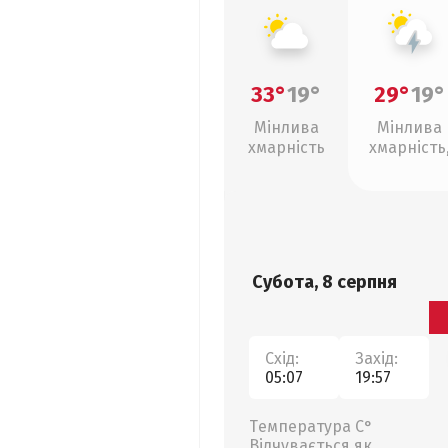
33°
19°
29°
19°
Мінлива
Мінлива
хмарність
хмарність
грози
Субота, 8 серпня
Схід:
Захід:
05:07
19:57
Температура С°
Відчувається як