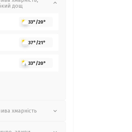
лива хмарність,
бкий дощ
33°
/
20°
37°
/
21°
33°
/
20°
лива хмарність