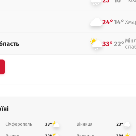
23°
16°
Пох
24°
14°
Хма
Мін
33°
22°
бласть
сла
їні
Сімферополь
Вінниця
33°
23°