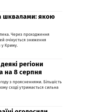
та шквалами: якою
спека. Через проходження
ей очікується зниження
 у Криму.
 деякі регіони
а на 8 серпня
огоду з проясненнями. Більшість
ному сході утримається сильна
країні оголосили