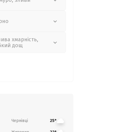
муро, зливи
рно
лива хмарність,
бкий дощ
Чернівці
25°