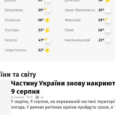
Дніпро
Донецьк
33°
38°
Запоріжжя
Івано-Франківськ
35°
25°
Луганськ
Миколаїв
38°
39°
Полтава
Рівне
33°
26°
Херсон
Хмельницький
41°
23°
Севастополь
32°
ни та світу
Частину України знову накриют
9 серпня
8 серпня,
19:15
42
У неділю, 9 серпня, на переважній частині території
погода. У деяких регіонах країни пройдуть грози, а