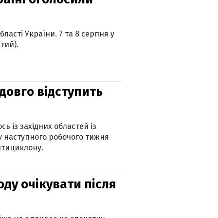
ласті України. 7 та 8 серпня у
тий).
адовго відступить
ь із західних областей із
 наступного робочого тижня
нтициклону.
оду очікувати після