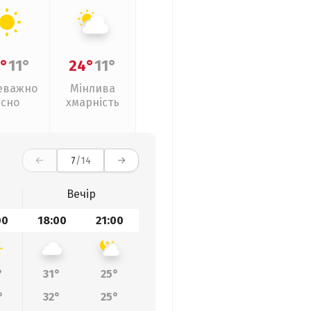
°
11°
24°
11°
еважно
Мінлива
ясно
хмарність
7
/14
Вечір
00
18:00
21:00
°
31°
25°
°
32°
25°