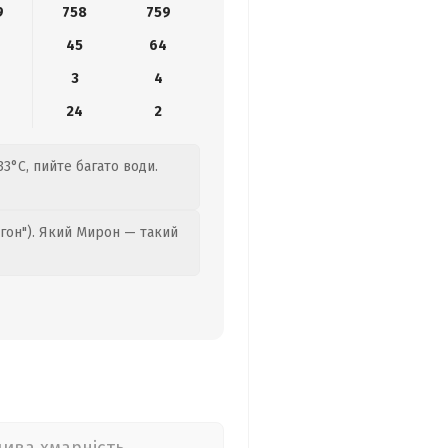
9
758
759
8
45
64
3
4
24
2
33°C, пийте багато води.
гон"). Який Мирон — такий