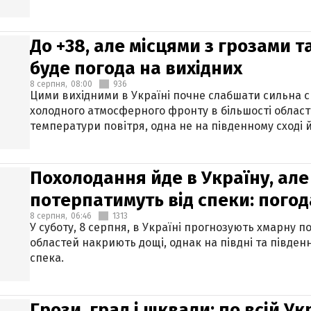
До +38, але місцями з грозами 
буде погода на вихідних
8 серпня,
08:00
936
Цими вихідними в Україні почне слабшати сильна 
холодного атмосферного фронту в більшості област
температури повітря, одна не на південному сході й
Похолодання йде в Україну, але
потерпатимуть від спеки: погод
8 серпня,
06:46
1313
У суботу, 8 серпня, в Україні прогнозують хмарну п
областей накриють дощі, однак на півдні та півден
спека.
Грози, град і шквали: по всій У