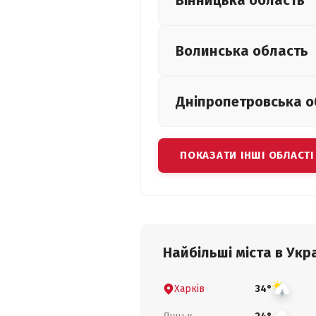
Вінницька
область
Волинська
область
Дніпропетровська
о
ПОКАЗАТИ ІНШІ ОБЛАСТІ
Найбільші міста в Укра
Харків
34°