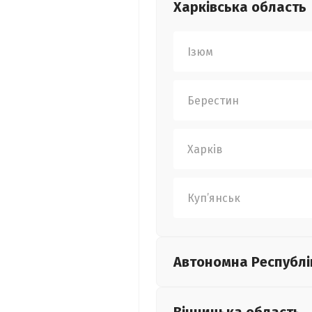
Харківська
область
Ізюм
Берестин
Харків
Куп’янськ
Автономна Республі