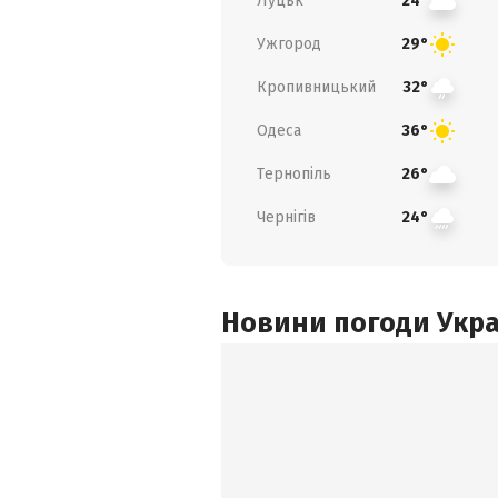
Луцьк
24°
Ужгород
29°
Кропивницький
32°
Одеса
36°
Тернопіль
26°
Чернігів
24°
Новини погоди Украї