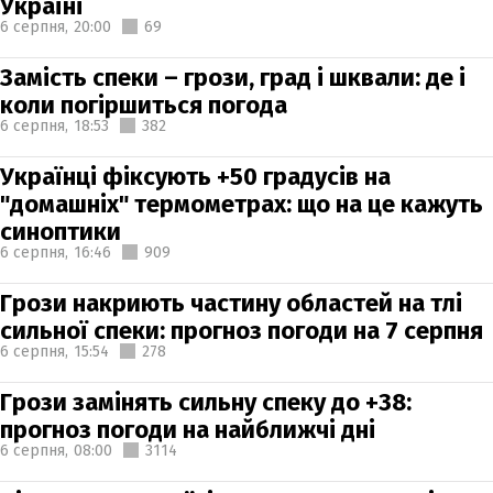
Україні
6 серпня,
20:00
69
Замість спеки – грози, град і шквали: де і
коли погіршиться погода
6 серпня,
18:53
382
Українці фіксують +50 градусів на
"домашніх" термометрах: що на це кажуть
синоптики
6 серпня,
16:46
909
Грози накриють частину областей на тлі
сильної спеки: прогноз погоди на 7 серпня
6 серпня,
15:54
278
Грози замінять сильну спеку до +38:
прогноз погоди на найближчі дні
6 серпня,
08:00
3114