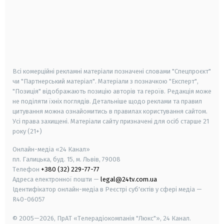
android
apple
smart tv
samsung smart tv
Всі комерційні рекламні матеріали позначені словами "Спецпроєкт"
чи "Партнерський матеріал". Матеріали з позначкою "Експерт",
"Позиція" відображають позицію авторів та героїв. Редакція може
не поділяти їхніх поглядів. Детальніше щодо реклами та правил
цитування можна ознайомитись в правилах користування сайтом.
Усі права захищені.
Матеріали сайту призначені для осіб старше
21
року (21+)
Онлайн-медіа «24 Канал»
пл. Галицька, буд. 15, м. Львів, 79008
Телефон
+380 (32) 229-77-77
Адреса електронної пошти —
legal@24tv.com.ua
Ідентифікатор онлайн-медіа в Реєстрі суб'єктів у сфері медіа —
R40-06057
© 2005—2026,
ПрАТ «Телерадіокомпанія "Люкс"», 24 Канал.