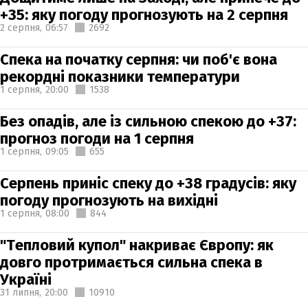
+35: яку погоду прогнозують на 2 серпня
2 серпня,
06:57
2692
Спека на початку серпня: чи поб'є вона
рекордні показники температури
1 серпня,
20:00
1538
Без опадів, але із сильною спекою до +37:
прогноз погоди на 1 серпня
1 серпня,
09:05
655
Серпень приніс спеку до +38 градусів: яку
погоду прогнозують на вихідні
1 серпня,
08:00
844
"Тепловий купол" накриває Європу: як
довго протримається сильна спека в
Україні
31 липня,
20:00
10910