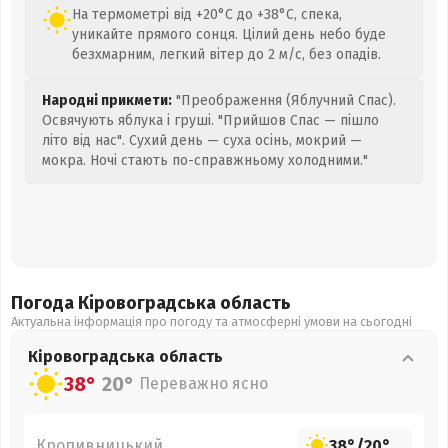
На термометрі від +20°C до +38°C, спека,
уникайте прямого сонця. Цілий день небо буде
безхмарним, легкий вітер до 2 м/с, без опадів.
Народні прикмети:
"Преображення (Яблучний Спас).
Освячують яблука і груші. "Прийшов Спас — пішло
літо від нас". Сухий день — суха осінь, мокрий —
мокра. Ночі стають по-справжньому холодними."
Погода Кіровоградська
область
Актуальна інформація про погоду та атмосферні умови на сьогодні
Кіровоградська
область
38°
20°
Переважно ясно
Кропивницький
38°
/
20°