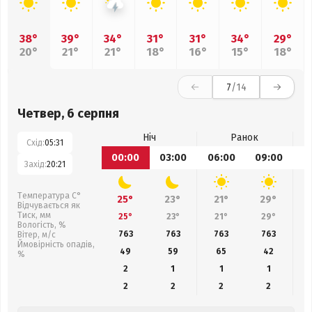
38°
39°
34°
31°
31°
34°
29°
20°
21°
21°
18°
16°
15°
18°
7
/14
Четвер, 6 серпня
Ніч
Ранок
Схід:
05:31
00:00
03:00
06:00
09:00
1
Захід:
20:21
Температура С°
25°
23°
21°
29°
Відчувається як
Тиск, мм
25°
23°
21°
29°
Вологість, %
763
763
763
763
Вітер, м/с
Ймовірність опадів,
49
59
65
42
%
2
1
1
1
2
2
2
2