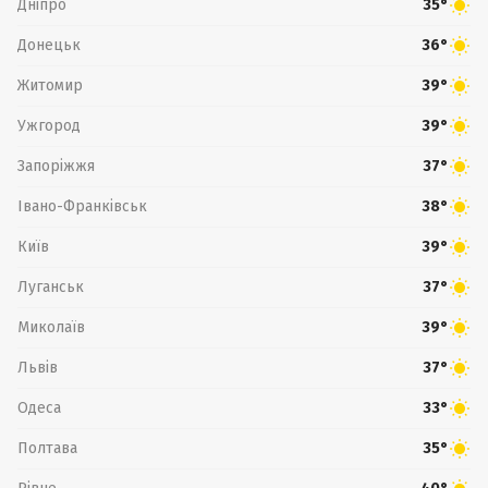
Дніпро
35°
Донецьк
36°
Житомир
39°
Ужгород
39°
Запоріжжя
37°
Івано-Франківськ
38°
Київ
39°
Луганськ
37°
Миколаїв
39°
Львів
37°
Одеса
33°
Полтава
35°