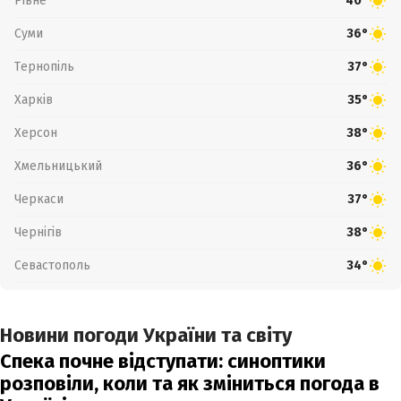
Рівне
40°
Суми
36°
Тернопіль
37°
Харків
35°
Херсон
38°
Хмельницький
36°
Черкаси
37°
Чернігів
38°
Севастополь
34°
Новини погоди України та світу
Спека почне відступати: синоптики
розповіли, коли та як зміниться погода в