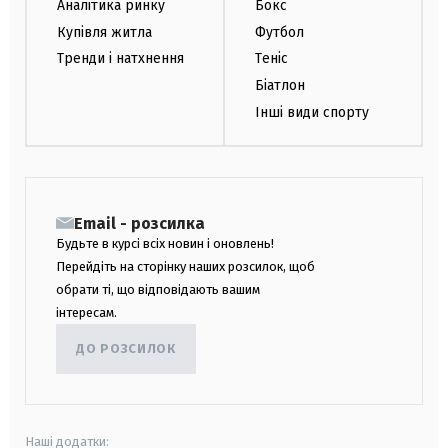
Аналітика ринку
Бокс
Купівля житла
Футбол
Тренди і натхнення
Теніс
Біатлон
Інші види спорту
Email - розсилка
Будьте в курсі всіх новин і оновлень!
Перейдіть на сторінку наших розсилок, щоб
обрати ті, що відповідають вашим
інтересам.
ДО РОЗСИЛОК
Наші додатки: