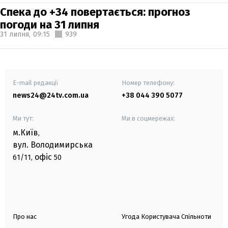
Спека до +34 повертається: прогноз
погоди на 31 липня
31 липня,
09:15
939
E-mail редакції
Номер телефону:
news24@24tv.com.ua
+38 044 390 5077
Ми тут:
Ми в соцмережах:
м.Київ
,
вул. Володимирська
офіс
61/11,
50
Про нас
Угода Користувача Спільноти