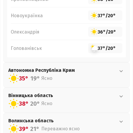
Новоукраїнка
37°
/
20°
Олександрія
36°
/
20°
Голованівськ
37°
/
20°
Автономна Республіка Крим
35°
19°
Ясно
Вінницька
область
38°
20°
Ясно
Волинська
область
39°
21°
Переважно ясно