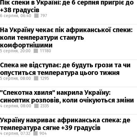
Пік спеки в Україні: де 6 серпня пригріє до
+38 градусів
6 серпня,
06:40
797
На Україну чекає пік африканської спеки:
коли температури стануть
комфортнішими
5 серпня,
20:00
11180
Спека не відступає: де будуть грози та чи
опуститься температура цього тижня
5 серпня,
08:00
1295
"Спекотна хвиля" накрила Україну:
синоптик розповів, коли очікуються зміни
4 серпня,
08:00
2335
Україну накриває африканська спека: де
температура сягне +39 градусів
4 серпня,
07:32
904