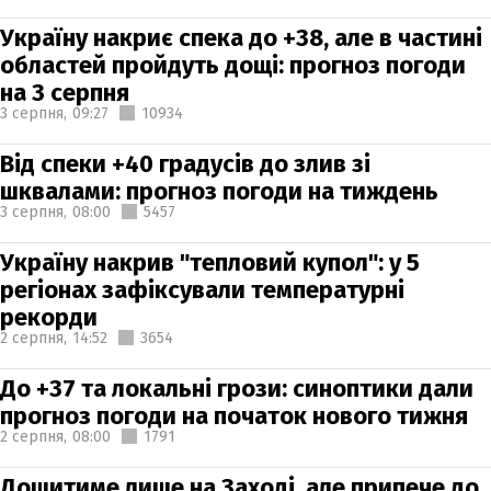
Україну накриє спека до +38, але в частині
областей пройдуть дощі: прогноз погоди
на 3 серпня
3 серпня,
09:27
10934
Від спеки +40 градусів до злив зі
шквалами: прогноз погоди на тиждень
3 серпня,
08:00
5457
Україну накрив "тепловий купол": у 5
регіонах зафіксували температурні
рекорди
2 серпня,
14:52
3654
До +37 та локальні грози: синоптики дали
прогноз погоди на початок нового тижня
2 серпня,
08:00
1791
Дощитиме лише на Заході, але припече до