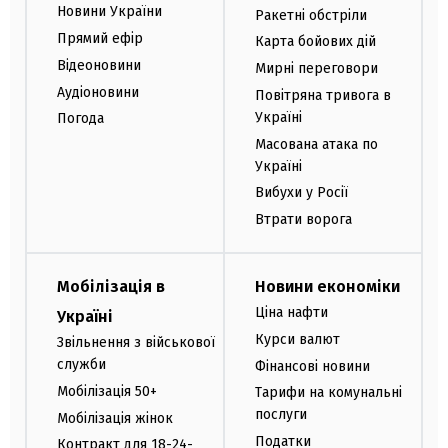
Новини України
Ракетні обстріли
Прямий ефір
Карта бойових дій
Відеоновини
Мирні переговори
Аудіоновини
Повітряна тривога в
Україні
Погода
Масована атака по
Україні
Вибухи у Росії
Втрати ворога
Мобілізація в
Новини економіки
Ціна нафти
Україні
Курси валют
Звільнення з військової
служби
Фінансові новини
Мобілізація 50+
Тарифи на комунальні
послуги
Мобілізація жінок
Податки
Контракт для 18-24-