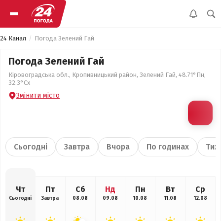
24 Канал
Погода Зелений Гай
Погода Зелений Гай
Кіровоградська обл., Кропивницький район, Зелений Гай, 48.71°Пн,
32.3°Сх
Змінити місто
Сьогодні
Завтра
Вчора
По годинах
Тиж
Чт
Пт
Сб
Нд
Пн
Вт
Ср
Сьогодні
Завтра
08.08
09.08
10.08
11.08
12.08