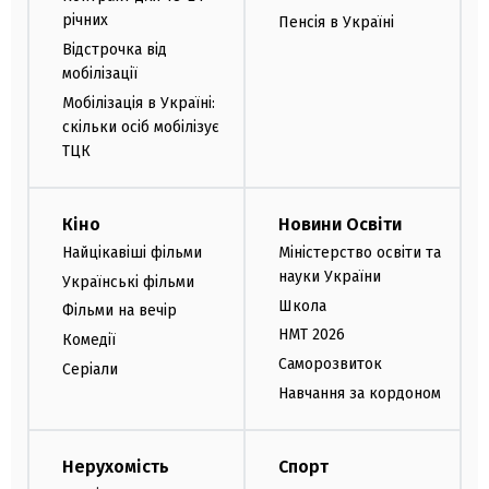
річних
Пенсія в Україні
Відстрочка від
мобілізації
Мобілізація в Україні:
скільки осіб мобілізує
ТЦК
Кіно
Новини Освіти
Найцікавіші фільми
Міністерство освіти та
науки України
Українські фільми
Школа
Фільми на вечір
НМТ 2026
Комедії
Саморозвиток
Серіали
Навчання за кордоном
Нерухомість
Спорт