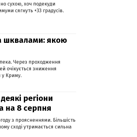
но сухою, хоч подекуди
муми сягнуть +33 градусів.
та шквалами: якою
спека. Через проходження
ей очікується зниження
 у Криму.
 деякі регіони
а на 8 серпня
огоду з проясненнями. Більшість
ному сході утримається сильна