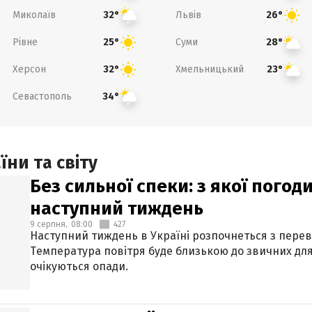
Миколаїв
Львів
32°
26°
Рівне
Суми
25°
28°
Херсон
Хмельницький
32°
23°
Севастополь
34°
ни та світу
Без сильної спеки: з якої пого
наступний тиждень
9 серпня,
08:00
427
Наступний тиждень в Україні розпочнеться з перев
Температура повітря буде близькою до звичних для
очікуються опади.