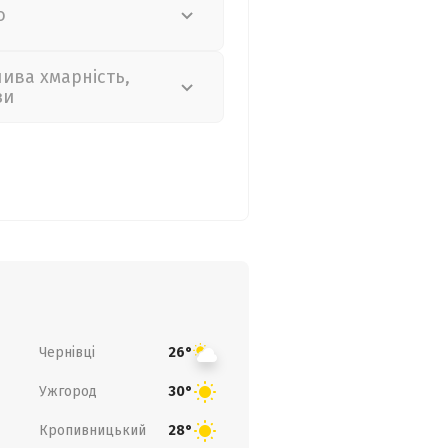
о
лива хмарність,
зи
Чернівці
26°
Ужгород
30°
Кропивницький
28°