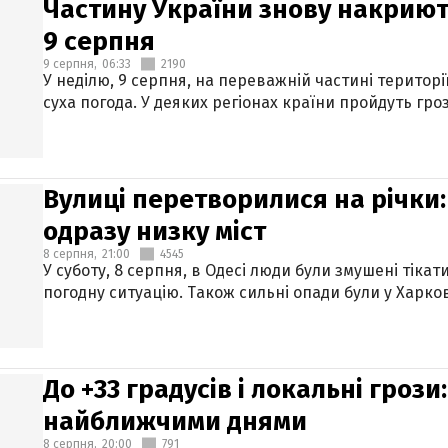
Частину України знову накриют
9 серпня
9 серпня,
06:33
2190
У неділю, 9 серпня, на переважній частині територі
суха погода. У деяких регіонах країни пройдуть гро
Вулиці перетворилися на річки
одразу низку міст
8 серпня,
21:00
4545
У суботу, 8 серпня, в Одесі люди були змушені тікат
погодну ситуацію. Також сильні опади були у Харкові
До +33 градусів і локальні гроз
найближчими днями
8 серпня,
20:00
791