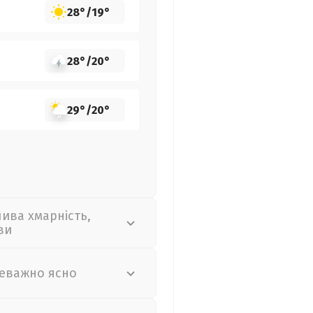
28°
/
19°
28°
/
20°
29°
/
20°
лива хмарність,
ви
еважно ясно