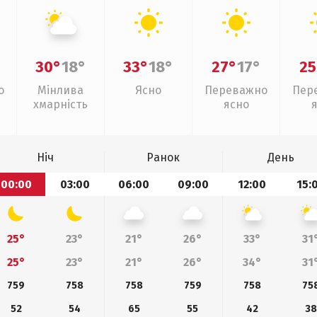
30°
18°
33°
18°
27°
17°
25
о
Мінлива
Ясно
Переважно
Пер
хмарність
ясно
Ніч
Ранок
День
00:00
03:00
06:00
09:00
12:00
15:
25°
23°
21°
26°
33°
31
25°
23°
21°
26°
34°
31
759
758
758
759
758
75
52
54
65
55
42
38