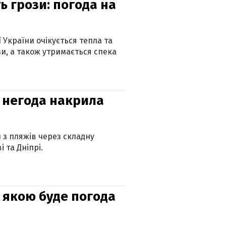
ь грози: погода на
ї України очікується тепла та
зи, а також утримається спека
: негода накрила
и з пляжів через складну
 та Дніпрі.
и: якою буде погода