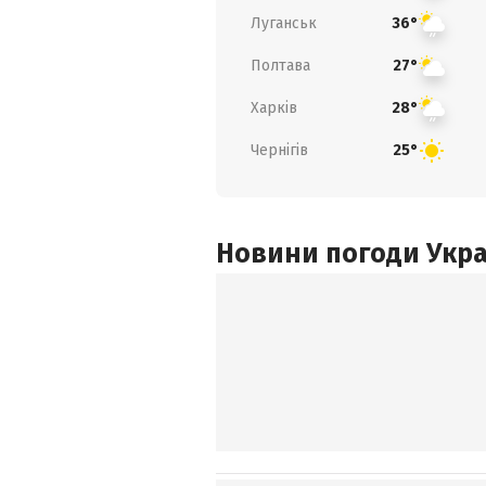
Луганськ
36°
Полтава
27°
Харків
28°
Чернігів
25°
Новини погоди Украї