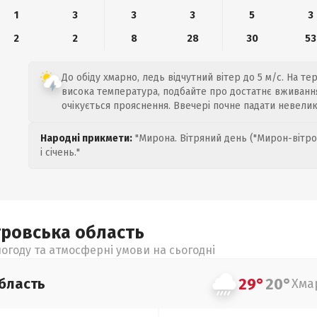
1
3
3
3
5
3
2
2
8
28
30
53
До обіду хмарно, ледь відчутний вітер до 5 м/с. На тер
висока температура, подбайте про достатнє вживання 
очікується прояснення. Ввечері почне падати невели
Народні прикмети:
"Мирона. Вітряний день ("Мирон-вітро
і січень."
тровська
область
огоду та атмосферні умови на сьогодні
29°
20°
бласть
Хма