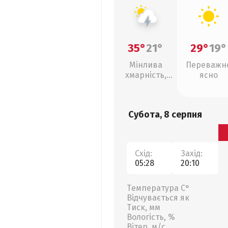
35°
21°
29°
19°
Мінлива
Переважн
хмарність,
ясно
грози
Субота, 8 серпня
Схід:
Захід:
05:28
20:10
Температура С°
Відчувається як
Тиск, мм
Вологість, %
Вітер, м/с