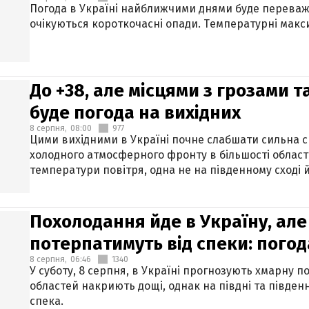
Погода в Україні найближчими днями буде переваж
очікуються короткочасні опади. Температурні макси
До +38, але місцями з грозами 
буде погода на вихідних
8 серпня,
08:00
977
Цими вихідними в Україні почне слабшати сильна 
холодного атмосферного фронту в більшості област
температури повітря, одна не на південному сході й
Похолодання йде в Україну, але
потерпатимуть від спеки: погод
8 серпня,
06:46
1340
У суботу, 8 серпня, в Україні прогнозують хмарну п
областей накриють дощі, однак на півдні та півден
спека.