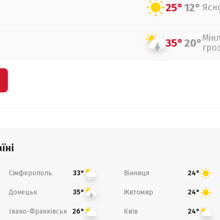
25°
12°
Ясн
Мін
35°
20°
гро
їні
Сімферополь
Вінниця
33°
24°
Донецьк
Житомир
35°
24°
Івано-Франківськ
Київ
26°
24°