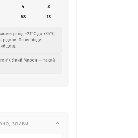
4
3
68
13
мометрі від +21°C до +35°C,
рідини. Після обіду
кий дощ.
гон"). Який Мирон — такий
рно, зливи