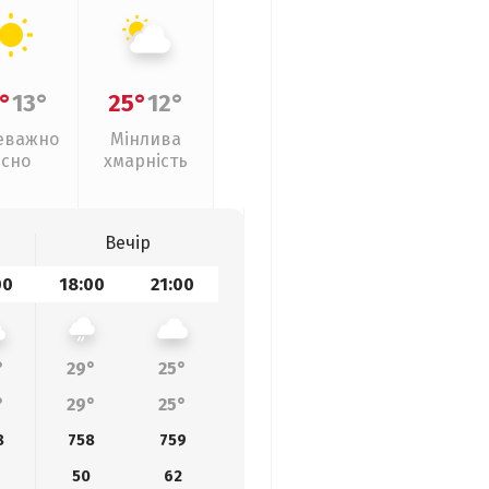
°
13°
25°
12°
еважно
Мінлива
ясно
хмарність
Вечір
00
18:00
21:00
°
29°
25°
°
29°
25°
8
758
759
50
62