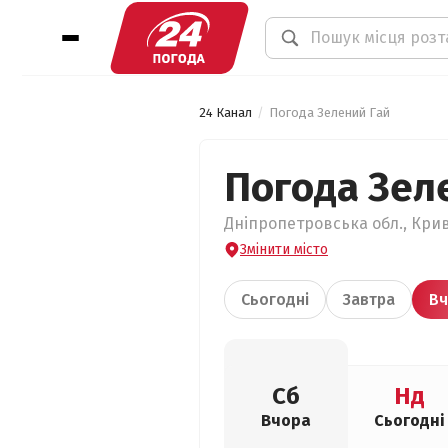
24 Канал
Погода Зелений Гай
Погода Зел
Дніпропетровська обл., Крив
Змінити місто
Сьогодні
Завтра
Вч
Сб
Нд
Вчора
Сьогодні