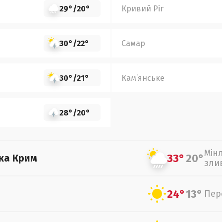
29°
/
20°
Кривий Ріг
30°
/
22°
Самар
30°
/
21°
Кам’янське
28°
/
20°
Мін
33°
20°
ка Крим
зли
24°
13°
Пер