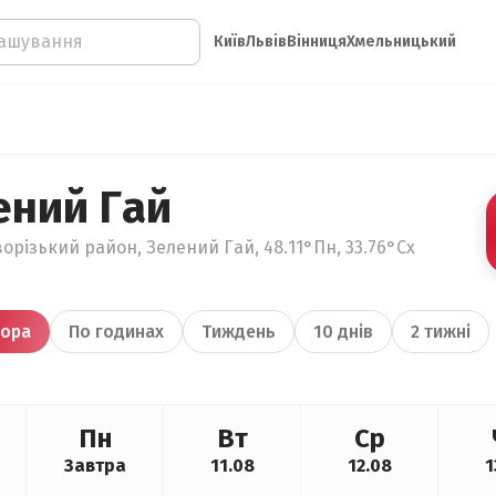
Київ
Львів
Вінниця
Хмельницький
ений Гай
орізький район, Зелений Гай, 48.11°Пн, 33.76°Сх
ора
По годинах
Тиждень
10 днів
2 тижні
Пн
Вт
Ср
Завтра
11.08
12.08
1