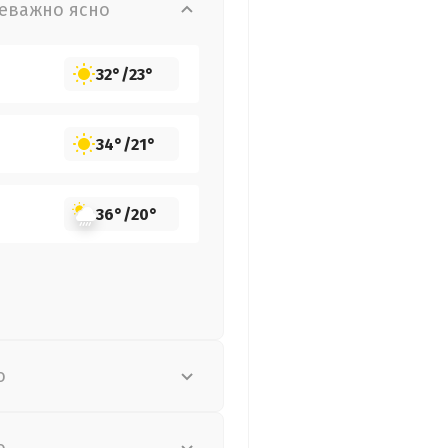
еважно ясно
32°
/
23°
34°
/
21°
36°
/
20°
о