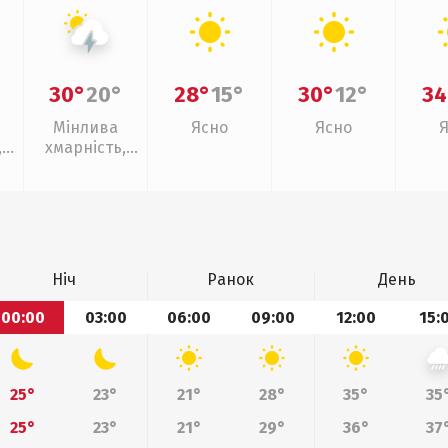
30°
20°
28°
15°
30°
12°
34
Мінлива
Ясно
Ясно
,
хмарність,
ощ
грози
Ніч
Ранок
День
00:00
03:00
06:00
09:00
12:00
15:
25°
23°
21°
28°
35°
35
25°
23°
21°
29°
36°
37