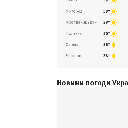
Луцьк
39°
Ужгород
39°
Кропивницький
38°
Полтава
35°
Харків
35°
Чернігів
38°
Новини погоди Украї