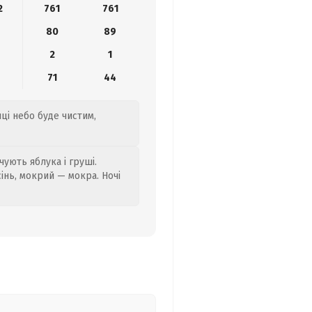
2
761
761
80
89
2
1
71
44
ці небо буде чистим,
ують яблука і груші.
сінь, мокрий — мокра. Ночі