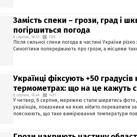
Замість спеки – грози, град і шк
погіршиться погода
6 серпня,
18:53
1105
Після сильної спеки погода в частині України різко
Синоптики попереджають про грози, а місцями тако
Українці фіксують +50 градусів
термометрах: що на це кажуть 
6 серпня,
16:46
1431
У четвер, 6 серпня, мережею стали ширитись фото
українців, показники на яких нібито перевалили за
пояснюють, що таке вимірювання температури пов
Грози накриють частину областе