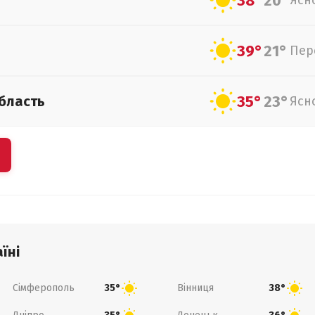
38°
20°
Ясн
39°
21°
Пер
35°
23°
бласть
Ясн
їні
Сімферополь
Вінниця
35°
38°