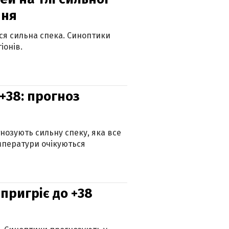
пня
ься сильна спека. Синоптики
іонів.
+38: прогноз
гнозують сильну спеку, яка все
мператури очікуються
 пригріє до +38