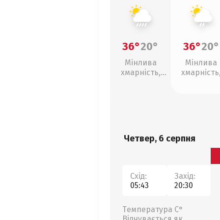
36°
20°
36°
20°
Мінлива
Мінлива
хмарність,
хмарність
зливи
слабкий д
Четвер, 6 серпня
Схід:
Захід:
05:43
20:30
Температура С°
Відчувається як