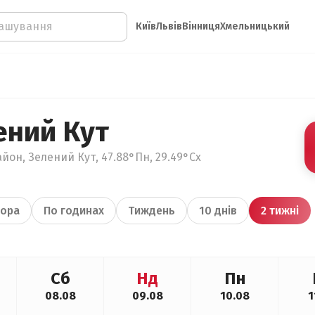
Київ
Львів
Вінниця
Хмельницький
ений Кут
йон, Зелений Кут, 47.88°Пн, 29.49°Сх
ора
По годинах
Тиждень
10 днів
2 тижні
Сб
Нд
Пн
08.08
09.08
10.08
1