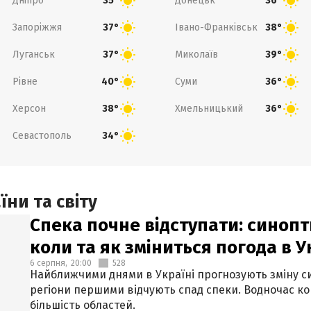
Дніпро
Донецьк
35°
36°
Запоріжжя
Івано-Франківськ
37°
38°
Луганськ
Миколаїв
37°
39°
Рівне
Суми
40°
36°
Херсон
Хмельницький
38°
36°
Севастополь
34°
ни та світу
Спека почне відступати: синопт
коли та як зміниться погода в У
6 серпня,
20:00
528
Найближчими днями в Україні прогнозують зміну син
регіони першими відчують спад спеки. Водночас к
більшість областей.