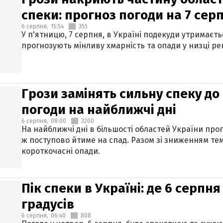
спеки: прогноз погоди на 7 сер
6 серпня,
15:54
355
У п'ятницю, 7 серпня, в Україні подекуди утримаєт
прогнозують мінливу хмарність та опади у низці рег
Грози замінять сильну спеку до 
погоди на найближчі дні
6 серпня,
08:00
3200
На найближчі дні в більшості областей України про
ж поступово йтиме на спад. Разом зі зниженням те
короткочасні опади.
Пік спеки в Україні: де 6 серпня
градусів
6 серпня,
06:40
808