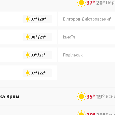
37°
20°
Пер
37°
/
20°
Білгород-Дністровський
36°
/
21°
Ізмаїл
33°
/
23°
Подільськ
37°
/
22°
35°
19°
ка Крим
Ясн