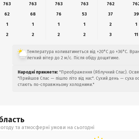
763
763
763
763
762
76
62
68
76
53
37
39
1
1
1
1
2
1
2
2
2
2
3
11
Температура коливатиметься від +20°C до +36°C. Вран
легкий вітер до 2 м/с. Після обіду дощитиме.
Народні прикмети:
"Преображення (Яблучний Спас). Освяч
"Прийшов Спас — пішло літо від нас". Сухий день — суха о
стають по-справжньому холодними."
бласть
огоду та атмосферні умови на сьогодні