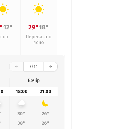
°
12°
29°
18°
Ясно
Переважно
ясно
7
/14
Вечір
00
18:00
21:00
°
30°
26°
°
38°
26°