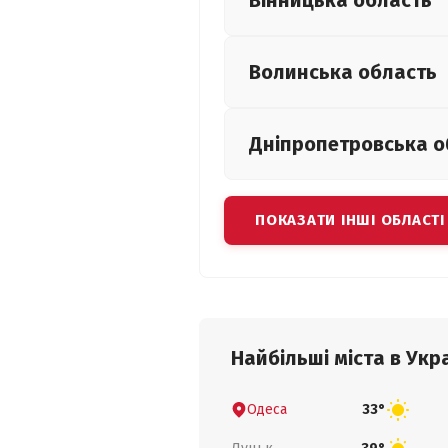
Вінницька
область
Волинська
область
Дніпропетровська
о
ПОКАЗАТИ ІНШІ ОБЛАСТІ
Найбільші міста в Укра
Одеса
33°