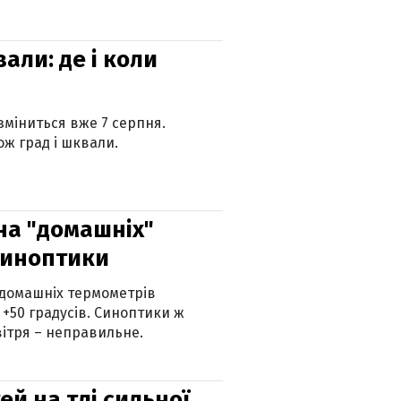
вали: де і коли
 зміниться вже 7 серпня.
ж град і шквали.
 на "домашніх"
синоптики
 домашніх термометрів
 +50 градусів. Синоптики ж
ітря – неправильне.
й на тлі сильної