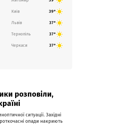
Житомир
39°
Київ
39°
Львів
37°
Тернопіль
37°
Черкаси
37°
ики розповіли,
країні
оптичної ситуації. Західні
ороткочасні опади накриють