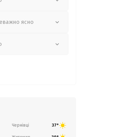
о
еважно ясно
о
Чернівці
37°