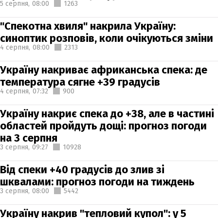
5 серпня,
08:00
1263
"Спекотна хвиля" накрила Україну:
синоптик розповів, коли очікуються зміни
4 серпня,
08:00
2313
Україну накриває африканська спека: де
температура сягне +39 градусів
4 серпня,
07:32
900
Україну накриє спека до +38, але в частині
областей пройдуть дощі: прогноз погоди
на 3 серпня
3 серпня,
09:27
10928
Від спеки +40 градусів до злив зі
шквалами: прогноз погоди на тиждень
3 серпня,
08:00
5442
Україну накрив "тепловий купол": у 5