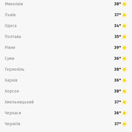
Миколаїв
38°
Львів
37°
Одеса
34°
Полтава
35°
Рівне
39°
Суми
36°
Тернопіль
38°
Харків
36°
Херсон
38°
Хмельницький
37°
Черкаси
36°
Чернігів
37°