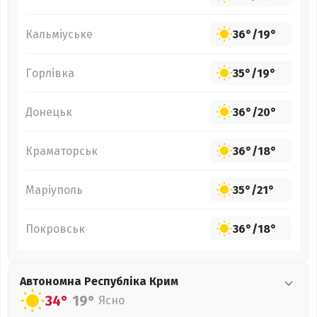
Кальміуське
36°
/
19°
Горлівка
35°
/
19°
Донецьк
36°
/
20°
Краматорськ
36°
/
18°
Маріуполь
35°
/
21°
Покровськ
36°
/
18°
Автономна Республіка Крим
34°
19°
Ясно