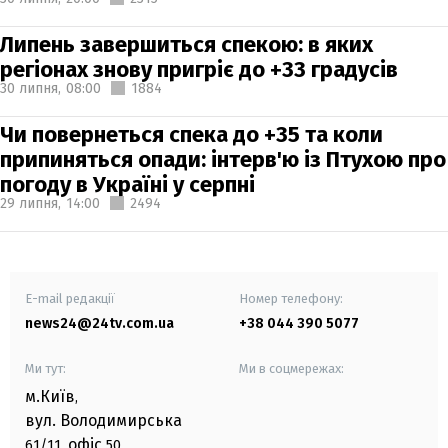
Липень завершиться спекою: в яких
регіонах знову пригріє до +33 градусів
30 липня,
08:00
1884
Чи повернеться спека до +35 та коли
припиняться опади: інтерв'ю із Птухою про
погоду в Україні у серпні
29 липня,
14:00
2494
E-mail редакції
Номер телефону:
news24@24tv.com.ua
+38 044 390 5077
Ми тут:
Ми в соцмережах:
м.Київ
,
вул. Володимирська
офіс
61/11,
50