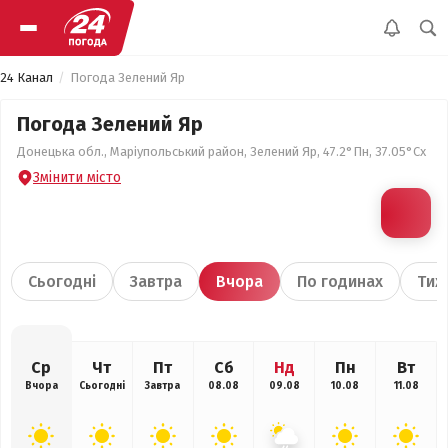
24 Канал
Погода Зелений Яр
Погода Зелений Яр
Донецька обл., Маріупольський район, Зелений Яр, 47.2°Пн, 37.05°Сх
Змінити місто
Сьогодні
Завтра
Вчора
По годинах
Тиж
Ср
Чт
Пт
Сб
Нд
Пн
Вт
Вчора
Сьогодні
Завтра
08.08
09.08
10.08
11.08