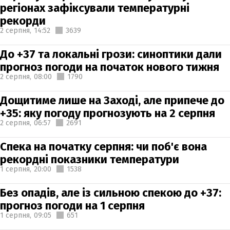
регіонах зафіксували температурні
рекорди
2 серпня,
14:52
3639
До +37 та локальні грози: синоптики дали
прогноз погоди на початок нового тижня
2 серпня,
08:00
1790
Дощитиме лише на Заході, але припече до
+35: яку погоду прогнозують на 2 серпня
2 серпня,
06:57
2691
Спека на початку серпня: чи поб'є вона
рекордні показники температури
1 серпня,
20:00
1538
Без опадів, але із сильною спекою до +37:
прогноз погоди на 1 серпня
1 серпня,
09:05
651