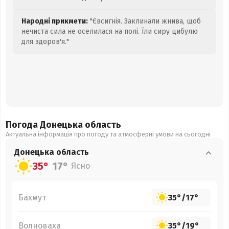
Народні прикмети:
"Євсигнія. Заклинали жнива, щоб
нечиста сила не оселилася на полі. Їли сиру цибулю
для здоров'я."
Погода Донецька
область
Актуальна інформація про погоду та атмосферні умови на сьогодні
Донецька
область
35°
17°
Ясно
Бахмут
35°
/
17°
Волноваха
35°
/
19°