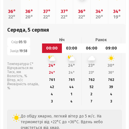
36°
36°
37°
37°
36°
34°
34°
22°
20°
22°
22°
22°
20°
19°
Середа, 5 серпня
Ніч
Ранок
Схід:
05:13
00:00
03:00
06:00
09:00
1
Захід:
19:58
Температура С°
24°
24°
23°
30°
Відчувається як
Тиск, мм
24°
24°
23°
30°
Вологість, %
761
761
762
762
Вітер, м/с
Ймовірність опадів,
42
44
52
39
%
4
1
2
4
3
4
7
3
До обіду хмарно, легкий вітер до 5 м/с. На
термометрі від +22°C до +36°C. Вдень небо
очистеться від хмар.