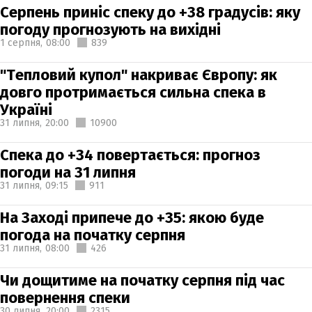
Серпень приніс спеку до +38 градусів: яку
погоду прогнозують на вихідні
1 серпня,
08:00
839
"Тепловий купол" накриває Європу: як
довго протримається сильна спека в
Україні
31 липня,
20:00
10900
Спека до +34 повертається: прогноз
погоди на 31 липня
31 липня,
09:15
911
На Заході припече до +35: якою буде
погода на початку серпня
31 липня,
08:00
426
Чи дощитиме на початку серпня під час
повернення спеки
30 липня,
20:00
2315