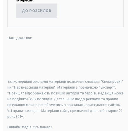
інтересам.
ДО РОЗСИЛОК
Наші додатки:
android
apple
smart tv
samsung smart tv
Всі комерційні рекламні матеріали позначені словами "Спецпроєкт"
чи "Партнерський матеріал". Матеріали з позначкою "Експерт",
"Позиція" відображають позицію авторів та героїв. Редакція може
не поділяти їхніх поглядів. Детальніше щодо реклами та правил
цитування можна ознайомитись в правилах користування сайтом.
Усі права захищені.
Матеріали сайту призначені для осіб старше
21
року (21+)
Онлайн-медіа «24 Канал»