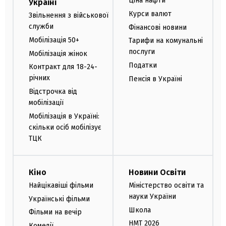
Ціна нафти
Україні
Курси валют
Звільнення з військової
служби
Фінансові новини
Мобілізація 50+
Тарифи на комунальні
послуги
Мобілізація жінок
Податки
Контракт для 18-24-
річних
Пенсія в Україні
Відстрочка від
мобілізації
Мобілізація в Україні:
скільки осіб мобілізує
ТЦК
Кіно
Новини Освіти
Найцікавіші фільми
Міністерство освіти та
науки України
Українські фільми
Школа
Фільми на вечір
НМТ 2026
Комедії