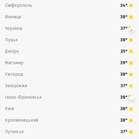
Сімферополь
34°
Вінниця
38°
Чернівці
37°
Луцьк
38°
Дніпро
35°
Житомир
39°
Ужгород
38°
Запоріжжя
37°
Івано-Франківськ
38°
Київ
38°
Кропивницький
38°
Луганськ
37°