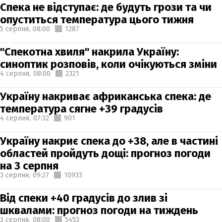
Спека не відступає: де будуть грози та чи
опуститься температура цього тижня
5 серпня,
08:00
1287
"Спекотна хвиля" накрила Україну:
синоптик розповів, коли очікуються зміни
4 серпня,
08:00
2321
Україну накриває африканська спека: де
температура сягне +39 градусів
4 серпня,
07:32
901
Україну накриє спека до +38, але в частині
областей пройдуть дощі: прогноз погоди
на 3 серпня
3 серпня,
09:27
10933
Від спеки +40 градусів до злив зі
шквалами: прогноз погоди на тиждень
3 серпня,
08:00
5453