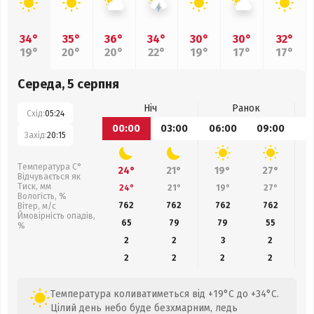
34°
35°
36°
34°
30°
30°
32°
19°
20°
20°
22°
19°
17°
17°
Середа, 5 серпня
Ніч
Ранок
Схід:
05:24
00:00
03:00
06:00
09:00
1
Захід:
20:15
Температура С°
24°
21°
19°
27°
Відчувається як
Тиск, мм
24°
21°
19°
27°
Вологість, %
762
762
762
762
Вітер, м/с
Ймовірність опадів,
65
79
79
55
%
2
2
3
2
2
2
2
2
Температура коливатиметься від +19°C до +34°C.
Цілий день небо буде безхмарним, ледь