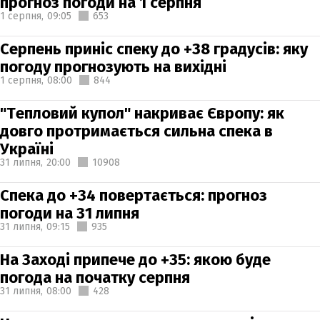
прогноз погоди на 1 серпня
1 серпня,
09:05
653
Серпень приніс спеку до +38 градусів: яку
погоду прогнозують на вихідні
1 серпня,
08:00
844
"Тепловий купол" накриває Європу: як
довго протримається сильна спека в
Україні
31 липня,
20:00
10908
Спека до +34 повертається: прогноз
погоди на 31 липня
31 липня,
09:15
935
На Заході припече до +35: якою буде
погода на початку серпня
31 липня,
08:00
428