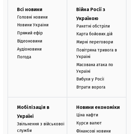
Всі новини
Війна Росії з
Головні новини
Україною
Новини України
Ракетні обстріли
Прямий ефір
Карта бойових дій
Відеоновини
Мирні переговори
Аудіоновини
Повітряна тривога в
Україні
Погода
Масована атака по
Україні
Вибухи у Росії
Втрати ворога
Мобілізація в
Новини економіки
Ціна нафти
Україні
Курси валют
Звільнення з військової
служби
Фінансові новини