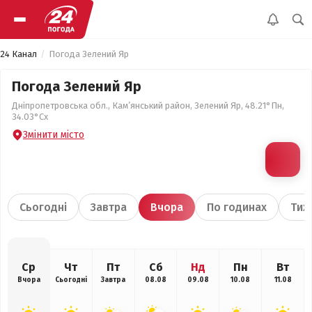
24 Канал
Погода Зелений Яр
Погода Зелений Яр
Дніпропетровська обл., Кам’янський район, Зелений Яр, 48.21°Пн,
34.03°Сх
Змінити місто
Сьогодні
Завтра
Вчора
По годинах
Тиж
Ср
Чт
Пт
Сб
Нд
Пн
Вт
Вчора
Сьогодні
Завтра
08.08
09.08
10.08
11.08