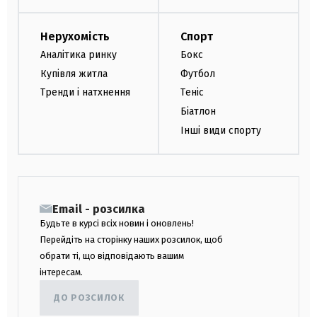
Нерухомість
Спорт
Аналітика ринку
Бокс
Купівля житла
Футбол
Тренди і натхнення
Теніс
Біатлон
Інші види спорту
Email - розсилка
Будьте в курсі всіх новин і оновлень!
Перейдіть на сторінку наших розсилок, щоб
обрати ті, що відповідають вашим
інтересам.
ДО РОЗСИЛОК