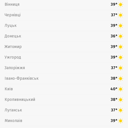
Вінниця
39°
Чернівці
37°
Луцьк
39°
Донецьк
36°
Житомир
39°
Ужгород
39°
Запоріжжя
37°
Івано-Франківськ
38°
Київ
40°
Кропивницький
38°
Луганськ
37°
Миколаїв
39°