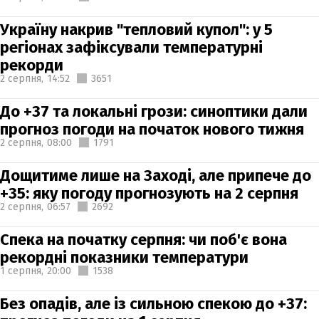
Україну накрив "тепловий купол": у 5
регіонах зафіксували температурні
рекорди
2 серпня,
14:52
3651
До +37 та локальні грози: синоптики дали
прогноз погоди на початок нового тижня
2 серпня,
08:00
1791
Дощитиме лише на Заході, але припече до
+35: яку погоду прогнозують на 2 серпня
2 серпня,
06:57
2692
Спека на початку серпня: чи поб'є вона
рекордні показники температури
1 серпня,
20:00
1538
Без опадів, але із сильною спекою до +37: