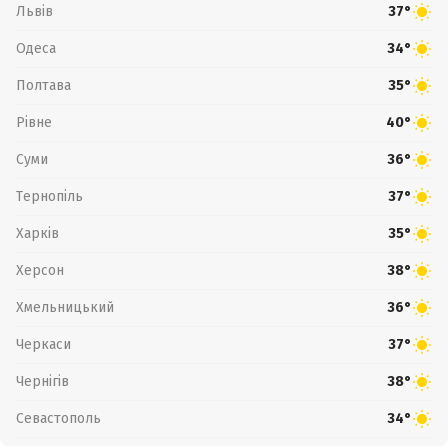
Львів
37°
Одеса
34°
Полтава
35°
Рівне
40°
Суми
36°
Тернопіль
37°
Харків
35°
Херсон
38°
Хмельницький
36°
Черкаси
37°
Чернігів
38°
Севастополь
34°