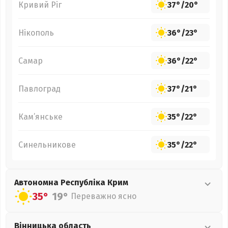
Кривий Ріг
37°
/
20°
Нікополь
36°
/
23°
Самар
36°
/
22°
Павлоград
37°
/
21°
Кам’янське
35°
/
22°
Синельникове
35°
/
22°
Автономна Республіка Крим
35°
19°
Переважно ясно
Вінницька
область