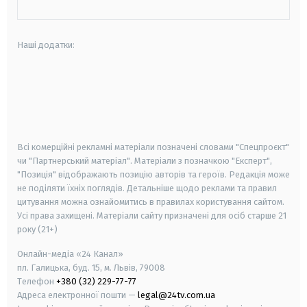
Наші додатки:
android
apple
smart tv
samsung smart tv
Всі комерційні рекламні матеріали позначені словами "Спецпроєкт"
чи "Партнерський матеріал". Матеріали з позначкою "Експерт",
"Позиція" відображають позицію авторів та героїв. Редакція може
не поділяти їхніх поглядів. Детальніше щодо реклами та правил
цитування можна ознайомитись в правилах користування сайтом.
Усі права захищені.
Матеріали сайту призначені для осіб старше
21
року (21+)
Онлайн-медіа «24 Канал»
пл. Галицька, буд. 15, м. Львів, 79008
Телефон
+380 (32) 229-77-77
Адреса електронної пошти —
legal@24tv.com.ua