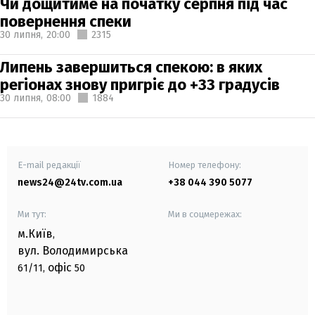
Чи дощитиме на початку серпня під час
повернення спеки
30 липня,
20:00
2315
Липень завершиться спекою: в яких
регіонах знову пригріє до +33 градусів
30 липня,
08:00
1884
E-mail редакції
Номер телефону:
news24@24tv.com.ua
+38 044 390 5077
Ми тут:
Ми в соцмережах:
м.Київ
,
вул. Володимирська
офіс
61/11,
50