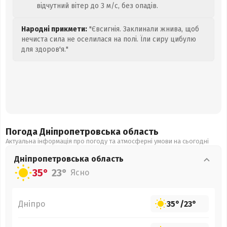
відчутний вітер до 3 м/с, без опадів.
Народні прикмети:
"Євсигнія. Заклинали жнива, щоб
нечиста сила не оселилася на полі. Їли сиру цибулю
для здоров'я."
Погода Дніпропетровська
область
Актуальна інформація про погоду та атмосферні умови на сьогодні
Дніпропетровська
область
35°
23°
Ясно
Дніпро
35°
/
23°