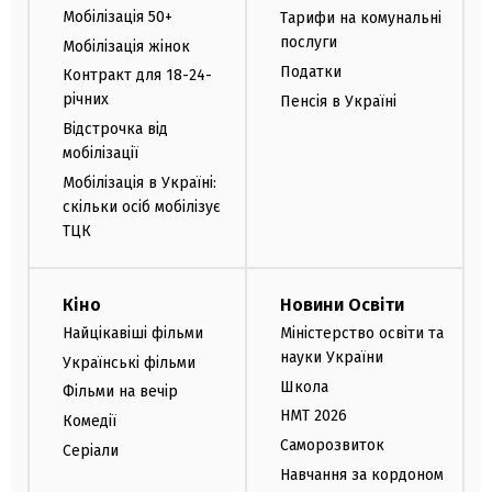
Мобілізація 50+
Тарифи на комунальні
послуги
Мобілізація жінок
Податки
Контракт для 18-24-
річних
Пенсія в Україні
Відстрочка від
мобілізації
Мобілізація в Україні:
скільки осіб мобілізує
ТЦК
Кіно
Новини Освіти
Найцікавіші фільми
Міністерство освіти та
науки України
Українські фільми
Школа
Фільми на вечір
НМТ 2026
Комедії
Саморозвиток
Серіали
Навчання за кордоном