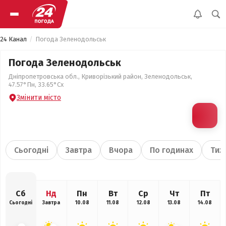
24 Канал
Погода Зеленодольськ
Погода Зеленодольськ
Дніпропетровська обл., Криворізький район, Зеленодольськ,
47.57°Пн, 33.65°Сх
Змінити місто
Сьогодні
Завтра
Вчора
По годинах
Тиж
Сб
Нд
Пн
Вт
Ср
Чт
Пт
Сьогодні
Завтра
10.08
11.08
12.08
13.08
14.08