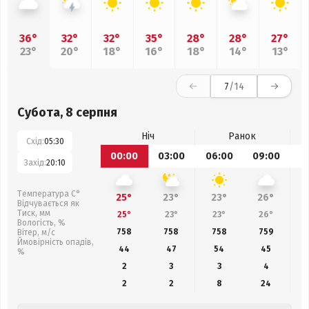
36°
32°
32°
35°
28°
28°
27°
23°
20°
18°
16°
18°
14°
13°
7
/14
Субота, 8 серпня
Ніч
Ранок
Схід:
05:30
00:00
03:00
06:00
09:00
1
Захід:
20:10
Температура С°
25°
23°
23°
26°
Відчувається як
Тиск, мм
25°
23°
23°
26°
Вологість, %
758
758
758
759
Вітер, м/с
Ймовірність опадів,
44
47
54
45
%
2
3
3
4
2
2
8
24