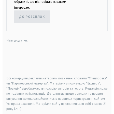
обрати ті, що відповідають вашим
інтересам.
ДО РОЗСИЛОК
Наші додатки:
android
apple
smart tv
samsung smart tv
Всі комерційні рекламні матеріали позначені словами "Спецпроєкт"
чи "Партнерський матеріал". Матеріали з позначкою "Експерт",
"Позиція" відображають позицію авторів та героїв. Редакція може
не поділяти їхніх поглядів. Детальніше щодо реклами та правил
цитування можна ознайомитись в правилах користування сайтом.
Усі права захищені.
Матеріали сайту призначені для осіб старше
21
року (21+)