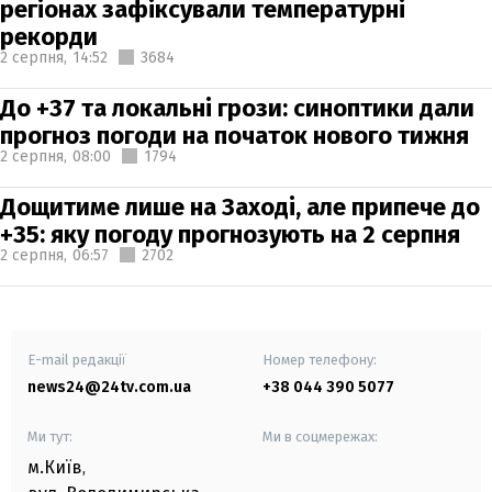
регіонах зафіксували температурні
рекорди
2 серпня,
14:52
3684
До +37 та локальні грози: синоптики дали
прогноз погоди на початок нового тижня
2 серпня,
08:00
1794
Дощитиме лише на Заході, але припече до
+35: яку погоду прогнозують на 2 серпня
2 серпня,
06:57
2702
E-mail редакції
Номер телефону:
news24@24tv.com.ua
+38 044 390 5077
Ми тут:
Ми в соцмережах:
м.Київ
,