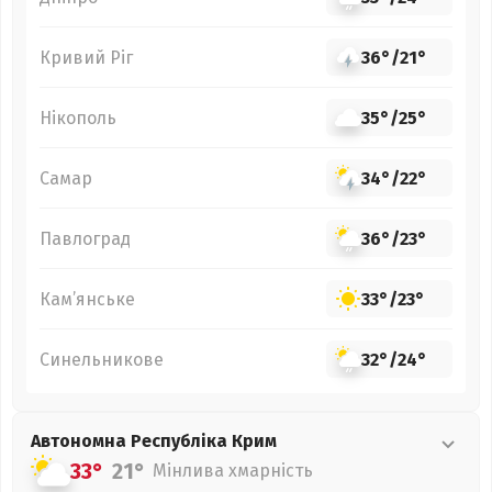
Кривий Ріг
36°
/
21°
Нікополь
35°
/
25°
Самар
34°
/
22°
Павлоград
36°
/
23°
Кам’янське
33°
/
23°
Синельникове
32°
/
24°
Автономна Республіка Крим
33°
21°
Мінлива хмарність