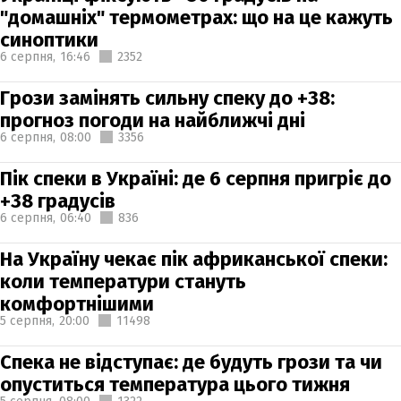
"домашніх" термометрах: що на це кажуть
синоптики
6 серпня,
16:46
2352
Грози замінять сильну спеку до +38:
прогноз погоди на найближчі дні
6 серпня,
08:00
3356
Пік спеки в Україні: де 6 серпня пригріє до
+38 градусів
6 серпня,
06:40
836
На Україну чекає пік африканської спеки:
коли температури стануть
комфортнішими
5 серпня,
20:00
11498
Спека не відступає: де будуть грози та чи
опуститься температура цього тижня