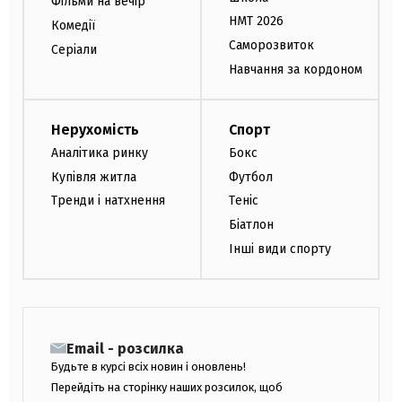
Фільми на вечір
НМТ 2026
Комедії
Саморозвиток
Серіали
Навчання за кордоном
Нерухомість
Спорт
Аналітика ринку
Бокс
Купівля житла
Футбол
Тренди і натхнення
Теніс
Біатлон
Інші види спорту
Email - розсилка
Будьте в курсі всіх новин і оновлень!
Перейдіть на сторінку наших розсилок, щоб