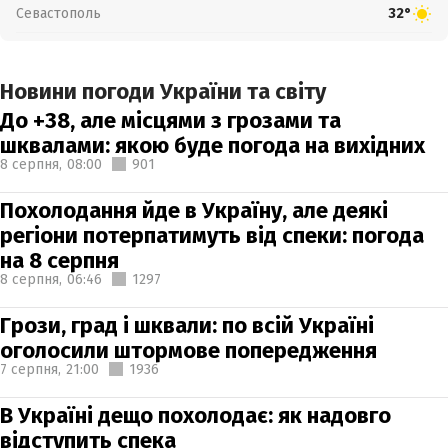
Севастополь
32°
Новини погоди України та світу
До +38, але місцями з грозами та
шквалами: якою буде погода на вихідних
8 серпня,
08:00
901
Похолодання йде в Україну, але деякі
регіони потерпатимуть від спеки: погода
на 8 серпня
8 серпня,
06:46
1297
Грози, град і шквали: по всій Україні
оголосили штормове попередження
7 серпня,
21:00
1936
В Україні дещо похолодає: як надовго
відступить спека