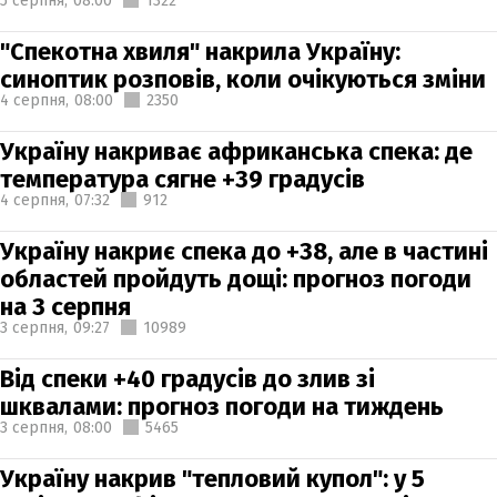
5 серпня,
08:00
1322
"Спекотна хвиля" накрила Україну:
синоптик розповів, коли очікуються зміни
4 серпня,
08:00
2350
Україну накриває африканська спека: де
температура сягне +39 градусів
4 серпня,
07:32
912
Україну накриє спека до +38, але в частині
областей пройдуть дощі: прогноз погоди
на 3 серпня
3 серпня,
09:27
10989
Від спеки +40 градусів до злив зі
шквалами: прогноз погоди на тиждень
3 серпня,
08:00
5465
Україну накрив "тепловий купол": у 5