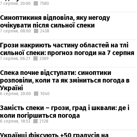
7 серпня,
20:00
7580
Синоптикиня відповіла, яку негоду
очікувати після сильної спеки
7 серпня,
08:00
2438
Грози накриють частину областей на тлі
сильної спеки: прогноз погоди на 7 серпня
7 серпня,
06:21
2389
Спека почне відступати: синоптики
розповіли, коли та як зміниться погода в
Україні
6 серпня,
20:00
1040
Замість спеки – грози, град і шквали: де і
коли погіршиться погода
6 серпня,
18:53
2128
Українці фіксують +50 градусів на