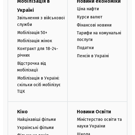
Мобілізація в
Новини економіки
Ціна нафти
Україні
Курси валют
Звільнення з військової
служби
Фінансові новини
Мобілізація 50+
Тарифи на комунальні
послуги
Мобілізація жінок
Податки
Контракт для 18-24-
річних
Пенсія в Україні
Відстрочка від
мобілізації
Мобілізація в Україні:
скільки осіб мобілізує
ТЦК
Кіно
Новини Освіти
Найцікавіші фільми
Міністерство освіти та
науки України
Українські фільми
Школа