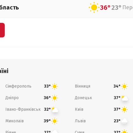
36°
23°
бласть
Пер
їні
Сімферополь
Вінниця
33°
34°
Дніпро
Донецьк
36°
37°
Івано-Франківськ
Київ
32°
37°
Миколаїв
Львів
39°
23°
Рівне
Суми
27°
37°