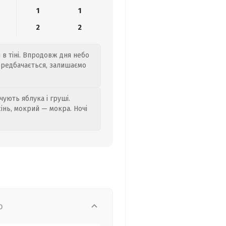
1
1
2
2
 в тіні. Впродовж дня небо
передбачається, залишаємо
ують яблука і груші.
сінь, мокрий — мокра. Ночі
о