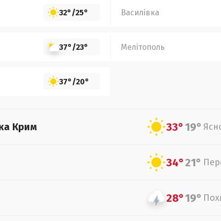
32°
/
25°
Василівка
37°
/
23°
Мелітополь
37°
/
20°
33°
19°
ка Крим
Ясн
34°
21°
Пер
28°
19°
Пох