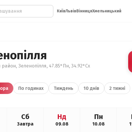
Київ
Львів
Вінниця
Хмельницький
енопілля
 район, Зеленопілля, 47.85°Пн, 34.92°Сх
ора
По годинах
Тиждень
10 днів
2 тижні
Сб
Нд
Пн
Завтра
09.08
10.08
1