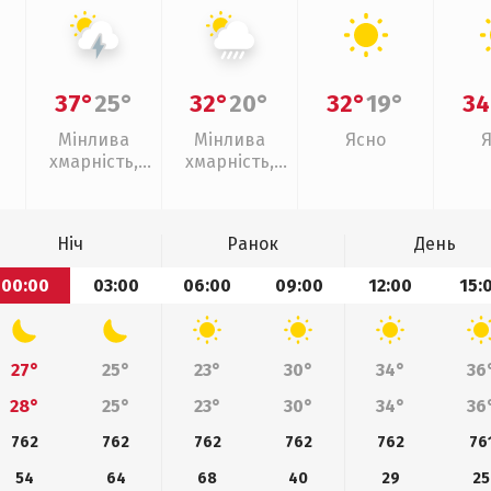
37°
25°
32°
20°
32°
19°
34
Мінлива
Мінлива
Ясно
хмарність,
хмарність,
грози
зливи
Ніч
Ранок
День
00:00
03:00
06:00
09:00
12:00
15:
27°
25°
23°
30°
34°
36
28°
25°
23°
30°
34°
36
762
762
762
762
762
76
54
64
68
40
29
25