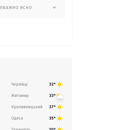
еважно ясно
Чернівці
32°
Житомир
33°
Кропивницький
37°
Одеса
35°
Тернопіль
30°