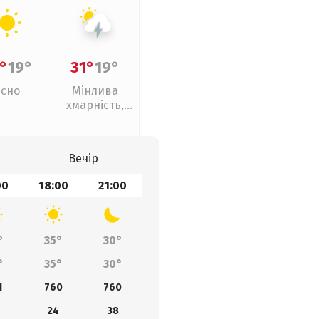
°
19°
31°
19°
Ясно
Мінлива
хмарність,
грози
Вечір
00
18:00
21:00
°
35°
30°
°
35°
30°
1
760
760
24
38