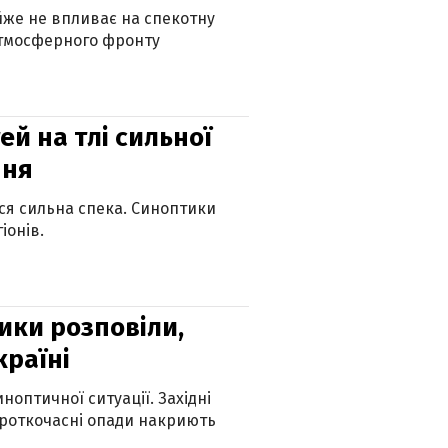
айже не впливає на спекотну
атмосферного фронту
й на тлі сильної
пня
ься сильна спека. Синоптики
іонів.
ики розповіли,
країні
оптичної ситуації. Західні
ороткочасні опади накриють