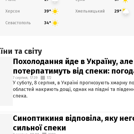
Херсон
Хмельницький
39°
29°
Севастополь
34°
ни та світу
Похолодання йде в Україну, але
потерпатимуть від спеки: погод
7 серпня,
17:39
172
У суботу, 8 серпня, в Україні прогнозують хмарну п
областей накриють дощі, однак на півдні та півден
спека.
Синоптикиня відповіла, яку нег
сильної спеки