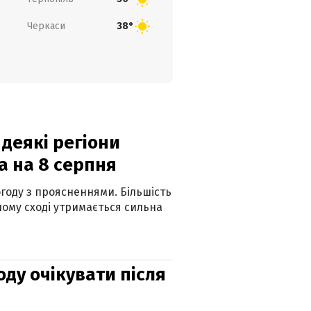
Черкаси
38°
 деякі регіони
а на 8 серпня
огоду з проясненнями. Більшість
ному сході утримається сильна
оду очікувати після