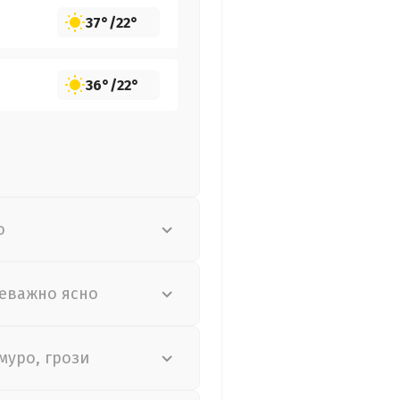
37°
/
22°
36°
/
22°
о
еважно ясно
муро, грози