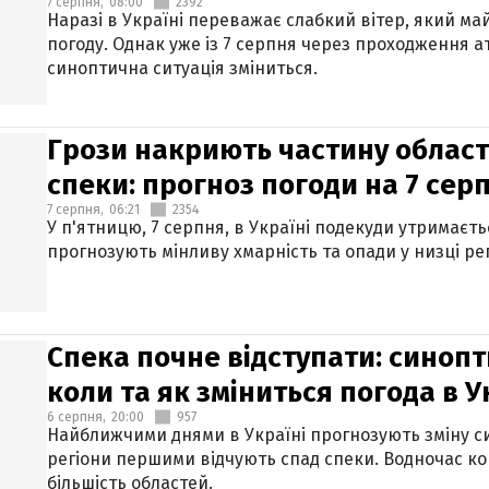
7 серпня,
08:00
2392
Наразі в Україні переважає слабкий вітер, який м
погоду. Однак уже із 7 серпня через проходження 
синоптична ситуація зміниться.
Грози накриють частину областе
спеки: прогноз погоди на 7 сер
7 серпня,
06:21
2354
У п'ятницю, 7 серпня, в Україні подекуди утримаєт
прогнозують мінливу хмарність та опади у низці рег
Спека почне відступати: синопт
коли та як зміниться погода в У
6 серпня,
20:00
957
Найближчими днями в Україні прогнозують зміну син
регіони першими відчують спад спеки. Водночас к
більшість областей.