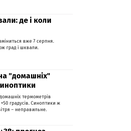
вали: де і коли
 зміниться вже 7 серпня.
ж град і шквали.
 на "домашніх"
синоптики
 домашніх термометрів
 +50 градусів. Синоптики ж
ітря – неправильне.