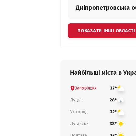
Дніпропетровська
о
ПОКАЗАТИ ІНШІ ОБЛАСТІ
Найбільші міста в Укра
Запоріжжя
37°
Луцьк
28°
Ужгород
32°
Луганськ
38°
Полтава
37°