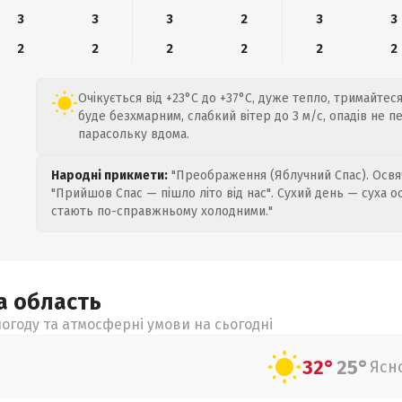
3
3
3
2
3
3
2
2
2
2
2
2
Очікується від +23°C до +37°C, дуже тепло, тримайтеся
буде безхмарним, слабкий вітер до 3 м/с, опадів не 
парасольку вдома.
Народні прикмети:
"Преображення (Яблучний Спас). Освяч
"Прийшов Спас — пішло літо від нас". Сухий день — суха о
стають по-справжньому холодними."
ка
область
огоду та атмосферні умови на сьогодні
32°
25°
Ясн