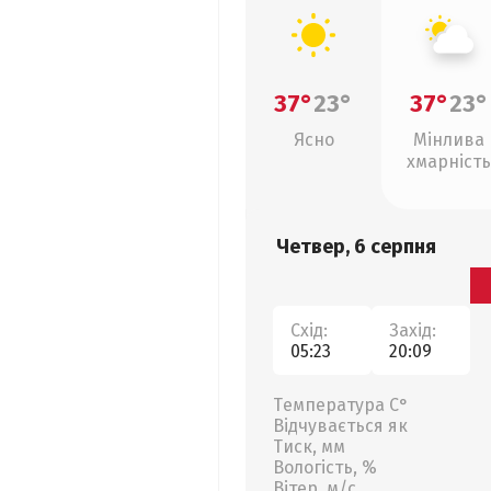
37°
23°
37°
23°
Ясно
Мінлива
хмарність
Четвер, 6 серпня
Схід:
Захід:
05:23
20:09
Температура С°
Відчувається як
Тиск, мм
Вологість, %
Вітер, м/с