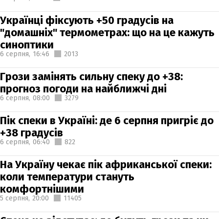
Українці фіксують +50 градусів на
"домашніх" термометрах: що на це кажуть
синоптики
6 серпня,
16:46
2013
Грози замінять сильну спеку до +38:
прогноз погоди на найближчі дні
6 серпня,
08:00
3279
Пік спеки в Україні: де 6 серпня пригріє до
+38 градусів
6 серпня,
06:40
822
На Україну чекає пік африканської спеки:
коли температури стануть
комфортнішими
5 серпня,
20:00
11405