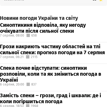
Новини погоди України та світу
Синоптикиня відповіла, яку негоду
очікувати після сильної спеки
7 серпня,
08:00
658
Грози накриють частину областей на тлі
сильної спеки: прогноз погоди на 7 серпня
7 серпня,
06:21
2115
Спека почне відступати: синоптики
розповіли, коли та як зміниться погода в
Україні
6 серпня,
20:00
837
Замість спеки – грози, град і шквали: де і
коли погіршиться погода
6 серпня,
18:53
1968