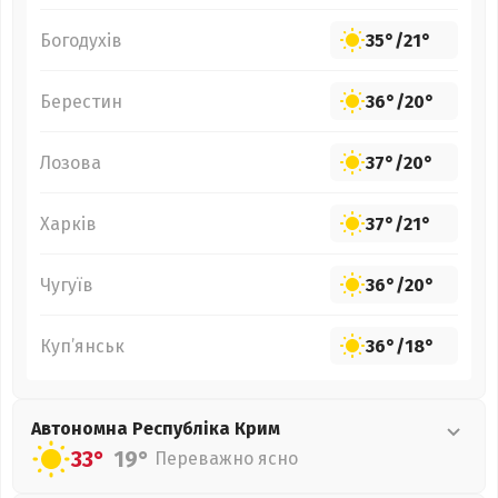
Богодухів
35°
/
21°
Берестин
36°
/
20°
Лозова
37°
/
20°
Харків
37°
/
21°
Чугуїв
36°
/
20°
Куп’янськ
36°
/
18°
Автономна Республіка Крим
33°
19°
Переважно ясно