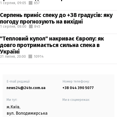
1 серпня,
09:05
657
Серпень приніс спеку до +38 градусів: яку
погоду прогнозують на вихідні
1 серпня,
08:00
845
"Тепловий купол" накриває Європу: як
довго протримається сильна спека в
Україні
31 липня,
20:00
10914
E-mail редакції
Номер телефону:
news24@24tv.com.ua
+38 044 390 5077
Ми тут:
Ми в соцмережах:
м.Київ
,
вул. Володимирська