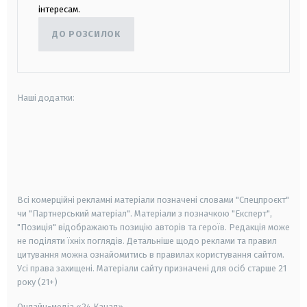
інтересам.
ДО РОЗСИЛОК
Наші додатки:
android
apple
smart tv
samsung smart tv
Всі комерційні рекламні матеріали позначені словами "Спецпроєкт"
чи "Партнерський матеріал". Матеріали з позначкою "Експерт",
"Позиція" відображають позицію авторів та героїв. Редакція може
не поділяти їхніх поглядів. Детальніше щодо реклами та правил
цитування можна ознайомитись в правилах користування сайтом.
Усі права захищені.
Матеріали сайту призначені для осіб старше
21
року (21+)
Онлайн-медіа «24 Канал»