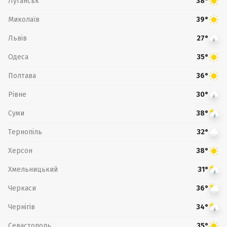
Луганськ
38°
Миколаїв
39°
Львів
27°
Одеса
35°
Полтава
36°
Рівне
30°
Суми
38°
Тернопіль
32°
Херсон
38°
Хмельницький
31°
Черкаси
36°
Чернігів
34°
Севастополь
35°