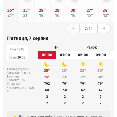
36°
35°
29°
28°
30°
27°
24°
21°
21°
19°
16°
16°
15°
12°
7
/14
П'ятниця, 7 серпня
Ніч
Ранок
Схід:
05:08
00:00
03:00
06:00
09:00
1
Захід:
20:06
Температура С°
25°
23°
22°
30°
Відчувається як
Тиск, мм
25°
23°
22°
30°
Вологість, %
762
761
761
761
Вітер, м/с
Ймовірність опадів,
60
58
62
42
%
2
2
2
2
2
2
2
2
Впродовж дня небо буде безхмарним, опадів не