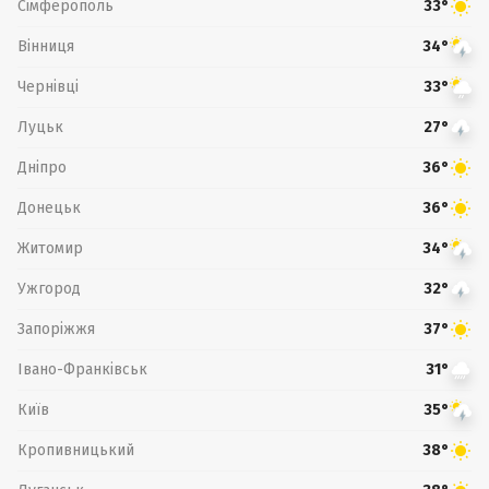
Сімферополь
33°
Вінниця
34°
Чернівці
33°
Луцьк
27°
Дніпро
36°
Донецьк
36°
Житомир
34°
Ужгород
32°
Запоріжжя
37°
Івано-Франківськ
31°
Київ
35°
Кропивницький
38°