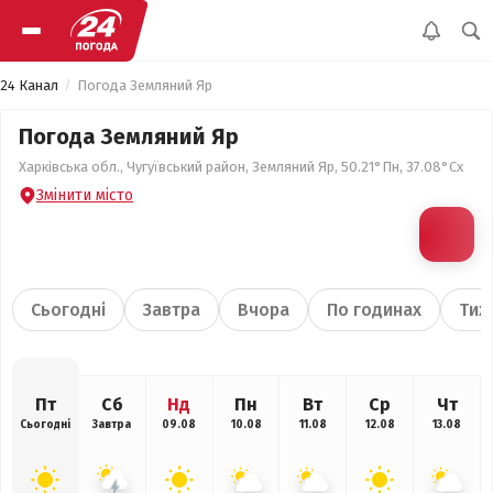
24 Канал
Погода Земляний Яр
Погода Земляний Яр
Харківська обл., Чугуївський район, Земляний Яр, 50.21°Пн, 37.08°Сх
Змінити місто
Сьогодні
Завтра
Вчора
По годинах
Тиж
Пт
Сб
Нд
Пн
Вт
Ср
Чт
Сьогодні
Завтра
09.08
10.08
11.08
12.08
13.08