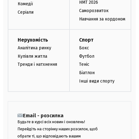
НМТ 2026
Комедії
Саморозвиток
Серіали
Навчання за кордоном
Нерухомість
Спорт
Аналітика ринку
Бокс
Купівля житла
Футбол
Тренди і натхнення
Теніс
Біатлон
Інші види спорту
Email - розсилка
Будьте в курсі всіх новин і оновлень!
Перейдіть на сторінку наших розсилок, щоб
обрати ті, що відповідають вашим