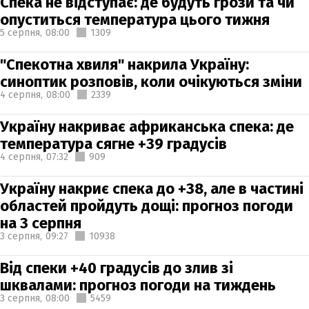
Спека не відступає: де будуть грози та чи
опуститься температура цього тижня
5 серпня,
08:00
1309
"Спекотна хвиля" накрила Україну:
синоптик розповів, коли очікуються зміни
4 серпня,
08:00
2339
Україну накриває африканська спека: де
температура сягне +39 градусів
4 серпня,
07:32
909
Україну накриє спека до +38, але в частині
областей пройдуть дощі: прогноз погоди
на 3 серпня
3 серпня,
09:27
10938
Від спеки +40 градусів до злив зі
шквалами: прогноз погоди на тиждень
3 серпня,
08:00
5459