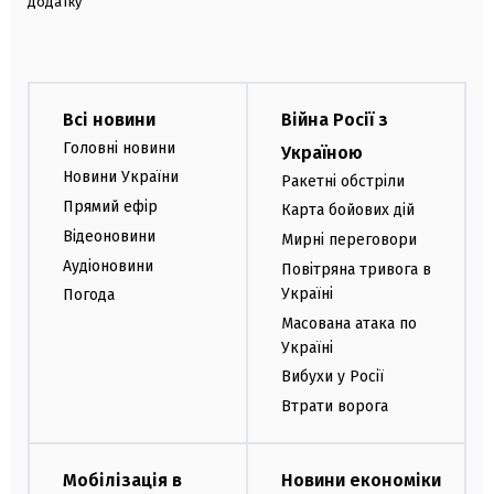
додатку
Всі новини
Війна Росії з
Головні новини
Україною
Новини України
Ракетні обстріли
Прямий ефір
Карта бойових дій
Відеоновини
Мирні переговори
Аудіоновини
Повітряна тривога в
Україні
Погода
Масована атака по
Україні
Вибухи у Росії
Втрати ворога
Мобілізація в
Новини економіки