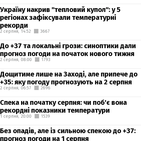
Україну накрив "тепловий купол": у 5
регіонах зафіксували температурні
рекорди
2 серпня,
14:52
3667
До +37 та локальні грози: синоптики дали
прогноз погоди на початок нового тижня
2 серпня,
08:00
1793
Дощитиме лише на Заході, але припече до
+35: яку погоду прогнозують на 2 серпня
2 серпня,
06:57
2696
Спека на початку серпня: чи поб'є вона
рекордні показники температури
1 серпня,
20:00
1539
Без опадів, але із сильною спекою до +37:
прогноз погоди на 1 серпня