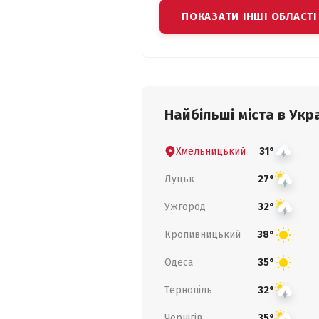
ПОКАЗАТИ ІНШІ ОБЛАСТІ
Найбільші міста в Укра
Хмельницький
31°
Луцьк
27°
Ужгород
32°
Кропивницький
38°
Одеса
35°
Тернопіль
32°
Чернігів
35°