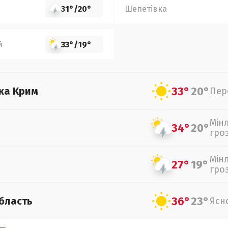
31°
/
20°
Шепетівка
й
33°
/
19°
33°
20°
ка Крим
Пер
Мін
34°
20°
гро
Мін
27°
19°
гро
36°
23°
бласть
Ясн