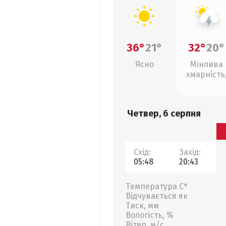
36°
21°
32°
20°
Ясно
Мінлива
хмарність
грози
Четвер, 6 серпня
Схід:
Захід:
05:48
20:43
Температура С°
Відчувається як
Тиск, мм
Вологість, %
Вітер, м/с