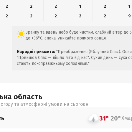
2
2
2
1
2
1
2
2
2
2
2
9
Зранку та вдень небо буде чистим, слабкий вітер до 5
до +36°C, спека, уникайте прямого сонця.
Народні прикмети:
"Преображення (Яблучний Спас). Освяч
"Прийшов Спас — пішло літо від нас". Сухий день — суха о
стають по-справжньому холодними."
цька
область
огоду та атмосферні умови на сьогодні
31°
20°
ть
Хма