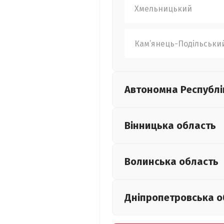
Хмельницький
Кам’янець-Подільськи
Автономна Республі
Вінницька
область
Волинська
область
Дніпропетровська
о