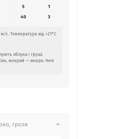
5
1
40
3
 м/с. Температура від +21°C
ують яблука і груші.
сінь, мокрий — мокра. Ночі
рно, грози