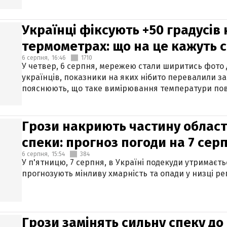
Українці фіксують +50 градусів
термометрах: що на це кажуть 
6 серпня,
16:46
1710
У четвер, 6 серпня, мережею стали ширитись фото
українців, показники на яких нібито перевалили за
пояснюють, що таке вимірювання температури пов
Грози накриють частину областе
спеки: прогноз погоди на 7 сер
6 серпня,
15:54
384
У п'ятницю, 7 серпня, в Україні подекуди утримаєт
прогнозують мінливу хмарність та опади у низці рег
Грози замінять сильну спеку до 