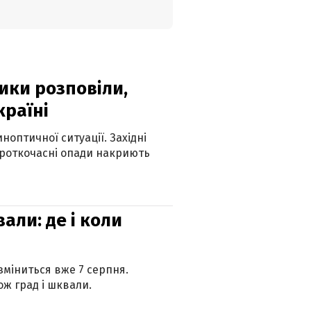
ики розповіли,
країні
оптичної ситуації. Західні
ороткочасні опади накриють
вали: де і коли
 зміниться вже 7 серпня.
ж град і шквали.