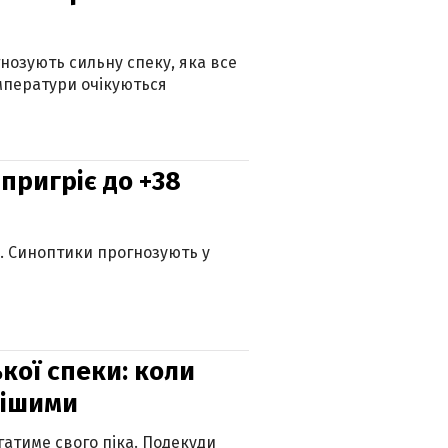
гнозують сильну спеку, яка все
мператури очікуються
 пригріє до +38
ю. Синоптики прогнозують у
кої спеки: коли
нішими
атиме свого піка. Подекуди