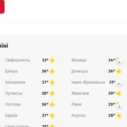
їні
Сімферополь
Вінниця
33°
34°
Дніпро
Донецьк
36°
36°
Запоріжжя
Івано-Франківськ
37°
31°
Луганськ
Миколаїв
38°
39°
Полтава
Рівне
36°
29°
Харків
Херсон
37°
38°
Севастополь
35°