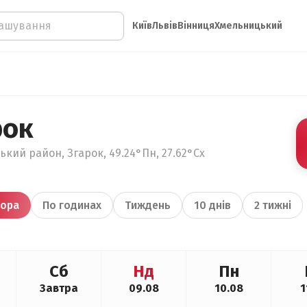
Київ
Львів
Вінниця
Хмельницький
рок
кий район, Згарок, 49.24°Пн, 27.62°Сх
ора
По годинах
Тиждень
10 днів
2 тижні
Сб
Нд
Пн
Завтра
09.08
10.08
1