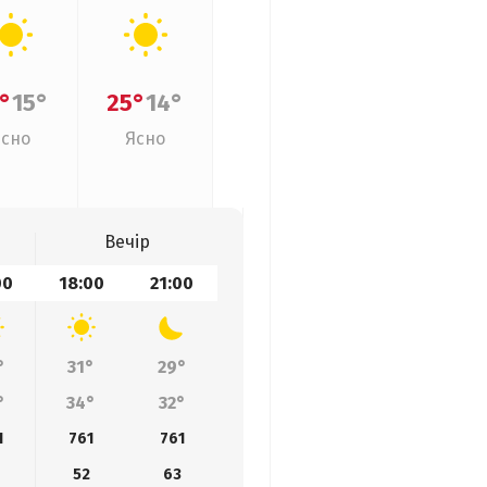
°
15°
25°
14°
Ясно
Ясно
Вечір
00
18:00
21:00
°
31°
29°
°
34°
32°
1
761
761
52
63