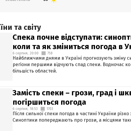
ни та світу
Спека почне відступати: синопт
коли та як зміниться погода в У
6 серпня,
20:00
758
Найближчими днями в Україні прогнозують зміну син
регіони першими відчують спад спеки. Водночас к
більшість областей.
Замість спеки – грози, град і шк
погіршиться погода
6 серпня,
18:53
1703
Після сильної спеки погода в частині України різко
Синоптики попереджають про грози, а місцями тако