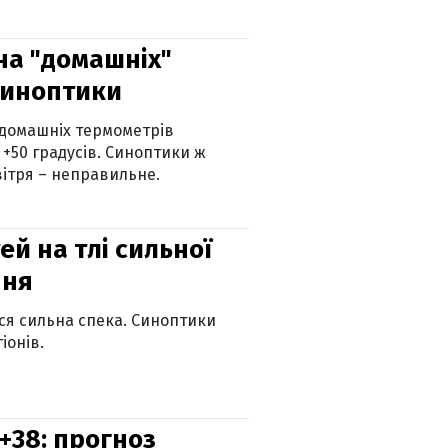
 на "домашніх"
синоптики
 домашніх термометрів
 +50 градусів. Синоптики ж
ітря – неправильне.
й на тлі сильної
пня
ься сильна спека. Синоптики
іонів.
+38: прогноз