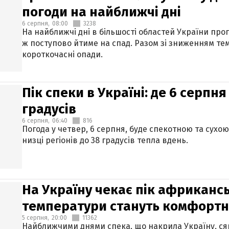
погоди на найближчі дні
6 серпня,
08:00
3238
На найближчі дні в більшості областей України про
ж поступово йтиме на спад. Разом зі зниженням те
короткочасні опади.
Пік спеки в Україні: де 6 серпня
градусів
6 серпня,
06:40
816
Погода у четвер, 6 серпня, буде спекотною та сухо
низці регіонів до 38 градусів тепла вдень.
На Україну чекає пік африкансь
температури стануть комфорт
5 серпня,
20:00
11362
Найближчими днями спека, що накрила Україну, сяг