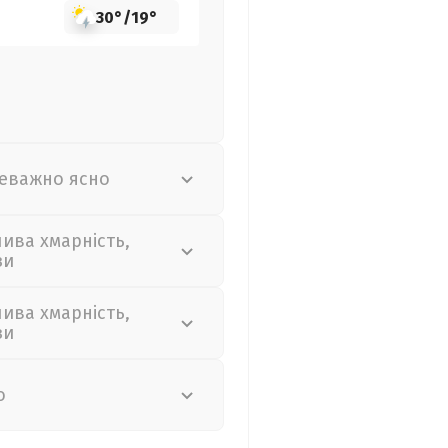
30°
/
19°
еважно ясно
лива хмарність,
зи
лива хмарність,
зи
о