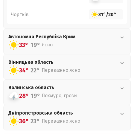
Чортків
31°
/
20°
Автономна Республіка Крим
33°
19°
Ясно
Вінницька
область
34°
22°
Переважно ясно
Волинська
область
28°
19°
Похмуро, грози
Дніпропетровська
область
36°
23°
Переважно ясно