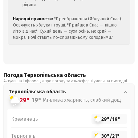
рідини.
Народні прикмети:
"Преображення (Яблучний Спас).
Освячують яблука і груші. "Прийшов Спас — пішло
літо від нас". Сухий день — суха осінь, мокрий —
мокра. Ночі стають по-справжньому холодними."
Погода Тернопільська
область
Актуальна інформація про погоду та атмосферні умови на сьогодні
Тернопільська
область
29°
19°
Мінлива хмарність, слабкий дощ
Кременець
29°
/
19°
Тернопіль
30°
/
21°