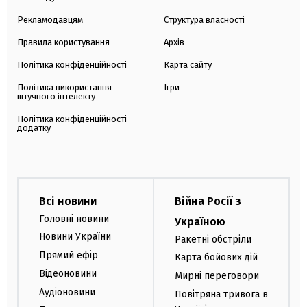
Рекламодавцям
Структура власності
Правила користування
Архів
Політика конфіденційності
Карта сайту
Політика використання
Ігри
штучного інтелекту
Політика конфіденційності
додатку
Всі новини
Війна Росії з
Головні новини
Україною
Новини України
Ракетні обстріли
Прямий ефір
Карта бойових дій
Відеоновини
Мирні переговори
Аудіоновини
Повітряна тривога в