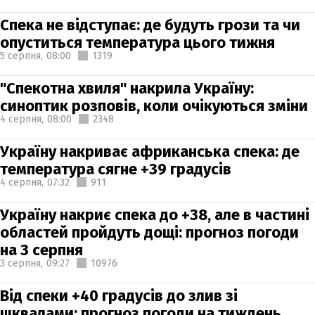
Спека не відступає: де будуть грози та чи
опуститься температура цього тижня
5 серпня,
08:00
1319
"Спекотна хвиля" накрила Україну:
синоптик розповів, коли очікуються зміни
4 серпня,
08:00
2348
Україну накриває африканська спека: де
температура сягне +39 градусів
4 серпня,
07:32
911
Україну накриє спека до +38, але в частині
областей пройдуть дощі: прогноз погоди
на 3 серпня
3 серпня,
09:27
10976
Від спеки +40 градусів до злив зі
шквалами: прогноз погоди на тиждень