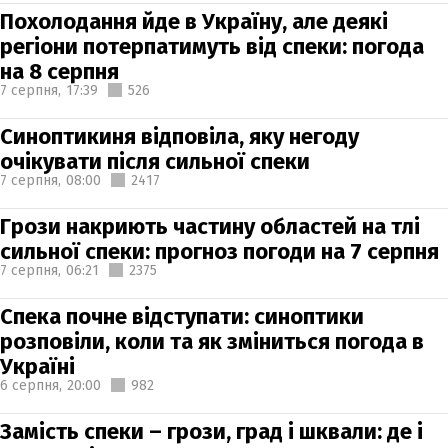
Похолодання йде в Україну, але деякі
регіони потерпатимуть від спеки: погода
на 8 серпня
7 серпня,
17:39
526
Синоптикиня відповіла, яку негоду
очікувати після сильної спеки
7 серпня,
08:00
2417
Грози накриють частину областей на тлі
сильної спеки: прогноз погоди на 7 серпня
7 серпня,
06:21
2375
Спека почне відступати: синоптики
розповіли, коли та як зміниться погода в
Україні
6 серпня,
20:00
982
Замість спеки – грози, град і шквали: де і