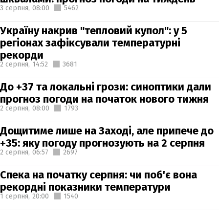
3 серпня,
08:00
5462
Україну накрив "тепловий купол": у 5
регіонах зафіксували температурні
рекорди
2 серпня,
14:52
3681
До +37 та локальні грози: синоптики дали
прогноз погоди на початок нового тижня
2 серпня,
08:00
1793
Дощитиме лише на Заході, але припече до
+35: яку погоду прогнозують на 2 серпня
2 серпня,
06:57
2697
Спека на початку серпня: чи поб'є вона
рекордні показники температури
1 серпня,
20:00
1540