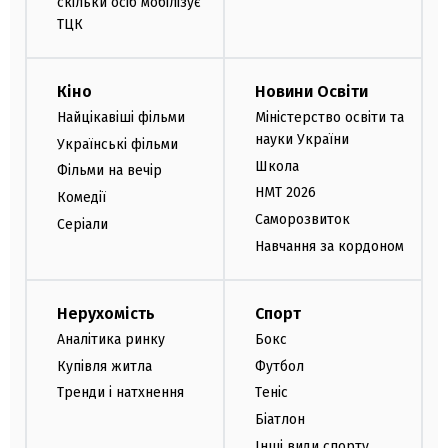
скільки осіб мобілізує
ТЦК
Кіно
Новини Освіти
Найцікавіші фільми
Міністерство освіти та
науки України
Українські фільми
Школа
Фільми на вечір
НМТ 2026
Комедії
Саморозвиток
Серіали
Навчання за кордоном
Нерухомість
Спорт
Аналітика ринку
Бокс
Купівля житла
Футбол
Тренди і натхнення
Теніс
Біатлон
Інші види спорту