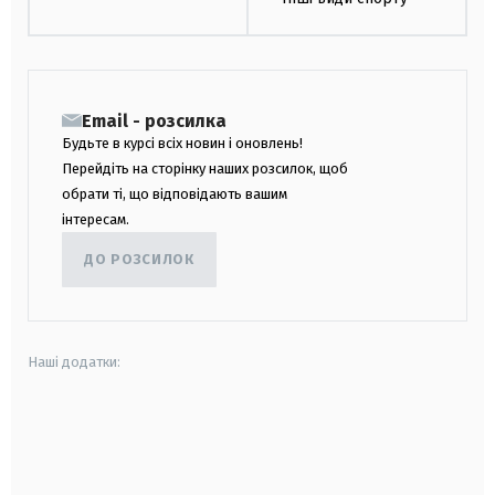
Email - розсилка
Будьте в курсі всіх новин і оновлень!
Перейдіть на сторінку наших розсилок, щоб
обрати ті, що відповідають вашим
інтересам.
ДО РОЗСИЛОК
Наші додатки:
android
apple
smart tv
samsung smart tv