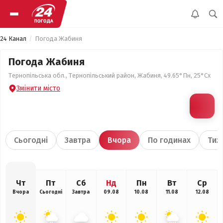
24 Канал
Погода Жабиня
Погода Жабиня
Тернопільська обл., Тернопільський район, Жабиня, 49.65°Пн, 25°Сх
Змінити місто
Сьогодні
Завтра
Вчора
По годинах
Тиж
Чт
Пт
Сб
Нд
Пн
Вт
Ср
Вчора
Сьогодні
Завтра
09.08
10.08
11.08
12.08