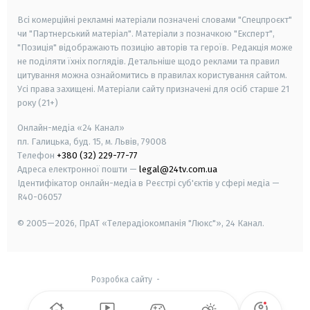
Всі комерційні рекламні матеріали позначені словами "Спецпроєкт"
чи "Партнерський матеріал". Матеріали з позначкою "Експерт",
"Позиція" відображають позицію авторів та героїв. Редакція може
не поділяти їхніх поглядів. Детальніше щодо реклами та правил
цитування можна ознайомитись в правилах користування сайтом.
Усі права захищені.
Матеріали сайту призначені для осіб старше
21
року (21+)
Онлайн-медіа «24 Канал»
пл. Галицька, буд. 15, м. Львів, 79008
Телефон
+380 (32) 229-77-77
Адреса електронної пошти —
legal@24tv.com.ua
Ідентифікатор онлайн-медіа в Реєстрі суб'єктів у сфері медіа —
R40-06057
© 2005—2026,
ПрАТ «Телерадіокомпанія "Люкс"», 24 Канал.
Розробка сайту
-