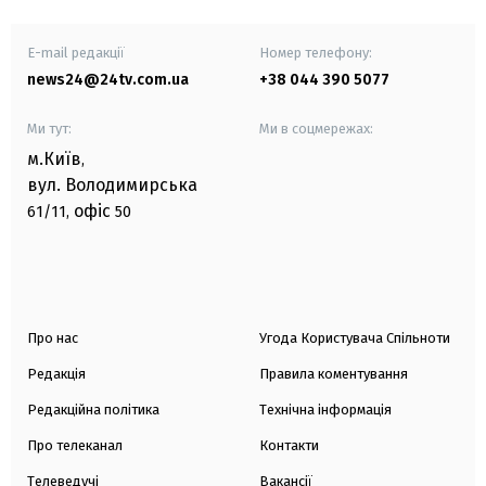
E-mail редакції
Номер телефону:
news24@24tv.com.ua
+38 044 390 5077
Ми тут:
Ми в соцмережах:
м.Київ
,
вул. Володимирська
офіс
61/11,
50
Про нас
Угода Користувача Спільноти
Редакція
Правила коментування
Редакційна політика
Технічна інформація
Про телеканал
Контакти
Телеведучі
Вакансії