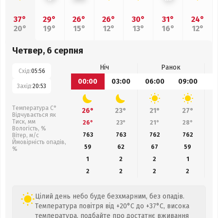
37°
29°
26°
26°
30°
31°
24°
20°
19°
15°
12°
13°
16°
12°
Четвер, 6 серпня
Ніч
Ранок
Схід:
05:56
00:00
03:00
06:00
09:00
1
Захід:
20:53
Температура С°
26°
23°
21°
27°
Відчувається як
Тиск, мм
26°
23°
21°
28°
Вологість, %
763
763
762
762
Вітер, м/с
Ймовірність опадів,
59
62
67
59
%
1
2
2
1
2
2
2
2
Цілий день небо буде безхмарним, без опадів.
Температура повітря від +20°C до +37°C, висока
температура, подбайте про достатнє вживання