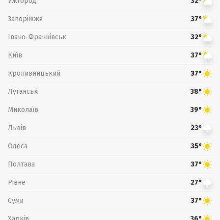
Ужгород
32°
Запоріжжя
37°
Івано-Франківськ
32°
Київ
37°
Кропивницький
37°
Луганськ
38°
Миколаїв
39°
Львів
23°
Одеса
35°
Полтава
37°
Рівне
27°
Суми
37°
Харків
36°