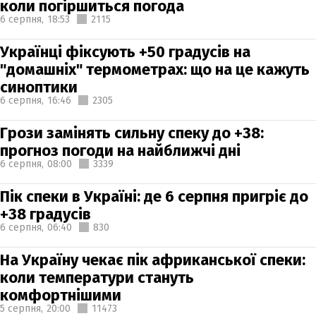
коли погіршиться погода
6 серпня,
18:53
2115
Українці фіксують +50 градусів на
"домашніх" термометрах: що на це кажуть
синоптики
6 серпня,
16:46
2305
Грози замінять сильну спеку до +38:
прогноз погоди на найближчі дні
6 серпня,
08:00
3339
Пік спеки в Україні: де 6 серпня пригріє до
+38 градусів
6 серпня,
06:40
830
На Україну чекає пік африканської спеки:
коли температури стануть
комфортнішими
5 серпня,
20:00
11473