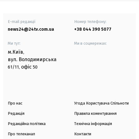
E-mail редакції
Номер телефону:
news24@24tv.com.ua
+38 044 390 5077
Ми тут:
Ми в соцмережах:
м.Київ
,
вул. Володимирська
офіс
61/11,
50
Про нас
Угода Користувача Спільноти
Редакція
Правила коментування
Редакційна політика
Технічна інформація
Про телеканал
Контакти