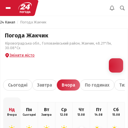
24 Канал
Погода Жакчик
Погода Жакчик
Кіровоградська обл., Голованівський район, Жакчик, 48.21°Пн,
30.08°Сх
Змінити місто
Сьогодні
Завтра
Вчора
По годинах
Тиж
Нд
Пн
Вт
Ср
Чт
Пт
Сб
Вчора
Сьогодні
Завтра
12.08
13.08
14.08
15.08