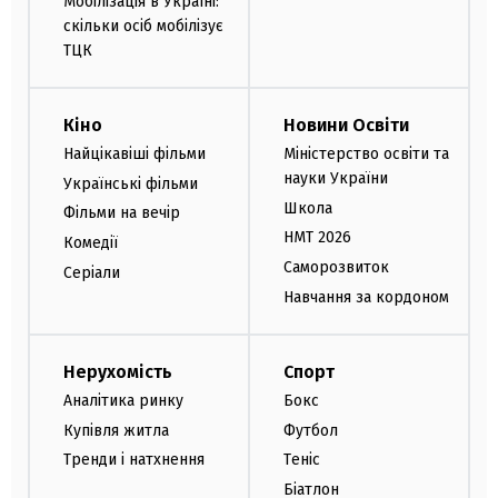
Мобілізація в Україні:
скільки осіб мобілізує
ТЦК
Кіно
Новини Освіти
Найцікавіші фільми
Міністерство освіти та
науки України
Українські фільми
Школа
Фільми на вечір
НМТ 2026
Комедії
Саморозвиток
Серіали
Навчання за кордоном
Нерухомість
Спорт
Аналітика ринку
Бокс
Купівля житла
Футбол
Тренди і натхнення
Теніс
Біатлон