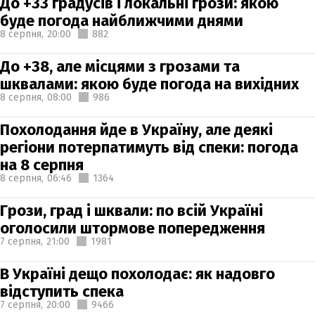
До +33 градусів і локальні грози: якою
буде погода найближчими днями
8 серпня,
20:00
882
До +38, але місцями з грозами та
шквалами: якою буде погода на вихідних
8 серпня,
08:00
986
Похолодання йде в Україну, але деякі
регіони потерпатимуть від спеки: погода
на 8 серпня
8 серпня,
06:46
1364
Грози, град і шквали: по всій Україні
оголосили штормове попередження
7 серпня,
21:00
1981
В Україні дещо похолодає: як надовго
відступить спека
7 серпня,
20:00
9466