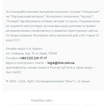
smart tv
samsung smart tv
Всі комерційні рекламні матеріали позначені словами "Спецпроєкт"
чи "Партнерський матеріал". Матеріали з позначкою "Експерт",
"Позиція" відображають позицію авторів та героїв. Редакція може
не поділяти їхніх поглядів. Детальніше щодо реклами та правил
цитування можна ознайомитись в правилах користування сайтом.
Усі права захищені.
Матеріали сайту призначені для осіб старше
21
року (21+)
Онлайн-медіа «24 Канал»
пл. Галицька, буд. 15, м. Львів, 79008
Телефон
+380 (32) 229-77-77
Адреса електронної пошти —
legal@24tv.com.ua
Ідентифікатор онлайн-медіа в Реєстрі суб'єктів у сфері медіа —
R40-06057
© 2005—2026,
ПрАТ «Телерадіокомпанія "Люкс"», 24 Канал.
Розробка сайту
-