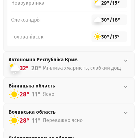
Новоукраїнка
29°
/
15°
Олександрія
30°
/
18°
Голованівськ
30°
/
13°
Автономна Республіка Крим
32°
20°
Мінлива хмарність, слабкий дощ
Вінницька
область
28°
11°
Ясно
Волинська
область
28°
11°
Переважно ясно