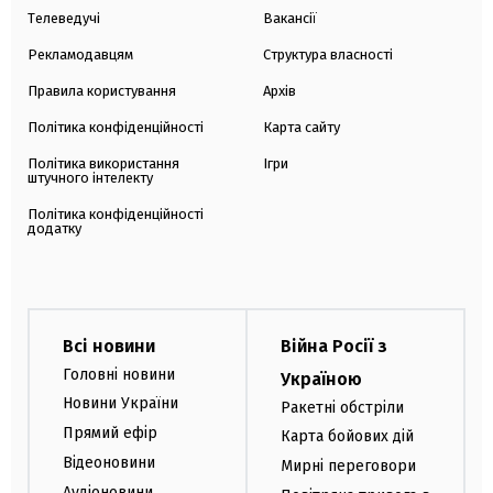
Телеведучі
Вакансії
Рекламодавцям
Структура власності
Правила користування
Архів
Політика конфіденційності
Карта сайту
Політика використання
Ігри
штучного інтелекту
Політика конфіденційності
додатку
Всі новини
Війна Росії з
Головні новини
Україною
Новини України
Ракетні обстріли
Прямий ефір
Карта бойових дій
Відеоновини
Мирні переговори
Аудіоновини