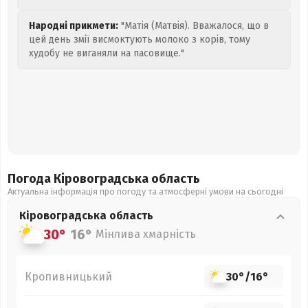
Народні прикмети:
"Матія (Матвія). Вважалося, що в
цей день змії висмоктують молоко з корів, тому
худобу не виганяли на пасовище."
Погода Кіровоградська
область
Актуальна інформація про погоду та атмосферні умови на сьогодні
Кіровоградська
область
30°
16°
Мінлива хмарність
Кропивницький
30°
/
16°