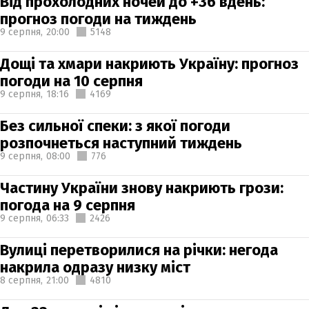
Від прохолодних ночей до +36 вдень:
прогноз погоди на тиждень
9 серпня,
20:00
5148
Дощі та хмари накриють Україну: прогноз
погоди на 10 серпня
9 серпня,
18:16
4169
Без сильної спеки: з якої погоди
розпочнеться наступний тиждень
9 серпня,
08:00
776
Частину України знову накриють грози:
погода на 9 серпня
9 серпня,
06:33
2426
Вулиці перетворилися на річки: негода
накрила одразу низку міст
8 серпня,
21:00
4810