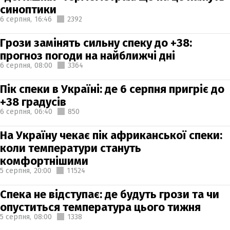
синоптики
6 серпня,
16:46
2392
Грози замінять сильну спеку до +38:
прогноз погоди на найближчі дні
6 серпня,
08:00
3364
Пік спеки в Україні: де 6 серпня пригріє до
+38 градусів
6 серпня,
06:40
850
На Україну чекає пік африканської спеки:
коли температури стануть
комфортнішими
5 серпня,
20:00
11524
Спека не відступає: де будуть грози та чи
опуститься температура цього тижня
5 серпня,
08:00
1338