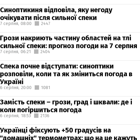
Синоптикиня відповіла, яку негоду
очікувати після сильної спеки
7 серпня,
08:00
2447
Грози накриють частину областей на тлі
сильної спеки: прогноз погоди на 7 серпня
7 серпня,
06:21
2404
Спека почне відступати: синоптики
розповіли, коли та як зміниться погода в
Україні
6 серпня,
20:00
1081
Замість спеки – грози, град і шквали: де і
коли погіршиться погода
6 серпня,
18:53
2136
Українці фіксують +50 градусів на
"домашніх" термометрах: що на це кажуть