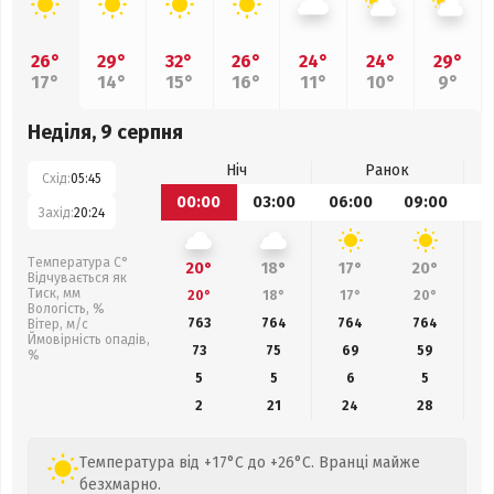
26°
29°
32°
26°
24°
24°
29°
17°
14°
15°
16°
11°
10°
9°
Неділя, 9 серпня
Ніч
Ранок
Схід:
05:45
00:00
03:00
06:00
09:00
1
Захід:
20:24
Температура С°
20°
18°
17°
20°
Відчувається як
Тиск, мм
20°
18°
17°
20°
Вологість, %
763
764
764
764
Вітер, м/с
Ймовірність опадів,
73
75
69
59
%
5
5
6
5
2
21
24
28
Температура від +17°C до +26°C. Вранці майже
безхмарно.