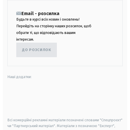
Email - розсилка
Будьте в курсі всіх новин і оновлень!
Перейдіть на сторінку наших розсилок, щоб
обрати ті, що відповідають вашим
інтересам.
ДО РОЗСИЛОК
Наші додатки:
android
apple
smart tv
samsung smart tv
Всі комерційні рекламні матеріали позначені словами "Спецпроєкт"
чи "Партнерський матеріал". Матеріали з позначкою "Експерт",