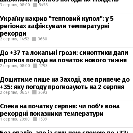
3 серпня,
08:00
5458
Україну накрив "тепловий купол": у 5
регіонах зафіксували температурні
рекорди
2 серпня,
14:52
3660
До +37 та локальні грози: синоптики дали
прогноз погоди на початок нового тижня
2 серпня,
08:00
1793
Дощитиме лише на Заході, але припече до
+35: яку погоду прогнозують на 2 серпня
2 серпня,
06:57
2693
Спека на початку серпня: чи поб'є вона
рекордні показники температури
1 серпня,
20:00
1539
Без опадів, але із сильною спекою до +37: