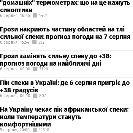
"домашніх" термометрах: що на це кажуть
синоптики
6 серпня,
16:46
1401
Грози накриють частину областей на тлі
сильної спеки: прогноз погоди на 7 серпня
6 серпня,
15:54
352
Грози замінять сильну спеку до +38:
прогноз погоди на найближчі дні
6 серпня,
08:00
3196
Пік спеки в Україні: де 6 серпня пригріє до
+38 градусів
6 серпня,
06:40
807
На Україну чекає пік африканської спеки:
коли температури стануть
комфортнішими
5 серпня,
20:00
11310