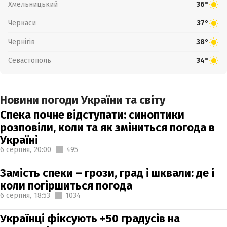
Хмельницький
36°
Черкаси
37°
Чернігів
38°
Севастополь
34°
Новини погоди України та світу
Спека почне відступати: синоптики
розповіли, коли та як зміниться погода в
Україні
6 серпня,
20:00
495
Замість спеки – грози, град і шквали: де і
коли погіршиться погода
6 серпня,
18:53
1034
Українці фіксують +50 градусів на