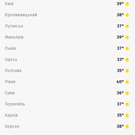
Київ
39°
Кропивницький
38°
Луганськ
37°
Миколаїв
39°
Львів
37°
Одеса
33°
Полтава
35°
Рівне
40°
Суми
36°
Тернопіль
37°
Харків
35°
Херсон
38°