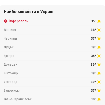
Найбільші міста в Україні
Сімферополь
35°
Вінниця
38°
Чернівці
37°
Луцьк
39°
Дніпро
35°
Донецьк
36°
Житомир
39°
Ужгород
39°
Запоріжжя
37°
Івано-Франківськ
38°