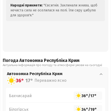
Народні прикмети:
"Євсигнія. Заклинали жнива, щоб
нечиста сила не оселилася на полі. Їли сиру цибулю
для здоров'я."
Погода Автономна Республіка Крим
Актуальна інформація про погоду та атмосферні умови на сьогодні
Автономна Республіка Крим
36°
17°
Переважно ясно
Бахчисарай
36°
/
17°
Білогірськ
34°
/
19°