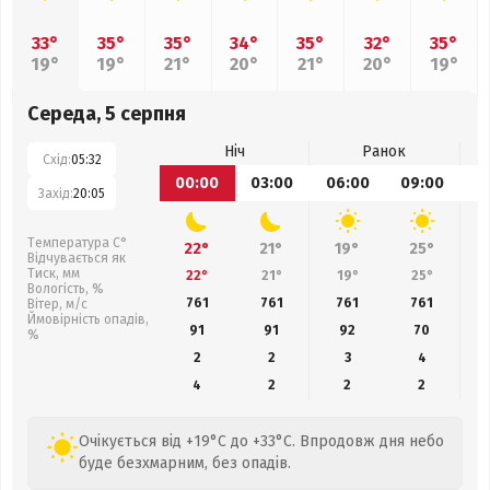
33°
35°
35°
34°
35°
32°
35°
19°
19°
21°
20°
21°
20°
19°
Середа, 5 серпня
Ніч
Ранок
Схід:
05:32
00:00
03:00
06:00
09:00
1
Захід:
20:05
Температура С°
22°
21°
19°
25°
Відчувається як
Тиск, мм
22°
21°
19°
25°
Вологість, %
761
761
761
761
Вітер, м/с
Ймовірність опадів,
91
91
92
70
%
2
2
3
4
4
2
2
2
Очікується від +19°C до +33°C. Впродовж дня небо
буде безхмарним, без опадів.