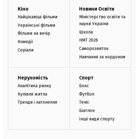
Кіно
Новини Освіти
Найцікавіші фільми
Міністерство освіти та
науки України
Українські фільми
Школа
Фільми на вечір
НМТ 2026
Комедії
Саморозвиток
Серіали
Навчання за кордоном
Нерухомість
Спорт
Аналітика ринку
Бокс
Купівля житла
Футбол
Тренди і натхнення
Теніс
Біатлон
Інші види спорту