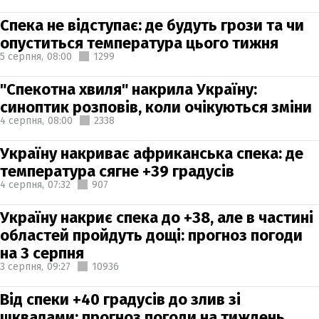
Спека не відступає: де будуть грози та чи
опуститься температура цього тижня
5 серпня,
08:00
1299
"Спекотна хвиля" накрила Україну:
синоптик розповів, коли очікуються зміни
4 серпня,
08:00
2338
Україну накриває африканська спека: де
температура сягне +39 градусів
4 серпня,
07:32
907
Україну накриє спека до +38, але в частині
областей пройдуть дощі: прогноз погоди
на 3 серпня
3 серпня,
09:27
10936
Від спеки +40 градусів до злив зі
шквалами: прогноз погоди на тиждень