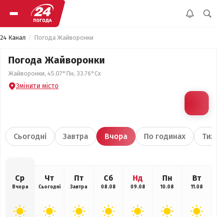
24 Канал
Погода Жайворонки
Погода Жайворонки
Жайворонки, 45.07°Пн, 33.76°Сх
Змінити місто
Сьогодні
Завтра
Вчора
По годинах
Тиж
Ср
Чт
Пт
Сб
Нд
Пн
Вт
Вчора
Сьогодні
Завтра
08.08
09.08
10.08
11.08