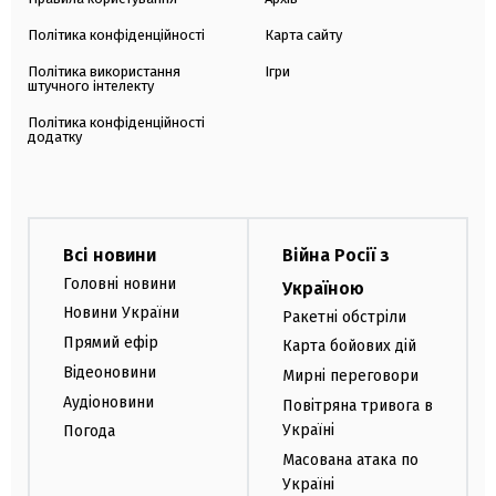
Політика конфіденційності
Карта сайту
Політика використання
Ігри
штучного інтелекту
Політика конфіденційності
додатку
Всі новини
Війна Росії з
Головні новини
Україною
Новини України
Ракетні обстріли
Прямий ефір
Карта бойових дій
Відеоновини
Мирні переговори
Аудіоновини
Повітряна тривога в
Україні
Погода
Масована атака по
Україні