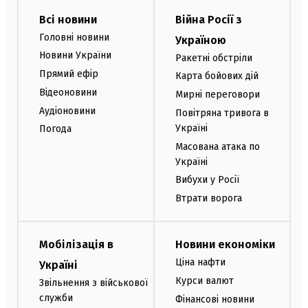
Всі новини
Війна Росії з
Головні новини
Україною
Новини України
Ракетні обстріли
Прямий ефір
Карта бойових дій
Відеоновини
Мирні переговори
Аудіоновини
Повітряна тривога в
Україні
Погода
Масована атака по
Україні
Вибухи у Росії
Втрати ворога
Мобілізація в
Новини економіки
Ціна нафти
Україні
Курси валют
Звільнення з військової
служби
Фінансові новини