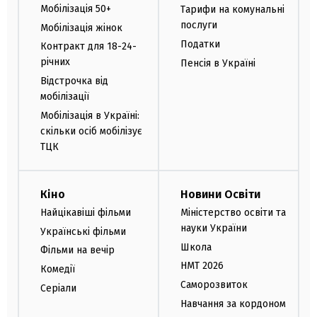
Мобілізація 50+
Тарифи на комунальні
послуги
Мобілізація жінок
Податки
Контракт для 18-24-
річних
Пенсія в Україні
Відстрочка від
мобілізації
Мобілізація в Україні:
скільки осіб мобілізує
ТЦК
Кіно
Новини Освіти
Найцікавіші фільми
Міністерство освіти та
науки України
Українські фільми
Школа
Фільми на вечір
НМТ 2026
Комедії
Саморозвиток
Серіали
Навчання за кордоном