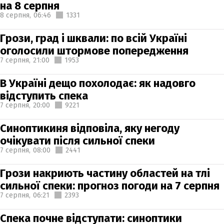
на 8 серпня
8 серпня,
06:46
1331
Грози, град і шквали: по всій Україні
оголосили штормове попередження
7 серпня,
21:00
1953
В Україні дещо похолодає: як надовго
відступить спека
7 серпня,
20:00
9221
Синоптикиня відповіла, яку негоду
очікувати після сильної спеки
7 серпня,
08:00
2441
Грози накриють частину областей на тлі
сильної спеки: прогноз погоди на 7 серпня
7 серпня,
06:21
2393
Спека почне відступати: синоптики