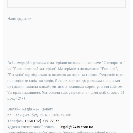
Наші додатки:
android
apple
smart tv
samsung smart tv
Всі комерційні рекламні матеріали позначені словами "Спецпроєкт"
чи "Партнерський матеріал". Матеріали з позначкою "Експерт",
"Позиція" відображають позицію авторів та героїв. Редакція може
не поділяти їхніх поглядів. Детальніше щодо реклами та правил
цитування можна ознайомитись в правилах користування сайтом.
Усі права захищені.
Матеріали сайту призначені для осіб старше
21
року (21+)
Онлайн-медіа «24 Канал»
пл. Галицька, буд. 15, м. Львів, 79008
Телефон
+380 (32) 229-77-77
Адреса електронної пошти —
legal@24tv.com.ua
Ідентифікатор онлайн-медіа в Реєстрі суб'єктів у сфері медіа —