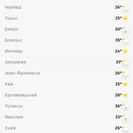
Чернівці
26°
Луцьк
25°
Дніпро
30°
Донецьк
35°
Житомир
24°
Запоріжжя
31°
Івано-Франківськ
26°
Київ
25°
Кропивницький
28°
Луганськ
36°
Миколаїв
33°
Львів
26°