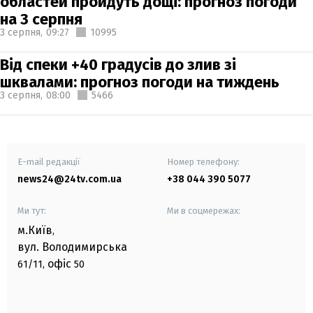
областей пройдуть дощі: прогноз погоди
на 3 серпня
3 серпня,
09:27
10995
Від спеки +40 градусів до злив зі
шквалами: прогноз погоди на тиждень
3 серпня,
08:00
5466
E-mail редакції
Номер телефону:
news24@24tv.com.ua
+38 044 390 5077
Ми тут:
Ми в соцмережах:
м.Київ
,
вул. Володимирська
офіс
61/11,
50