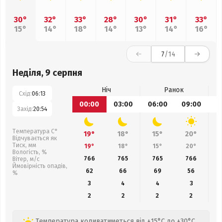
30°
32°
33°
28°
30°
31°
33°
15°
14°
18°
14°
13°
14°
16°
7
/14
Неділя, 9 серпня
Ніч
Ранок
Схід:
06:13
00:00
03:00
06:00
09:00
1
Захід:
20:54
Температура С°
19°
18°
15°
20°
Відчувається як
Тиск, мм
19°
18°
15°
20°
Вологість, %
766
765
765
766
Вітер, м/с
Ймовірність опадів,
62
66
69
56
%
3
4
4
3
2
2
2
2
Температура коливатиметься від +15°C до +30°C,