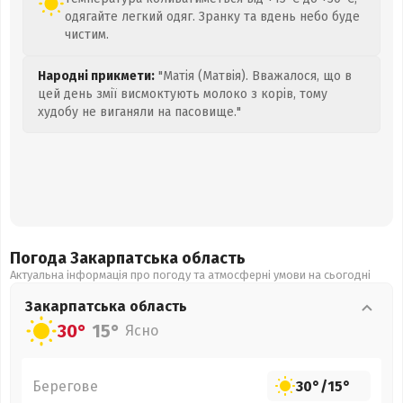
одягайте легкий одяг. Зранку та вдень небо буде
чистим.
Народні прикмети:
"Матія (Матвія). Вважалося, що в
цей день змії висмоктують молоко з корів, тому
худобу не виганяли на пасовище."
Погода Закарпатська
область
Актуальна інформація про погоду та атмосферні умови на сьогодні
Закарпатська
область
30°
15°
Ясно
Берегове
30°
/
15°