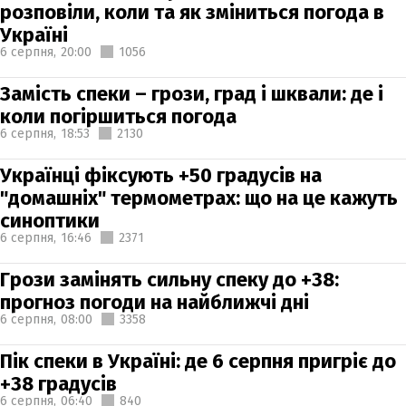
розповіли, коли та як зміниться погода в
Україні
6 серпня,
20:00
1056
Замість спеки – грози, град і шквали: де і
коли погіршиться погода
6 серпня,
18:53
2130
Українці фіксують +50 градусів на
"домашніх" термометрах: що на це кажуть
синоптики
6 серпня,
16:46
2371
Грози замінять сильну спеку до +38:
прогноз погоди на найближчі дні
6 серпня,
08:00
3358
Пік спеки в Україні: де 6 серпня пригріє до
+38 градусів
6 серпня,
06:40
840