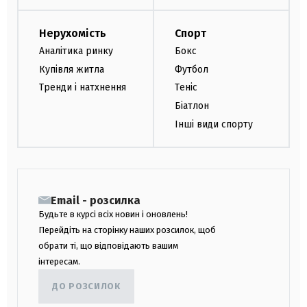
Нерухомість
Спорт
Аналітика ринку
Бокс
Купівля житла
Футбол
Тренди і натхнення
Теніс
Біатлон
Інші види спорту
Email - розсилка
Будьте в курсі всіх новин і оновлень!
Перейдіть на сторінку наших розсилок, щоб
обрати ті, що відповідають вашим
інтересам.
ДО РОЗСИЛОК