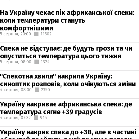
На Україну чекає пік африканської спеки:
коли температури стануть
комфортнішими
5 серпня,
20:00
11502
Спека не відступає: де будуть грози та чи
опуститься температура цього тижня
5 серпня,
08:00
1324
"Спекотна хвиля" накрила Україну:
синоптик розповів, коли очікуються зміни
4 серпня,
08:00
2350
Україну накриває африканська спека: де
температура сягне +39 градусів
4 серпня,
07:32
915
Україну накриє спека до +38, але в частині