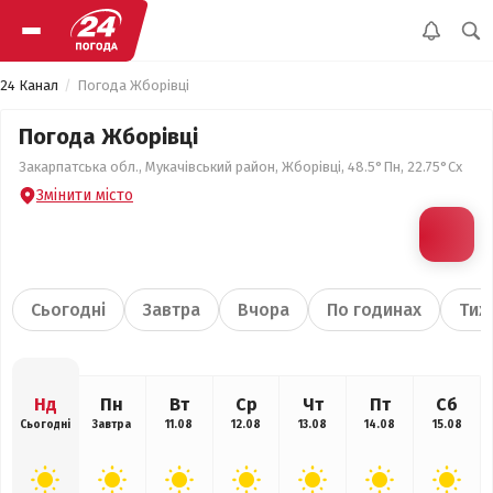
24 Канал
Погода Жборівці
Погода Жборівці
Закарпатська обл., Мукачівський район, Жборівці, 48.5°Пн, 22.75°Сх
Змінити місто
Сьогодні
Завтра
Вчора
По годинах
Тиж
Нд
Пн
Вт
Ср
Чт
Пт
Сб
Сьогодні
Завтра
11.08
12.08
13.08
14.08
15.08