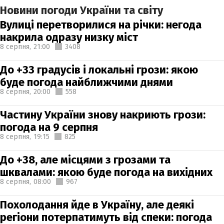
Новини погоди України та світу
Вулиці перетворилися на річки: негода
накрила одразу низку міст
8 серпня,
21:00
3408
До +33 градусів і локальні грози: якою
буде погода найближчими днями
8 серпня,
20:00
558
Частину України знову накриють грози:
погода на 9 серпня
8 серпня,
19:15
825
До +38, але місцями з грозами та
шквалами: якою буде погода на вихідних
8 серпня,
08:00
967
Похолодання йде в Україну, але деякі
регіони потерпатимуть від спеки: погода