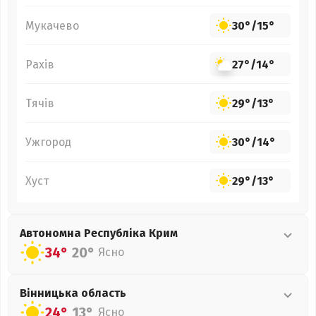
Мукачево
30°
/
15°
Рахів
27°
/
14°
Тячів
29°
/
13°
Ужгород
30°
/
14°
Хуст
29°
/
13°
Автономна Республіка Крим
34°
20°
Ясно
Вінницька
область
24°
13°
Ясно