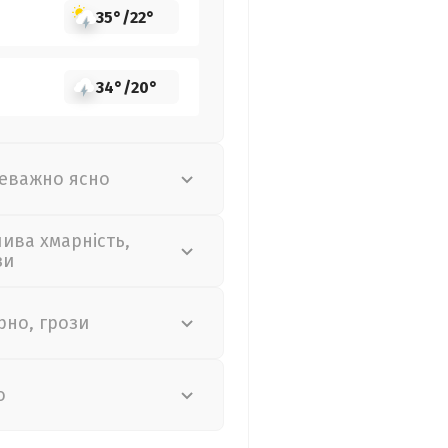
35°
/
22°
34°
/
20°
еважно ясно
лива хмарність,
зи
рно, грози
о