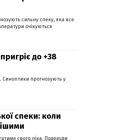
гнозують сильну спеку, яка все
мператури очікуються
 пригріє до +38
ю. Синоптики прогнозують у
кої спеки: коли
нішими
атиме свого піка. Подекуди