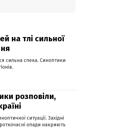
й на тлі сильної
пня
ься сильна спека. Синоптики
іонів.
ики розповіли,
країні
оптичної ситуації. Західні
ороткочасні опади накриють