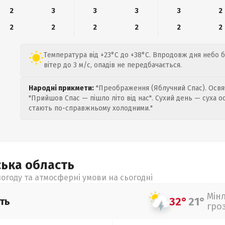
2
3
3
3
3
2
2
2
2
2
2
2
Температура від +23°C до +38°C. Впродовж дня небо 
вітер до 3 м/с, опадів не передбачається.
Народні прикмети:
"Преображення (Яблучний Спас). Освяч
"Прийшов Спас — пішло літо від нас". Сухий день — суха о
стають по-справжньому холодними."
ська
область
огоду та атмосферні умови на сьогодні
Мін
32°
21°
ть
гро