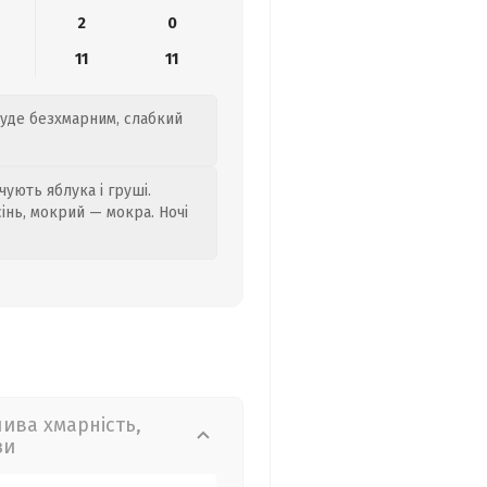
2
0
11
11
буде безхмарним, слабкий
ують яблука і груші.
сінь, мокрий — мокра. Ночі
лива хмарність,
зи