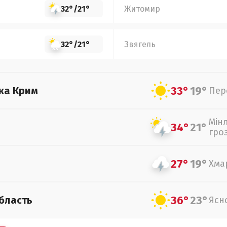
32°
/
21°
Житомир
32°
/
21°
Звягель
33°
19°
ка Крим
Пер
Мін
34°
21°
гро
27°
19°
Хма
36°
23°
бласть
Ясн