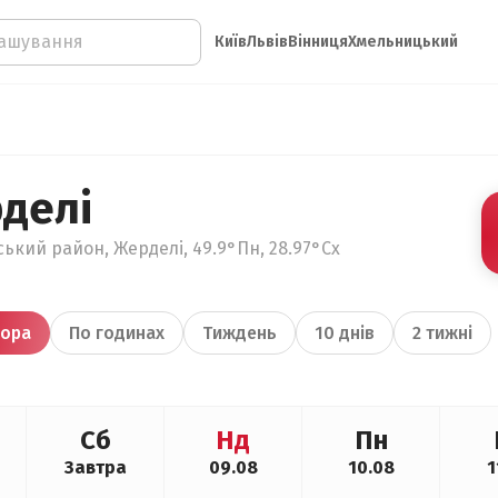
Київ
Львів
Вінниця
Хмельницький
делі
ький район, Жерделі, 49.9°Пн, 28.97°Сх
ора
По годинах
Тиждень
10 днів
2 тижні
Сб
Нд
Пн
Завтра
09.08
10.08
1