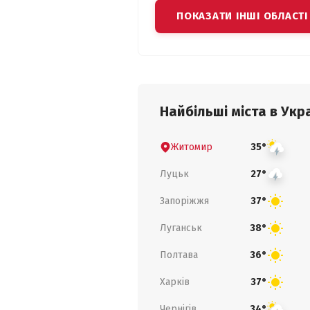
ПОКАЗАТИ ІНШІ ОБЛАСТІ
Найбільші міста в Укра
Житомир
35°
Луцьк
27°
Запоріжжя
37°
Луганськ
38°
Полтава
36°
Харків
37°
Чернігів
34°