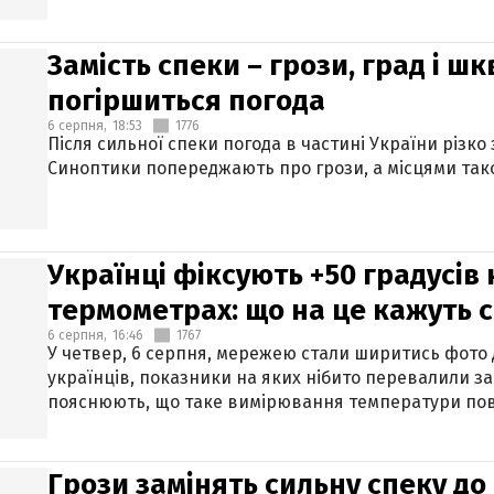
Замість спеки – грози, град і шк
погіршиться погода
6 серпня,
18:53
1776
Після сильної спеки погода в частині України різко
Синоптики попереджають про грози, а місцями тако
Українці фіксують +50 градусів
термометрах: що на це кажуть 
6 серпня,
16:46
1767
У четвер, 6 серпня, мережею стали ширитись фото
українців, показники на яких нібито перевалили за
пояснюють, що таке вимірювання температури пов
Грози замінять сильну спеку до 