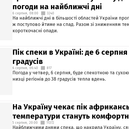
погоди на найближчі дні
6 серпня,
08:00
3240
На найближчі дні в більшості областей України про
ж поступово йтиме на спад. Разом зі зниженням те
короткочасні опади.
Пік спеки в Україні: де 6 серпня
градусів
6 серпня,
06:40
817
Погода у четвер, 6 серпня, буде спекотною та сухо
низці регіонів до 38 градусів тепла вдень.
На Україну чекає пік африкансь
температури стануть комфорт
5 серпня,
20:00
11372
Найближчими днями спека, що накрила Україну, сяг