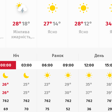
28°
18°
27°
14°
28°
12°
34
Мінлива
Ясно
Ясно
,
хмарність,
грози
Ніч
Ранок
День
00:00
03:00
06:00
09:00
12:00
15:
26°
25°
23°
29°
35°
38
26°
25°
23°
30°
37°
39
762
762
762
762
762
76
69
70
75
52
36
29