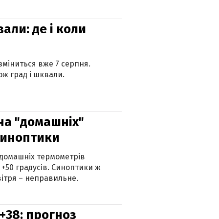
вали: де і коли
 зміниться вже 7 серпня.
ж град і шквали.
 на "домашніх"
синоптики
 домашніх термометрів
 +50 градусів. Синоптики ж
ітря – неправильне.
+38: прогноз