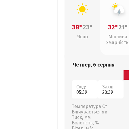
38°
23°
32°
21°
Ясно
Мінлива
хмарність
грози
Четвер, 6 серпня
Схід:
Захід:
05:39
20:39
Температура С°
Відчувається як
Тиск, мм
Вологість, %
Вітер, м/с