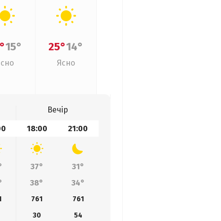
°
15°
25°
14°
Ясно
Ясно
Вечір
00
18:00
21:00
°
37°
31°
°
38°
34°
1
761
761
30
54