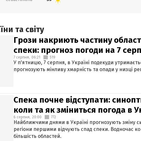
ни та світу
Грози накриють частину областе
спеки: прогноз погоди на 7 сер
7 серпня,
06:21
519
У п'ятницю, 7 серпня, в Україні подекуди утримаєт
прогнозують мінливу хмарність та опади у низці рег
Спека почне відступати: синопт
коли та як зміниться погода в У
6 серпня,
20:00
772
Найближчими днями в Україні прогнозують зміну син
регіони першими відчують спад спеки. Водночас к
більшість областей.