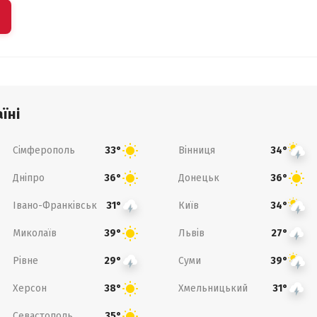
їні
Сімферополь
Вінниця
33°
34°
Дніпро
Донецьк
36°
36°
Івано-Франківськ
Київ
31°
34°
Миколаїв
Львів
39°
27°
Рівне
Суми
29°
39°
Херсон
Хмельницький
38°
31°
Севастополь
35°